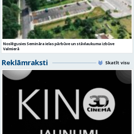
Noslēgusies Semināra ielas pārbūve un stāvlaukuma izbūve
Valmierā
Reklāmraksti
Skatīt visu