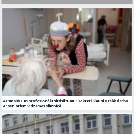
Ar smaidu un profesionālu sirdsiltumu: Dakteri Klauni uzsāk darbu
ar senioriem Vidzemes slimnīcā