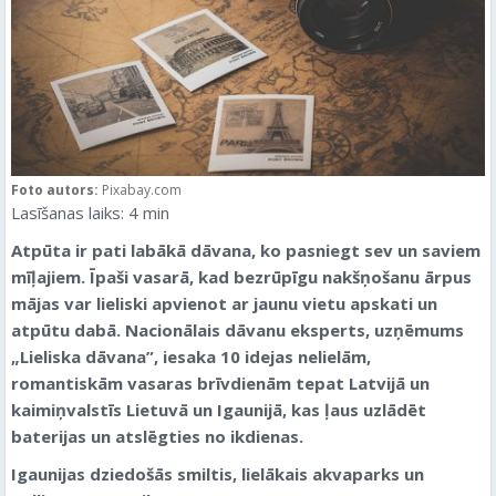
Foto autors:
Pixabay.com
Lasīšanas laiks:
4
min
Atpūta ir pati labākā dāvana, ko pasniegt sev un saviem
mīļajiem. Īpaši vasarā, kad bezrūpīgu nakšņošanu ārpus
mājas var lieliski apvienot ar jaunu vietu apskati un
atpūtu dabā.
Nacionālais dāvanu eksperts, uzņēmums
„Lieliska dāvana”,
iesaka 10 idejas nelielām,
romantiskām vasaras brīvdienām tepat Latvijā un
kaimiņvalstīs Lietuvā un Igaunijā, kas ļaus uzlādēt
baterijas un atslēgties no ikdienas.
Igaunijas dziedošās smiltis, lielākais akvaparks un