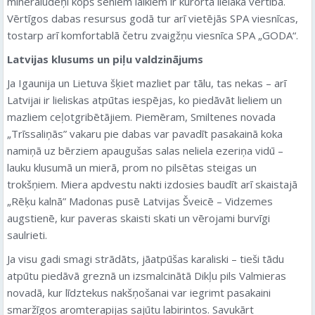
minerālūdeņi kopš seniem laikiem ir kūrorta lielākā vērtība.
Vērtīgos dabas resursus godā tur arī vietējās SPA viesnīcas,
tostarp arī komfortablā četru zvaigžņu viesnīca SPA „GODA“.
Latvijas klusums un piļu valdzinājums
Ja Igaunija un Lietuva šķiet mazliet par tālu, tas nekas – arī
Latvijai ir lieliskas atpūtas iespējas, ko piedāvāt lieliem un
mazliem ceļotgribētājiem. Piemēram, Smiltenes novada
„Trīssaliņās” vakaru pie dabas var pavadīt pasakainā koka
namiņā uz bērziem apaugušas salas neliela ezeriņa vidū –
lauku klusumā un mierā, prom no pilsētas steigas un
trokšņiem. Miera apdvestu nakti izdosies baudīt arī skaistajā
„Rēķu kalnā” Madonas pusē Latvijas Šveicē – Vidzemes
augstienē, kur paveras skaisti skati un vērojami burvīgi
saulrieti.
Ja visu gadi smagi strādāts, jāatpūšas karaliski – tieši tādu
atpūtu piedāvā greznā un izsmalcinātā Dikļu pils Valmieras
novadā, kur līdztekus nakšņošanai var iegrimt pasakaini
smaržīgos aromterapijas sajūtu labirintos. Savukārt