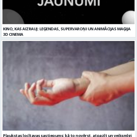
KINO, KAS AIZRAUJ: LEĢENDAS, SUPERVAROŅI UN ANIMĀCIJAS MAĢIJA
3D CINEMA
Plaukstas locītavas sastiepums: kā to novērst, atpazīt un veiksmīgi