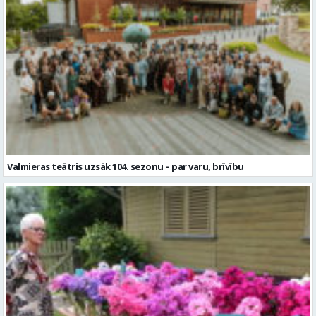
Valmieras teātris uzsāk 104. sezonu – par varu, brīvību