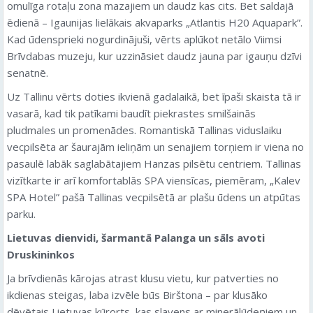
omulīga rotaļu zona mazajiem un daudz kas cits. Bet saldajā
ēdienā – Igaunijas lielākais akvaparks „Atlantis H20 Aquapark”.
Kad ūdensprieki nogurdinājuši, vērts aplūkot netālo Viimsi
Brīvdabas muzeju, kur uzzināsiet daudz jauna par igauņu dzīvi
senatnē.
Uz Tallinu vērts doties ikvienā gadalaikā, bet īpaši skaista tā ir
vasarā, kad tik patīkami baudīt piekrastes smilšainās
pludmales un promenādes. Romantiskā Tallinas viduslaiku
vecpilsēta ar šaurajām ieliņām un senajiem torņiem ir viena no
pasaulē labāk saglabātajiem Hanzas pilsētu centriem. Tallinas
vizītkarte ir arī komfortablās SPA viensīcas, piemēram, „Kalev
SPA Hotel” pašā Tallinas vecpilsētā ar plašu ūdens un atpūtas
parku.
Lietuvas dienvidi, šarmantā Palanga un sāls avoti
Druskininkos
Ja brīvdienās kārojas atrast klusu vietu, kur patverties no
ikdienas steigas, laba izvēle būs Birštona – par klusāko
dēvētais Lietuvas kūrorts, kas slavens ar minerālūdeņiem un