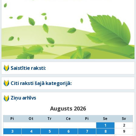
Saistītie raksti:
Citi raksti šajā kategorijā:
Ziņu arhīvs
Augusts 2026
Pi
Ot
Tr
Ce
Pi
Se
Sv
1
2
3
4
5
6
7
8
9