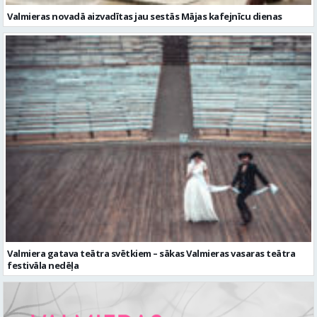
Valmieras novadā aizvadītas jau sestās Mājas kafejnīcu dienas
Valmiera gatava teātra svētkiem – sākas Valmieras vasaras teātra
festivāla nedēļa