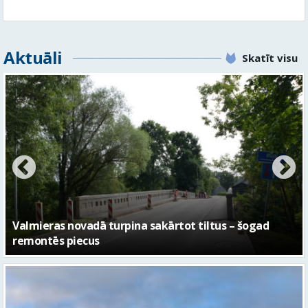
Aktuāli
Skatīt visu
No pagaidu teātra līdz laikmetīgās kultūras centram
– kā attīstīsies “Kurtuve”