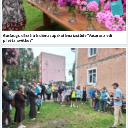
Garšaugu dārzā trīs dienas apskatāma izstāde “Vasaras ziedi
pilsētai svētkos”