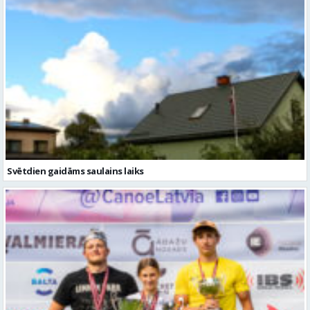
Svētdien gaidāms saulains laiks