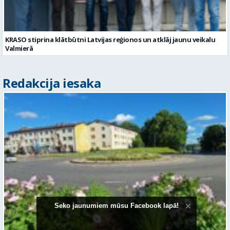
KRASO stiprina klātbūtni Latvijas reģionos un atklāj jaunu veikalu
Valmierā
Redakcija iesaka
Seko jaunumiem mūsu Facebook lapā!