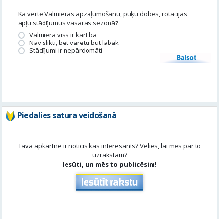
Kā vērtē Valmieras apzaļumošanu, puķu dobes, rotācijas
apļu stādījumus vasaras sezonā?
Valmierā viss ir kārtībā
Nav slikti, bet varētu būt labāk
Stādījumi ir nepārdomāti
Balsot
Piedalies satura veidošanā
Tavā apkārtnē ir noticis kas interesants? Vēlies, lai mēs par to
uzrakstām?
Iesūti, un mēs to publicēsim!