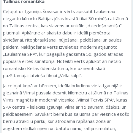
Tallinas romantika
Ceļojot uz Igauniju, šovasar ir vērts apskatīt Laulasmaa –
elegantu kūrortu Baltijas jūras krastā tikai 30 minūšu attālumā
no Tallinas centra, kas slavens ar unikālo „dziedošo smilšu”
pludmali. Apkārtne ar skaisto dabu ir ideāli piemērota
skriešanai, riteņbraukšanai, nūjošanai, peldēšanai un saules
peldēm. Nakšņošanai vērts izvēlēties moderni atjaunoto
„Laulasmaa SPA”, kur pagājušā gadsimta 50. gados atradās
populāra elites sanatorija. Noteikti vērts aplūkot arī netālo
romantisko Keilas ūdenskritumu, kur uzņemti skati
pazīstamajai latviešu filmai „Vella kalpi”.
Ja ceļojat kopā ar bērniem, ideāla brīvdienu vieta Igaunijā ir
gleznainā Viimsi pussala desmit kilometru attālumā no Tallinas.
Viimsi magnēts ir modernā viesnīca „Viimsi Tervis SPA“, kuras
SPA centrs – lielākais Igaunijā, vilina ar 15 saunām, džakuzi un
peldbaseiniem. Savukārt bērni būs sajūsmā par viesnīcā esošo
bērnu atrakciju parku, kur atrodama rāpšanās zona ar
augstiem slidkalniņiem un batutu namu, rallija simulatori,