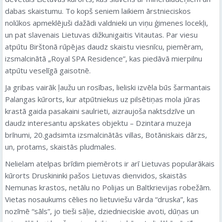
dabas skaistumu. To kopš seniem laikiem ārstnieciskos
nolūkos apmeklējuši dažādi valdnieki un viņu ģimenes locekļi,
un pat slavenais Lietuvas dižkunigaitis Vitautas. Par viesu
atpūtu Birštonā rūpējas daudz skaistu viesnīcu, piemēram,
izsmalcinātā „Royal SPA Residence”, kas piedāvā mierpilnu
atpūtu veselīgā gaisotnē.
Ja gribas vairāk ļaužu un rosības, lieliski izvēla būs šarmantais
Palangas kūrorts, kur atpūtniekus uz pilsētiņas mola jūras
krastā gaida pasakaini saulrieti, aizraujoša naktsdzīve un
daudz interesantu apskates objektu – Dzintara muzeja
brīnumi, 20.gadsimta izsmalcinātās villas, Botāniskais dārzs,
un, protams, skaistās pludmales.
Nelielam atelpas brīdim piemērots ir arī Lietuvas popularākais
kūrorts Druskininki pašos Lietuvas dienvidos, skaistās
Nemunas krastos, netālu no Polijas un Baltkrievijas robežām.
Vietas nosaukums cēlies no lietuviešu vārda “druska”, kas
nozīmē “sāls”, jo tieši sāļie, dziednieciskie avoti, dūņas un