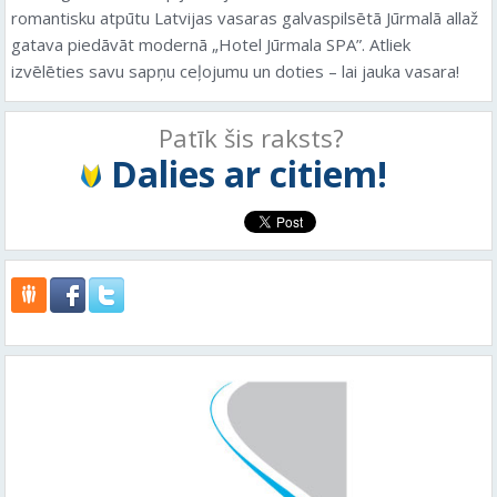
romantisku atpūtu Latvijas vasaras galvaspilsētā Jūrmalā allaž
gatava piedāvāt modernā „Hotel Jūrmala SPA”. Atliek
izvēlēties savu sapņu ceļojumu un doties – lai jauka vasara!
Patīk šis raksts?
Dalies ar citiem!