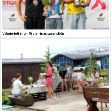
Valmierieši triumfē piemiņas sacensībās