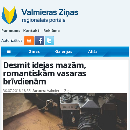
Par mums
Kontakti
Reklāma
Autorizēties:
Ziņas
Galerijas
Afiša
Sludinājumi
Reklāmraksti
Desmit idejas mazām,
romantiskām vasaras
brīvdienām
30.07.2018 18:35,
Autors:
Valmieras Ziņas