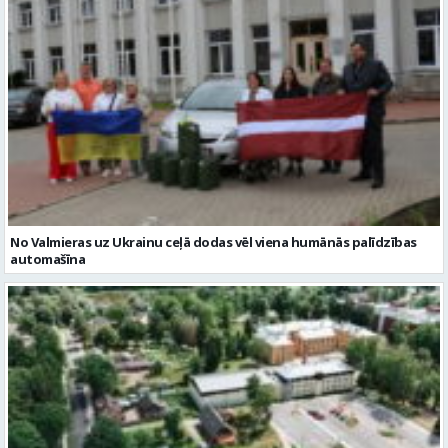
No Valmieras uz Ukrainu ceļā dodas vēl viena humānās palīdzības
automašīna