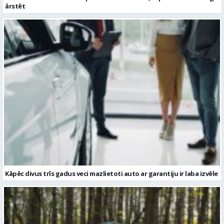
ārstēt
Kāpēc divus trīs gadus veci mazlietoti auto ar garantiju ir laba izvēle