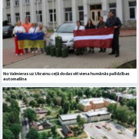
No Valmieras uz Ukrainu ceļā dodas vēl viena humānās palīdzības
automašīna