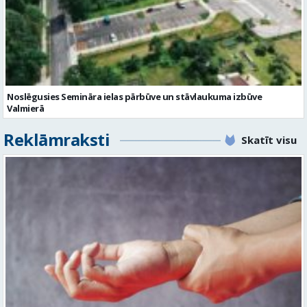
Noslēgusies Semināra ielas pārbūve un stāvlaukuma izbūve
Valmierā
Reklāmraksti
Skatīt visu
Plaukstas locītavas sastiepums: kā to novērst, atpazīt un veiksmīgi
ārstēt