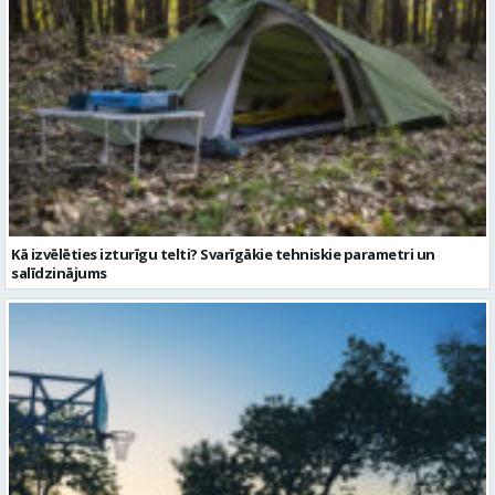
Kā izvēlēties izturīgu telti? Svarīgākie tehniskie parametri un
salīdzinājums