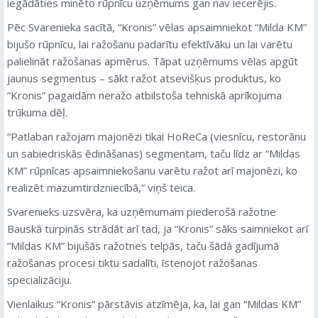
iegādāties minēto rūpnīcu uzņēmums gan nav iecerējis.
Pēc Svarenieka sacītā, “Kronis” vēlas apsaimniekot “Milda KM”
bijušo rūpnīcu, lai ražošanu padarītu efektīvāku un lai varētu
palielināt ražošanas apmērus. Tāpat uzņēmums vēlas apgūt
jaunus segmentus – sākt ražot atsevišķus produktus, ko
“Kronis” pagaidām neražo atbilstoša tehniskā aprīkojuma
trūkuma dēļ.
“Patlaban ražojam majonēzi tikai HoReCa (viesnīcu, restorānu
un sabiedriskās ēdināšanas) segmentam, taču līdz ar “Mildas
KM” rūpnīcas apsaimniekošanu varētu ražot arī majonēzi, ko
realizēt mazumtirdzniecībā,” viņš teica.
Svarenieks uzsvēra, ka uzņēmumam piederošā ražotne
Bauskā turpinās strādāt arī tad, ja “Kronis” sāks saimniekot arī
“Mildas KM” bijušās ražotnes telpās, taču šādā gadījumā
ražošanas procesi tiktu sadalīti, īstenojot ražošanas
specializāciju.
Vienlaikus “Kronis” pārstāvis atzīmēja, ka, lai gan “Mildas KM”