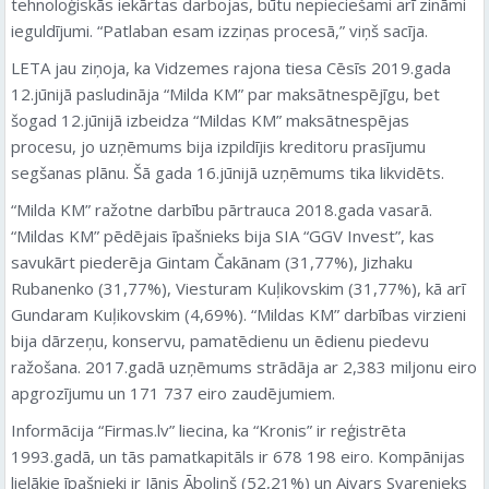
tehnoloģiskās iekārtas darbojas, būtu nepieciešami arī zināmi
ieguldījumi. “Patlaban esam izziņas procesā,” viņš sacīja.
LETA jau ziņoja, ka Vidzemes rajona tiesa Cēsīs 2019.gada
12.jūnijā pasludināja “Milda KM” par maksātnespējīgu, bet
šogad 12.jūnijā izbeidza “Mildas KM” maksātnespējas
procesu, jo uzņēmums bija izpildījis kreditoru prasījumu
segšanas plānu. Šā gada 16.jūnijā uzņēmums tika likvidēts.
“Milda KM” ražotne darbību pārtrauca 2018.gada vasarā.
“Mildas KM” pēdējais īpašnieks bija SIA “GGV Invest”, kas
savukārt piederēja Gintam Čakānam (31,77%), Jizhaku
Rubanenko (31,77%), Viesturam Kuļikovskim (31,77%), kā arī
Gundaram Kuļikovskim (4,69%). “Mildas KM” darbības virzieni
bija dārzeņu, konservu, pamatēdienu un ēdienu piedevu
ražošana. 2017.gadā uzņēmums strādāja ar 2,383 miljonu eiro
apgrozījumu un 171 737 eiro zaudējumiem.
Informācija “Firmas.lv” liecina, ka “Kronis” ir reģistrēta
1993.gadā, un tās pamatkapitāls ir 678 198 eiro. Kompānijas
lielākie īpašnieki ir Jānis Āboliņš (52,21%) un Aivars Svarenieks