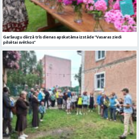
Garšaugu dārzā trīs dienas apskatāma izstāde “Vasaras ziedi
pilsētai svētkos”
Valmieras dzimšanas diena sākas ar Krāču kakta svētkiem