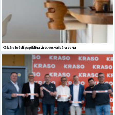
Kā bāra krēsli papildina virtuves vai bāra zonu
KRASO stiprina klātbūtni Latvijas reģionos un atklāj jaunu veikalu
Valmierā