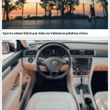
Sporta vakari kļūst par daļu no Valmieras pilsētas ritma
Volkswagen Passat uzturēšana: praktiska pieeja ilgākam
kalpošanas laikam