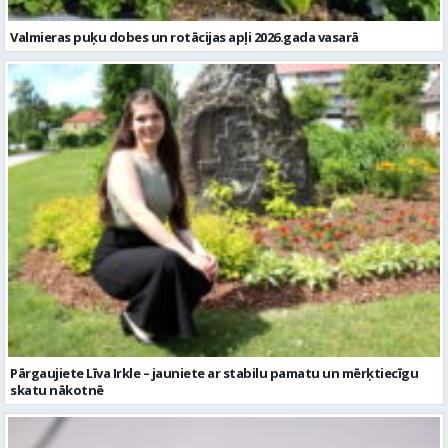
Pārgaujiete Līva Irkle – jauniete ar stabilu pamatu un mērķtiecīgu
skatu nākotnē