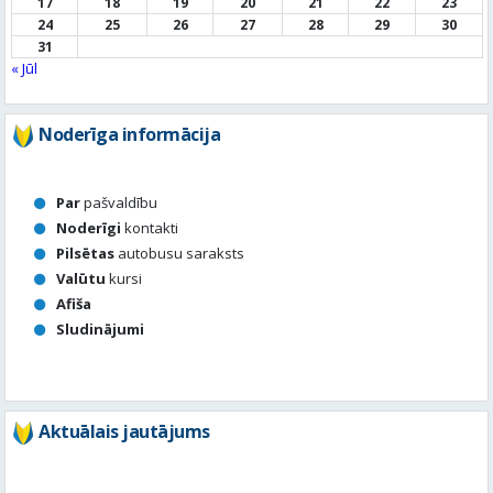
Noderīga informācija
Par
pašvaldību
Noderīgi
kontakti
Pilsētas
autobusu saraksts
Valūtu
kursi
Afiša
Sludinājumi
Aktuālais jautājums
Kā vērtē Valmieras apzaļumošanu, puķu dobes, rotācijas
apļu stādījumus vasaras sezonā?
Valmierā viss ir kārtībā
Nav slikti, bet varētu būt labāk
Stādījumi ir nepārdomāti
Balsot