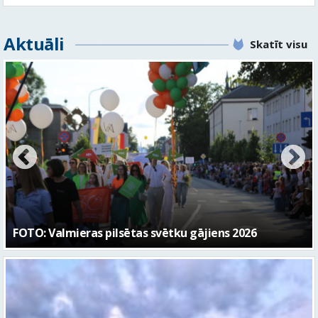
Valmieras svētku nedēļā Kazu krācēs atklāj skulptūru
“Kaza”