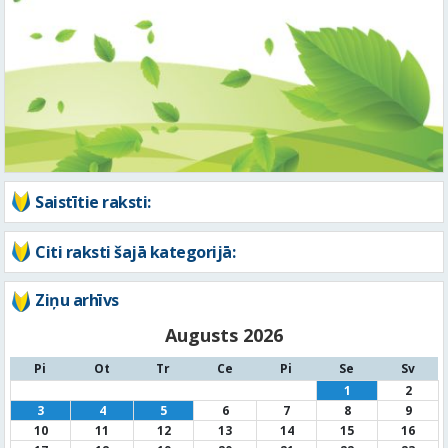
Saistītie raksti:
Citi raksti šajā kategorijā:
Ziņu arhīvs
Augusts 2026
Pi
Ot
Tr
Ce
Pi
Se
Sv
1
2
3
4
5
6
7
8
9
10
11
12
13
14
15
16
17
18
19
20
21
22
23
24
25
26
27
28
29
30
31
« Jūl