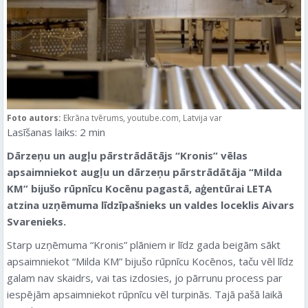
Foto autors:
Ekrāna tvērums, youtube.com, Latvija var
Lasīšanas laiks:
2
min
Dārzeņu un augļu pārstrādātājs “Kronis” vēlas
apsaimniekot augļu un dārzeņu pārstrādātāja “Milda
KM” bijušo rūpnīcu Kocēnu pagastā, aģentūrai LETA
atzina uzņēmuma līdzīpašnieks un valdes loceklis Aivars
Svarenieks.
Starp uzņēmuma “Kronis” plāniem ir līdz gada beigām sākt
apsaimniekot “Milda KM” bijušo rūpnīcu Kocēnos, taču vēl līdz
galam nav skaidrs, vai tas izdosies, jo pārrunu process par
iespējām apsaimniekot rūpnīcu vēl turpinās. Tajā pašā laikā