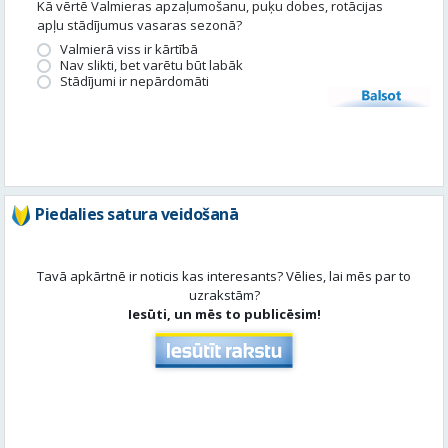
Piedalies satura veidošanā
Tavā apkārtnē ir noticis kas interesants? Vēlies, lai mēs par to
uzrakstām?
Iesūti, un mēs to publicēsim!
Aktuāli
Skatīt visu