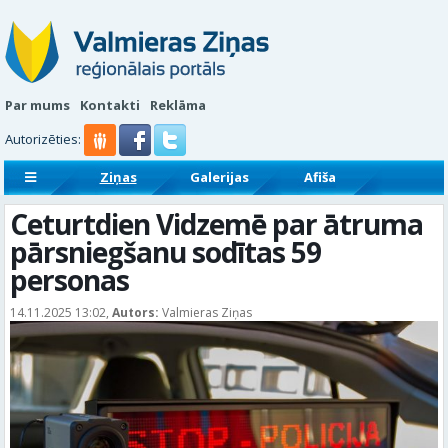
Par mums
Kontakti
Reklāma
Autorizēties:
Ziņas
Galerijas
Afiša
Sludinājumi
Reklāmraksti
Ceturtdien Vidzemē par ātruma
pārsniegšanu sodītas 59
personas
14.11.2025 13:02,
Autors:
Valmieras Ziņas