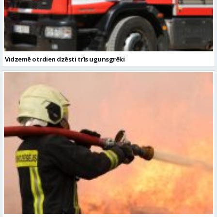
Vidzemē otrdien dzēsti trīs ugunsgrēki
Vidzemē dzēsti trīs ugunsgrēki