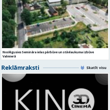
Noslēgusies Semināra ielas pārbūve un stāvlaukuma izbūve
Valmierā
Reklāmraksti
Skatīt visu