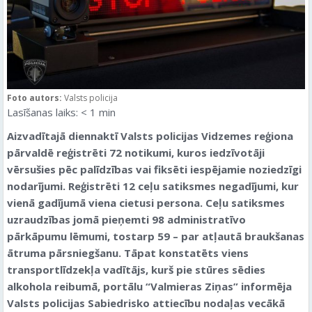
Foto autors:
Valsts policija
Lasīšanas laiks:
< 1
min
Aizvadītajā diennaktī Valsts policijas Vidzemes reģiona
pārvaldē reģistrēti 72 notikumi, kuros iedzīvotāji
vērsušies pēc palīdzības vai fiksēti iespējamie noziedzīgi
nodarījumi. Reģistrēti 12 ceļu satiksmes negadījumi, kur
vienā gadījumā viena cietusi persona. Ceļu satiksmes
uzraudzības jomā pieņemti 98 administratīvo
pārkāpumu lēmumi, tostarp 59 – par atļautā braukšanas
ātruma pārsniegšanu. Tāpat konstatēts viens
transportlīdzekļa vadītājs, kurš pie stūres sēdies
alkohola reibumā,
portālu “Valmieras Ziņas” informēja
Valsts policijas Sabiedrisko attiecību nodaļas vecākā