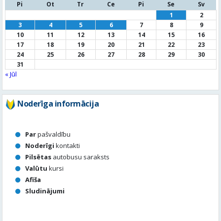
31
« Jūl
Noderīga informācija
Par
pašvaldību
Noderīgi
kontakti
Pilsētas
autobusu saraksts
Valūtu
kursi
Afiša
Sludinājumi
Aktuālais jautājums
Kā vērtē Valmieras apzaļumošanu, puķu dobes, rotācijas
apļu stādījumus vasaras sezonā?