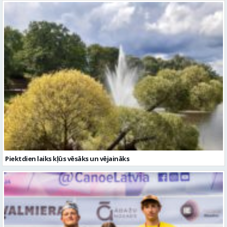
Piektdien laiks kļūs vēsāks un vējaināks