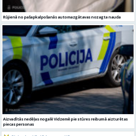
Aizvadītās nedēļas nogalē Vidzemē pie stūres reibumā aizturētas
piecas personas
Citi raksti šajā kategorijā: