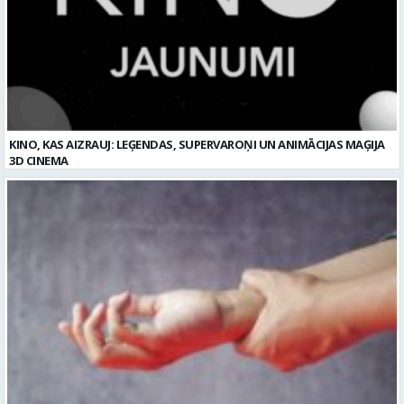
KINO, KAS AIZRAUJ: LEĢENDAS, SUPERVAROŅI UN ANIMĀCIJAS MAĢIJA
3D CINEMA
Plaukstas locītavas sastiepums: kā to novērst, atpazīt un veiksmīgi
ārstēt