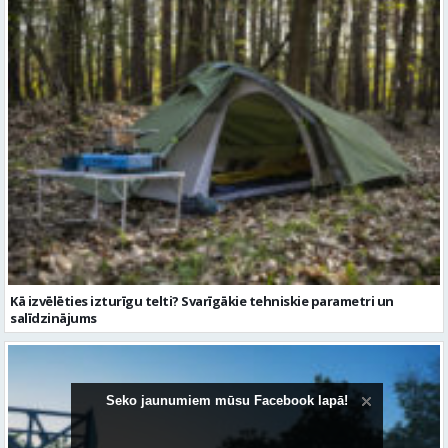
Kā izvēlēties izturīgu telti? Svarīgākie tehniskie parametri un
salīdzinājums
Seko jaunumiem mūsu Facebook lapā!