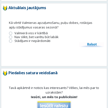
Valmierā viss ir kārtībā
Nav slikti, bet varētu būt labāk
Stādījumi ir nepārdomāti
Balsot
Piedalies satura veidošanā
Tavā apkārtnē ir noticis kas interesants? Vēlies, lai mēs par to
uzrakstām?
Iesūti, un mēs to publicēsim!