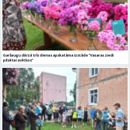
Garšaugu dārzā trīs dienas apskatāma izstāde “Vasaras ziedi
pilsētai svētkos”
Valmieras dzimšanas diena sākas ar Krāču kakta svētkiem