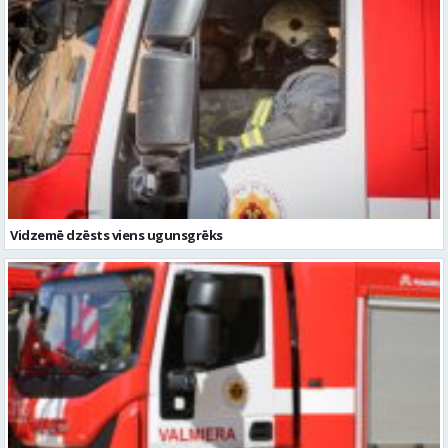
Vidzemē dzēsts viens ugunsgrēks