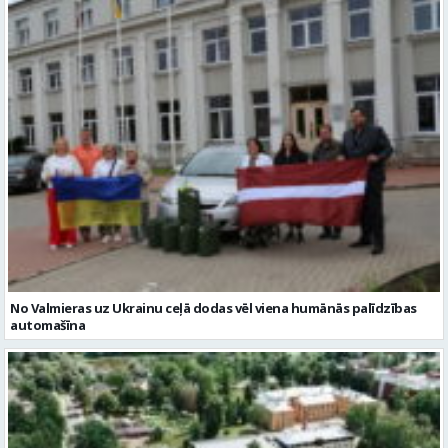
No Valmieras uz Ukrainu ceļā dodas vēl viena humānās palīdzības
automašīna