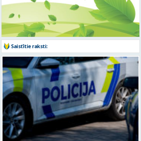
Saistītie raksti:
Valmierā notikusi auto un motocikla sadursme