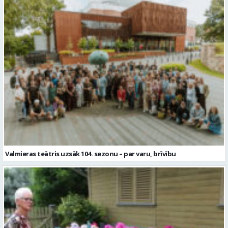
Valmieras teātris uzsāk 104. sezonu – par varu, brīvību