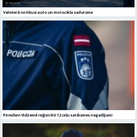
Pirmdien Vidzemē reģistrēti 12 ceļu satiksmes negadījumi