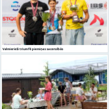
Valmierieši triumfē piemiņas sacensībās
Valmieras novadā aizvadītas jau sestās Mājas kafejnīcu dienas