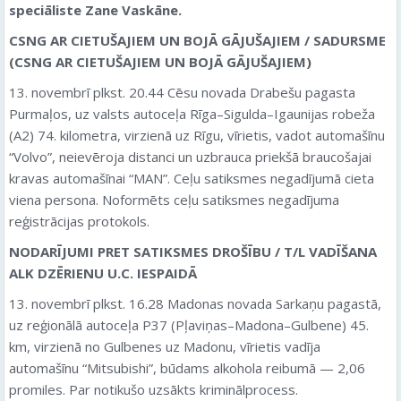
speciāliste Zane Vaskāne.
CSNG AR CIETUŠAJIEM UN BOJĀ GĀJUŠAJIEM / SADURSME
(CSNG AR CIETUŠAJIEM UN BOJĀ GĀJUŠAJIEM)
13. novembrī plkst. 20.44 Cēsu novada Drabešu pagasta
Purmaļos, uz valsts autoceļa Rīga–Sigulda–Igaunijas robeža
(A2) 74. kilometra, virzienā uz Rīgu, vīrietis, vadot automašīnu
“Volvo”, neievēroja distanci un uzbrauca priekšā braucošajai
kravas automašīnai “MAN”. Ceļu satiksmes negadījumā cieta
viena persona. Noformēts ceļu satiksmes negadījuma
reģistrācijas protokols.
NODARĪJUMI PRET SATIKSMES DROŠĪBU / T/L VADĪŠANA
ALK DZĒRIENU U.C. IESPAIDĀ
13. novembrī plkst. 16.28 Madonas novada Sarkaņu pagastā,
uz reģionālā autoceļa P37 (Pļaviņas–Madona–Gulbene) 45.
km, virzienā no Gulbenes uz Madonu, vīrietis vadīja
automašīnu “Mitsubishi”, būdams alkohola reibumā — 2,06
promiles. Par notikušo uzsākts kriminālprocess.