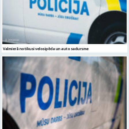
Valmierā notikusi velosipēda un auto sadursme
Rūjienā no pašapkalpošanās automazgātavas nozagta nauda