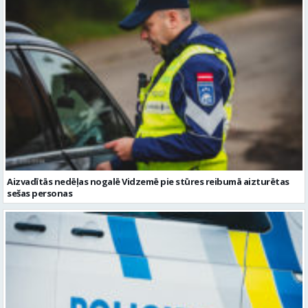
Aizvadītās nedēļas nogalē Vidzemē pie stūres reibumā aizturētas
sešas personas