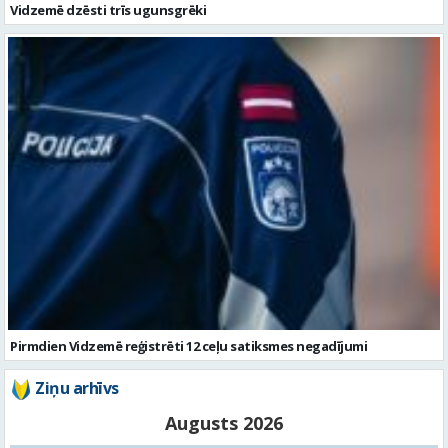
Pirmdien Vidzemē reģistrēti 12 ceļu satiksmes negadījumi
Ziņu arhīvs
Augusts 2026
Pi
Ot
Tr
Ce
Pi
Se
Sv
1
2
3
4
5
6
7
8
9
10
11
12
13
14
15
16
17
18
19
20
21
22
23
24
25
26
27
28
29
30