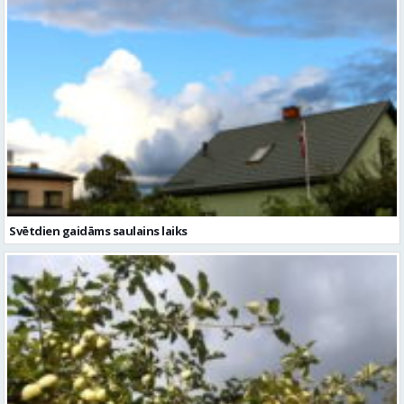
Svētdien gaidāms saulains laiks