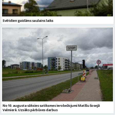
Svētdien gaidāms saulains laiks
No 10. augusta sāksies satiksmes ierobežojumi Matīšu šosejā
Valmierā. Uzsāks pārbūves darbus