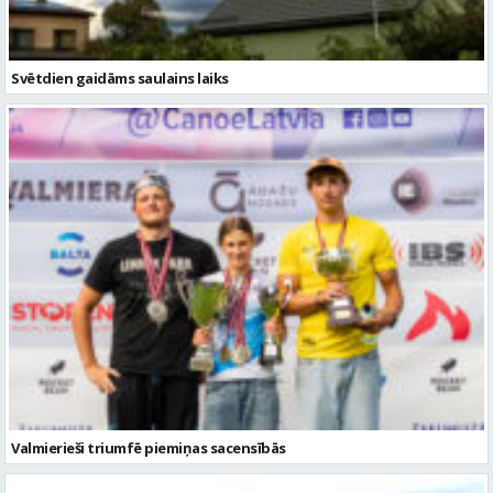
Svētdien gaidāms saulains laiks
Valmierieši triumfē piemiņas sacensībās