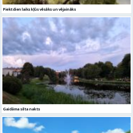
Piektdien laiks kļūs vēsāks un vējaināks
Gaidāma silta nakts