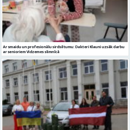
Ar smaidu un profesionālu sirdsiltumu: Dakteri Klauni uzsāk darbu
ar senioriem Vidzemes slimnīcā