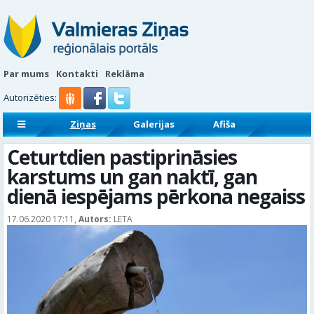
Par mums
Kontakti
Reklāma
Autorizēties:
Ziņas
Galerijas
Afiša
Sludinājumi
Reklāmraksti
Ceturtdien pastiprināsies
karstums un gan naktī, gan
dienā iespējams pērkona negaiss
17.06.2020 17:11,
Autors:
LETA