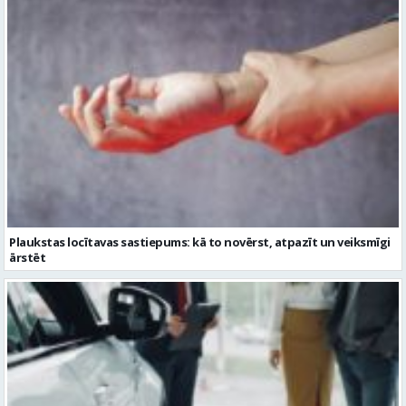
Plaukstas locītavas sastiepums: kā to novērst, atpazīt un veiksmīgi
ārstēt