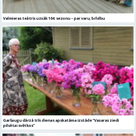
Valmieras teātris uzsāk 104. sezonu – par varu, brīvību
Garšaugu dārzā trīs dienas apskatāma izstāde “Vasaras ziedi
pilsētai svētkos”