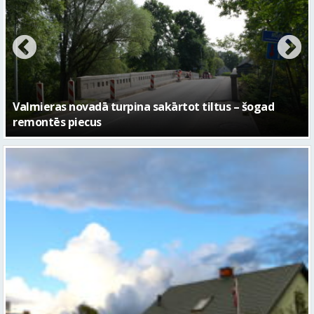
No pagaidu teātra līdz laikmetīgās kultūras centram
– kā attīstīsies “Kurtuve”