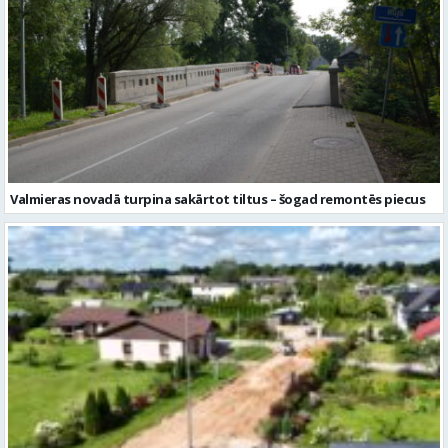
Valmieras novadā turpina sakārtot tiltus – šogad remontēs piecus