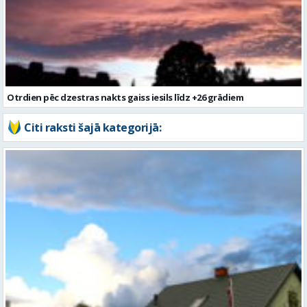
Otrdien pēc dzestras nakts gaiss iesils līdz +26 grādiem
Citi raksti šajā kategorijā: