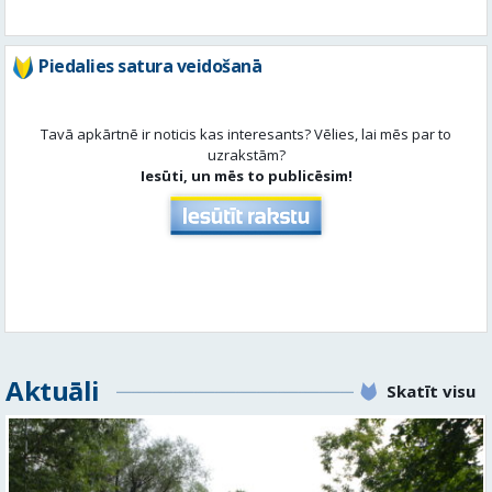
Piedalies satura veidošanā
Tavā apkārtnē ir noticis kas interesants? Vēlies, lai mēs par to
uzrakstām?
Iesūti, un mēs to publicēsim!
Aktuāli
Skatīt visu