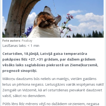
Foto autors:
Pixabay
Lasīšanas laiks:
< 1
min
Ceturtdien, 18.jūnijā, Latvijā gaisa temperatūra
pakāpsies līdz +27..+31 grādam, par dažiem grādiem
vēsāks laiks saglabāsies piekrastē un Ziemeļkurzemē,
prognozē sinoptiķi.
Mākoņu daudzums būs neliels un mainīgs, vietām gaidāms
lietus un pērkona negaiss. Lietusgāzes vairāk iespējamas naktī
Zemgalē un Vidzemē, kā arī ceturtdienas pievakarē daudzviet
valstī, sākot no dienvidiem.
Pūtīs lēns līdz mērens vējš no dažādiem virzieniem, negaisa