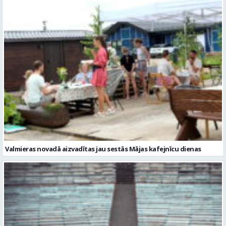
Valmieras novadā aizvadītas jau sestās Mājas kafejnīcu dienas