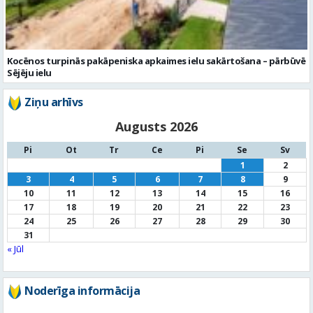
Kocēnos turpinās pakāpeniska apkaimes ielu sakārtošana – pārbūvē
Sējēju ielu
Ziņu arhīvs
Augusts 2026
Pi
Ot
Tr
Ce
Pi
Se
Sv
1
2
3
4
5
6
7
8
9
10
11
12
13
14
15
16
17
18
19
20
21
22
23
24
25
26
27
28
29
30
31
« Jūl
Noderīga informācija