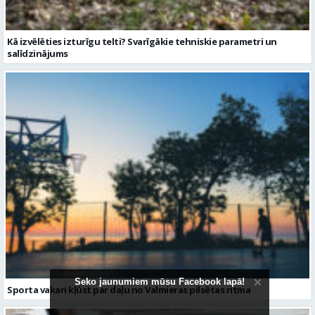
Kā izvēlēties izturīgu telti? Svarīgākie tehniskie parametri un
salīdzinājums
Seko jaunumiem mūsu Facebook lapā!
Sporta vakari kļūst par daļu no Valmieras pilsētas ritma