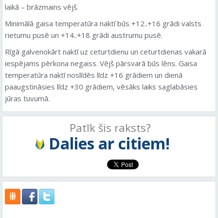
laikā – brāzmains vējš.
Minimālā gaisa temperatūra naktī būs +12..+16 grādi valsts
rietumu pusē un +14..+18 grādi austrumu pusē.
Rīgā galvenokārt naktī uz ceturtdienu un ceturtdienas vakarā
iespējams pērkona negaiss. Vējš pārsvarā būs lēns. Gaisa
temperatūra naktī noslīdēs līdz +16 grādiem un dienā
paaugstināsies līdz +30 grādiem, vēsāks laiks saglabāsies
jūras tuvumā.
Patīk šis raksts?
Dalies ar citiem!