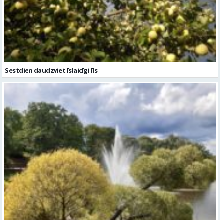
Sestdien daudzviet īslaicīgi līs