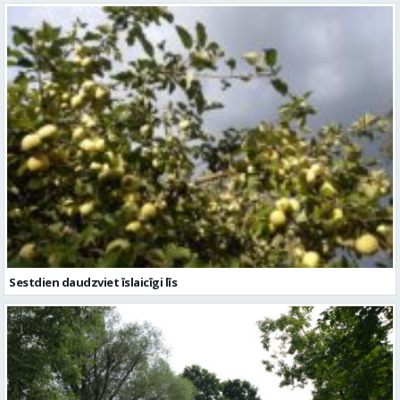
Sestdien daudzviet īslaicīgi līs