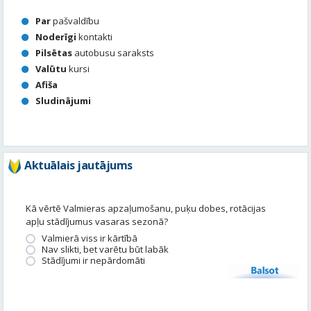
Par
pašvaldību
Noderīgi
kontakti
Pilsētas
autobusu saraksts
Valūtu
kursi
Afiša
Sludinājumi
Aktuālais jautājums
Kā vērtē Valmieras apzaļumošanu, puķu dobes, rotācijas
apļu stādījumus vasaras sezonā?
Valmierā viss ir kārtībā
Nav slikti, bet varētu būt labāk
Stādījumi ir nepārdomāti
Balsot