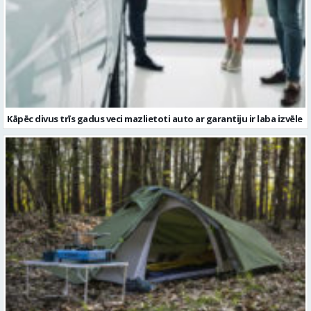
Kāpēc divus trīs gadus veci mazlietoti auto ar garantiju ir laba izvēle