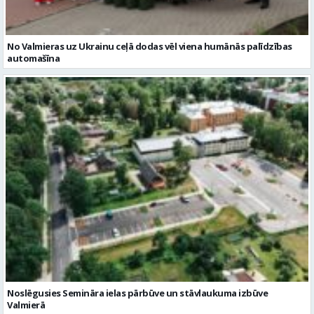
No Valmieras uz Ukrainu ceļā dodas vēl viena humānās palīdzības
automašīna
Noslēgusies Semināra ielas pārbūve un stāvlaukuma izbūve
Valmierā