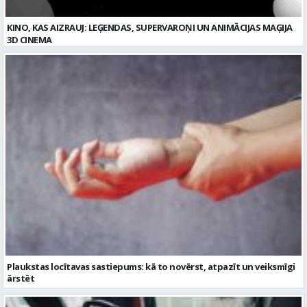
Plaukstas locītavas sastiepums: kā to novērst, atpazīt un veiksmīgi
ārstēt