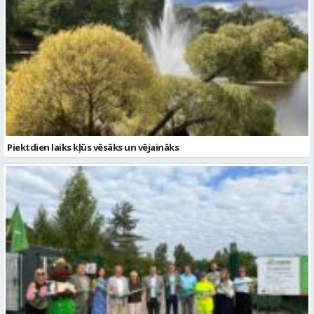
Piektdien laiks kļūs vēsāks un vējaināks
ZAAO Gulbenē atklāj EKO laukumu-biroju