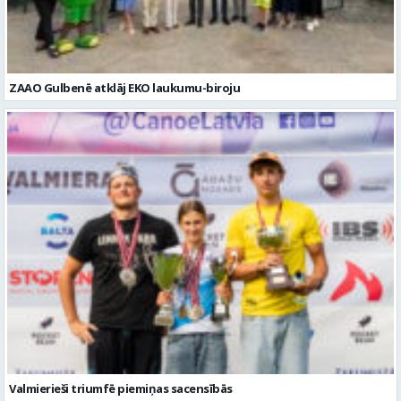
Valmierieši triumfē piemiņas sacensībās