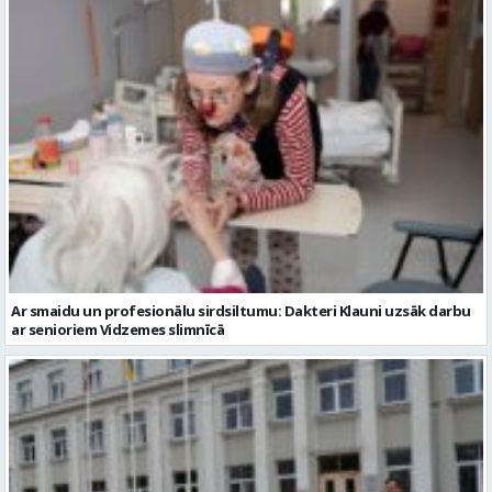
Ar smaidu un profesionālu sirdsiltumu: Dakteri Klauni uzsāk darbu
ar senioriem Vidzemes slimnīcā