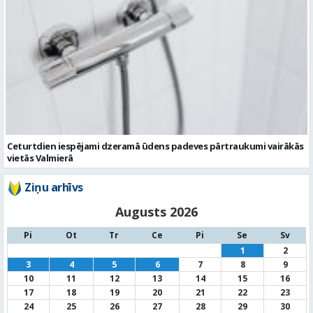
Ceturtdien iespējami dzeramā ūdens padeves pārtraukumi vairākās
vietās Valmierā
Ziņu arhīvs
Augusts 2026
Pi
Ot
Tr
Ce
Pi
Se
Sv
1
2
3
4
5
6
7
8
9
10
11
12
13
14
15
16
17
18
19
20
21
22
23
24
25
26
27
28
29
30
31
« Jūl
Noderīga informācija