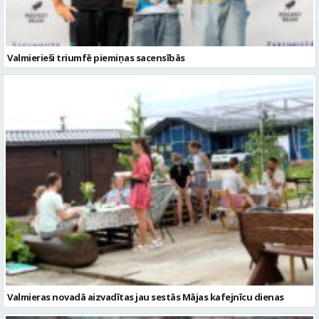
Valmieras novadā aizvadītas jau sestās Mājas kafejnīcu dienas