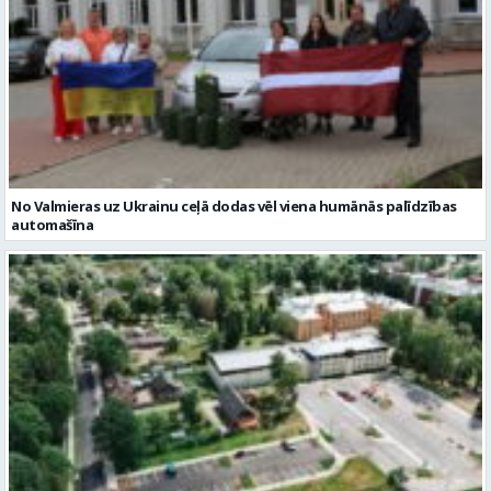
No Valmieras uz Ukrainu ceļā dodas vēl viena humānās palīdzības
automašīna
Noslēgusies Semināra ielas pārbūve un stāvlaukuma izbūve
Valmierā