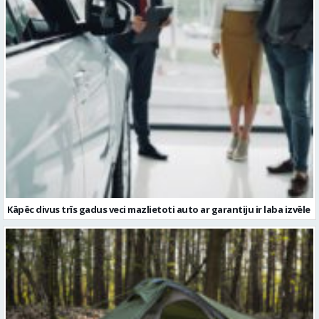
Kāpēc divus trīs gadus veci mazlietoti auto ar garantiju ir laba izvēle