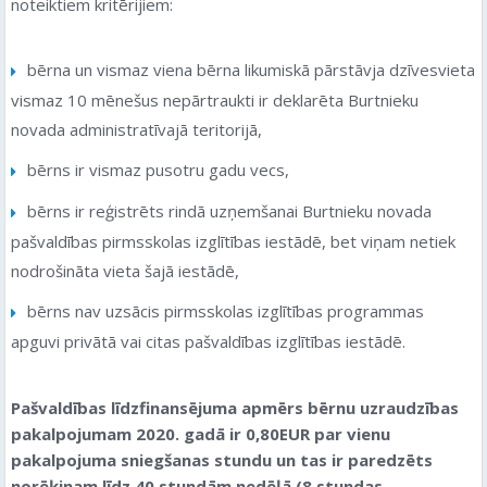
noteiktiem kritērijiem:
bērna un vismaz viena bērna likumiskā pārstāvja dzīvesvieta
vismaz 10 mēnešus nepārtraukti ir deklarēta Burtnieku
novada administratīvajā teritorijā,
bērns ir vismaz pusotru gadu vecs,
bērns ir reģistrēts rindā uzņemšanai Burtnieku novada
pašvaldības pirmsskolas izglītības iestādē, bet viņam netiek
nodrošināta vieta šajā iestādē,
bērns nav uzsācis pirmsskolas izglītības programmas
apguvi privātā vai citas pašvaldības izglītības iestādē.
Pašvaldības līdzfinansējuma apmērs bērnu uzraudzības
pakalpojumam 2020. gadā ir 0,80EUR par vienu
pakalpojuma sniegšanas stundu un tas ir paredzēts
norēķinam līdz 40 stundām nedēļā (8 stundas