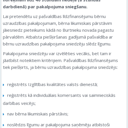
darbdienā) par pakalpojuma sniegšanu.
Lai pretendētu uz pašvaldības līdzfinansējumu bērnu
uzraudzības pakalpojumam, bērna likumiskais pārstāvim
jāiesniedz pieteikums kādā no Burtnieku novada pagastu
pārvaldēm. Atbalsta piešķiršanas gadījumā pašvaldība ar
bērnu uzraudzības pakalpojuma sniedzēju slēdz līgumu.
Pakalpojuma sniedzēju var izvēlēties vecāks, bet tam ir
jāatbilst noteiktiem kritērijiem. Pašvaldības līdzfinansējums
tiek piešķirts, ja bērnu uzraudzības pakalpojuma sniedzējs:
reģistrēts Izglītības kvalitātes valsts dienestā;
reģistrēts kā individuālais komersants vai saimnieciskās
darbības veicējs;
nav bērna likumiskais pārstāvis;
noslēdzis līgumu ar pakalpojuma saņēmēju atbilstoši