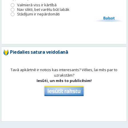
Piedalies satura veidošanā
Tavā apkārtnē ir noticis kas interesants? Vēlies, lai mēs par to
uzrakstām?
Iesūti, un mēs to publicēsim!
Aktuāli
Skatīt visu