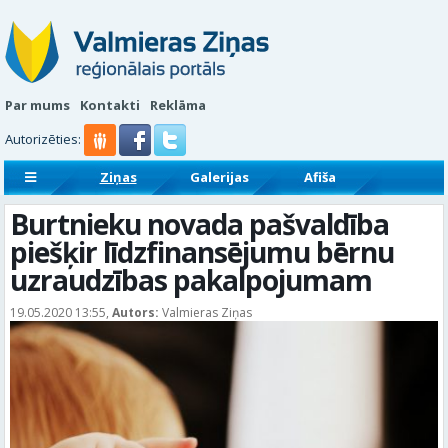
Par mums
Kontakti
Reklāma
Autorizēties:
Ziņas
Galerijas
Afiša
Sludinājumi
Reklāmraksti
Burtnieku novada pašvaldība
piešķir līdzfinansējumu bērnu
uzraudzības pakalpojumam
19.05.2020 13:55,
Autors:
Valmieras Ziņas