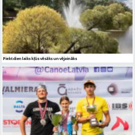
Piektdien laiks kļūs vēsāks un vējaināks
Valmierieši triumfē piemiņas sacensībās