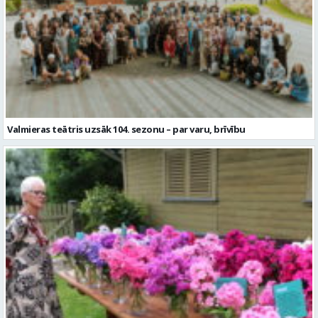
Valmieras teātris uzsāk 104. sezonu – par varu, brīvību
Garšaugu dārzā trīs dienas apskatāma izstāde “Vasaras ziedi
pilsētai svētkos”