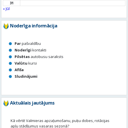
Par
pašvaldību
Noderīgi
kontakti
Pilsētas
autobusu saraksts
Valūtu
kursi
Afiša
Sludinājumi
Aktuālais jautājums
Kā vērtē Valmieras apzaļumošanu, puķu dobes, rotācijas
apļu stādījumus vasaras sezonā?
Valmierā viss ir kārtībā
Nav slikti, bet varētu būt labāk
Stādījumi ir nepārdomāti
Balsot