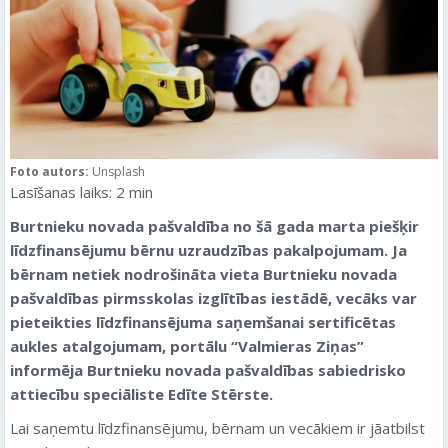
Foto autors:
Unsplash
Lasīšanas laiks:
2
min
Burtnieku novada pašvaldība no šā gada marta piešķir
līdzfinansējumu bērnu uzraudzības pakalpojumam. Ja
bērnam netiek nodrošināta vieta Burtnieku novada
pašvaldības pirmsskolas izglītības iestādē, vecāks var
pieteikties līdzfinansējuma saņemšanai sertificētas
aukles atalgojumam, portālu “Valmieras Ziņas”
informēja Burtnieku novada pašvaldības sabiedrisko
attiecību speciāliste Edīte Stērste.
Lai saņemtu līdzfinansējumu, bērnam un vecākiem ir jāatbilst