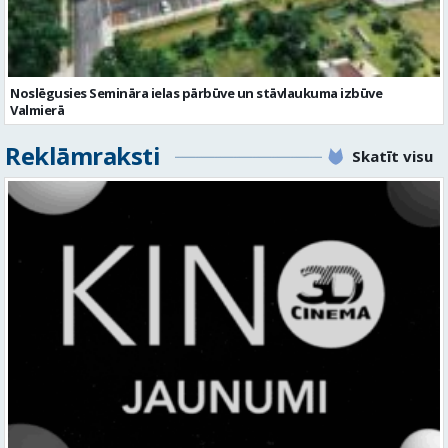
Reklāmraksti
Skatīt visu
KINO, KAS AIZRAUJ: LEĢENDAS, SUPERVAROŅI UN ANIMĀCIJAS MAĢIJA
3D CINEMA