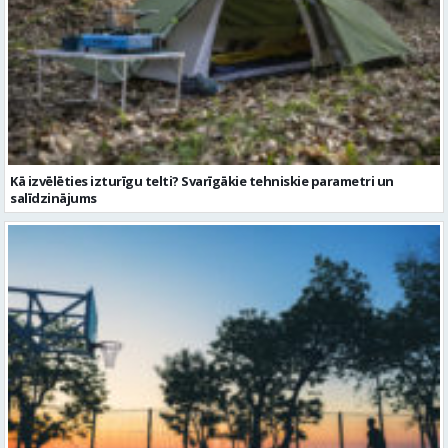
Kā izvēlēties izturīgu telti? Svarīgākie tehniskie parametri un
salīdzinājums
Sporta vakari kļūst par daļu no Valmieras pilsētas ritma