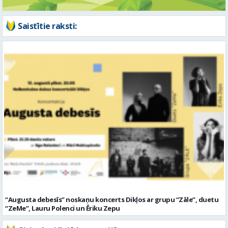
Saistītie raksti:
“Augusta debesīs” noskaņu koncerts Dikļos ar grupu “Zāle”, duetu
“ZeMe”, Lauru Polenci un Ēriku Zepu