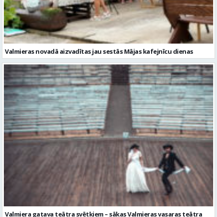
Valmieras novadā aizvadītas jau sestās Mājas kafejnīcu dienas
Valmiera gatava teātra svētkiem – sākas Valmieras vasaras teātra