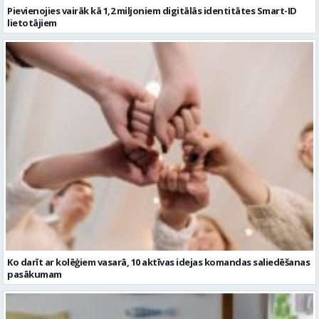
Pievienojies vairāk kā 1,2 miljoniem digitālās identitātes Smart-ID
lietotājiem
Ko darīt ar kolēģiem vasarā, 10 aktīvas idejas komandas saliedēšanas
pasākumam