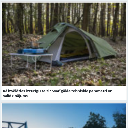
Kā izvēlēties izturīgu telti? Svarīgākie tehniskie parametri un
salīdzinājums