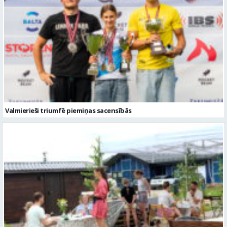
Valmierieši triumfē piemiņas sacensībās