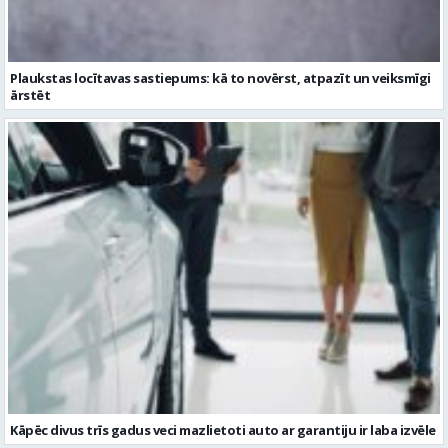
Plaukstas locītavas sastiepums: kā to novērst, atpazīt un veiksmīgi
ārstēt
Kāpēc divus trīs gadus veci mazlietoti auto ar garantiju ir laba izvēle