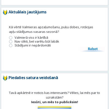
Aktuālais jautājums
Kā vērtē Valmieras apzaļumošanu, puķu dobes, rotācijas
apļu stādījumus vasaras sezonā?
Valmierā viss ir kārtībā
Nav slikti, bet varētu būt labāk
Stādījumi ir nepārdomāti
Balsot
Piedalies satura veidošanā
Tavā apkārtnē ir noticis kas interesants? Vēlies, lai mēs par to
uzrakstām?
Iesūti, un mēs to publicēsim!