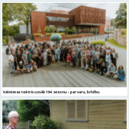
Valmieras teātris uzsāk 104. sezonu – par varu, brīvību