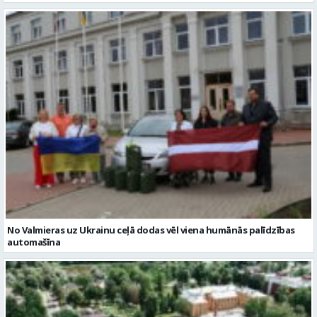
No Valmieras uz Ukrainu ceļā dodas vēl viena humānās palīdzības
automašīna