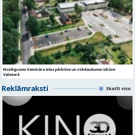
Noslēgusies Semināra ielas pārbūve un stāvlaukuma izbūve
Valmierā
Reklāmraksti
Skatīt visu