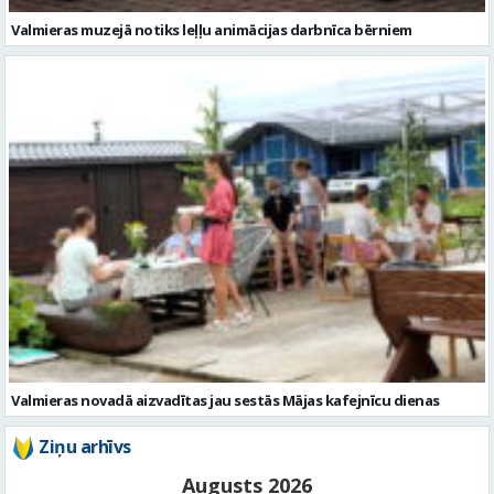
Valmieras muzejā notiks leļļu animācijas darbnīca bērniem
Valmieras novadā aizvadītas jau sestās Mājas kafejnīcu dienas
Ziņu arhīvs
Augusts 2026