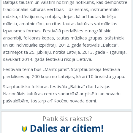
Baltijas tautām un valstīm nozīmīgs notikums, kas demonstrē
tradicionālās kultūras vērtības – dziesmas, instrumentālo
mūziku, stāstījumus, rotaļas, dejas, kā arī tautas lietišķo
mākslu, amatniecību, un citas tautas kultūras vai mākslas
izpausmes formas. Festivālā piedalīsies etnogrāfiskie
ansambļi, folkloras kopas, tautas mūzikas grupas, stāstnieki
un citi individuālie izpildītāji. 2012. gadā festivāls „Baltica”,
atzīmējot tā 25. jubileju, notika Latvijā, 2013. gadā – Igaunijā,
savukārt 2014. gadā festivālu rīkoja Lietuva.
Festivāla tēma būs „Mantojums”. Starptautiskajā festivālā
piedalīsies ap 200 kopu no Latvijas, kā arī 10 ārvalstu grupu.
Starptautisko folkloras festivālu „Baltica” rīko Latvijas
Nacionālais kultūras centrs sadarbībā ar pilsētu un novadu
pašvaldībām, tostarp arī Kocēnu novada domi.
Patīk šis raksts?
Dalies ar citiem!