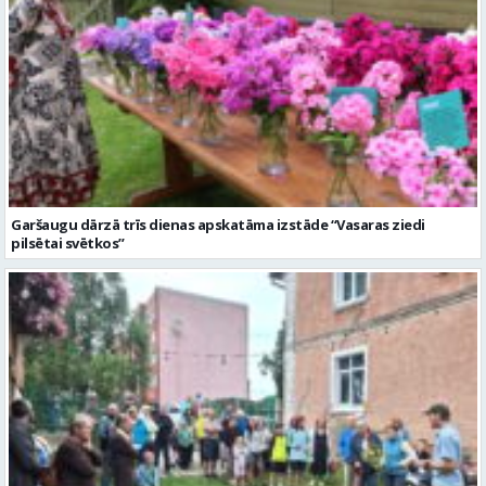
Garšaugu dārzā trīs dienas apskatāma izstāde “Vasaras ziedi
pilsētai svētkos”