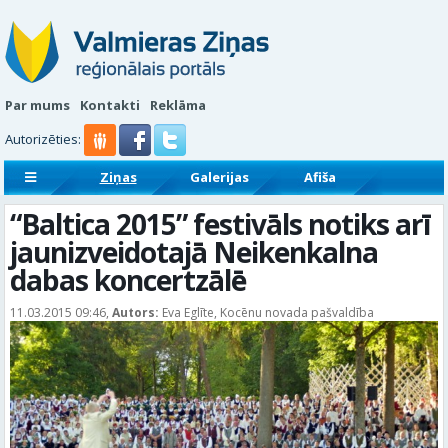
Par mums
Kontakti
Reklāma
Autorizēties:
Ziņas
Galerijas
Afiša
Sludinājumi
Reklāmraksti
“Baltica 2015” festivāls notiks arī
jaunizveidotajā Neikenkalna
dabas koncertzālē
11.03.2015 09:46,
Autors:
Eva Eglīte, Kocēnu novada pašvaldība