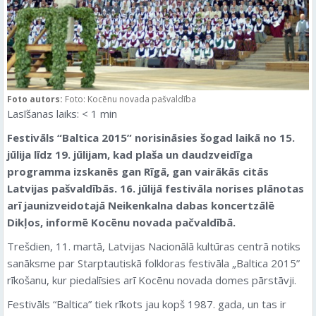
Foto autors:
Foto: Kocēnu novada pašvaldība
Lasīšanas laiks:
< 1
min
Festivāls “Baltica 2015” norisināsies šogad laikā no 15.
jūlija līdz 19. jūlijam, kad plaša un daudzveidīga
programma izskanēs gan Rīgā, gan vairākās citās
Latvijas pašvaldībās. 16. jūlijā festivāla norises plānotas
arī jaunizveidotajā Neikenkalna dabas koncertzālē
Dikļos, informē Kocēnu novada pačvaldībā.
Trešdien, 11. martā, Latvijas Nacionālā kultūras centrā notiks
sanāksme par Starptautiskā folkloras festivāla „Baltica 2015”
rīkošanu, kur piedalīsies arī Kocēnu novada domes pārstāvji.
Festivāls “Baltica” tiek rīkots jau kopš 1987. gada, un tas ir