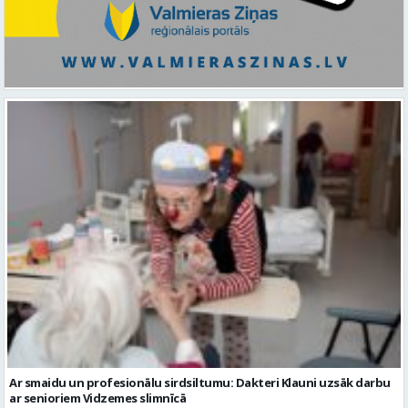
Ar smaidu un profesionālu sirdsiltumu: Dakteri Klauni uzsāk darbu
ar senioriem Vidzemes slimnīcā