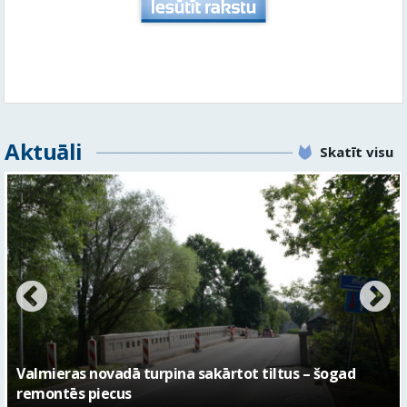
Aktuāli
Skatīt visu
No pagaidu teātra līdz laikmetīgās kultūras centram
– kā attīstīsies “Kurtuve”