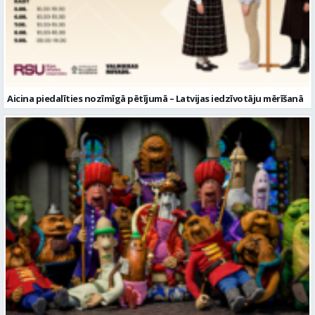
Aicina piedalīties nozīmīgā pētījumā – Latvijas iedzīvotāju mērīšanā