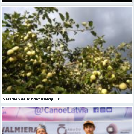
Sestdien daudzviet īslaicīgi līs