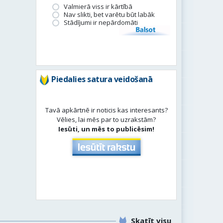
Valmierā viss ir kārtībā
Nav slikti, bet varētu būt labāk
Stādījumi ir nepārdomāti
Balsot
Piedalies satura veidošanā
Tavā apkārtnē ir noticis kas interesants?
Vēlies, lai mēs par to uzrakstām?
Iesūti, un mēs to publicēsim!
Skatīt visu