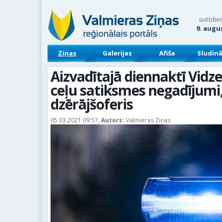
svētdie
9. augu
Ziņas
Galerijas
Afiša
Sludin
Aizvadītajā diennaktī Vidze
ceļu satiksmes negadījumi,
dzērājšoferis
05.03.2021 09:57,
Autors:
Valmieras Ziņas