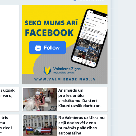
līdz laikmetīgās kultūras
is uzsāk
Ar smaidu un
FOTO: 
r varu,
profesionālu
tīsies “Kurtuve”
aizvadī
sirdsiltumu: Dakteri
Klauni uzsāk darbu ar
senioriem Vidzemes
slimnīcā
trīs
No Valmieras uz Ukrainu
āma
ceļā dodas vēl viena
s ziedi
humānās palīdzības
”
automašīna