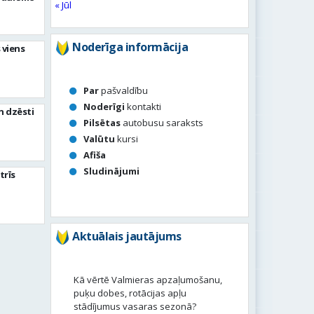
« Jūl
Noderīga informācija
 viens
Par
pašvaldību
Noderīgi
kontakti
n dzēsti
Pilsētas
autobusu saraksts
Valūtu
kursi
Afiša
Sludinājumi
trīs
Aktuālais jautājums
Kā vērtē Valmieras apzaļumošanu,
puķu dobes, rotācijas apļu
stādījumus vasaras sezonā?