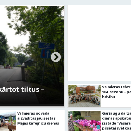
rtot tiltus –
No pagaidu teātra 
Valmieras teātr
104. sezonu – pa
centram – kā attīs
brīvību
Valmieras novadā
Garšaugu dārzā 
aizvadītas jau sestās
dienas apskat
Mājas kafejnīcu dienas
izstāde “Vasara
pilsētai svētkos