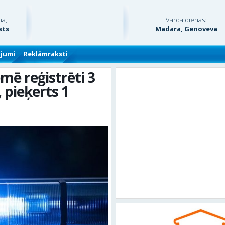
na,
Vārda dienas:
sts
Madara, Genoveva
ājumi
Reklāmraksti
mē reģistrēti 3
 pieķerts 1