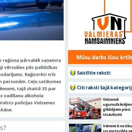
es reģiona pārvaldē saņemta
i vērsušies pēc palīdzības
Saistītie raksti:
nodarījums. Reģistrēti trīs
šām personām. Ceļu satiksmes
Citi raksti šajā kategorij
ēmumi, tajā skaitā 35 par
s vadīšanu alkohola
Vidzemē
Valsts policijas Vidzemes
ugunsdzēsējie
skāne.
glābējiem pieci
izsaukumi
ts?
Valmierā notiku
un motocikla s