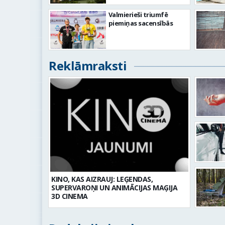
Valmierieši triumfē
piemiņas sacensībās
Reklāmraksti
KINO, KAS AIZRAUJ: LEĢENDAS,
SUPERVAROŅI UN ANIMĀCIJAS MAĢIJA
3D CINEMA