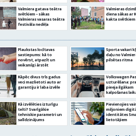
Valmiera gatava teātra
Valmieras dzim
svētkiem – sākas
diena sākas ar 
Valmieras vasaras teātra
kakta svētkiem
festivāla nedēļa
Plaukstas locītavas
Sporta vakari k
sastiepums: kā to
daļu no Valmier
novērst, atpazīt un
pilsētas ritma
veiksmīgi ārstēt
Kāpēc divus trīs gadus
Volkswagen Pa
veci mazlietoti auto ar
uzturēšana: pr
garantiju ir laba izvēle
pieeja ilgākam
kalpošanas lai
Kā izvēlēties izturīgu
Pievienojies vai
telti? Svarīgākie
miljoniem digit
tehniskie parametri un
identitātes Sma
salīdzinājums
lietotājiem