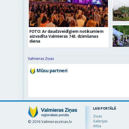
FOTO: Ar daudzveidīgiem notikumiem
aizvadīta Valmieras 743. dzimšanas
diena
Valmieras Ziņas
Mūsu partneri
LASI PORTĀLĀ
Ziņas
Galerijas
© 2016 Valmieraszinas.lv
Afiša