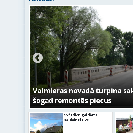
ežojumi
s
Valmieras novadā turpina sakā
šogad remontēs piecus
Svētdien gaidāms
saulains laiks