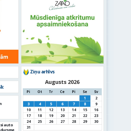
Ziņu arhīvs
Augusts 2026
ā:
Pi
Ot
Tr
Ce
Pi
Se
Sv
1
2
m
3
4
5
6
7
8
9
10
11
12
13
14
15
16
17
18
19
20
21
22
23
24
25
26
27
28
29
30
si auto
31
adursme