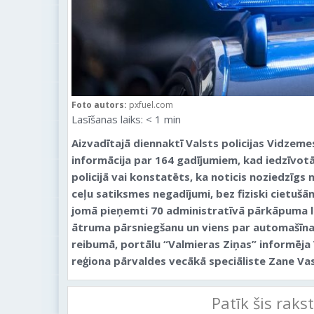
Foto autors:
pxfuel.com
Lasīšanas laiks:
< 1
min
Aizvadītajā diennaktī Valsts policijas Vidzem
informācija par 164 gadījumiem, kad iedzīvotāj
policijā vai konstatēts, ka noticis noziedzīgs 
ceļu satiksmes negadījumi, bez fiziski cietu
jomā pieņemti 70 administratīvā pārkāpuma l
ātruma pārsniegšanu un viens par automašīna
reibumā, portālu “Valmieras Ziņas” informēja 
reģiona pārvaldes vecākā speciāliste Zane Va
Patīk šis raks