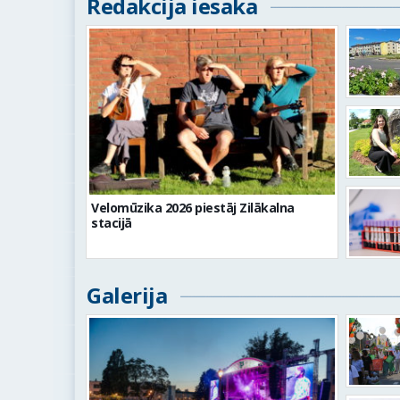
Redakcija iesaka
Velomūzika 2026 piestāj Zilākalna
stacijā
Galerija