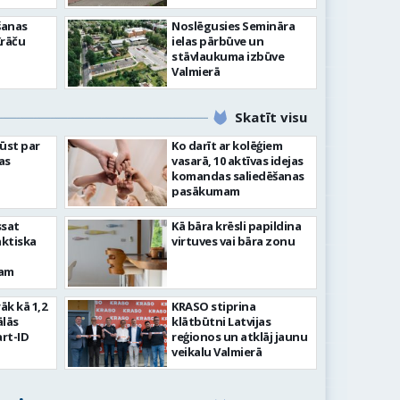
šanas
Noslēgusies Semināra
Krāču
ielas pārbūve un
stāvlaukuma izbūve
Valmierā
Skatīt visu
ļūst par
Ko darīt ar kolēģiem
as
vasarā, 10 aktīvas idejas
komandas saliedēšanas
pasākumam
ssat
Kā bāra krēsli papildina
aktiska
virtuves vai bāra zonu
kam
rāk kā 1,2
KRASO stiprina
ālās
klātbūtni Latvijas
rt-ID
reģionos un atklāj jaunu
veikalu Valmierā