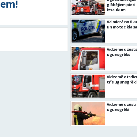
tiem!
glābējiem pieci
izsaukumi
Valmierā notiku
un motocikla s
Vidzemē dzēsts
ugunsgrēks
Vidzemē otrdie
trīs ugunsgrēki
Vidzemē dzēsti 
ugunsgrēki