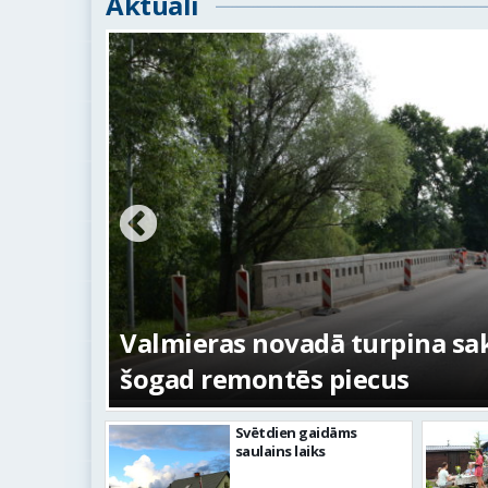
Aktuāli
ežojumi
s
Valmieras novadā turpina sakā
šogad remontēs piecus
Svētdien gaidāms
saulains laiks