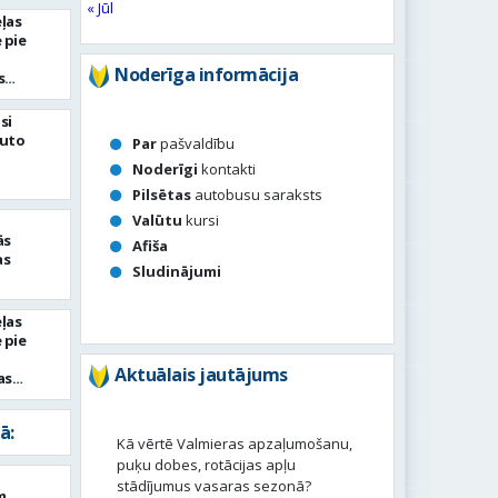
« Jūl
ļas
 pie
Noderīga informācija
s
si
auto
Par
pašvaldību
Noderīgi
kontakti
Pilsētas
autobusu saraksts
Valūtu
kursi
ās
Afiša
as
Sludinājumi
ļas
 pie
Aktuālais jautājums
as
ā:
Kā vērtē Valmieras apzaļumošanu,
puķu dobes, rotācijas apļu
stādījumus vasaras sezonā?
m