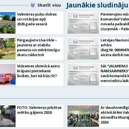
Jaunākie sludināj
Skatīt visu
Valmieras puķu dobes
Pievienojies mū
un rotācijas apļi
komandai! Valm
2026.gada vasarā
novada pašvald
(turpmāk – Pašv
aicina darbā
Informācijas te
Pārgaujiete Līva Irkle –
Latvijas Nacionā
centra (ITC) inf
jauniete ar stabilu
arhīvs
tehnoloģiju
pamatu un mērķtiecīgu
(Reģ.Nr.90009476
administratoru/
skatu nākotnē
aicina darbā n
nenoteiktu laik
pārzini (uz nen
vieta: Rūjienas 
laiku) Valmieras
Vidzemes slimnīcā asins
SIA “VALMIERAS
Naukšēnu apvi
valsts arhīvā Mēs
krājumi pietiekami
NAMSAIMNIEKS” 
teritorijās Ja Tev
Valmieras zonāl
šodien, bet kā būs rīt?
savā komandā k
vēlme: nodrošin
arhīvā uzkrājam
nenoteiktu lai
informācijas un
uzskaitām, sag
SPECIALIZĒTĀ
komunikācijas
darām pieejam
AUTOMOBIĻA V
tehnoloģijām (
popularizējam 
Galvenie amata
IKT) saistīto p
dokumentāro
pienākumi: vadī
pieteikumu pār
mantojumu. M
apkalpot specia
un operatīvu ri
FOTO: Valmieras pilsētas
Ar daudzveidī
pārraudzībā un
(arī kravas) aut
nodrošināt
svētku gājiens 2026
aktivitātēm Val
zonā ietilpst Va
uzturēt uzticē
datortehnikas l
aizvadīta Muze
Valkas, Smilten
automobili teh
atbalstu un ar 
2026
Limbažu novadi
kārtībā. veikt v
saistīto
savai komandai