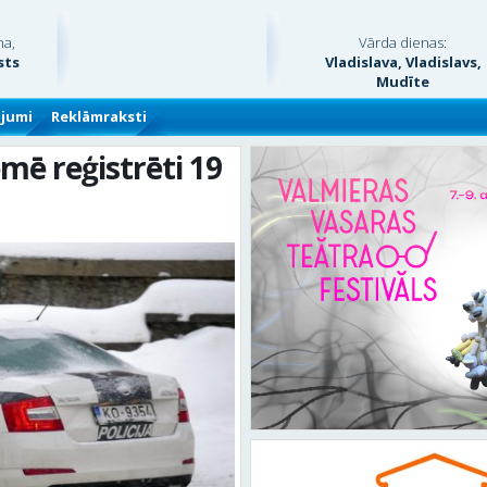
na,
Vārda dienas:
sts
Vladislava, Vladislavs,
Mudīte
ājumi
Reklāmraksti
mē reģistrēti 19