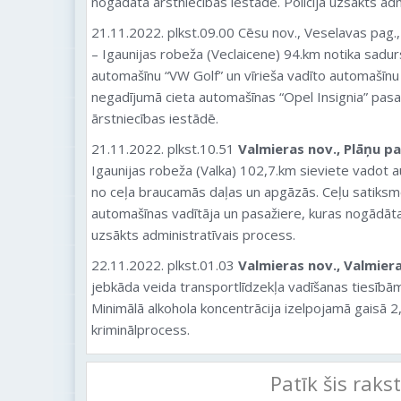
nogādāta ārstniecības iestādē. Policijā uzsākts ad
21.11.2022. plkst.09.00 Cēsu nov., Veselavas pag.,
– Igaunijas robeža (Veclaicene) 94.km notika sadu
automašīnu “VW Golf” un vīrieša vadīto automašīnu 
negadījumā cieta automašīnas “Opel Insignia” pasa
ārstniecības iestādē.
21.11.2022. plkst.10.51
Valmieras nov., Plāņu pa
Igaunijas robeža (Valka) 102,7.km sieviete vadot 
no ceļa braucamās daļas un apgāzās. Ceļu satiksm
automašīnas vadītāja un pasažiere, kuras nogādātas
uzsākts administratīvais process.
22.11.2022. plkst.01.03
Valmieras nov., Valmiera
jebkāda veida transportlīdzekļa vadīšanas tiesībā
Minimālā alkohola koncentrācija izelpojamā gaisā 2,
kriminālprocess.
Patīk šis raks