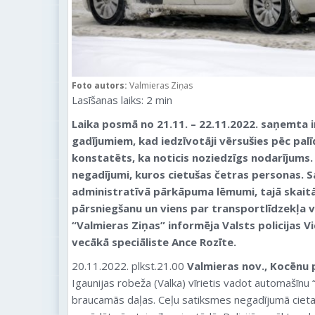
Foto autors:
Valmieras Ziņas
Lasīšanas laiks:
2
min
Laika posmā no 21.11. ­– 22.11.2022. saņemta 
gadījumiem, kad iedzīvotāji vērsušies pēc palīd
konstatēts, ka noticis noziedzīgs nodarījums.
negadījumi, kuros cietušas četras personas. 
administratīvā pārkāpuma lēmumi, tajā skait
pārsniegšanu un viens par transportlīdzekļa 
“Valmieras Ziņas” informēja Valsts policijas 
vecākā speciāliste Ance Rozīte.
20.11.2022. plkst.21.00
Valmieras nov., Kocēnu 
Igaunijas robeža (Valka) vīrietis vadot automašīnu
braucamās daļas. Ceļu satiksmes negadījumā cieta