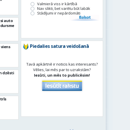
Valmierā viss ir kārtībā
Nav slikti, bet varētu būt labāk
Stādījumi ir nepārdomāti
Balsot
si auto
adursme
Piedalies satura veidošanā
 viens
Tavā apkārtnē ir noticis kas interesants?
Vēlies, lai mēs par to uzrakstām?
n dzēsti
Iesūti, un mēs to publicēsim!
trīs