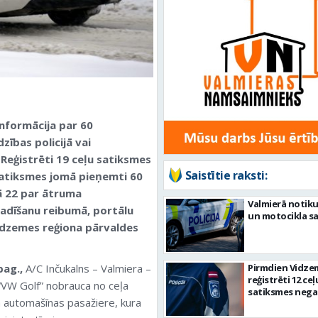
informācija par 60
zības policijā vai
 Reģistrēti 19 ceļu satiksmes
Saistītie raksti:
Satiksmes jomā pieņemti 60
ā 22 par ātruma
Valmierā notiku
vadīšanu reibumā, portālu
un motocikla s
Vidzemes reģiona pārvaldes
pag.,
A/C Inčukalns – Valmiera –
Pirmdien Vidze
reģistrēti 12 ceļ
 “VW Golf” nobrauca no ceļa
satiksmes nega
 automašīnas pasažiere, kura