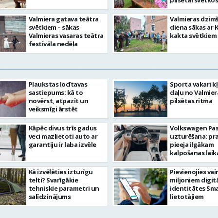
pilsētai svētkos
Valmiera gatava teātra
Valmieras dzim
svētkiem – sākas
diena sākas ar 
Valmieras vasaras teātra
kakta svētkiem
festivāla nedēļa
Plaukstas locītavas
Sporta vakari k
sastiepums: kā to
daļu no Valmier
novērst, atpazīt un
pilsētas ritma
veiksmīgi ārstēt
Kāpēc divus trīs gadus
Volkswagen Pa
veci mazlietoti auto ar
uzturēšana: pr
garantiju ir laba izvēle
pieeja ilgākam
kalpošanas lai
Kā izvēlēties izturīgu
Pievienojies vai
telti? Svarīgākie
miljoniem digit
tehniskie parametri un
identitātes Sma
salīdzinājums
lietotājiem