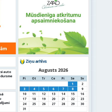
Ziņu arhīvs
Augusts 2026
si auto
adursme
Pi
Ot
Tr
Ce
Pi
Se
Sv
1
2
3
4
5
6
7
8
9
10
11
12
13
14
15
16
mē
u
17
18
19
20
21
22
23
dījumi
24
25
26
27
28
29
30
31