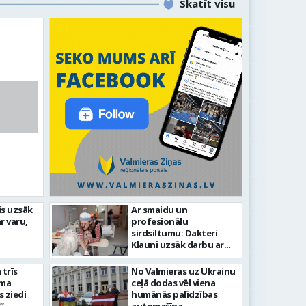
Skatīt visu
līdz laikmetīgās kultūras
is uzsāk
Ar smaidu un
FOTO: 
r varu,
profesionālu
tīsies “Kurtuve”
aizvadī
sirdsiltumu: Dakteri
Klauni uzsāk darbu ar
senioriem Vidzemes
slimnīcā
trīs
No Valmieras uz Ukrainu
āma
ceļā dodas vēl viena
s ziedi
humānās palīdzības