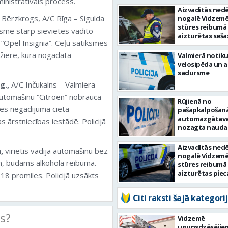
ministratīvais process.
Aizvadītās nedē
 Bērzkrogs, A/C Rīga – Sigulda
nogalē Vidzemē
stūres reibumā
rsme starp sievietes vadīto
aizturētas seša
“Opel Insignia”. Ceļu satiksmes
personas
žiere, kura nogādāta
Valmierā notiku
velosipēda un 
sadursme
g.,
A/C Inčukalns – Valmiera –
automašīnu “Citroen” nobrauca
Rūjienā no
es negadījumā cieta
pašapkalpošan
automazgātav
 ārstniecības iestādē. Policijā
nozagta nauda
Aizvadītās nedē
,
vīrietis vadīja automašīnu bez
nogalē Vidzemē
m, būdams alkohola reibumā.
stūres reibumā
aizturētas piec
18 promiles. Policijā uzsākts
personas
Citi raksti šajā kategorij
ts?
Vidzemē
ugunsdzēsējie