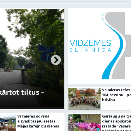
rtot tiltus –
No pagaidu teātra 
Valmieras teātr
104. sezonu – pa
centram – kā attīs
brīvību
Valmieras novadā
Garšaugu dārzā 
aizvadītas jau sestās
dienas apskat
Mājas kafejnīcu dienas
izstāde “Vasara