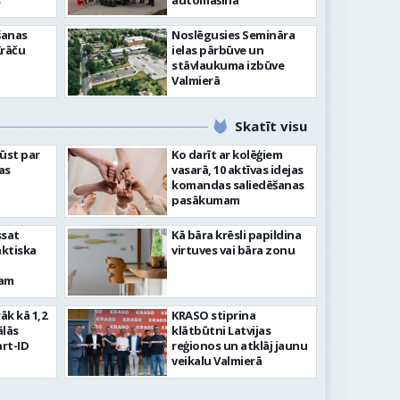
”
automašīna
šanas
Noslēgusies Semināra
Krāču
ielas pārbūve un
stāvlaukuma izbūve
Valmierā
Skatīt visu
ļūst par
Ko darīt ar kolēģiem
as
vasarā, 10 aktīvas idejas
komandas saliedēšanas
pasākumam
ssat
Kā bāra krēsli papildina
aktiska
virtuves vai bāra zonu
kam
rāk kā 1,2
KRASO stiprina
ālās
klātbūtni Latvijas
rt-ID
reģionos un atklāj jaunu
veikalu Valmierā