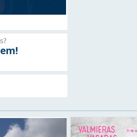
ts?
tiem!