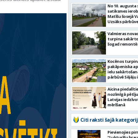
No 10. augusta 
satiksmes iero
Matīšu šosejā V
Uzsāks pārbūve
Valmieras nova
turpina sakārtot
šogad remontēs
Kocēnos turpin
pakāpeniska a
ielu sakārtošan
pārbūvē Sējēju 
Aicina piedalīti
nozīmīgā pētīj
Latvijas iedzīvo
mērīšanā
Citi raksti šajā kategorij
Pievienojies pi
“Lukturīšu bra