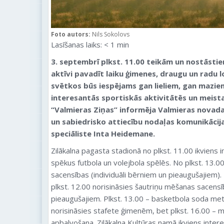
Foto autors:
Nils Sokolovs
Lasīšanas laiks:
< 1
min
3. septembrī plkst. 11.00 teikām un nostāstie
aktīvi pavadīt laiku ģimenes, draugu un radu l
svētkos būs iespējams gan lieliem, gan mazie
interesantās sportiskās aktivitātēs un meist
“Valmieras Ziņas” informēja Valmieras novad
un sabiedrisko attiecību nodaļas komunikācija
speciāliste Inta Heidemane.
Zilākalna pagasta stadionā no plkst. 11.00 ikviens 
spēkus futbola un volejbola spēlēs. No plkst. 13.00
sacensības (individuāli bērniem un pieaugušajiem).
plkst. 12.00 norisināsies šautriņu mēšanas sacens
pieaugušajiem. Plkst. 13.00 – basketbola soda meti
norisināsies stafete ģimenēm, bet plkst. 16.00 – 
apbalvošana. Zilākalna Kultūras namā ikviens intere