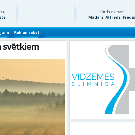
na,
Vārda dienas:
sts
Madars, Alfrēds, Fredi
ājumi
Reklāmraksti
a svētkiem