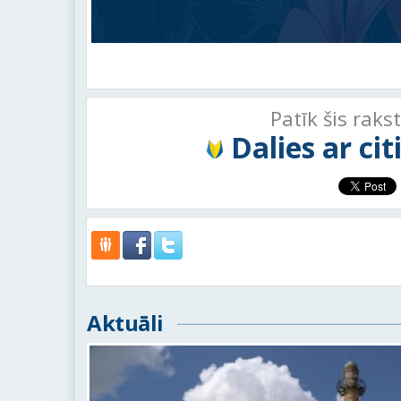
Patīk šis raks
Dalies ar ci
Aktuāli