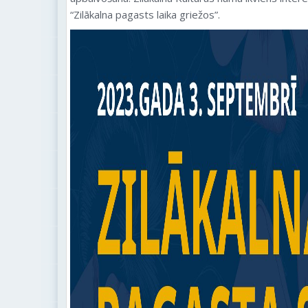
“Zilākalna pagasts laika griežos”.