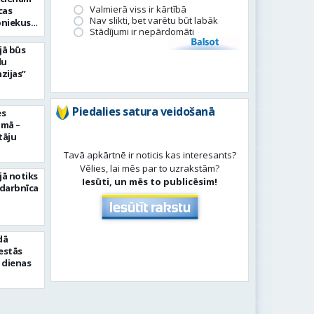
Valmierā viss ir kārtībā
cas
Nav slikti, bet varētu būt labāk
bniekus
Stādījumi ir nepārdomāti
Balsot
jā būs
du
zijas”
Piedalies satura veidošanā
es
umā –
tāju
Tavā apkārtnē ir noticis kas interesants?
Vēlies, lai mēs par to uzrakstām?
jā notiks
Iesūti, un mēs to publicēsim!
 darbnīca
dā
sestās
 dienas