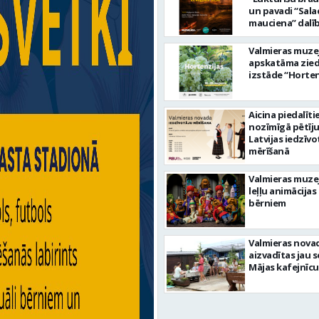
un pavadi “Sala
mauciena” dalī
ceļā uz jūru!
Valmieras muze
apskatāma zie
izstāde “Horten
Aicina piedalīti
nozīmīgā pētīj
Latvijas iedzīvo
mērīšanā
Valmieras muze
leļļu animācijas
bērniem
Valmieras nova
aizvadītas jau 
Mājas kafejnīcu