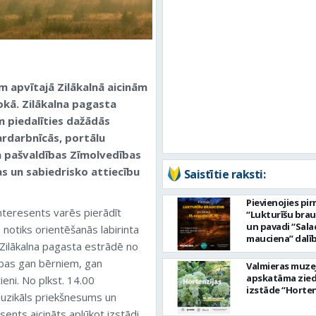
m apvītajā Zilākalnā aicinām
okā. Zilākalna pagasta
m piedalīties dažādās
ardarbnīcās, portālu
a pašvaldības Zīmolvedības
s un sabiedrisko attiecību
Saistītie raksti:
Pievienojies pi
interesents varēs pierādīt
“Lukturīšu bra
un pavadi “Sala
 notiks orientēšanās labirinta
mauciena” dalī
 Zilākalna pagasta estrādē no
ceļā uz jūru!
ības gan bērniem, gan
Valmieras muze
apskatāma zie
eni. No plkst. 14.00
izstāde “Horten
muzikāls priekšnesums un
sents aicināts aplūkot izstādi