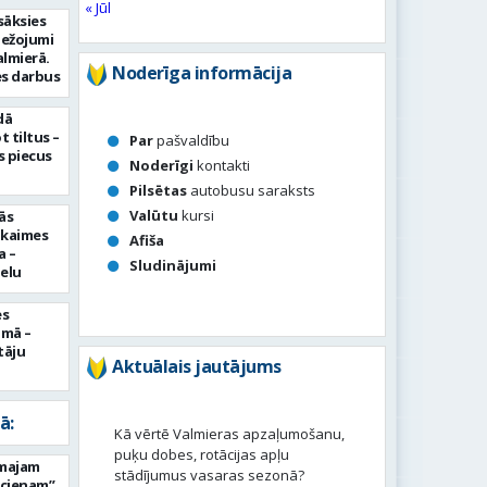
« Jūl
sāksies
bežojumi
almierā.
Noderīga informācija
s darbus
dā
 tiltus –
Par
pašvaldību
 piecus
Noderīgi
kontakti
Pilsētas
autobusu saraksts
Valūtu
kursi
ās
pkaimes
Afiša
a –
Sludinājumi
ielu
es
umā –
tāju
Aktuālais jautājums
ā:
Kā vērtē Valmieras apzaļumošanu,
puķu dobes, rotācijas apļu
rmajam
stādījumus vasaras sezonā?
ucienam”