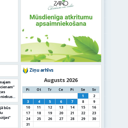
Ziņu arhīvs
Augusts 2026
rmajam
ucienam”
Pi
Ot
Tr
Ce
Pi
Se
Sv
cas
1
2
bniekus
3
4
5
6
7
8
9
10
11
12
13
14
15
16
jā būs
du
17
18
19
20
21
22
23
zijas”
24
25
26
27
28
29
30
31