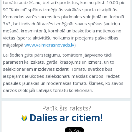
tomātu audzēšanu, bet arī sportistus, kuri no plkst. 10.00 pie
SC “Kaimiņi” spēkus izmēģinās vairākās sporta disciplīnās.
Komandas varēs sacensties pludmales volejbolā un florbolā
3×3, bet individuāli varēs izmēģināt savus spēkus šautriņu
mešanā, krosmintonā, kornholā un basketbola metienos no
vietas (sporta aktivitāšu nolikums ir pieejams pašvaldības
mājaslapā
www.valmierasnovads.lv
).
Lai šodien gūtu pārsteigumu, tomātiem jāapvieno tādi
parametri kā izskats, garša, krāsojums un izmērs, un to
selekcionāriem ir izdevies izdarīt. Tomātu svētkos būs
iespējams ielūkoties selekcionāru mākslas darbos, redzēt
pasaules jaunākās un modernākās tomātu šķirnes, ko savos
dārzos izlolojuši Latvijas tomātu kolekcionāri.
Patīk šis raksts?
Dalies ar citiem!