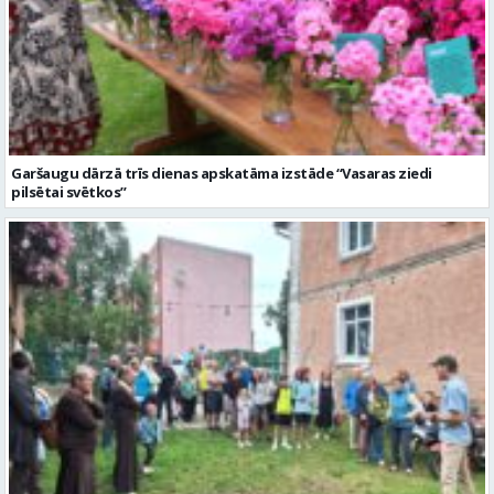
Garšaugu dārzā trīs dienas apskatāma izstāde “Vasaras ziedi
pilsētai svētkos”
Valmieras dzimšanas diena sākas ar Krāču kakta svētkiem