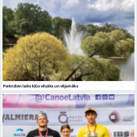
Piektdien laiks kļūs vēsāks un vējaināks