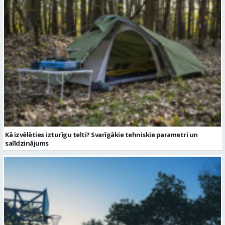
Kā izvēlēties izturīgu telti? Svarīgākie tehniskie parametri un
salīdzinājums