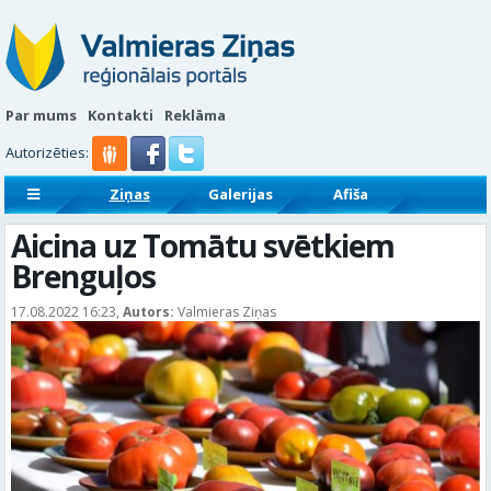
Par mums
Kontakti
Reklāma
Autorizēties:
Ziņas
Galerijas
Afiša
Sludinājumi
Reklāmraksti
Aicina uz Tomātu svētkiem
Brenguļos
17.08.2022 16:23,
Autors:
Valmieras Ziņas