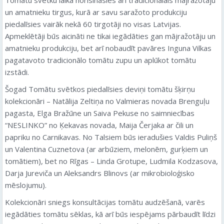
un amatnieku tirgus, kurā ar savu saražoto produkciju
piedalīsies vairāk nekā 60 tirgotāji no visas Latvijas.
Apmeklētāji būs aicināti ne tikai iegādāties gan mājražotāju un
amatnieku produkciju, bet arī nobaudīt pavāres Inguna Vilkas
pagatavoto tradicionālo tomātu zupu un aplūkot tomātu
izstādi.
Šogad Tomātu svētkos piedalīsies deviņi tomātu šķirņu
kolekcionāri – Natālija Zeltiņa no Valmieras novada Brenguļu
pagasta, Elga Bražūne un Saiva Pekuse no saimniecības
“NESLINKO” no Ķekavas novada, Maija Čerjaka ar čili un
papriku no Carnikavas. No Talsiem būs ieradušies Valdis Puliņš
un Valentina Cuznetova (ar arbūziem, melonēm, gurķiem un
tomātiem), bet no Rīgas – Linda Grotupe, Ludmila Kodzasova,
Darja Jureviča un Aleksandrs Blinovs (ar mikrobioloģisko
mēslojumu).
Kolekcionāri sniegs konsultācijas tomātu audzēšanā, varēs
iegādāties tomātu sēklas, kā arī būs iespējams pārbaudīt līdzi