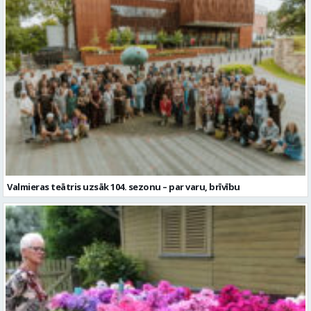
Valmieras teātris uzsāk 104. sezonu – par varu, brīvību