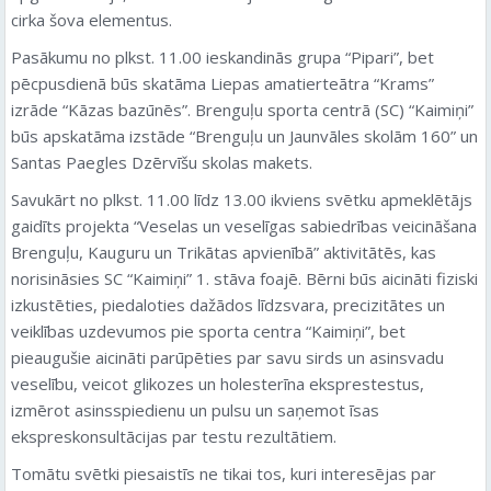
cirka šova elementus.
Pasākumu no plkst. 11.00 ieskandinās grupa “Pipari”, bet
pēcpusdienā būs skatāma Liepas amatierteātra “Krams”
izrāde “Kāzas bazūnēs”. Brenguļu sporta centrā (SC) “Kaimiņi”
būs apskatāma izstāde “Brenguļu un Jaunvāles skolām 160” un
Santas Paegles Dzērvīšu skolas makets.
Savukārt no plkst. 11.00 līdz 13.00 ikviens svētku apmeklētājs
gaidīts projekta “Veselas un veselīgas sabiedrības veicināšana
Brenguļu, Kauguru un Trikātas apvienībā” aktivitātēs, kas
norisināsies SC “Kaimiņi” 1. stāva foajē. Bērni būs aicināti fiziski
izkustēties, piedaloties dažādos līdzsvara, precizitātes un
veiklības uzdevumos pie sporta centra “Kaimiņi”, bet
pieaugušie aicināti parūpēties par savu sirds un asinsvadu
veselību, veicot glikozes un holesterīna eksprestestus,
izmērot asinsspiedienu un pulsu un saņemot īsas
ekspreskonsultācijas par testu rezultātiem.
Tomātu svētki piesaistīs ne tikai tos, kuri interesējas par