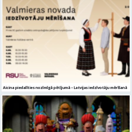
Aicina piedalīties nozīmīgā pētījumā – Latvijas iedzīvotāju mērīšanā