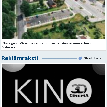
Noslēgusies Semināra ielas pārbūve un stāvlaukuma izbūve
Valmierā
Reklāmraksti
Skatīt visu