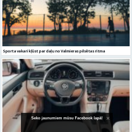
Sporta vakari kļūst par daļu no Valmieras pilsētas ritma
Volkswagen Passat uzturēšana: praktiska pieeja ilgākam
Seko jaunumiem mūsu Facebook lapā!
kalpošanas laikam