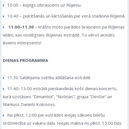
10.00 – kopīgs izbrauciens uz Rūjienu.
10.40 – pulcēšanās un kārtošanās pie vecā stadiona Rūjienā.
11.00–11.30
– krāšņs moto parādes brauciens pa Rūjienas
ielām, kas noslēgsies Rūjienas estrādē. To vērot aicināts
ikviens interesents!
DIENAS PROGRAMMA
11.30 Saldējuma svētku atklāšana estrādē.
11.40–13.00 estrādi pieskandinās košs dienas koncerts,
kurā uzstāsies “Dimantiņi”, “Notiņas”, grupa “Devīze” un
Markuss Daniels Kolosovs.
No plkst. 12.00 pie estrādes ieejas sāksies biļešu
tirdzniecība uz vakara daļu. Ieejas maksa no plkst. 15.00 būs