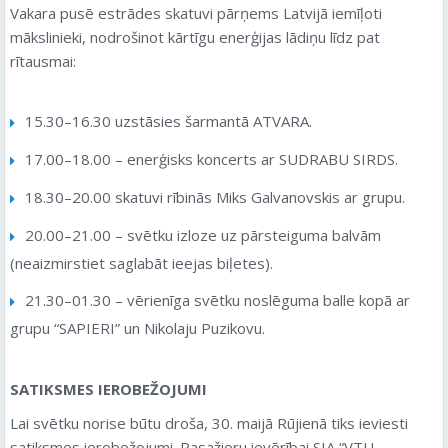
Vakara pusē estrādes skatuvi pārņems Latvijā iemīļoti
mākslinieki, nodrošinot kārtīgu enerģijas lādiņu līdz pat
rītausmai:
15.30–16.30 uzstāsies šarmantā ATVARA.
17.00–18.00 – enerģisks koncerts ar SUDRABU SIRDS.
18.30–20.00 skatuvi rībinās Miks Galvanovskis ar grupu.
20.00–21.00 – svētku izloze uz pārsteiguma balvām
(neaizmirstiet saglabāt ieejas biļetes).
21.30–01.30 – vērienīga svētku noslēguma balle kopā ar
grupu “SAPIERI” un Nikolaju Puzikovu.
SATIKSMES IEROBEŽOJUMI
Lai svētku norise būtu droša, 30. maijā Rūjienā tiks ieviesti
satiksmes ierobežojumi. Pasažieru ievērībai SIA “VTU