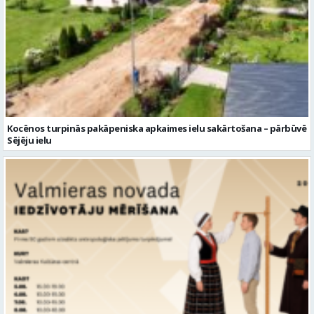
Kocēnos turpinās pakāpeniska apkaimes ielu sakārtošana – pārbūvē
Sējēju ielu