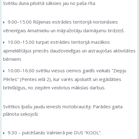
Svētku duna pilsētā sāksies jau no paša rīta:
9.00–15.00 Rūjienas estrādes teritorijā norisināsies
vērienīgais Amatnieku un mājražotāju darinājumu tirdziņš.
10.00–15.00 turpat estrādes teritorijā mazākos
apmeklētājus priecēs daudzveidīgas un aizraujošas aktivitātes
bērniem.
10.00–16.00 svētku viesus ciemos gaidīs veikals “Ziepju
Pērles” (Pentes ielā 2), kur varēs apskatīt un iegādāties
brīnišķīgus, no ziepēm veidotus mākslas darbus.
Svētkos īpašu jaudu ienesīs motobraucēji. Parādes gaita
plānota sekojoši:
9.30 – pulcēšanās Valmierā pie DUS “KOOL”.