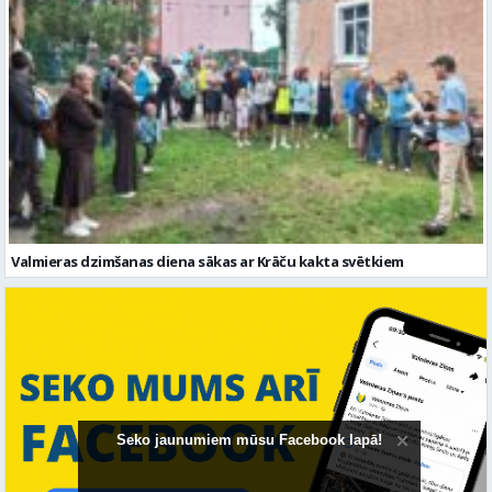
Valmieras dzimšanas diena sākas ar Krāču kakta svētkiem
Seko jaunumiem mūsu Facebook lapā!