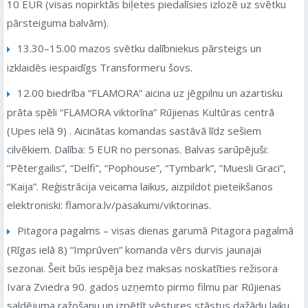
10 EUR (visas nopirktās biļetes piedalīsies izlozē uz svētku
pārsteiguma balvām).
13.30–15.00 mazos svētku dalībniekus pārsteigs un
izklaidēs iespaidīgs Transformeru šovs.
12.00 biedrība “FLAMORA” aicina uz jēgpilnu un azartisku
prāta spēli “FLAMORA viktorīna” Rūjienas Kultūras centrā
(Upes ielā 9) . Aicinātas komandas sastāvā līdz sešiem
cilvēkiem. Dalība: 5 EUR no personas. Balvas sarūpējuši:
“Pētergailis”, “Delfi”, “Pophouse”, “Tymbark”, “Muesli Graci”,
“Kaija”. Reģistrācija veicama laikus, aizpildot pieteikšanos
elektroniski: flamora.lv/pasakumi/viktorinas.
Pitagora pagalms – visas dienas garumā Pitagora pagalmā
(Rīgas ielā 8) “Imprūven” komanda vērs durvis jaunajai
sezonai. Šeit būs iespēja bez maksas noskatīties režisora
Ivara Zviedra 90. gados uzņemto pirmo filmu par Rūjienas
saldējuma ražošanu un izpētīt vēstures stāstus dažādu laiku