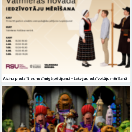
Aicina piedalīties nozīmīgā pētījumā – Latvijas iedzīvotāju mērīšanā