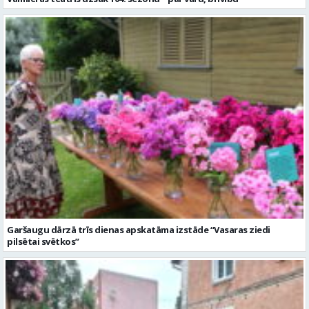
Garšaugu dārzā trīs dienas apskatāma izstāde “Vasaras ziedi
pilsētai svētkos”