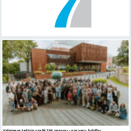
Valmieras teātris uzsāk 104. sezonu – par varu, brīvību