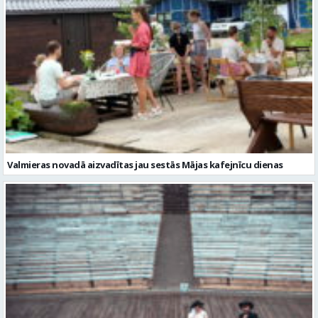
Valmieras novadā aizvadītas jau sestās Mājas kafejnīcu dienas