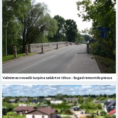
Valmieras novadā turpina sakārtot tiltus – šogad remontēs piecus