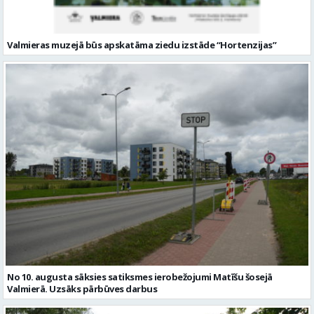
Valmieras muzejā būs apskatāma ziedu izstāde “Hortenzijas”
No 10. augusta sāksies satiksmes ierobežojumi Matīšu šosejā
Valmierā. Uzsāks pārbūves darbus