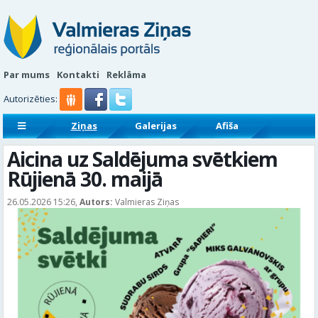
Par mums
Kontakti
Reklāma
Autorizēties:
Ziņas
Galerijas
Afiša
Sludinājumi
Reklāmraksti
Aicina uz Saldējuma svētkiem
Rūjienā 30. maijā
26.05.2026 15:26,
Autors:
Valmieras Ziņas