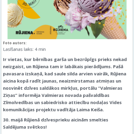
Foto autors:
Lasīšanas laiks:
4
min
Ir vietas, kur bērnības garša un bezrūpīgs prieks nekad
neizgaist, un Rūjiena tam ir labākais pierādījums. Pašā
pavasara izskaņā, kad saule silda arvien vairāk, Rūjiena
aicina kopā radīt jaunas, neaizmirstamas atmiņas un
nosvinēt dzīves saldākos mirkļus, portālu “Valmieras
Ziņas” informēja Valmieras novada pašvaldības
Zīmolvedības un sabiedrisko attiecību nodaļas Vides
komunikācijas projektu vadītāja Laima Keiša.
30. maijā Rūjienā dzīvesprieku aicinām smelties
Saldējuma svētkos!