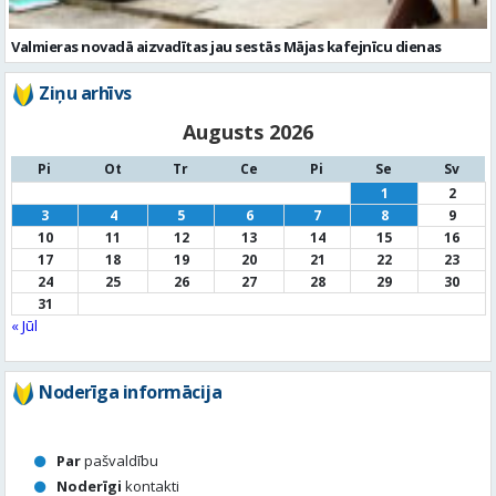
Valmieras novadā aizvadītas jau sestās Mājas kafejnīcu dienas
Ziņu arhīvs
Augusts 2026
Pi
Ot
Tr
Ce
Pi
Se
Sv
1
2
3
4
5
6
7
8
9
10
11
12
13
14
15
16
17
18
19
20
21
22
23
24
25
26
27
28
29
30
31
« Jūl
Noderīga informācija
Par
pašvaldību
Noderīgi
kontakti