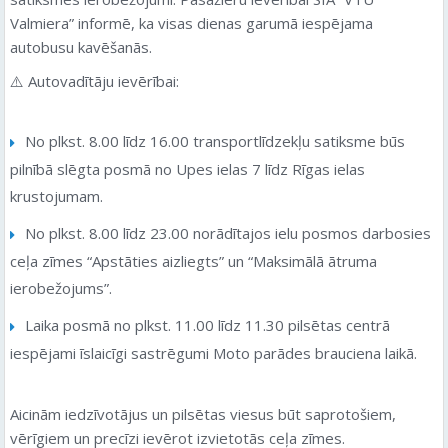
Valmiera” informē, ka visas dienas garumā iespējama
autobusu kavēšanās.
⚠️ Autovadītāju ievērībai:
No plkst. 8.00 līdz 16.00 transportlīdzekļu satiksme būs
pilnībā slēgta posmā no Upes ielas 7 līdz Rīgas ielas
krustojumam.
No plkst. 8.00 līdz 23.00 norādītajos ielu posmos darbosies
ceļa zīmes “Apstāties aizliegts” un “Maksimālā ātruma
ierobežojums”.
Laika posmā no plkst. 11.00 līdz 11.30 pilsētas centrā
iespējami īslaicīgi sastrēgumi Moto parādes brauciena laikā.
Aicinām iedzīvotājus un pilsētas viesus būt saprotošiem,
vērīgiem un precīzi ievērot izvietotās ceļa zīmes.