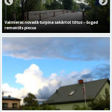
No pagaidu teātra līdz laikmetīgās kultūras centram
– kā attīstīsies “Kurtuve”