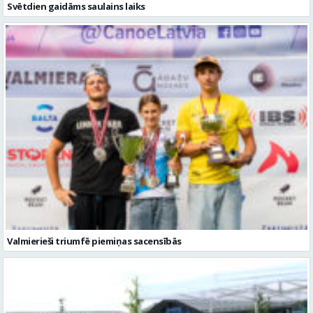
Svētdien gaidāms saulains laiks
Valmierieši triumfē piemiņas sacensībās