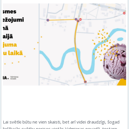
Lai svētki būtu ne vien skaisti, bet arī videi draudzīgi, šogad
lielākajās svētku norises vietās Valmieras novadā, tostarp