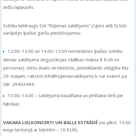
avīžu lappusēs.
Svētku lieldraugs SIA “Rūjienas saldējums” (Upes ielā 5) būs
sarūpējis īpašus garšu piedzīvojumus:
12.00–13.00 un 14.00–15.00 norisināsies īpašas svētku
dienas saldējuma degustācijas (dalības maksa 8 EUR no
personas). Vietu skaits ierobežots, pieteikšanās obligāta līdz
29. maijam, rakstot info@rujienassaldejums.lv vai zvanot pa
tālr. 29403494.
13.00–14.00 – saldējuma baudīšana un pirkšana tieši pie
fabrikas.
VAKARA LIELKONCERTI UN BALLE ESTRĀDĒ
(no plkst. 15.00
ieeja teritorijā ar biļetēm – 10 EUR)