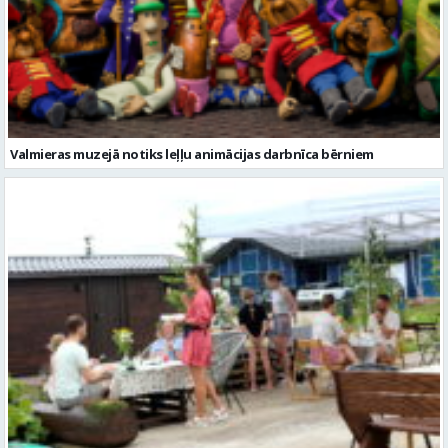
Valmieras muzejā notiks leļļu animācijas darbnīca bērniem