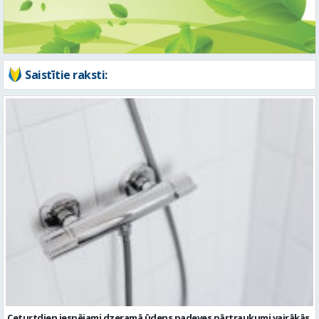
Saistītie raksti:
Ceturtdien iespējami dzeramā ūdens padeves pārtraukumi vairākās