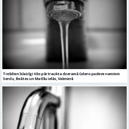
Trešdien īslaicīgi tiks pārtraukta dzeramā ūdens padeve namiem
Senču, Beātes un Matīšu ielās, Valmierā