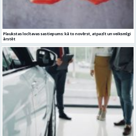
Plaukstas locītavas sastiepums: kā to novērst, atpazīt un veiksmīgi
ārstēt