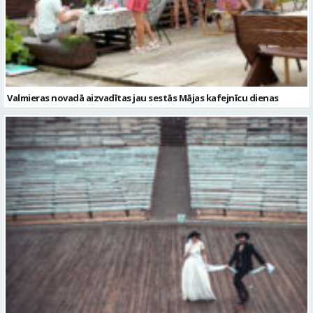
Valmieras novadā aizvadītas jau sestās Mājas kafejnīcu dienas