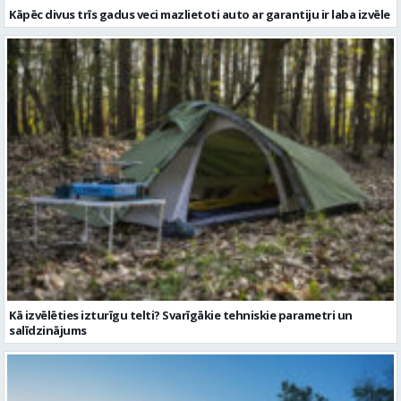
Kāpēc divus trīs gadus veci mazlietoti auto ar garantiju ir laba izvēle
Kā izvēlēties izturīgu telti? Svarīgākie tehniskie parametri un
salīdzinājums