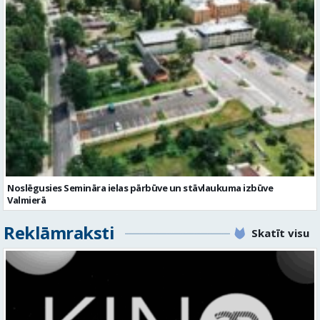
Noslēgusies Semināra ielas pārbūve un stāvlaukuma izbūve
Valmierā
Reklāmraksti
Skatīt visu