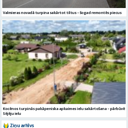
Valmieras novadā turpina sakārtot tiltus – šogad remontēs piecus
Kocēnos turpinās pakāpeniska apkaimes ielu sakārtošana – pārbūvē
Sējēju ielu
Ziņu arhīvs