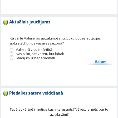
Aktuālais jautājums
Kā vērtē Valmieras apzaļumošanu, puķu dobes, rotācijas
apļu stādījumus vasaras sezonā?
Valmierā viss ir kārtībā
Nav slikti, bet varētu būt labāk
Stādījumi ir nepārdomāti
Balsot
Piedalies satura veidošanā
Tavā apkārtnē ir noticis kas interesants? Vēlies, lai mēs par to
uzrakstām?