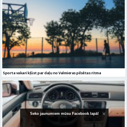
Sporta vakari kļūst par daļu no Valmieras pilsētas ritma
Seko jaunumiem mūsu Facebook lapā!