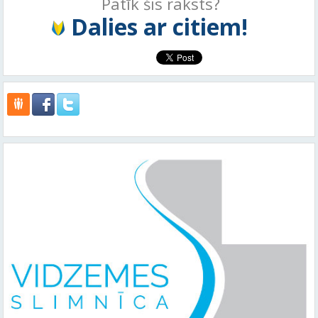
Patīk šis raksts?
Dalies ar citiem!