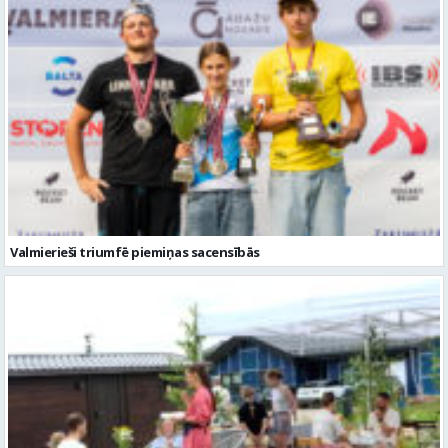
Valmierieši triumfē piemiņas sacensībās