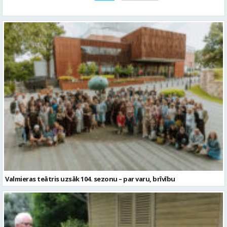
Valmieras teātris uzsāk 104. sezonu – par varu, brīvību