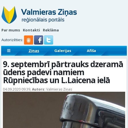
Par mums
Kontakti
Reklāma
Autorizēties:
Ziņas
Galerijas
Afiša
Sludinājumi
Reklāmraksti
9. septembrī pārtrauks dzeramā
ūdens padevi namiem
Rūpniecības un L.Laicena ielā
04.09.2020 09:39,
Autors:
Valmieras Ziņas