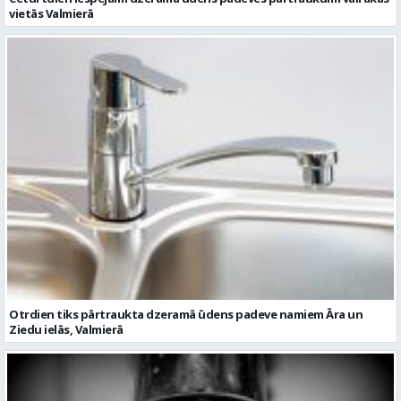
vietās Valmierā
Otrdien tiks pārtraukta dzeramā ūdens padeve namiem Āra un
Ziedu ielās, Valmierā