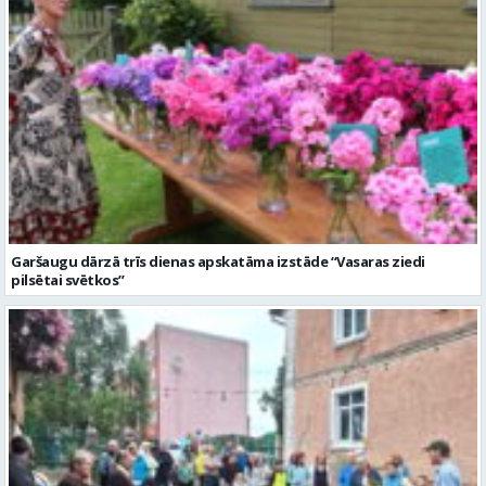
Garšaugu dārzā trīs dienas apskatāma izstāde “Vasaras ziedi
pilsētai svētkos”