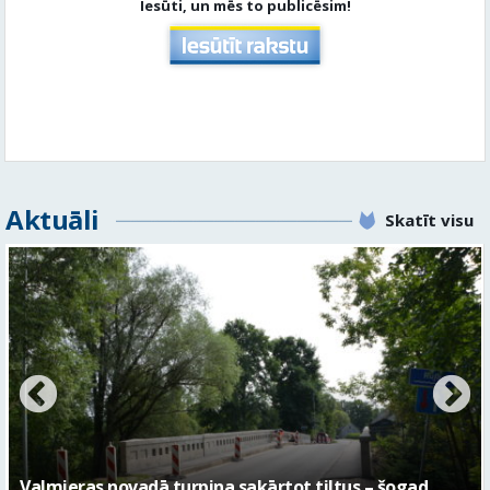
Iesūti, un mēs to publicēsim!
Aktuāli
Skatīt visu
No pagaidu teātra līdz laikmetīgās kultūras centram