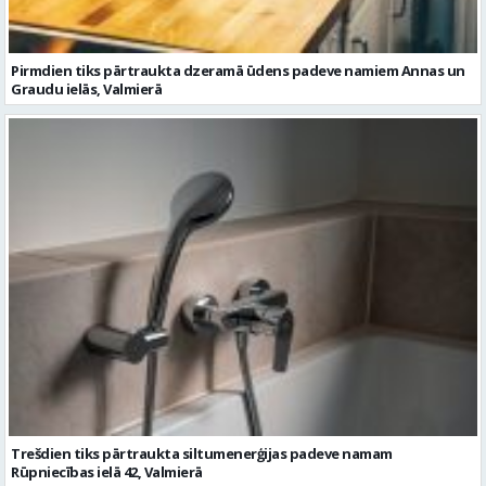
Pirmdien tiks pārtraukta dzeramā ūdens padeve namiem Annas un
Graudu ielās, Valmierā
Trešdien tiks pārtraukta siltumenerģijas padeve namam
Rūpniecības ielā 42, Valmierā