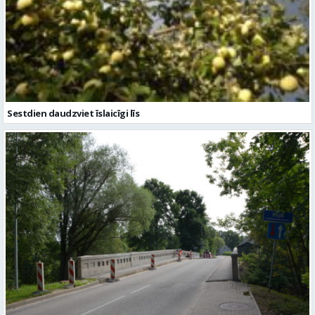
Sestdien daudzviet īslaicīgi līs