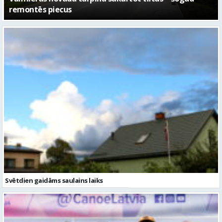
– kā attīstīsies “Kurtuve”
Svētdien gaidāms saulains laiks