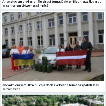
Ar smaidu un profesionālu sirdsiltumu: Dakteri Klauni uzsāk darbu
ar senioriem Vidzemes slimnīcā
No Valmieras uz Ukrainu ceļā dodas vēl viena humānās palīdzības
automašīna