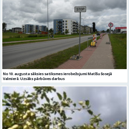
No 10. augusta sāksies satiksmes ierobežojumi Matīšu šosejā
Valmierā. Uzsāks pārbūves darbus