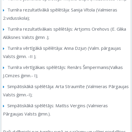
Turnīra rezultatīvākā spēlētāja: Sanija Vītola (Valmieras
2.vidusskola);
Turnīra rezultatīvākais spēlētājs: Artjoms Orehovs (E. Glika
Alūksnes Valsts ģimn .);
Turnīra vērtīgākā spēlētāja: Anna Dzjuņ (Valm. pārgaujas
Valsts ģimn. -II );
Turnīra vērtīgākais spēlētājs: Renārs Šimpermanis(Valkas
J.Cimzes ģimn.- I);
Simpātiskākā spēlētāja: Arta Straumīte (Valmieras Pārgaujas
Valsts ģimn.-I);
Simpātiskākā spēlētājs: Matīss Vergins (Valmieras
Pārgaujas Valsts ģimn.).
Paši dalībnieki par turnīru runā ar sajūsmu un vēlmi piedalīties