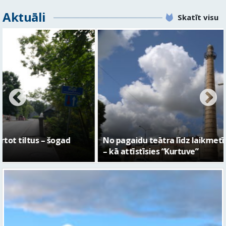
Aktuāli
Skatīt visu
No pagaidu teātra līdz laikmetīgās kultūras centram
– kā attīstīsies “Kurtuve”