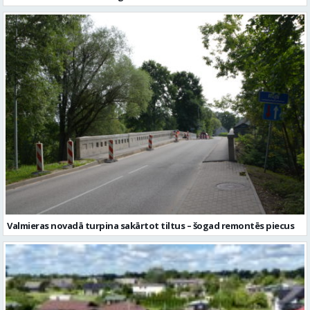
Valmieras novadā turpina sakārtot tiltus – šogad remontēs piecus