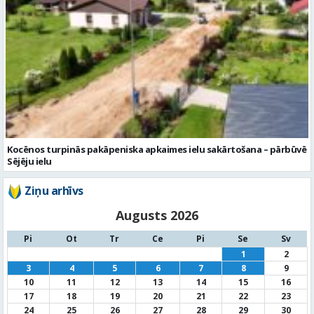
Kocēnos turpinās pakāpeniska apkaimes ielu sakārtošana – pārbūvē
Sējēju ielu
Ziņu arhīvs
Augusts 2026
Pi
Ot
Tr
Ce
Pi
Se
Sv
1
2
3
4
5
6
7
8
9
10
11
12
13
14
15
16
17
18
19
20
21
22
23
24
25
26
27
28
29
30