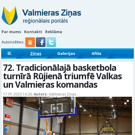
Par mums
Kontakti
Reklāma
Autorizēties:
Ziņas
Galerijas
Afiša
Sludinājumi
Reklāmraksti
72. Tradicionālajā basketbola
turnīrā Rūjienā triumfē Valkas
un Valmieras komandas
17.01.2023 16:26,
Autors:
Valmieras Ziņas