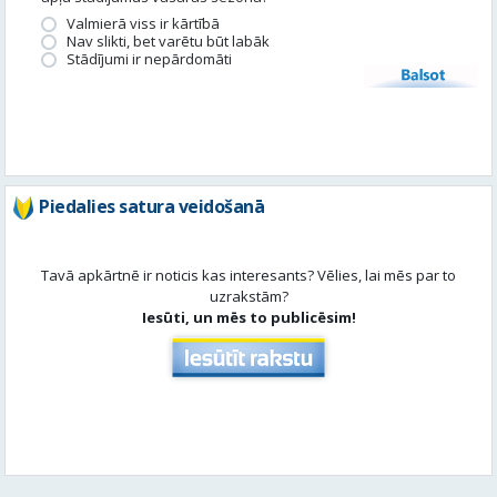
Valmierā viss ir kārtībā
Nav slikti, bet varētu būt labāk
Stādījumi ir nepārdomāti
Balsot
Piedalies satura veidošanā
Tavā apkārtnē ir noticis kas interesants? Vēlies, lai mēs par to
uzrakstām?
Iesūti, un mēs to publicēsim!