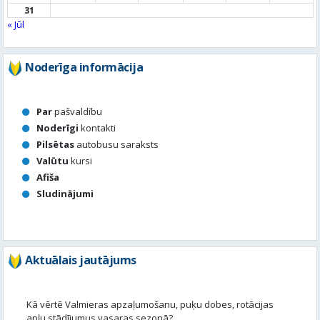
31
« Jūl
Noderīga informācija
Par
pašvaldību
Noderīgi
kontakti
Pilsētas
autobusu saraksts
Valūtu
kursi
Afiša
Sludinājumi
Aktuālais jautājums
Kā vērtē Valmieras apzaļumošanu, puķu dobes, rotācijas
apļu stādījumus vasaras sezonā?