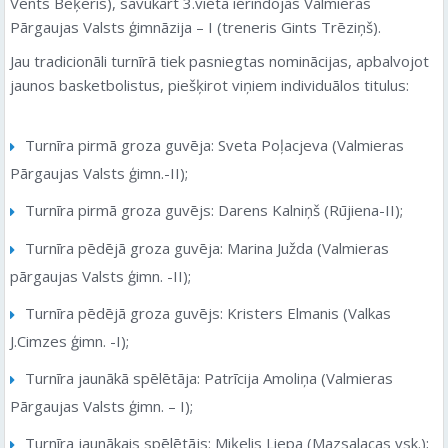
Vents Beķeris), savukārt 3.vietā ierindojās Valmieras
Pārgaujas Valsts ģimnāzija – I (treneris Gints Trēziņš).
Jau tradicionāli turnīrā tiek pasniegtas nominācijas, apbalvojot
jaunos basketbolistus, piešķirot viņiem individuālos titulus:
Turnīra pirmā groza guvēja: Sveta Poļacjeva (Valmieras
Pārgaujas Valsts ģimn.-II);
Turnīra pirmā groza guvējs: Darens Kalniņš (Rūjiena-II);
Turnīra pēdējā groza guvēja: Marina Južda (Valmieras
pārgaujas Valsts ģimn. -II);
Turnīra pēdējā groza guvējs: Kristers Elmanis (Valkas
J.Cimzes ģimn. -I);
Turnīra jaunākā spēlētāja: Patrīcija Amoliņa (Valmieras
Pārgaujas Valsts ģimn. – I);
Turnīra jaunākais spēlētājs: Miķelis Liepa (Mazsalacas vsk.);