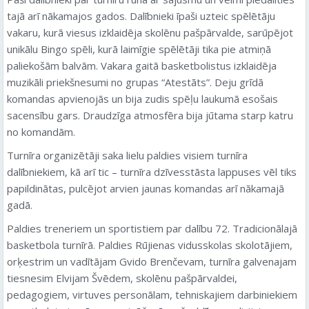
tajā arī nākamajos gados. Dalībnieki īpaši uzteic spēlētāju
vakaru, kurā viesus izklaidēja skolēnu pašpārvalde, sarūpējot
unikālu Bingo spēli, kurā laimīgie spēlētāji tika pie atmiņā
paliekošām balvām. Vakara gaitā basketbolistus izklaidēja
muzikāli priekšnesumi no grupas “Atestāts”. Deju grīdā
komandas apvienojās un bija zudis spēļu laukumā esošais
sacensību gars. Draudzīga atmosfēra bija jūtama starp katru
no komandām.
Turnīra organizētāji saka lielu paldies visiem turnīra
dalībniekiem, kā arī tic – turnīra dzīvesstāsta lappuses vēl tiks
papildinātas, pulcējot arvien jaunas komandas arī nākamajā
gadā.
Paldies treneriem un sportistiem par dalību 72. Tradicionālajā
basketbola turnīrā. Paldies Rūjienas vidusskolas skolotājiem,
orķestrim un vadītājam Gvido Brenčevam, turnīra galvenajam
tiesnesim Elvijam Švēdem, skolēnu pašpārvaldei,
pedagogiem, virtuves personālam, tehniskajiem darbiniekiem