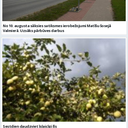
No 10. augusta sāksies satiksmes ierobežojumi Matīšu šosejā
Valmierā. Uzsāks pārbūves darbus
Sestdien daudzviet īslaicīgi līs