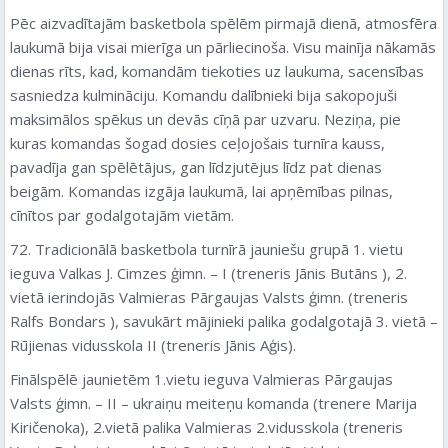
Pēc aizvadītajām basketbola spēlēm pirmajā dienā, atmosfēra
laukumā bija visai mierīga un pārliecinoša. Visu mainīja nākamās
dienas rīts, kad, komandām tiekoties uz laukuma, sacensības
sasniedza kulmināciju. Komandu dalībnieki bija sakopojuši
maksimālos spēkus un devās cīņā par uzvaru. Neziņa, pie
kuras komandas šogad dosies ceļojošais turnīra kauss,
pavadīja gan spēlētājus, gan līdzjutējus līdz pat dienas
beigām. Komandas izgāja laukumā, lai apņēmības pilnas,
cīnītos par godalgotajām vietām.
72. Tradicionālā basketbola turnīrā jauniešu grupā 1. vietu
ieguva Valkas J. Cimzes ģimn. – I (treneris Jānis Butāns ), 2.
vietā ierindojās Valmieras Pārgaujas Valsts ģimn. (treneris
Ralfs Bondars ), savukārt mājinieki palika godalgotajā 3. vietā –
Rūjienas vidusskola II (treneris Jānis Aģis).
Finālspēlē jaunietēm 1.vietu ieguva Valmieras Pārgaujas
Valsts ģimn. – II – ukraiņu meiteņu komanda (trenere Marija
Kiričenoka), 2.vietā palika Valmieras 2.vidusskola (treneris