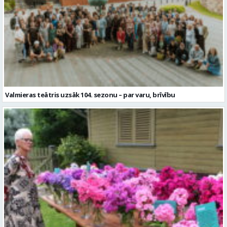
Valmieras teātris uzsāk 104. sezonu – par varu, brīvību