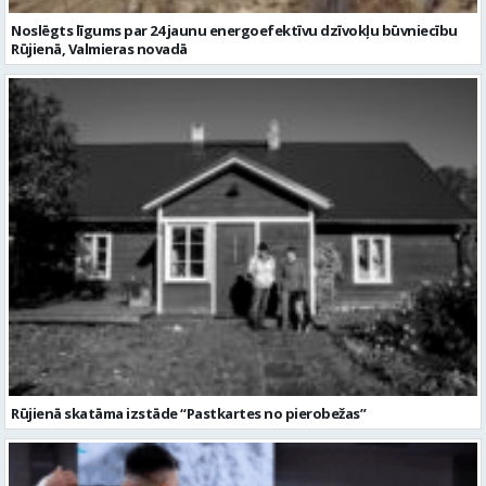
Noslēgts līgums par 24 jaunu energoefektīvu dzīvokļu būvniecību
Rūjienā, Valmieras novadā
Rūjienā skatāma izstāde “Pastkartes no pierobežas”