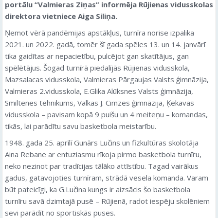
portālu “Valmieras Ziņas” informēja Rūjienas vidusskolas
direktora vietniece Aiga Siliņa.
Ņemot vērā pandēmijas apstākļus, turnīra norise izpalika
2021. un 2022. gadā, tomēr šī gada spēles 13. un 14. janvārī
tika gaidītas ar nepacietību, pulcējot gan skatītājus, gan
spēlētājus. Šogad turnīrā piedalījās Rūjienas vidusskola,
Mazsalacas vidusskola, Valmieras Pārgaujas Valsts ģimnāzija,
Valmieras 2.vidusskola, E.Glika Alūksnes Valsts ģimnāzija,
Smiltenes tehnikums, Valkas J. Cimzes ģimnāzija, Ķekavas
vidusskola – pavisam kopā 9 puišu un 4 meiteņu – komandas,
tikās, lai parādītu savu basketbola meistarību.
1948. gada 25. aprīlī Gunārs Lučins un fizkultūras skolotāja
Aina Rebane ar entuziasmu rīkoja pirmo basketbola turnīru,
neko nezinot par tradīcijas tālāko attīstību. Tagad vairākus
gadus, gatavojoties turnīram, strādā vesela komanda. Varam
būt pateicīgi, ka G.Lučina kungs ir aizsācis šo basketbola
turnīru savā dzimtajā pusē – Rūjienā, radot iespēju skolēniem
sevi parādīt no sportiskās puses.