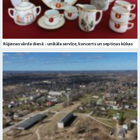
Rūjienas vārda dienā – unikāla servīze, koncerts un septiņas kūkas