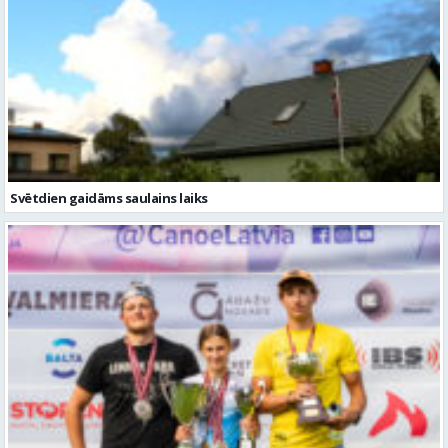
Svētdien gaidāms saulains laiks