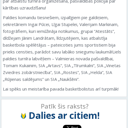
par atbalstu turnīra organizēšanā, pašvaldības policijai par
kārtības uzraudzīšanu!
Paldies komandu tiesnešiem, izpalīgiem pie galdiņiem,
sekretāriem Ingai Pūcei, Līgai Stupelei, Valerijam Markinam,
fotogrāfiem, kuri iemūžināja notikumus, grupai “Atestāts”,
dīdžejam Jānim Landrātam, līdzjutējiem, kas atbalstīja
basketbola spēlētājus – pateicoties jums sportistiem bija
prieks censties, parādot savu labāko sniegumu laukumā!Liels
paldies turnīra labvēļiem – Valmieras novada pašvaldībai,
Tomam Kukainim, SIA „Artavs”, SIA „Tīrumkalni”, SIA „Vinetas
Zviedres zobārstniecība”, SIA „Rostes”, SIA „Helda”, SIA
„Rūjienas saldējums” un SIA „Naukšēni”.
Lai spēks un meistarība pavada basketbolistus arī turpmāk!
Patīk šis raksts?
Dalies ar citiem!