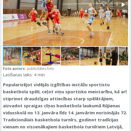
Foto autors:
publicitātes foto
Lasīšanas laiks:
4
min
Popularizējot vidējās izglītības iestāžu sportistu
basketbola spēli, ceļot viņu sportisko meistarību, kā arī
stiprinot draudzīgas attiecības starp spēlētājiem,
aizvadot spraigas cīņas basketbola laukumā Rūjienas
vidusskolā no 13. janvāra līdz 14. janvārim norisinājās 72.
Tradicionālais basketbola turnīrs, godinot tradīcijas
vienam no vissenākajiem basketbola turnīriem Latvijā,