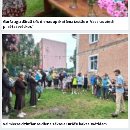
Garšaugu dārzā trīs dienas apskatāma izstāde “Vasaras ziedi
pilsētai svētkos”
Valmieras dzimšanas diena sākas ar Krāču kakta svētkiem