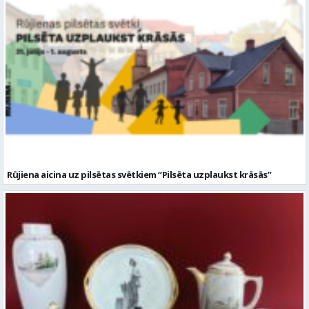
Rūjiena aicina uz pilsētas svētkiem “Pilsēta uzplaukst krāsās”