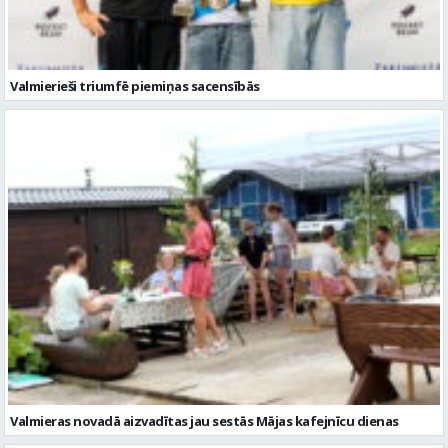
Valmierieši triumfē piemiņas sacensībās
Valmieras novadā aizvadītas jau sestās Mājas kafejnīcu dienas