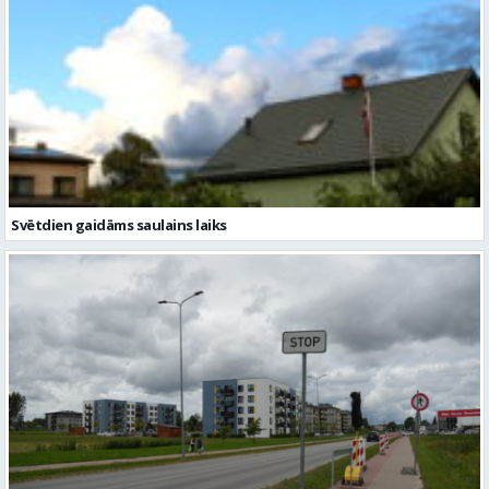
Svētdien gaidāms saulains laiks