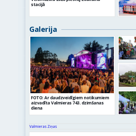
stacijā
Galerija
FOTO: Ar daudzveidīgiem notikumiem
aizvadīta Valmieras 743. dzimšanas
diena
Valmieras Ziņas