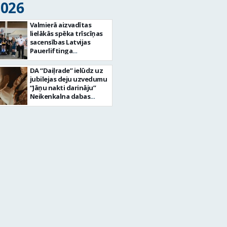
2026
Valmierā aizvadītas
lielākās spēka trīscīņas
sacensības Latvijas
Pauerliftinga
federācijas vēsturē
DA “Daiļrade” ielūdz uz
jubilejas deju uzvedumu
“Jāņu nakti darināju”
Neikenkalna dabas
koncertzālē