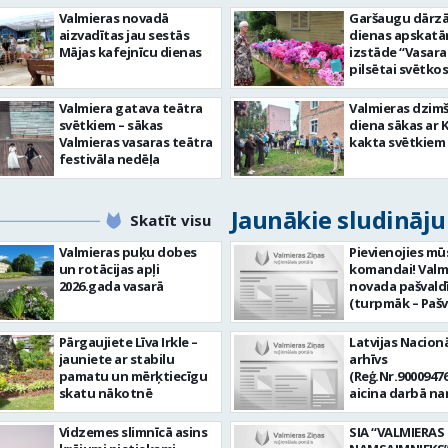
Valmieras novadā
Garšaugu dārzā 
aizvadītas jau sestās
dienas apskat
Mājas kafejnīcu dienas
izstāde “Vasara
pilsētai svētkos
Valmiera gatava teātra
Valmieras dzim
svētkiem – sākas
diena sākas ar 
Valmieras vasaras teātra
kakta svētkiem
festivāla nedēļa
Jaunākie sludināj
Skatīt visu
Valmieras puķu dobes
Pievienojies mū
un rotācijas apļi
komandai! Valm
2026.gada vasarā
novada pašvald
(turpmāk – Pašv
aicina darbā
Informācijas te
Pārgaujiete Līva Irkle –
Latvijas Nacionā
centra (ITC) inf
jauniete ar stabilu
arhīvs
tehnoloģiju
pamatu un mērķtiecīgu
(Reģ.Nr.90009476
administratoru/
skatu nākotnē
aicina darbā n
nenoteiktu laik
pārzini (uz nen
vieta: Rūjienas 
laiku) Valmieras
Vidzemes slimnīcā asins
SIA “VALMIERAS
Naukšēnu apvi
valsts arhīvā Mēs