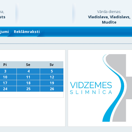
na,
Vārda dienas:
sts
Vladislava, Vladislavs,
Mudīte
ājumi
Reklāmraksti
Pi
Se
Sv
3
4
5
10
11
12
17
18
19
24
25
26