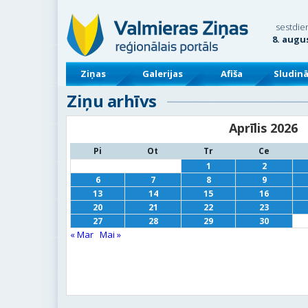
sestdie
8. augu
Ziņas
Galerijas
Afiša
Sludin
Ziņu arhīvs
Aprīlis 2026
Pi
Ot
Tr
Ce
1
2
6
7
8
9
13
14
15
16
20
21
22
23
27
28
29
30
« Mar
Mai »