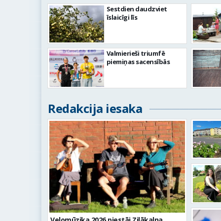
Sestdien daudzviet
īslaicīgi līs
Valmierieši triumfē
piemiņas sacensībās
Redakcija iesaka
Velomūzika 2026 piestāj Zilākalna