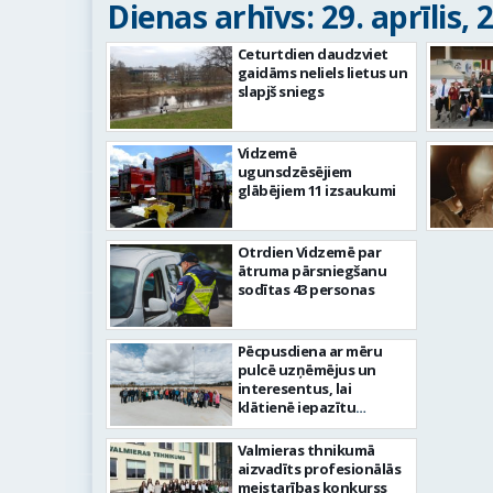
Dienas arhīvs: 29. aprīlis, 
Ceturtdien daudzviet
gaidāms neliels lietus un
slapjš sniegs
Vidzemē
ugunsdzēsējiem
glābējiem 11 izsaukumi
Otrdien Vidzemē par
ātruma pārsniegšanu
sodītas 43 personas
Pēcpusdiena ar mēru
pulcē uzņēmējus un
interesentus, lai
klātienē iepazītu
Valmieras novada
attīstību
Valmieras thnikumā
aizvadīts profesionālās
meistarības konkurss