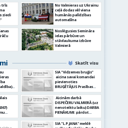
slimnīcā
trīs
No Valmieras uz Ukrainu
āma
ceļā dodas vēl viena
s ziedi
humānās palīdzības
”
automašīna
šanas
Noslēgusies Semināra
Krāču
ielas pārbūve un
stāvlaukuma izbūve
Valmierā
umi
Skatīt visu
su
SIA "Vidzemes bruģis"
ieras
aicina savai komandai
ība
pievienoties
aldība)
BRUĢĒTĀJUS Prasības
pretendentiem: Vēlme
hnoloģiju
strādāt - augsta
lais
Aicinām darbā
ormācijas
atbildības sajūta pret
DISPEČERU VALMIERĀ (uz
darbu, precizitāte;
367)
nenoteiktu laiku) DARBA
-i (uz
Pieredze bruģēšanā vai
amu
PIENĀKUMI: pārdot
u). Darba
ceļu būvniecībā. Darba
oteiktu
braukšanas
un
pienākumi: Bruģakmens
 zonālajā
dokumentus organizēt
SIA "L.P.JANA" meklē
enību
ieklāšana; Ceļu, ielas
un koordinēt autobusu