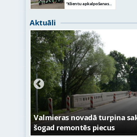
“Klientu apkalpošanas
speciālists 2026”
Aktuāli
ežojumi
s
Valmieras novadā turpina sakā
šogad remontēs piecus