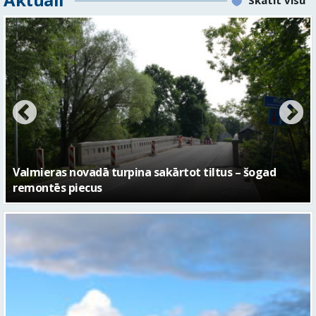
Skatīt visu
No pagaidu teātra līdz laikmetīgās kultūras centram
– kā attīstīsies “Kurtuve”