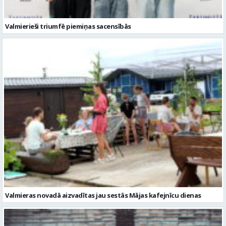
Valmierieši triumfē piemiņas sacensībās
Valmieras novadā aizvadītas jau sestās Mājas kafejnīcu dienas