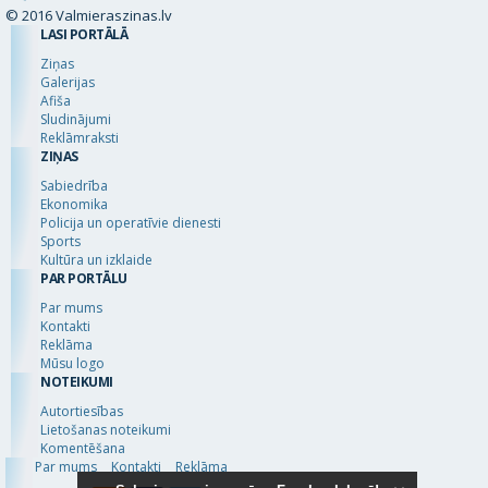
© 2016 Valmieraszinas.lv
LASI PORTĀLĀ
Ziņas
Galerijas
Afiša
Sludinājumi
Reklāmraksti
ZIŅAS
Sabiedrība
Ekonomika
Policija un operatīvie dienesti
Sports
Kultūra un izklaide
PAR PORTĀLU
Par mums
Kontakti
Reklāma
Mūsu logo
NOTEIKUMI
Autortiesības
Lietošanas noteikumi
Komentēšana
Par mums
Kontakti
Reklāma