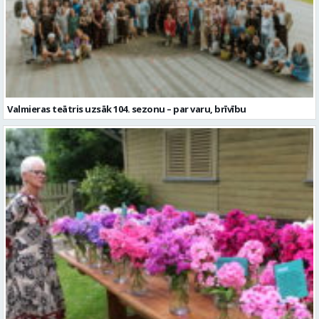
Valmieras teātris uzsāk 104. sezonu – par varu, brīvību