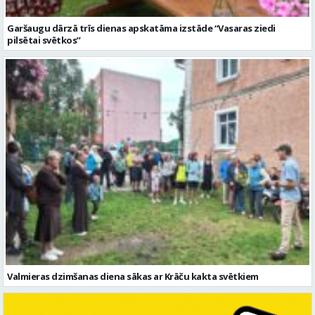
Garšaugu dārzā trīs dienas apskatāma izstāde “Vasaras ziedi
pilsētai svētkos”
Valmieras dzimšanas diena sākas ar Krāču kakta svētkiem