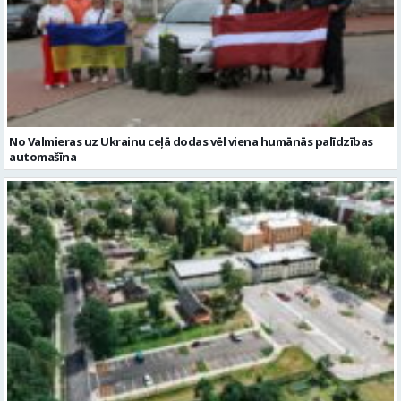
No Valmieras uz Ukrainu ceļā dodas vēl viena humānās palīdzības
automašīna