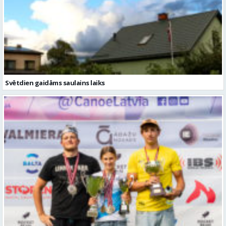
Svētdien gaidāms saulains laiks