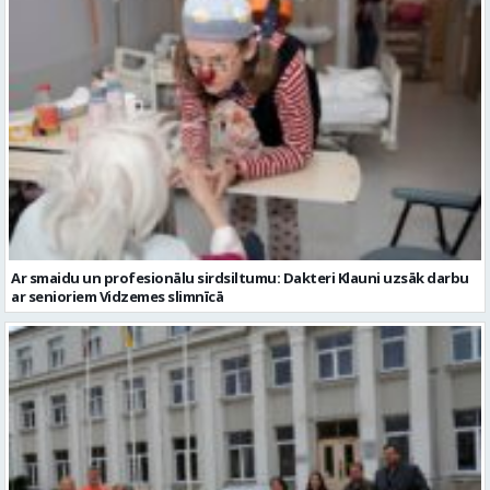
Ar smaidu un profesionālu sirdsiltumu: Dakteri Klauni uzsāk darbu
ar senioriem Vidzemes slimnīcā