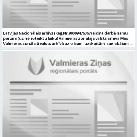
secību; izpratne par datortīkla uzbūvi, tīkla iekārtu darbības
principiem; valsts valodas prasmes atbilstoši Valsts valodas likuma
prasībām; kompetences: ļoti labas organizatoriskās un saskarsmes
spējas, argumentācijas prasme; prasme patstāvīgi pieņemt
lēmumus; analītiskās spējas; augsta atbildības sajūta; precizitāte;
spēja strādāt individuāli un komandā; pašiniciatīva un spēja meklēt
Latvijas Nacionālais arhīvs (Reģ.Nr.90009476367) aicina darbā namu
un piedāvāt jaunus risinājumus; mēs piedāvājam: dinamisku,
pārzini (uz nenoteiktu laiku) Valmieras zonālajā valsts arhīvā Mēs
interesantu un atbildīgu darbu un ideju īstenošanas iespējas uz
Valmieras zonālajā valsts arhīvā uzkrājam, uzskaitām, saglabājam,
attīstību vērstā Pašvaldībā; pamatalgu pārbaudes laikā 1258,- EUR
darām pieejamu un popularizējam nacionālo dokumentāro
pirms nodokļu nomaksas, pēc pārbaudes laika 1310,- EUR pirms
mantojumu. Mūsu pārraudzībā un darbības zonā ietilpst Valmieras,
nodokļu nomaksas; iespēju saņemt atvaļinājuma pabalstu darba un
Valkas, Smiltenes un Limbažu novadi. Aicinām savai komandai
dzīves līdzsvaram par labu darba sniegumu; darba devēja
pievienoties čaklu, rūpīgu un atbildīgu kolēģi namu pārziņa amatā,
līdzfinansētu veselības apdrošināšanu pēc pārbaudes laika beigām,
kurš rūpētos par mūsu darba vietu Valmierā, Cempu ielā 13. Piesakies
kā arī citas sociālās garantijas/labumus atbilstoši darba rezultātam
un pievienojies mūsu kolektīvam! Mums ir svarīgi, lai Tev ir: • vismaz
un normatīvajos aktos noteiktajam; profesionālās pilnveidošanās
vidējā vai vidējā profesionālā izglītība; • profesionāla pieredze
un izaugsmes iespējas zinošu un atsaucīgu kolēģu komandā. CV,
saimniecisko darbu veikšanā, vēlams ēku vai namu
motivācijas vēstuli (līdz vienai A4 lapai datorrakstā Arial fontā, ar
apsaimniekošanas jomā; • labas iemaņas darbā ar datoru (MS Office,
burtu lielumu “11”) un izglītības dokumenta kopiju, lūdzam iesniegt
tīmekļa pārlūkprogrammās, e pasts); • valsts valodas prasmes
elektroniski, nosūtot uz personals@valmierasnovads.lv vai
vismaz B2 līmenī; • prasme plānot un organizēt savu darbu,
personīgi Pašvaldības Dokumentu pārvaldības un klientu
patstāvīgi risināt ar darba pienākumiem saistītus jautājumus, kā arī
apkalpošanas centrā, adrese: Lāčplēša ielā 2, Valmierā, Valmieras
augsta atbildības izjūta un labas sadarbības prasmes; • B
novadā ar norādi „Informācijas tehnoloģiju centra Informācijas
kategorijas autovadītāja apliecība, iespēja darba vajadzībām
tehnoloģiju administratora/-es amatam” līdz 2026.gada
izmantot personīgo automašīnu; • par priekšrocību uzskatīsim
23.augustam. Tālrunis papildu informācijai: 64292237. Profesija:
apgūtas ugunsdrošības apmācības vismaz 20 stundu apjomā. Mēs
INFORMĀCIJAS TEHNOLOĢIJU ADMINISTRATORS Darba vietas adrese:
Tev uzticēsim: • nodrošināt arhīva ēkas apsaimniekošanu; •
LATVIJA, Raiņa iela 3, Rūjiena, Valmieras nov. Darbības joma:
organizēt un veikt ēkas tehniskā stāvokļa, inženiertehnisko