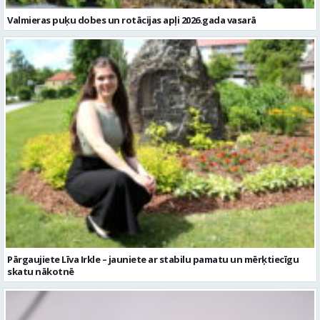
Valmieras puķu dobes un rotācijas apļi 2026.gada vasarā
Pārgaujiete Līva Irkle – jauniete ar stabilu pamatu un mērķtiecīgu
skatu nākotnē