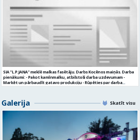
plkst. 16.20 un 2.dežūra no plkst. 12.50-21.00) darba samaksu sākot no
1100 līdz 1250 EUR (pirms nodokļu nomaksas) pilnas sociālās
garantijas veselības apdrošināšanas iespējas dinamisku un
profesionālu darba vidi apmācību pirms darba pienākumu
uzsākšanas CV ar norādi vakancei „dispečers Valmierā” iesniegt līdz
2026. gada 21. augustam (ieskaitot): sūtot elektroniski uz info@vtu-
valmiera.lv personīgi SIA „VTU Valmiera”, Reģ.nr. 40003004220,
„Brandeļi”, Brandeļi, Kocēnu pagasts, Valmieras novads, personāla
daļā darba dienās no plkst. 13:00 līdz 16:00. 2 nedēļu laikā pēc
konkursa termiņa beigām sazināsimies ar pretendentiem, kuri tiks
aicināti uz tikšanos klātienē. Informācijai: 29231565 * Iesniegtos
personas datus SIA “VTU VALMIERA” izmantos, lai konkursa kārtībā
noteiktu vakancei atbilstošāko kandidātu. Ja kandidāts vēlas, lai
SIA "L.P.JANA" meklē malkas fasētāju. Darbs Kocēnos maiņās. Darba
viņa personas dati tiktu saglabāti SIA “VTU VALMIERA” iekšējā datu
pienākumi: - Pakot kamīnmalku, atbilstoši darba uzdevumam -
bāzē ar mērķi tos apstrādāt citos SIA “VTU VALMIERA” personāla
Marķēt un pārbaudīt gatavo produkciju - Rūpēties par darba
atlases konkursos, tad pieteikumā vakancei lūdzam kandidātam
kvalitāti un kārtību darba vietā Prasības kandidātiem: - Laba fiziskā
norādīt savu piekrišanu personas datu saglabāšanai. Profesija:
izturība - Precizitāte un ātrums - Prasme un vēlme strādāt komandā
TRANSPORTA DISPEČERS Darba vietas adrese: LATVIJA, Stacijas iela 1,
Uzņēmums piedāvā: - Atalgojumu EUR 1200 bruto (atkarīgs no
Galerija
Valmiera, Valmieras nov. Darba laika veids: Summētais darba laiks
Skatīt visu
padarītā) - Vienmēr laikā izmaksātu algu - Profesionālus un
Darba veids: Darbinieka amats uz nenoteiktu laiku Slodze: Viena
atbalstošus kolēģus Lūgums CV sūtīt uz e- pastu:
vesela slodze Darbības joma: Pakalpojumi Pieteikto vietu skaits: 1
pasutijumi@lpjana.lv vai zvanīt pa tālruni: 28319289 Profesija:
Līgums: Darbinieka amats uz nenoteiktu laiku Aktuāla līdz: 2026-08-
SAIŅOŠANAS OPERATORS Algas izmaksas veids: Laika darba alga
21 Kontaktpersona: CV ar norādi vakancei lūdzu sūtīt uz e-pastu
Darba vietas adrese: LATVIJA, Gravas iela 2, Kocēni, Kocēnu pag.,
info@vtu-valmiera.lv vai iesniegt personīgi Izglītības līmenis:
Valmieras nov. Slodze: Viena vesela slodze Darbības joma: Ražošana
Vispārējā vidējā izglītība
Pieteikto vietu skaits: 2 Aktuāla līdz: 2027-09-07 Darba sākšanas