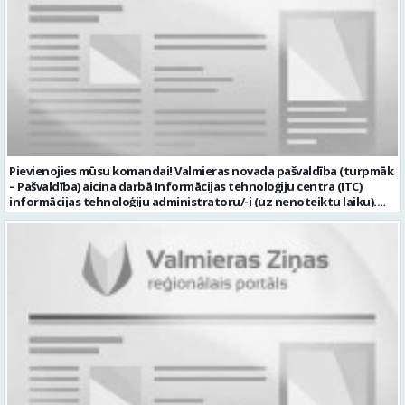
Pievienojies mūsu komandai! Valmieras novada pašvaldība (turpmāk
– Pašvaldība) aicina darbā Informācijas tehnoloģiju centra (ITC)
informācijas tehnoloģiju administratoru/-i (uz nenoteiktu laiku).
Darba vieta: Rūjienas un Naukšēnu apvienību teritorijās Ja Tev ir
vēlme: nodrošināt ar informācijas un komunikācijas tehnoloģijām
(turpmāk – IKT) saistīto problēmu pieteikumu pārvaldību un
operatīvu risināšanu; nodrošināt datortehnikas lietotāju atbalstu
un ar to saistīto problēmsituāciju risināšanu; uzstādīt, konfigurēt,
diagnosticēt un modernizēt Pašvaldības iestāžu datortehniku,
datortīklus un programmatūru, novērst kļūmes to darbībā;
kontrolēt ārējo pakalpojumu sniedzēju darbu izpildi Pašvaldības
iestādēs infrastruktūras uzturēšanā; sagatavot priekšlikumus par
IKT nomaiņu un efektīvāku izmantošanu; un ja Tev ir: vismaz vidējā
profesionālā izglītība informācijas tehnoloģiju jomā; darba
pieredze (ar informācijas tehnoloģijām saistītā jomā); izpratne par
datortehnikas un biroja tehnikas uzbūvi un problēmu risināšanas