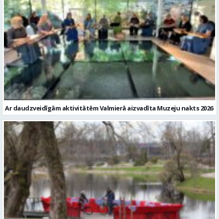
Ar daudzveidīgām aktivitātēm Valmierā aizvadīta Muzeju nakts 2026