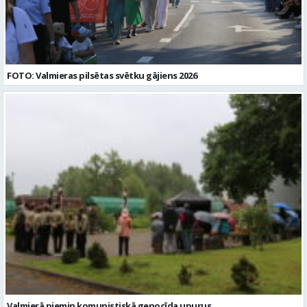
FOTO: Valmieras pilsētas svētku gājiens 2026
Valmierā piemin komunistiskā genocīda upurus