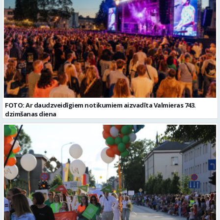
datums: 2026-08-17 Kontaktpersona: Davids Pavlovs
FOTO: Ar daudzveidīgiem notikumiem aizvadīta Valmieras 743.
dzimšanas diena