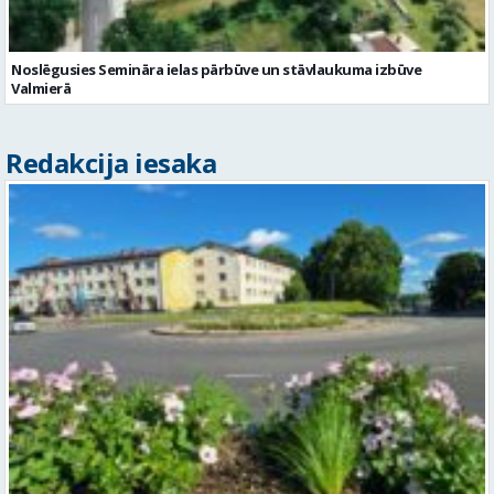
Noslēgusies Semināra ielas pārbūve un stāvlaukuma izbūve
Valmierā
Redakcija iesaka