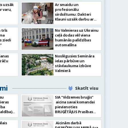
idīgiem notikumiem
is uzsāk
Ar smaidu un
r varu,
profesionālu
s 743. dzimšanas diena
FOTO: V
sirdsiltumu: Dakteri
Klauni uzsāk darbu ar
senioriem Vidzemes
slimnīcā
trīs
No Valmieras uz Ukrainu
āma
ceļā dodas vēl viena
s ziedi
humānās palīdzības
”
automašīna
šanas
Noslēgusies Semināra
Krāču
ielas pārbūve un
stāvlaukuma izbūve
Valmierā
umi
Skatīt visu
su
SIA "Vidzemes bruģis"
ieras
aicina savai komandai
ība
pievienoties
aldība)
BRUĢĒTĀJUS Prasības
pretendentiem: Vēlme
hnoloģiju
strādāt - augsta
lais
Aicinām darbā
ormācijas
atbildības sajūta pret
DISPEČERU VALMIERĀ (uz