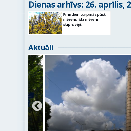
Dienas arhīvs: 26. aprīlis, 
Pirmdien turpinās pūst
mērens līdz mēreni
stiprs vējš
Aktuāli