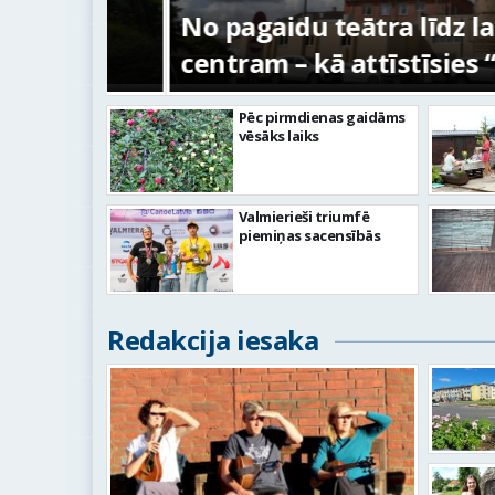
s –
No pagaidu teātra līdz laikm
centram – kā attīstīsies “Kur
Pēc pirmdienas gaidāms
vēsāks laiks
Valmierieši triumfē
piemiņas sacensībās
Redakcija iesaka