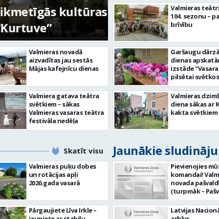
etīgās kultūras
FOTO: Ar daudzve
Valmieras teātr
104. sezonu – pa
tuve”
aizvadīta Valmiera
brīvību
Valmieras novadā
Garšaugu dārzā 
aizvadītas jau sestās
dienas apskat
Mājas kafejnīcu dienas
izstāde “Vasara
pilsētai svētkos
Valmiera gatava teātra
Valmieras dzim
svētkiem – sākas
diena sākas ar 
Valmieras vasaras teātra
kakta svētkiem
festivāla nedēļa
Jaunākie sludināj
Skatīt visu
Valmieras puķu dobes
Pievienojies mū
un rotācijas apļi
komandai! Valm
2026.gada vasarā
novada pašvald
(turpmāk – Pašv
aicina darbā
Informācijas te
Pārgaujiete Līva Irkle –
Latvijas Nacionā
centra (ITC) inf
jauniete ar stabilu
arhīvs