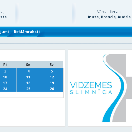
na,
Vārda dienas:
usts
Inuta, Brencis, Audris
ājumi
Reklāmraksti
Pi
Se
Sv
3
4
5
10
11
12
17
18
19
24
25
26