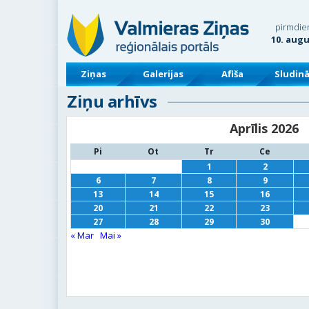
pirmdie
10. aug
Ziņas
Galerijas
Afiša
Sludin
Ziņu arhīvs
Aprīlis 2026
Pi
Ot
Tr
Ce
1
2
6
7
8
9
13
14
15
16
20
21
22
23
27
28
29
30
« Mar
Mai »