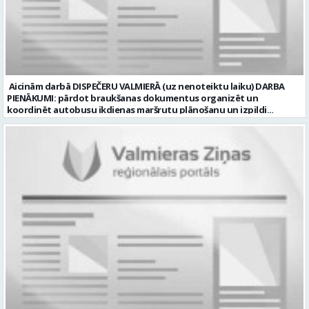
laiku Slodze: Viena vesela slodze Darbības joma: Būvniecība /
Nekustamais īpašums Pieteikto vietu skaits: 1 Līgums: Darbinieka
amats uz nenoteiktu laiku Aktuāla līdz: 2026-08-20 Kontaktpersona:
CV lūdzam sūtīt uz e-pastu: vbrugis@inbox.lv
Aicinām darbā DISPEČERU VALMIERĀ (uz nenoteiktu laiku) DARBA
PIENĀKUMI: pārdot braukšanas dokumentus organizēt un
koordinēt autobusu ikdienas maršrutu plānošanu un izpildi
nodrošināt autobusu vadītāju dienas darba uzdevumu
sagatavošanu PRASĪBAS PRETENDENTIEM: vidējā vai vidējā
profesionālā izglītība augsta atbildības sajūta, precizitāte un labas
komunikācijas spējas labas iemaņas darbā ar datoru un
elektronisko kases aparātu UZŅĒMUMS PIEDĀVĀ: darbu stabilā
uzņēmumā darba laiku: maiņu grafiks (1. dežūra no plkst. 05.20 līdz
plkst. 16.20 un 2.dežūra no plkst. 12.50-21.00) darba samaksu sākot no
1100 līdz 1250 EUR (pirms nodokļu nomaksas) pilnas sociālās
garantijas veselības apdrošināšanas iespējas dinamisku un
profesionālu darba vidi apmācību pirms darba pienākumu
uzsākšanas CV ar norādi vakancei „dispečers Valmierā” iesniegt līdz
2026. gada 21. augustam (ieskaitot): sūtot elektroniski uz info@vtu-
valmiera.lv personīgi SIA „VTU Valmiera”, Reģ.nr. 40003004220,
„Brandeļi”, Brandeļi, Kocēnu pagasts, Valmieras novads, personāla
daļā darba dienās no plkst. 13:00 līdz 16:00. 2 nedēļu laikā pēc
konkursa termiņa beigām sazināsimies ar pretendentiem, kuri tiks