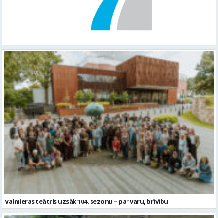
Valmieras teātris uzsāk 104. sezonu – par varu, brīvību