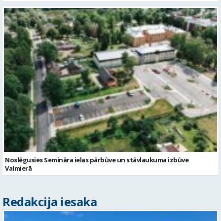
Noslēgusies Semināra ielas pārbūve un stāvlaukuma izbūve
Valmierā
Redakcija iesaka