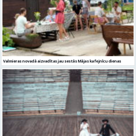
Valmieras novadā aizvadītas jau sestās Mājas kafejnīcu dienas