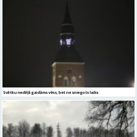
Svētku nedēļā gaidāms vēss, bet ne sniegots laiks