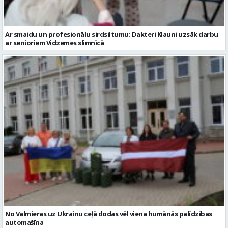
Ar smaidu un profesionālu sirdsiltumu: Dakteri Klauni uzsāk darbu
ar senioriem Vidzemes slimnīcā
No Valmieras uz Ukrainu ceļā dodas vēl viena humānās palīdzības
automašīna