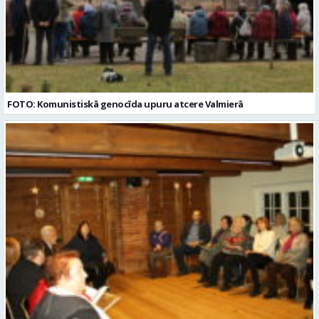
FOTO: Komunistiskā genocīda upuru atcere Valmierā