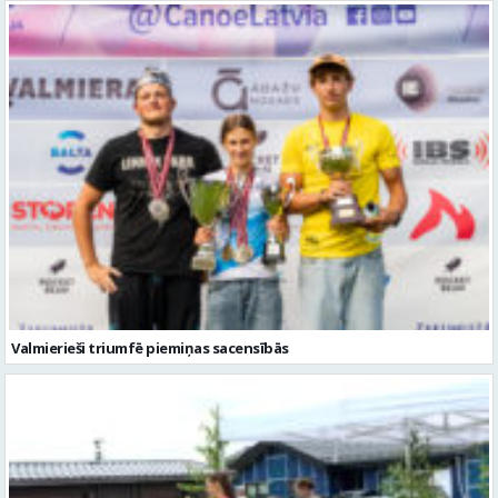
Valmierieši triumfē piemiņas sacensībās