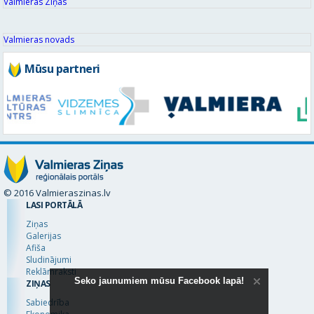
Valmieras Ziņas
Valmieras novads
Mūsu partneri
© 2016 Valmieraszinas.lv
LASI PORTĀLĀ
Ziņas
Galerijas
Afiša
Sludinājumi
Reklāmraksti
Seko jaunumiem mūsu Facebook lapā!
ZIŅAS
Sabiedrība