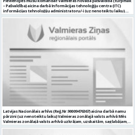
Pievienojies mūsu komandai! Valmieras novada pašvaldība (turpmāk
– Pašvaldība) aicina darbā Informācijas tehnoloģiju centra (ITC)
informācijas tehnoloģiju administratoru/-i (uz nenoteiktu laiku).
Darba vieta: Rūjienas un Naukšēnu apvienību teritorijās Ja Tev ir
vēlme: nodrošināt ar informācijas un komunikācijas tehnoloģijām
(turpmāk – IKT) saistīto problēmu pieteikumu pārvaldību un
operatīvu risināšanu; nodrošināt datortehnikas lietotāju atbalstu
un ar to saistīto problēmsituāciju risināšanu; uzstādīt, konfigurēt,
diagnosticēt un modernizēt Pašvaldības iestāžu datortehniku,
datortīklus un programmatūru, novērst kļūmes to darbībā;
kontrolēt ārējo pakalpojumu sniedzēju darbu izpildi Pašvaldības
iestādēs infrastruktūras uzturēšanā; sagatavot priekšlikumus par
IKT nomaiņu un efektīvāku izmantošanu; un ja Tev ir: vismaz vidējā
profesionālā izglītība informācijas tehnoloģiju jomā; darba
pieredze (ar informācijas tehnoloģijām saistītā jomā); izpratne par
datortehnikas un biroja tehnikas uzbūvi un problēmu risināšanas
secību; izpratne par datortīkla uzbūvi, tīkla iekārtu darbības
principiem; valsts valodas prasmes atbilstoši Valsts valodas likuma
prasībām; kompetences: ļoti labas organizatoriskās un saskarsmes
spējas, argumentācijas prasme; prasme patstāvīgi pieņemt
lēmumus; analītiskās spējas; augsta atbildības sajūta; precizitāte;
spēja strādāt individuāli un komandā; pašiniciatīva un spēja meklēt
Latvijas Nacionālais arhīvs (Reģ.Nr.90009476367) aicina darbā namu
un piedāvāt jaunus risinājumus; mēs piedāvājam: dinamisku,
pārzini (uz nenoteiktu laiku) Valmieras zonālajā valsts arhīvā Mēs
interesantu un atbildīgu darbu un ideju īstenošanas iespējas uz
Valmieras zonālajā valsts arhīvā uzkrājam, uzskaitām, saglabājam,
attīstību vērstā Pašvaldībā; pamatalgu pārbaudes laikā 1258,- EUR
darām pieejamu un popularizējam nacionālo dokumentāro
pirms nodokļu nomaksas, pēc pārbaudes laika 1310,- EUR pirms
mantojumu. Mūsu pārraudzībā un darbības zonā ietilpst Valmieras,
nodokļu nomaksas; iespēju saņemt atvaļinājuma pabalstu darba un