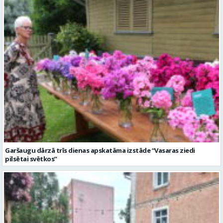
Garšaugu dārzā trīs dienas apskatāma izstāde “Vasaras ziedi
pilsētai svētkos”