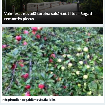
No pagaidu teātra līdz laikmetīgās kultūras centram
– kā attīstīsies “Kurtuve”
Pēc pirmdienas gaidāms vēsāks laiks