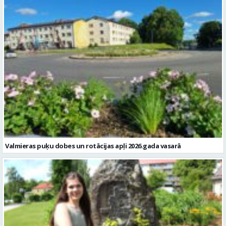
Valmieras puķu dobes un rotācijas apļi 2026.gada vasarā