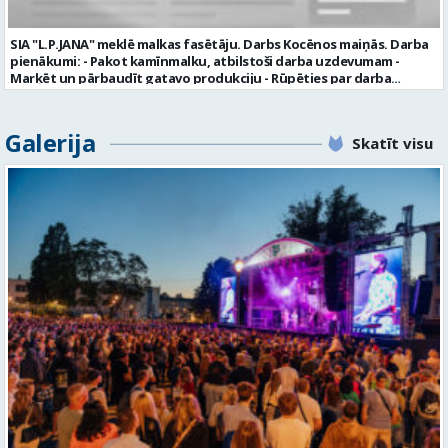
aicināti uz tikšanos klātienē. Informācijai: 29231565 * Iesniegtos
personas datus SIA “VTU VALMIERA” izmantos, lai konkursa kārtībā
noteiktu vakancei atbilstošāko kandidātu. Ja kandidāts vēlas, lai
SIA "L.P.JANA" meklē malkas fasētāju. Darbs Kocēnos maiņās. Darba
viņa personas dati tiktu saglabāti SIA “VTU VALMIERA” iekšējā datu
pienākumi: - Pakot kamīnmalku, atbilstoši darba uzdevumam -
bāzē ar mērķi tos apstrādāt citos SIA “VTU VALMIERA” personāla
Marķēt un pārbaudīt gatavo produkciju - Rūpēties par darba
atlases konkursos, tad pieteikumā vakancei lūdzam kandidātam
kvalitāti un kārtību darba vietā Prasības kandidātiem: - Laba fiziskā
norādīt savu piekrišanu personas datu saglabāšanai. Profesija:
izturība - Precizitāte un ātrums - Prasme un vēlme strādāt komandā
TRANSPORTA DISPEČERS Darba vietas adrese: LATVIJA, Stacijas iela 1,
Uzņēmums piedāvā: - Atalgojumu EUR 1200 bruto (atkarīgs no
Galerija
Valmiera, Valmieras nov. Darba laika veids: Summētais darba laiks
Skatīt visu
padarītā) - Vienmēr laikā izmaksātu algu - Profesionālus un
Darba veids: Darbinieka amats uz nenoteiktu laiku Slodze: Viena
atbalstošus kolēģus Lūgums CV sūtīt uz e- pastu:
vesela slodze Darbības joma: Pakalpojumi Pieteikto vietu skaits: 1
pasutijumi@lpjana.lv vai zvanīt pa tālruni: 28319289 Profesija:
Līgums: Darbinieka amats uz nenoteiktu laiku Aktuāla līdz: 2026-08-
SAIŅOŠANAS OPERATORS Algas izmaksas veids: Laika darba alga
21 Kontaktpersona: CV ar norādi vakancei lūdzu sūtīt uz e-pastu
Darba vietas adrese: LATVIJA, Gravas iela 2, Kocēni, Kocēnu pag.,
info@vtu-valmiera.lv vai iesniegt personīgi Izglītības līmenis:
Valmieras nov. Slodze: Viena vesela slodze Darbības joma: Ražošana
Vispārējā vidējā izglītība
Pieteikto vietu skaits: 2 Aktuāla līdz: 2027-09-07 Darba sākšanas
datums: 2026-08-17 Kontaktpersona: Davids Pavlovs