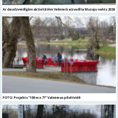
Ar daudzveidīgām aktivitātēm Valmierā aizvadīta Muzeju nakts 2026
FOTO: Projekts “100 m x 7?” Valmieras pilsētvidē