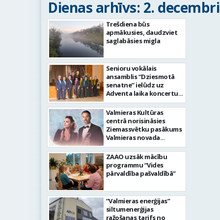
Dienas arhīvs: 2. decembri
Trešdiena būs
apmākusies, daudzviet
saglabāsies migla
Senioru vokālais
ansamblis “Dziesmotā
senatne” ielūdz uz
Adventa laika koncertu
“No sirds uz sirdi”
Valmieras Kultūras
centrā norisināsies
Ziemassvētku pasākums
Valmieras novada
senioriem
ZAAO uzsāk mācību
programmu “Vides
pārvaldība pašvaldībā”
“Valmieras enerģijas”
siltumenerģijas
ražošanas tarifs no