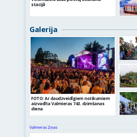
stacijā
Galerija
FOTO: Ar daudzveidīgiem notikumiem
aizvadīta Valmieras 743. dzimšanas
diena
Valmieras Ziņas