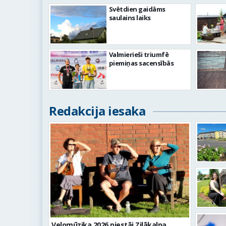
Svētdien gaidāms
saulains laiks
Valmierieši triumfē
piemiņas sacensībās
Redakcija iesaka
Velomūzika 2026 piestāj Zilākalna