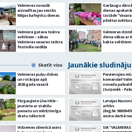
Valmieras novadā
Garšaugu dārzā 
aizvadītas jau sestās
dienas apskat
Mājas kafejnīcu dienas
izstāde “Vasara
pilsētai svētkos
Valmiera gatava teātra
Valmieras dzim
svētkiem – sākas
diena sākas ar 
Valmieras vasaras teātra
kakta svētkiem
festivāla nedēļa
Jaunākie sludināj
Skatīt visu
Valmieras puķu dobes
Pievienojies mū
un rotācijas apļi
komandai! Valm
2026.gada vasarā
novada pašvald
(turpmāk – Pašv
aicina darbā
Informācijas te
Pārgaujiete Līva Irkle –
Latvijas Nacionā
centra (ITC) inf
jauniete ar stabilu
arhīvs
tehnoloģiju
pamatu un mērķtiecīgu
(Reģ.Nr.90009476
administratoru/
skatu nākotnē
aicina darbā n
nenoteiktu laik
pārzini (uz nen
vieta: Rūjienas 
laiku) Valmieras
Vidzemes slimnīcā asins
SIA “VALMIERAS
Naukšēnu apvi
valsts arhīvā Mēs