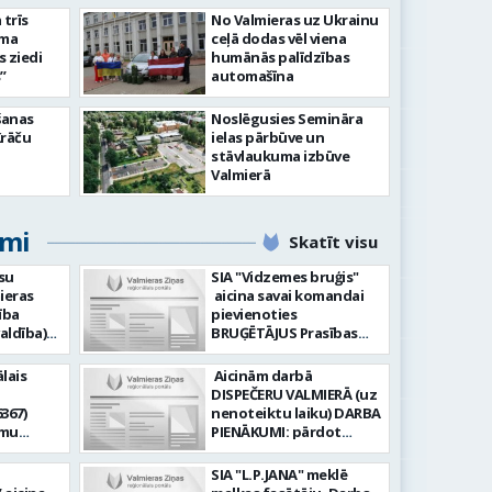
slimnīcā
trīs
No Valmieras uz Ukrainu
āma
ceļā dodas vēl viena
s ziedi
humānās palīdzības
”
automašīna
šanas
Noslēgusies Semināra
Krāču
ielas pārbūve un
stāvlaukuma izbūve
Valmierā
umi
Skatīt visu
su
SIA "Vidzemes bruģis"
ieras
aicina savai komandai
ība
pievienoties
aldība)
BRUĢĒTĀJUS Prasības
pretendentiem: Vēlme
hnoloģiju
strādāt - augsta
lais
Aicinām darbā
ormācijas
atbildības sajūta pret
DISPEČERU VALMIERĀ (uz
darbu, precizitāte;
367)
nenoteiktu laiku) DARBA
-i (uz
Pieredze bruģēšanā vai
amu
PIENĀKUMI: pārdot
u). Darba
ceļu būvniecībā. Darba
oteiktu
braukšanas
un
pienākumi: Bruģakmens
 zonālajā
dokumentus organizēt
SIA "L.P.JANA" meklē
enību
ieklāšana; Ceļu, ielas
un koordinēt autobusu