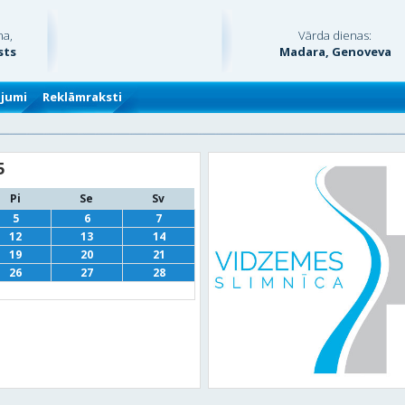
na,
Vārda dienas:
sts
Madara, Genoveva
ājumi
Reklāmraksti
5
Pi
Se
Sv
5
6
7
12
13
14
19
20
21
26
27
28