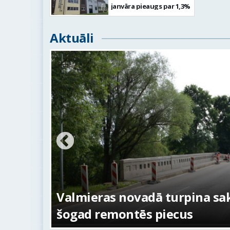
janvāra pieaugs par 1,3%
Aktuāli
ežojumi
s
Valmieras novadā turpina sakā
šogad remontēs piecus