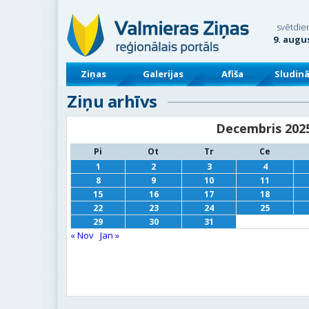
svētdie
9. augu
Ziņas
Galerijas
Afiša
Sludin
Ziņu arhīvs
Decembris 202
Pi
Ot
Tr
Ce
1
2
3
4
8
9
10
11
15
16
17
18
22
23
24
25
29
30
31
« Nov
Jan »