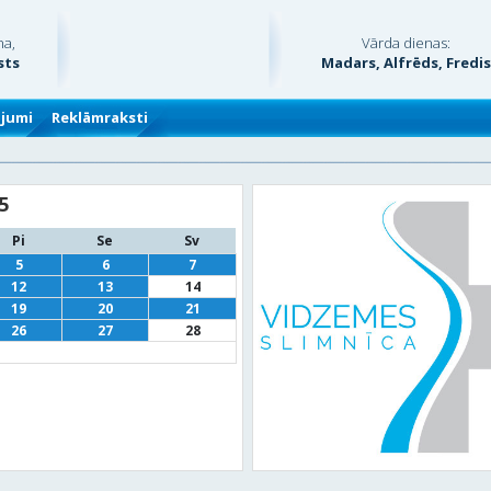
na,
Vārda dienas:
sts
Madars, Alfrēds, Fredi
ājumi
Reklāmraksti
5
Pi
Se
Sv
5
6
7
12
13
14
19
20
21
26
27
28