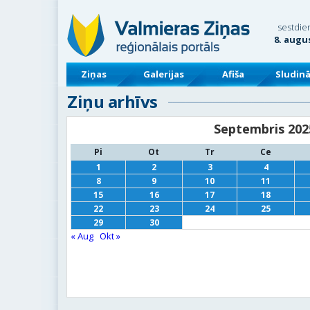
sestdie
8. augu
Ziņas
Galerijas
Afiša
Sludin
Ziņu arhīvs
Septembris 202
Pi
Ot
Tr
Ce
1
2
3
4
8
9
10
11
15
16
17
18
22
23
24
25
29
30
« Aug
Okt »