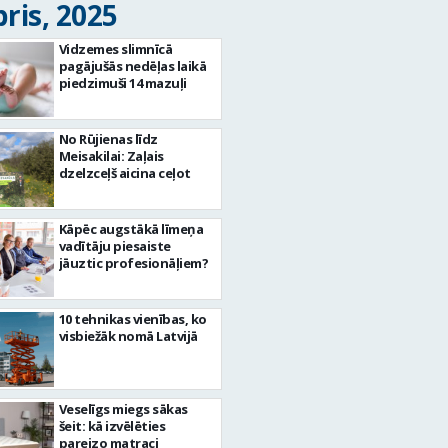
ris, 2025
Vidzemes slimnīcā
pagājušās nedēļas laikā
piedzimuši 14 mazuļi
No Rūjienas līdz
Meisakilai: Zaļais
dzelzceļš aicina ceļot
Kāpēc augstākā līmeņa
vadītāju piesaiste
jāuztic profesionāļiem?
10 tehnikas vienības, ko
visbiežāk nomā Latvijā
Veselīgs miegs sākas
šeit: kā izvēlēties
pareizo matraci