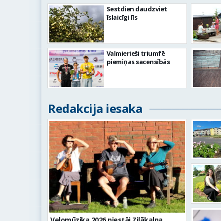
Sestdien daudzviet
īslaicīgi līs
Valmierieši triumfē
piemiņas sacensībās
Redakcija iesaka
Velomūzika 2026 piestāj Zilākalna