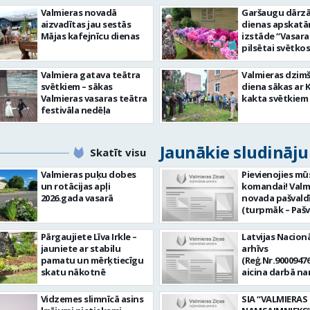
Valmieras novadā
Garšaugu dārzā 
aizvadītas jau sestās
dienas apskat
Mājas kafejnīcu dienas
izstāde “Vasara
pilsētai svētkos
Valmiera gatava teātra
Valmieras dzim
svētkiem – sākas
diena sākas ar 
Valmieras vasaras teātra
kakta svētkiem
festivāla nedēļa
Jaunākie sludināj
Skatīt visu
Valmieras puķu dobes
Pievienojies mū
un rotācijas apļi
komandai! Valm
2026.gada vasarā
novada pašvald
(turpmāk – Pašv
aicina darbā
Informācijas te
Pārgaujiete Līva Irkle –
Latvijas Nacionā
centra (ITC) inf
jauniete ar stabilu
arhīvs
tehnoloģiju
pamatu un mērķtiecīgu
(Reģ.Nr.90009476
administratoru/
skatu nākotnē
aicina darbā n
nenoteiktu laik
pārzini (uz nen
vieta: Rūjienas 
laiku) Valmieras
Vidzemes slimnīcā asins
SIA “VALMIERAS
Naukšēnu apvi
valsts arhīvā Mēs