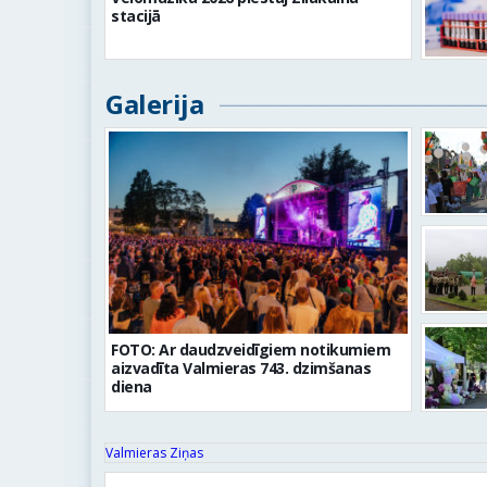
stacijā
Galerija
FOTO: Ar daudzveidīgiem notikumiem
aizvadīta Valmieras 743. dzimšanas
diena
Valmieras Ziņas