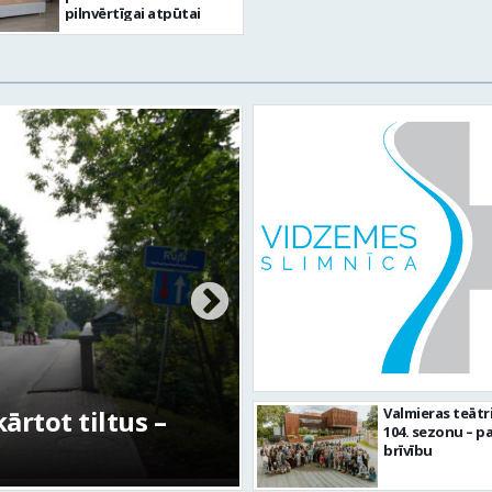
pilnvērtīgai atpūtai
rtot tiltus –
No pagaidu teātra 
Valmieras teātr
104. sezonu – pa
centram – kā attīs
brīvību