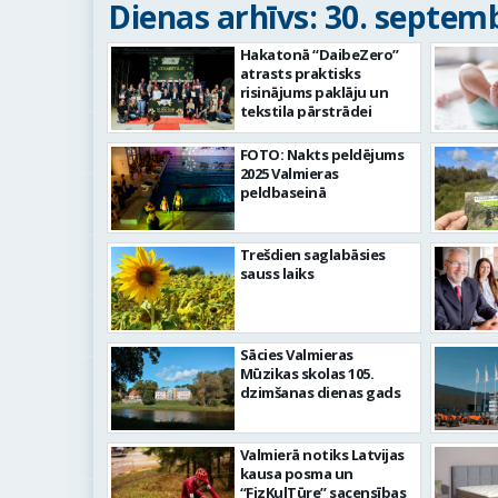
Dienas arhīvs: 30. septemb
Hakatonā “DaibeZero”
atrasts praktisks
risinājums paklāju un
tekstila pārstrādei
FOTO: Nakts peldējums
2025 Valmieras
peldbaseinā
Trešdien saglabāsies
sauss laiks
Sācies Valmieras
Mūzikas skolas 105.
dzimšanas dienas gads
Valmierā notiks Latvijas
kausa posma un
“FizKulTūre” sacensības