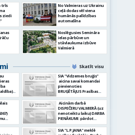
slimnīcā
trīs
No Valmieras uz Ukrainu
āma
ceļā dodas vēl viena
s ziedi
humānās palīdzības
”
automašīna
šanas
Noslēgusies Semināra
Krāču
ielas pārbūve un
stāvlaukuma izbūve
Valmierā
umi
Skatīt visu
su
SIA "Vidzemes bruģis"
ieras
aicina savai komandai
ība
pievienoties
aldība)
BRUĢĒTĀJUS Prasības
pretendentiem: Vēlme
hnoloģiju
strādāt - augsta
lais
Aicinām darbā
ormācijas
atbildības sajūta pret
DISPEČERU VALMIERĀ (uz
darbu, precizitāte;
367)
nenoteiktu laiku) DARBA
-i (uz
Pieredze bruģēšanā vai
amu
PIENĀKUMI: pārdot
u). Darba
ceļu būvniecībā. Darba
oteiktu
braukšanas
un
pienākumi: Bruģakmens
 zonālajā
dokumentus organizēt
SIA "L.P.JANA" meklē
enību
ieklāšana; Ceļu, ielas
un koordinēt autobusu