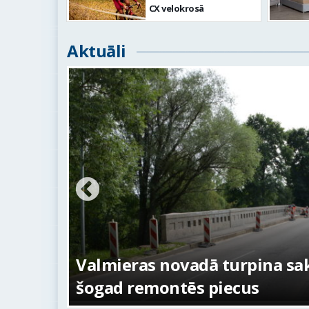
CX velokrosā
Aktuāli
ežojumi
s
Valmieras novadā turpina sakā
šogad remontēs piecus