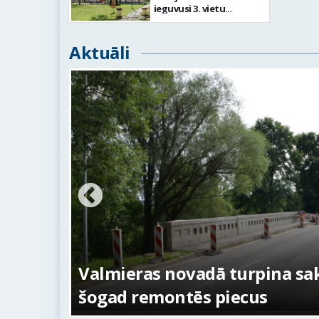
ieguvusi 3. vietu
nominācijā
“Energoefektīvākā
publiskā ēka 2024”
Aktuāli
ežojumi
s
Valmieras novadā turpina sakā
šogad remontēs piecus