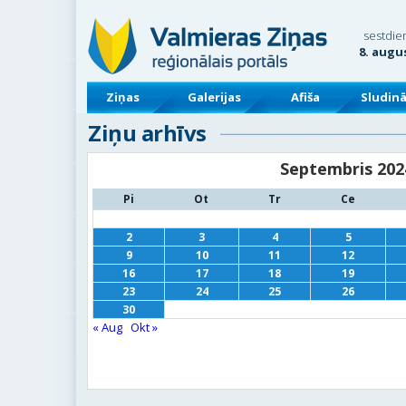
sestdie
8. augu
Ziņas
Galerijas
Afiša
Sludin
Ziņu arhīvs
Septembris 202
Pi
Ot
Tr
Ce
2
3
4
5
9
10
11
12
16
17
18
19
23
24
25
26
30
« Aug
Okt »