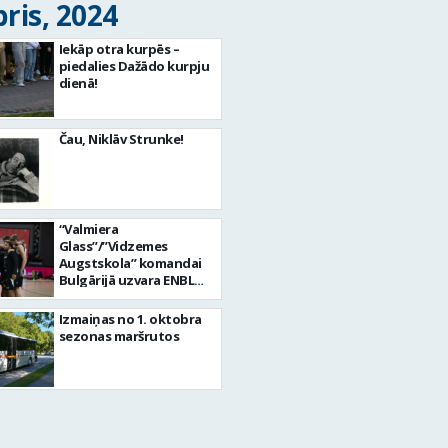
ris, 2024
Iekāp otra kurpēs –
piedalies Dažādo kurpju
dienā!
Čau, Niklāv Strunke!
“Valmiera
Glass”/”Vidzemes
Augstskola” komandai
Bulgārijā uzvara ENBL
spēlē
Izmaiņas no 1. oktobra
sezonas maršrutos