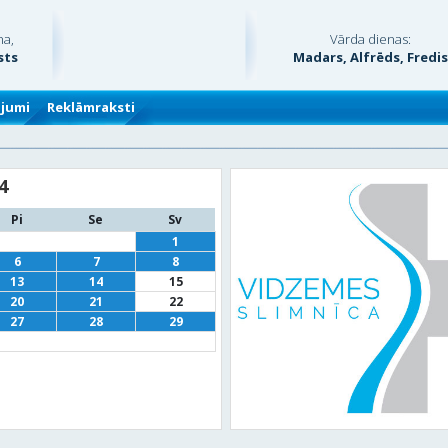
na,
Vārda dienas:
sts
Madars, Alfrēds, Fredi
ājumi
Reklāmraksti
4
Pi
Se
Sv
1
6
7
8
13
14
15
20
21
22
27
28
29