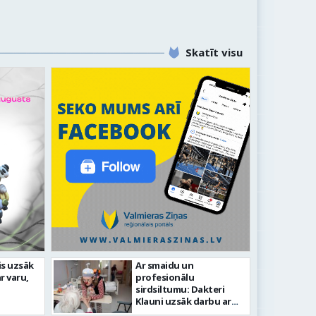
Skatīt visu
līdz laikmetīgās kultūras
is uzsāk
Ar smaidu un
FOTO: 
r varu,
profesionālu
tīsies “Kurtuve”
aizvadī
sirdsiltumu: Dakteri
Klauni uzsāk darbu ar
senioriem Vidzemes