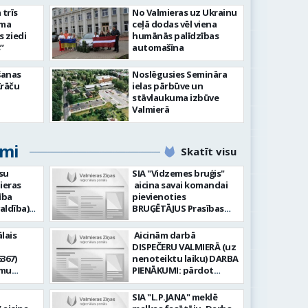
slimnīcā
trīs
No Valmieras uz Ukrainu
āma
ceļā dodas vēl viena
s ziedi
humānās palīdzības
”
automašīna
šanas
Noslēgusies Semināra
Krāču
ielas pārbūve un
stāvlaukuma izbūve
Valmierā
umi
Skatīt visu
su
SIA "Vidzemes bruģis"
ieras
aicina savai komandai
ība
pievienoties
aldība)
BRUĢĒTĀJUS Prasības
pretendentiem: Vēlme
hnoloģiju
strādāt - augsta
lais
Aicinām darbā
ormācijas
atbildības sajūta pret
DISPEČERU VALMIERĀ (uz
darbu, precizitāte;
367)
nenoteiktu laiku) DARBA
-i (uz
Pieredze bruģēšanā vai
amu
PIENĀKUMI: pārdot
u). Darba
ceļu būvniecībā. Darba
oteiktu
braukšanas
un
pienākumi: Bruģakmens
 zonālajā
dokumentus organizēt
SIA "L.P.JANA" meklē
enību
ieklāšana; Ceļu, ielas
un koordinēt autobusu