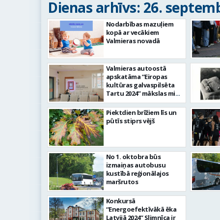
Dienas arhīvs: 26. septemb
Nodarbības mazuļiem
kopā ar vecākiem
Valmieras novadā
Valmieras autoostā
apskatāma “Eiropas
kultūras galvaspilsēta
Tartu 2024” mākslas mini
galerija
Piektdien brīžiem līs un
pūtīs stiprs vējš
No 1. oktobra būs
izmaiņas autobusu
kustībā reģionālajos
maršrutos
Konkursā
“Energoefektīvākā ēka
Latvijā 2024” Slimnīca ir