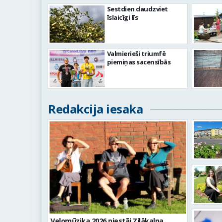
Sestdien daudzviet
īslaicīgi līs
Valmierieši triumfē
piemiņas sacensībās
Redakcija iesaka
Velomūzika 2026 piestāj Zilākalna