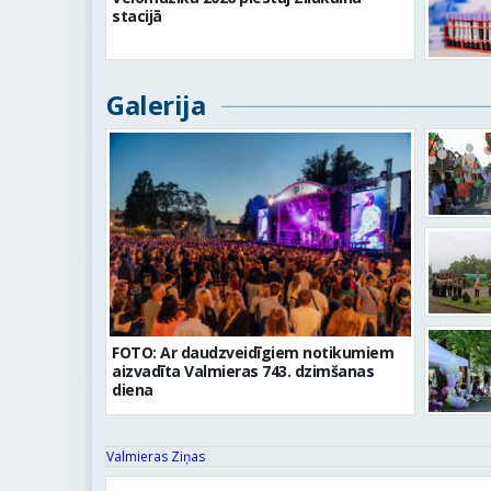
stacijā
Galerija
FOTO: Ar daudzveidīgiem notikumiem
aizvadīta Valmieras 743. dzimšanas
diena
Valmieras Ziņas