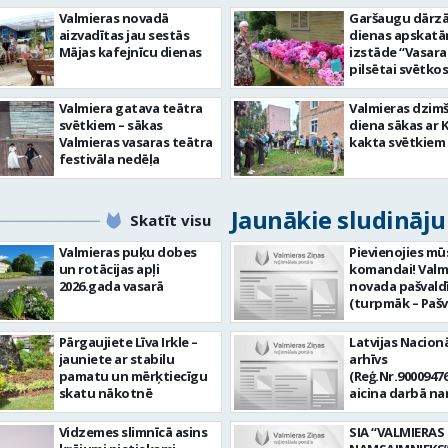
Valmieras novadā
Garšaugu dārzā 
aizvadītas jau sestās
dienas apskat
Mājas kafejnīcu dienas
izstāde “Vasara
pilsētai svētkos
Valmiera gatava teātra
Valmieras dzim
svētkiem – sākas
diena sākas ar 
Valmieras vasaras teātra
kakta svētkiem
festivāla nedēļa
Jaunākie sludināj
Skatīt visu
Valmieras puķu dobes
Pievienojies mū
un rotācijas apļi
komandai! Valm
2026.gada vasarā
novada pašvald
(turpmāk – Pašv
aicina darbā
Informācijas te
Pārgaujiete Līva Irkle –
Latvijas Nacionā
centra (ITC) inf
jauniete ar stabilu
arhīvs
tehnoloģiju
pamatu un mērķtiecīgu
(Reģ.Nr.90009476
administratoru/
skatu nākotnē
aicina darbā n
nenoteiktu laik
pārzini (uz nen
vieta: Rūjienas 
laiku) Valmieras
Vidzemes slimnīcā asins
SIA “VALMIERAS
Naukšēnu apvi
valsts arhīvā Mēs