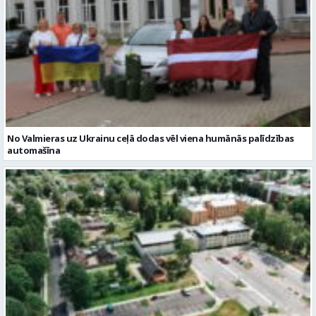
No Valmieras uz Ukrainu ceļā dodas vēl viena humānās palīdzības
automašīna