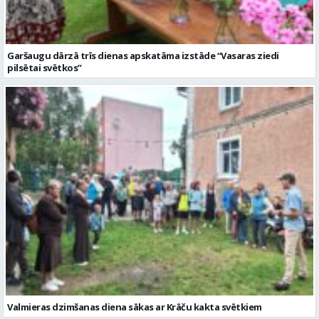
Garšaugu dārzā trīs dienas apskatāma izstāde “Vasaras ziedi
pilsētai svētkos”
Valmieras dzimšanas diena sākas ar Krāču kakta svētkiem