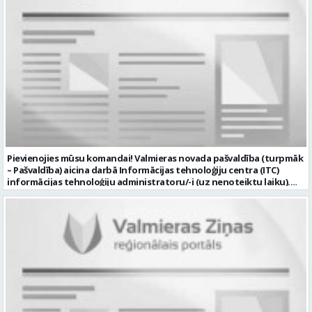
Pievienojies mūsu komandai! Valmieras novada pašvaldība (turpmāk
– Pašvaldība) aicina darbā Informācijas tehnoloģiju centra (ITC)
informācijas tehnoloģiju administratoru/-i (uz nenoteiktu laiku).
Darba vieta: Rūjienas un Naukšēnu apvienību teritorijās Ja Tev ir
vēlme: nodrošināt ar informācijas un komunikācijas tehnoloģijām
(turpmāk – IKT) saistīto problēmu pieteikumu pārvaldību un
operatīvu risināšanu; nodrošināt datortehnikas lietotāju atbalstu
un ar to saistīto problēmsituāciju risināšanu; uzstādīt, konfigurēt,
diagnosticēt un modernizēt Pašvaldības iestāžu datortehniku,
datortīklus un programmatūru, novērst kļūmes to darbībā;
kontrolēt ārējo pakalpojumu sniedzēju darbu izpildi Pašvaldības
iestādēs infrastruktūras uzturēšanā; sagatavot priekšlikumus par
IKT nomaiņu un efektīvāku izmantošanu; un ja Tev ir: vismaz vidējā
profesionālā izglītība informācijas tehnoloģiju jomā; darba