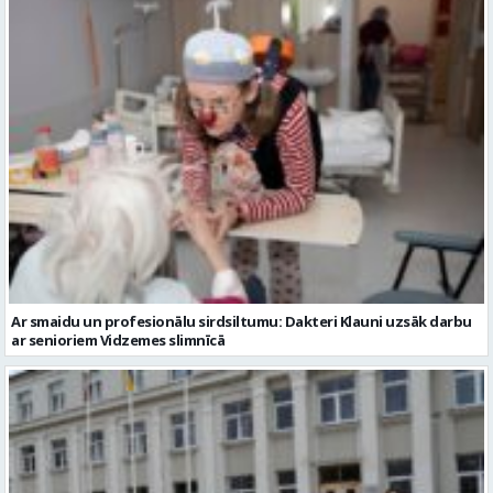
Ar smaidu un profesionālu sirdsiltumu: Dakteri Klauni uzsāk darbu
ar senioriem Vidzemes slimnīcā