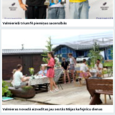
Valmierieši triumfē piemiņas sacensībās
Valmieras novadā aizvadītas jau sestās Mājas kafejnīcu dienas