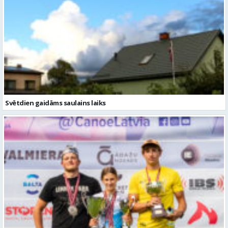
Svētdien gaidāms saulains laiks