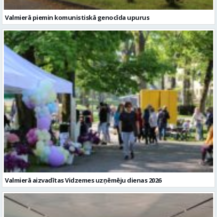
Valmierā piemin komunistiskā genocīda upurus
Valmierā aizvadītas Vidzemes uzņēmēju dienas 2026