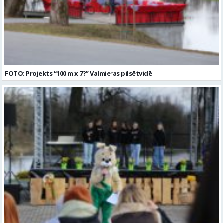
FOTO: Projekts “100 m x 7?” Valmieras pilsētvidē