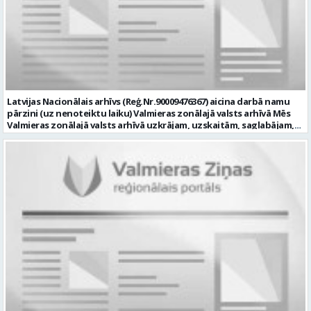
pieredze (ar informācijas tehnoloģijām saistītā jomā); izpratne par
datortehnikas un biroja tehnikas uzbūvi un problēmu risināšanas
secību; izpratne par datortīkla uzbūvi, tīkla iekārtu darbības
principiem; valsts valodas prasmes atbilstoši Valsts valodas likuma
prasībām; kompetences: ļoti labas organizatoriskās un saskarsmes
spējas, argumentācijas prasme; prasme patstāvīgi pieņemt
lēmumus; analītiskās spējas; augsta atbildības sajūta; precizitāte;
spēja strādāt individuāli un komandā; pašiniciatīva un spēja meklēt
Latvijas Nacionālais arhīvs (Reģ.Nr.90009476367) aicina darbā namu
un piedāvāt jaunus risinājumus; mēs piedāvājam: dinamisku,
pārzini (uz nenoteiktu laiku) Valmieras zonālajā valsts arhīvā Mēs
interesantu un atbildīgu darbu un ideju īstenošanas iespējas uz
Valmieras zonālajā valsts arhīvā uzkrājam, uzskaitām, saglabājam,
attīstību vērstā Pašvaldībā; pamatalgu pārbaudes laikā 1258,- EUR
darām pieejamu un popularizējam nacionālo dokumentāro
pirms nodokļu nomaksas, pēc pārbaudes laika 1310,- EUR pirms
mantojumu. Mūsu pārraudzībā un darbības zonā ietilpst Valmieras,
nodokļu nomaksas; iespēju saņemt atvaļinājuma pabalstu darba un
Valkas, Smiltenes un Limbažu novadi. Aicinām savai komandai
dzīves līdzsvaram par labu darba sniegumu; darba devēja
pievienoties čaklu, rūpīgu un atbildīgu kolēģi namu pārziņa amatā,
līdzfinansētu veselības apdrošināšanu pēc pārbaudes laika beigām,
kurš rūpētos par mūsu darba vietu Valmierā, Cempu ielā 13. Piesakies
kā arī citas sociālās garantijas/labumus atbilstoši darba rezultātam
un pievienojies mūsu kolektīvam! Mums ir svarīgi, lai Tev ir: • vismaz
un normatīvajos aktos noteiktajam; profesionālās pilnveidošanās
vidējā vai vidējā profesionālā izglītība; • profesionāla pieredze
un izaugsmes iespējas zinošu un atsaucīgu kolēģu komandā. CV,
saimniecisko darbu veikšanā, vēlams ēku vai namu
motivācijas vēstuli (līdz vienai A4 lapai datorrakstā Arial fontā, ar
apsaimniekošanas jomā; • labas iemaņas darbā ar datoru (MS Office,
burtu lielumu “11”) un izglītības dokumenta kopiju, lūdzam iesniegt
tīmekļa pārlūkprogrammās, e pasts); • valsts valodas prasmes
elektroniski, nosūtot uz personals@valmierasnovads.lv vai
vismaz B2 līmenī; • prasme plānot un organizēt savu darbu,
personīgi Pašvaldības Dokumentu pārvaldības un klientu
patstāvīgi risināt ar darba pienākumiem saistītus jautājumus, kā arī
apkalpošanas centrā, adrese: Lāčplēša ielā 2, Valmierā, Valmieras
augsta atbildības izjūta un labas sadarbības prasmes; • B
novadā ar norādi „Informācijas tehnoloģiju centra Informācijas
kategorijas autovadītāja apliecība, iespēja darba vajadzībām
tehnoloģiju administratora/-es amatam” līdz 2026.gada
izmantot personīgo automašīnu; • par priekšrocību uzskatīsim
23.augustam. Tālrunis papildu informācijai: 64292237. Profesija: