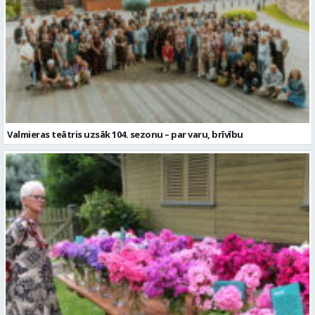
Valmieras teātris uzsāk 104. sezonu – par varu, brīvību