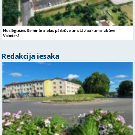
Noslēgusies Semināra ielas pārbūve un stāvlaukuma izbūve
Valmierā
Redakcija iesaka