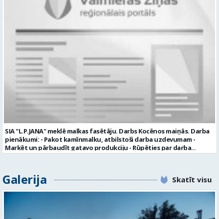
komunikācijas spējas labas iemaņas darbā ar datoru un
elektronisko kases aparātu UZŅĒMUMS PIEDĀVĀ: darbu stabilā
uzņēmumā darba laiku: maiņu grafiks (1. dežūra no plkst. 05.20 līdz
plkst. 16.20 un 2.dežūra no plkst. 12.50-21.00) darba samaksu sākot no
1100 līdz 1250 EUR (pirms nodokļu nomaksas) pilnas sociālās
garantijas veselības apdrošināšanas iespējas dinamisku un
profesionālu darba vidi apmācību pirms darba pienākumu
uzsākšanas CV ar norādi vakancei „dispečers Valmierā” iesniegt līdz
2026. gada 21. augustam (ieskaitot): sūtot elektroniski uz info@vtu-
valmiera.lv personīgi SIA „VTU Valmiera”, Reģ.nr. 40003004220,
„Brandeļi”, Brandeļi, Kocēnu pagasts, Valmieras novads, personāla
daļā darba dienās no plkst. 13:00 līdz 16:00. 2 nedēļu laikā pēc
konkursa termiņa beigām sazināsimies ar pretendentiem, kuri tiks
aicināti uz tikšanos klātienē. Informācijai: 29231565 * Iesniegtos
personas datus SIA “VTU VALMIERA” izmantos, lai konkursa kārtībā
noteiktu vakancei atbilstošāko kandidātu. Ja kandidāts vēlas, lai
SIA "L.P.JANA" meklē malkas fasētāju. Darbs Kocēnos maiņās. Darba
viņa personas dati tiktu saglabāti SIA “VTU VALMIERA” iekšējā datu
pienākumi: - Pakot kamīnmalku, atbilstoši darba uzdevumam -
bāzē ar mērķi tos apstrādāt citos SIA “VTU VALMIERA” personāla
Marķēt un pārbaudīt gatavo produkciju - Rūpēties par darba
atlases konkursos, tad pieteikumā vakancei lūdzam kandidātam
kvalitāti un kārtību darba vietā Prasības kandidātiem: - Laba fiziskā
norādīt savu piekrišanu personas datu saglabāšanai. Profesija:
izturība - Precizitāte un ātrums - Prasme un vēlme strādāt komandā
TRANSPORTA DISPEČERS Darba vietas adrese: LATVIJA, Stacijas iela 1,
Uzņēmums piedāvā: - Atalgojumu EUR 1200 bruto (atkarīgs no
Galerija
Valmiera, Valmieras nov. Darba laika veids: Summētais darba laiks
Skatīt visu
padarītā) - Vienmēr laikā izmaksātu algu - Profesionālus un
Darba veids: Darbinieka amats uz nenoteiktu laiku Slodze: Viena
atbalstošus kolēģus Lūgums CV sūtīt uz e- pastu:
vesela slodze Darbības joma: Pakalpojumi Pieteikto vietu skaits: 1
pasutijumi@lpjana.lv vai zvanīt pa tālruni: 28319289 Profesija:
Līgums: Darbinieka amats uz nenoteiktu laiku Aktuāla līdz: 2026-08-
SAIŅOŠANAS OPERATORS Algas izmaksas veids: Laika darba alga
21 Kontaktpersona: CV ar norādi vakancei lūdzu sūtīt uz e-pastu
Darba vietas adrese: LATVIJA, Gravas iela 2, Kocēni, Kocēnu pag.,
info@vtu-valmiera.lv vai iesniegt personīgi Izglītības līmenis: