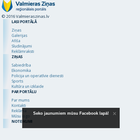
© 2016 Valmieraszinas.lv
LASI PORTĀLĀ
Ziņas
Galerijas
Afiša
Sludinājumi
Reklāmraksti
ZIŅAS
Sabiedrība
Ekonomika
Policija un operatīvie dienesti
Sports
Kultūra un izklaide
PAR PORTĀLU
Par mums
Kontakti
Reklāma
Seko jaunumiem mūsu Facebook lapā!
Mūsu logo
NOTEIKUMI
Autortiesības
Lietošanas noteikumi