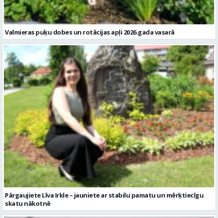
Valmieras puķu dobes un rotācijas apļi 2026.gada vasarā
Pārgaujiete Līva Irkle – jauniete ar stabilu pamatu un mērķtiecīgu
skatu nākotnē