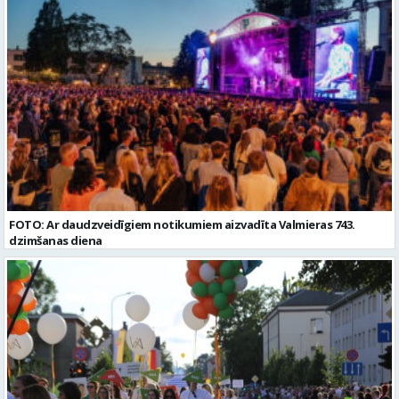
Valmieras nov. Slodze: Viena vesela slodze Darbības joma: Ražošana
Vispārējā vidējā izglītība
Pieteikto vietu skaits: 2 Aktuāla līdz: 2027-09-07 Darba sākšanas
datums: 2026-08-17 Kontaktpersona: Davids Pavlovs
FOTO: Ar daudzveidīgiem notikumiem aizvadīta Valmieras 743.
dzimšanas diena