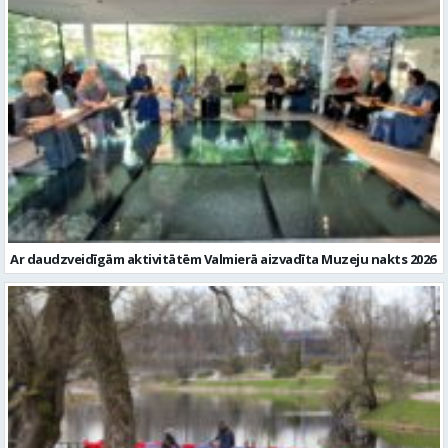
Ar daudzveidīgām aktivitātēm Valmierā aizvadīta Muzeju nakts 2026