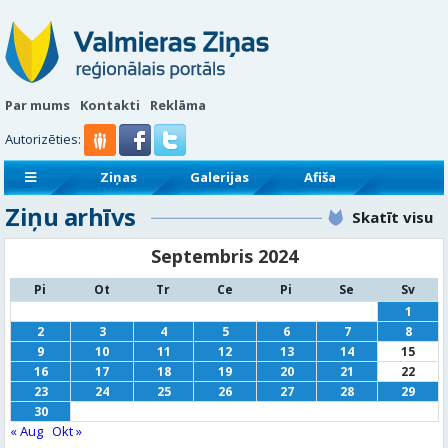
Par mums
Kontakti
Reklāma
Autorizēties:
Ziņas
Galerijas
Afiša
Ziņu arhīvs
Sludinājumi
Reklāmraksti
Skatīt visu
Septembris 2024
Pi
Ot
Tr
Ce
Pi
Se
Sv
1
2
3
4
5
6
7
8
9
10
11
12
13
14
15
16
17
18
19
20
21
22
23
24
25
26
27
28
29
30
« Aug
Okt »