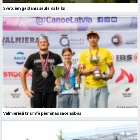
Svētdien gaidāms saulains laiks
Valmierieši triumfē piemiņas sacensībās