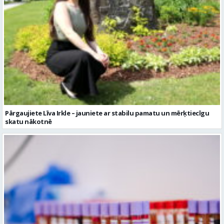
Pārgaujiete Līva Irkle – jauniete ar stabilu pamatu un mērķtiecīgu
skatu nākotnē