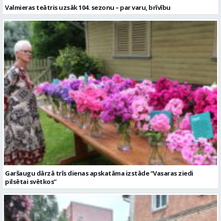
Valmieras teātris uzsāk 104. sezonu – par varu, brīvību
Garšaugu dārzā trīs dienas apskatāma izstāde “Vasaras ziedi
pilsētai svētkos”