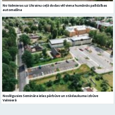
No Valmieras uz Ukrainu ceļā dodas vēl viena humānās palīdzības
automašīna
Noslēgusies Semināra ielas pārbūve un stāvlaukuma izbūve
Valmierā