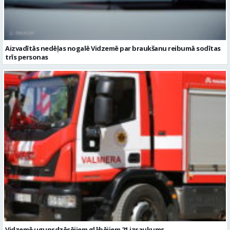
Aizvadītās nedēļas nogalē Vidzemē par braukšanu reibumā sodītas
trīs personas
Vidzemē ugunsdzēsējiem glābējiem 21 izsaukums