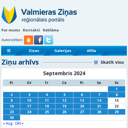
Par mums
Kontakti
Reklāma
Autorizēties:
Ziņas
Galerijas
Afiša
Ziņu arhīvs
Sludinājumi
Reklāmraksti
Skatīt visu
Septembris 2024
Pi
Ot
Tr
Ce
Pi
Se
Sv
1
2
3
4
5
6
7
8
9
10
11
12
13
14
15
16
17
18
19
20
21
22
23
24
25
26
27
28
29
30
« Aug
Okt »