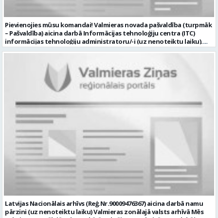
Pievienojies mūsu komandai! Valmieras novada pašvaldība (turpmāk
– Pašvaldība) aicina darbā Informācijas tehnoloģiju centra (ITC)
informācijas tehnoloģiju administratoru/-i (uz nenoteiktu laiku).
Darba vieta: Rūjienas un Naukšēnu apvienību teritorijās Ja Tev ir
vēlme: nodrošināt ar informācijas un komunikācijas tehnoloģijām
(turpmāk – IKT) saistīto problēmu pieteikumu pārvaldību un
operatīvu risināšanu; nodrošināt datortehnikas lietotāju atbalstu
un ar to saistīto problēmsituāciju risināšanu; uzstādīt, konfigurēt,
diagnosticēt un modernizēt Pašvaldības iestāžu datortehniku,
datortīklus un programmatūru, novērst kļūmes to darbībā;
kontrolēt ārējo pakalpojumu sniedzēju darbu izpildi Pašvaldības
iestādēs infrastruktūras uzturēšanā; sagatavot priekšlikumus par
IKT nomaiņu un efektīvāku izmantošanu; un ja Tev ir: vismaz vidējā
profesionālā izglītība informācijas tehnoloģiju jomā; darba
pieredze (ar informācijas tehnoloģijām saistītā jomā); izpratne par
datortehnikas un biroja tehnikas uzbūvi un problēmu risināšanas
secību; izpratne par datortīkla uzbūvi, tīkla iekārtu darbības
principiem; valsts valodas prasmes atbilstoši Valsts valodas likuma
prasībām; kompetences: ļoti labas organizatoriskās un saskarsmes
spējas, argumentācijas prasme; prasme patstāvīgi pieņemt
lēmumus; analītiskās spējas; augsta atbildības sajūta; precizitāte;
spēja strādāt individuāli un komandā; pašiniciatīva un spēja meklēt
Latvijas Nacionālais arhīvs (Reģ.Nr.90009476367) aicina darbā namu
un piedāvāt jaunus risinājumus; mēs piedāvājam: dinamisku,
pārzini (uz nenoteiktu laiku) Valmieras zonālajā valsts arhīvā Mēs
interesantu un atbildīgu darbu un ideju īstenošanas iespējas uz