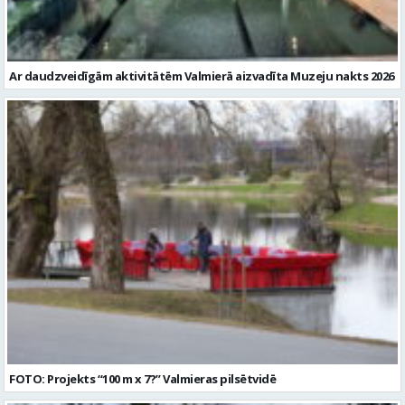
Ar daudzveidīgām aktivitātēm Valmierā aizvadīta Muzeju nakts 2026
FOTO: Projekts “100 m x 7?” Valmieras pilsētvidē