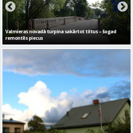
No pagaidu teātra līdz laikmetīgās kultūras centram
– kā attīstīsies “Kurtuve”