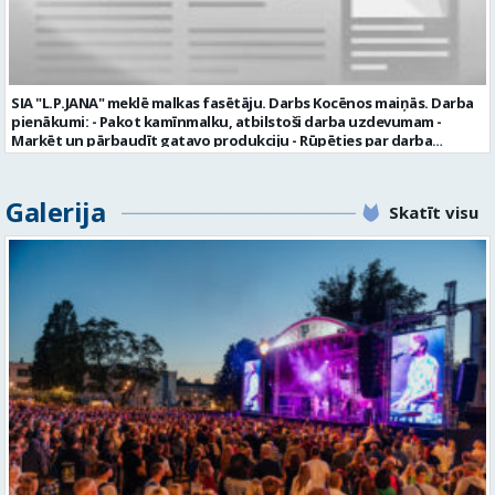
daļā darba dienās no plkst. 13:00 līdz 16:00. 2 nedēļu laikā pēc
konkursa termiņa beigām sazināsimies ar pretendentiem, kuri tiks
aicināti uz tikšanos klātienē. Informācijai: 29231565 * Iesniegtos
personas datus SIA “VTU VALMIERA” izmantos, lai konkursa kārtībā
noteiktu vakancei atbilstošāko kandidātu. Ja kandidāts vēlas, lai
SIA "L.P.JANA" meklē malkas fasētāju. Darbs Kocēnos maiņās. Darba
viņa personas dati tiktu saglabāti SIA “VTU VALMIERA” iekšējā datu
pienākumi: - Pakot kamīnmalku, atbilstoši darba uzdevumam -
bāzē ar mērķi tos apstrādāt citos SIA “VTU VALMIERA” personāla
Marķēt un pārbaudīt gatavo produkciju - Rūpēties par darba
atlases konkursos, tad pieteikumā vakancei lūdzam kandidātam
kvalitāti un kārtību darba vietā Prasības kandidātiem: - Laba fiziskā
norādīt savu piekrišanu personas datu saglabāšanai. Profesija:
izturība - Precizitāte un ātrums - Prasme un vēlme strādāt komandā
TRANSPORTA DISPEČERS Darba vietas adrese: LATVIJA, Stacijas iela 1,
Uzņēmums piedāvā: - Atalgojumu EUR 1200 bruto (atkarīgs no
Galerija
Valmiera, Valmieras nov. Darba laika veids: Summētais darba laiks
Skatīt visu
padarītā) - Vienmēr laikā izmaksātu algu - Profesionālus un
Darba veids: Darbinieka amats uz nenoteiktu laiku Slodze: Viena
atbalstošus kolēģus Lūgums CV sūtīt uz e- pastu:
vesela slodze Darbības joma: Pakalpojumi Pieteikto vietu skaits: 1
pasutijumi@lpjana.lv vai zvanīt pa tālruni: 28319289 Profesija:
Līgums: Darbinieka amats uz nenoteiktu laiku Aktuāla līdz: 2026-08-
SAIŅOŠANAS OPERATORS Algas izmaksas veids: Laika darba alga
21 Kontaktpersona: CV ar norādi vakancei lūdzu sūtīt uz e-pastu
Darba vietas adrese: LATVIJA, Gravas iela 2, Kocēni, Kocēnu pag.,
info@vtu-valmiera.lv vai iesniegt personīgi Izglītības līmenis:
Valmieras nov. Slodze: Viena vesela slodze Darbības joma: Ražošana
Vispārējā vidējā izglītība
Pieteikto vietu skaits: 2 Aktuāla līdz: 2027-09-07 Darba sākšanas
datums: 2026-08-17 Kontaktpersona: Davids Pavlovs