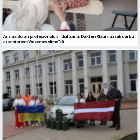
Ar smaidu un profesionālu sirdsiltumu: Dakteri Klauni uzsāk darbu
ar senioriem Vidzemes slimnīcā