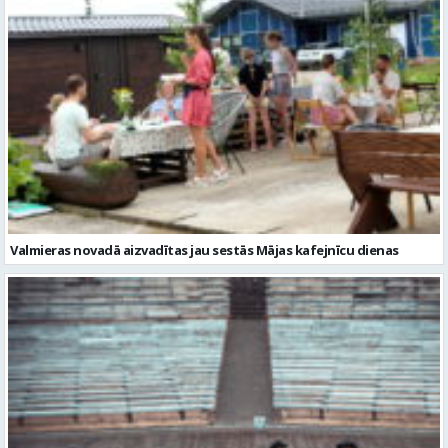
Valmieras novadā aizvadītas jau sestās Mājas kafejnīcu dienas