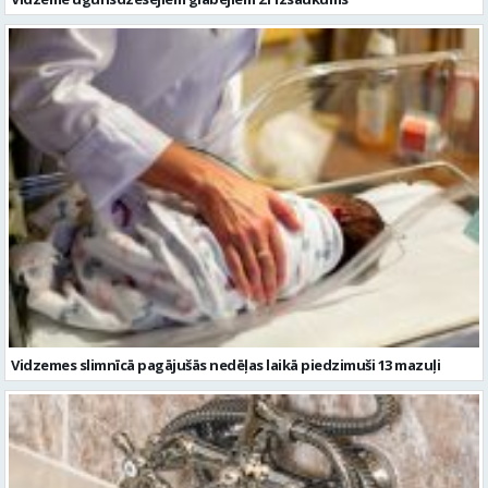
Vidzemes slimnīcā pagājušās nedēļas laikā piedzimuši 13 mazuļi