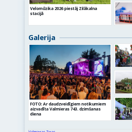
Velomūzika 2026 piestāj Zilākalna
stacijā
Galerija
FOTO: Ar daudzveidīgiem notikumiem
aizvadīta Valmieras 743. dzimšanas
diena
Valmieras Ziņas