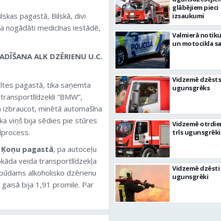
glābējiem pieci
skas pagastā, Bilskā, divi
izsaukumi
ika nogādāti medicīnas iestādē,
Valmierā notiku
un motocikla s
ADĪŠANA ALK DZĒRIENU U.C.
Vidzemē dzēsts
ltes pagastā, tika saņemta
ugunsgrēks
 transportlīdzekli “BMW”,
m izbraucot, minētā automašīna
ka viņš bija sēdies pie stūres
Vidzemē otrdie
lprocess.
trīs ugunsgrēki
, Ķoņu pagastā
, pa autoceļu
bkāda veida transportlīdzekļa
Vidzemē dzēsti 
, būdams alkoholisko dzērienu
ugunsgrēki
 gaisā bija 1,91 promile. Par