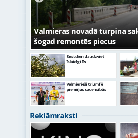
ežojumi
s
Valmieras novadā turpina sakā
šogad remontēs piecus
Sestdien daudzviet
īslaicīgi līs
Valmierieši triumfē
piemiņas sacensībās
Reklāmraksti