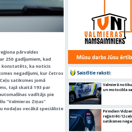
 reģiona pārvaldes
ar 250 gadījumiem, kad
i konstatēts, ka noticis
Saistītie raksti:
iksmes negadījumi, kur četros
 Ceļu satiksmes jomā
Valmierā notiku
s, tajā skaitā 193 par
un motocikla s
automašīnas vadītājs pie
lu “Valmieras Ziņas”
bu nodaļas vecākā speciāliste
Pirmdien Vidze
reģistrēti 12 ceļ
satiksmes nega