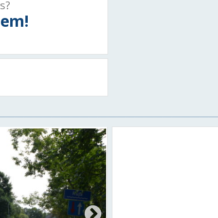
ts?
tiem!