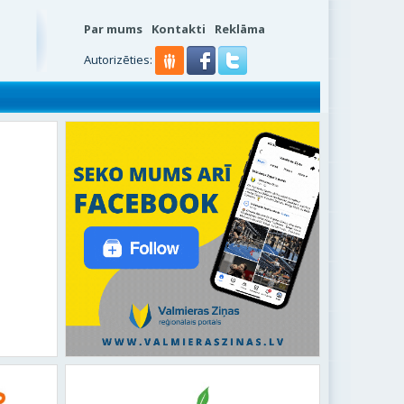
Par mums
Kontakti
Reklāma
s
Autorizēties: