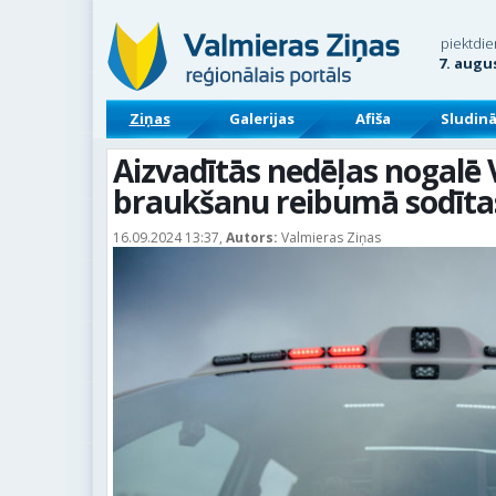
piektdie
7. augu
Ziņas
Galerijas
Afiša
Sludin
Aizvadītās nedēļas nogalē
braukšanu reibumā sodītas
16.09.2024 13:37,
Autors:
Valmieras Ziņas