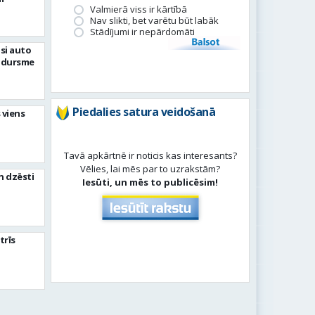
Valmierā viss ir kārtībā
Nav slikti, bet varētu būt labāk
Stādījumi ir nepārdomāti
Balsot
si auto
adursme
Piedalies satura veidošanā
 viens
Tavā apkārtnē ir noticis kas interesants?
Vēlies, lai mēs par to uzrakstām?
n dzēsti
Iesūti, un mēs to publicēsim!
trīs