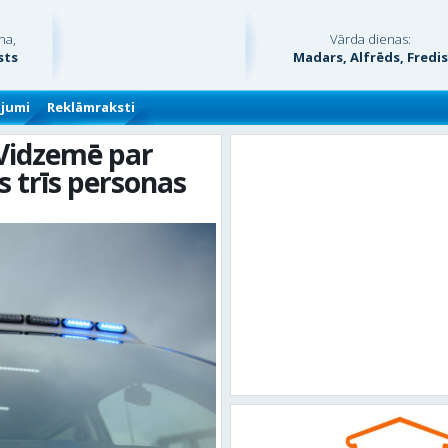
na,
Vārda dienas:
sts
Madars, Alfrēds, Fredi
ājumi
Reklāmraksti
 Vidzemē par
 trīs personas