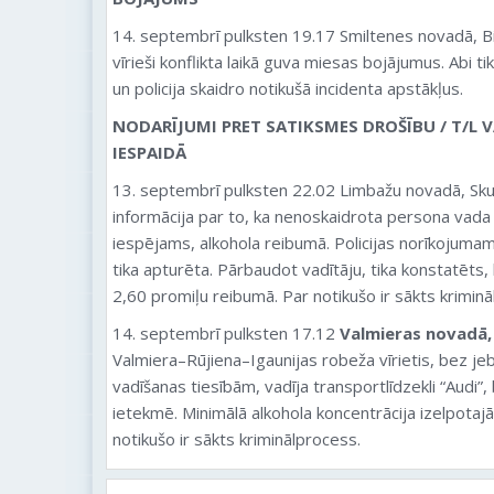
14. septembrī pulksten 19.17 Smiltenes novadā, Bil
vīrieši konflikta laikā guva miesas bojājumus. Abi t
un policija skaidro notikušā incidenta apstākļus.
NODARĪJUMI PRET SATIKSMES DROŠĪBU / T/L V
IESPAIDĀ
13. septembrī pulksten 22.02 Limbažu novadā, Sku
informācija par to, ka nenoskaidrota persona vada
iespējams, alkohola reibumā. Policijas norīkojuma
tika apturēta. Pārbaudot vadītāju, tika konstatēts, 
2,60 promiļu reibumā. Par notikušo ir sākts kriminā
14. septembrī pulksten 17.12
Valmieras novadā
Valmiera–Rūjiena–Igaunijas robeža vīrietis, bez je
vadīšanas tiesībām, vadīja transportlīdzekli “Audi”
ietekmē. Minimālā alkohola koncentrācija izelpotajā
notikušo ir sākts kriminālprocess.