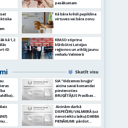
pasākumam
ssat
Kā bāra krēsli papildina
aktiska
virtuves vai bāra zonu
kam
rāk kā 1,2
KRASO stiprina
ālās
klātbūtni Latvijas
rt-ID
reģionos un atklāj jaunu
veikalu Valmierā
umi
Skatīt visu
su
SIA "Vidzemes bruģis"
ieras
aicina savai komandai
ība
pievienoties
aldība)
BRUĢĒTĀJUS Prasības
pretendentiem: Vēlme
hnoloģiju
strādāt - augsta
lais
Aicinām darbā
ormācijas
atbildības sajūta pret
DISPEČERU VALMIERĀ (uz
darbu, precizitāte;
367)
nenoteiktu laiku) DARBA
-i (uz
Pieredze bruģēšanā vai
amu
PIENĀKUMI: pārdot
u). Darba
ceļu būvniecībā. Darba
oteiktu
braukšanas