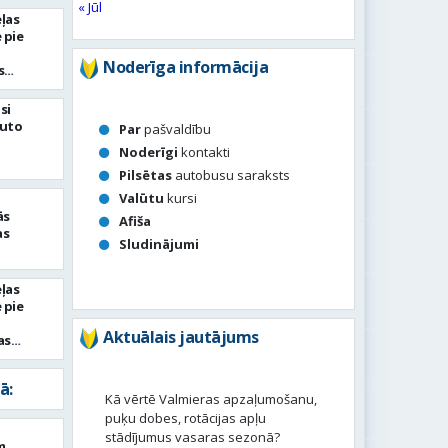
« Jūl
ļas
 pie
Noderīga informācija
s
si
auto
Par
pašvaldību
Noderīgi
kontakti
Pilsētas
autobusu saraksts
Valūtu
kursi
ās
Afiša
as
Sludinājumi
ļas
 pie
Aktuālais jautājums
as
ā:
Kā vērtē Valmieras apzaļumošanu,
puķu dobes, rotācijas apļu
stādījumus vasaras sezonā?
m