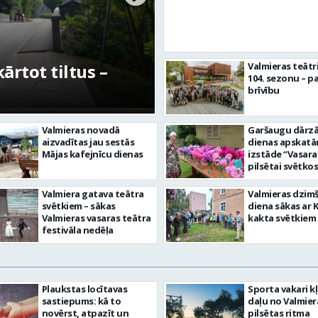
rtot tiltus –
No pagaidu teātra 
Valmieras teātr
104. sezonu – pa
centram – kā attīs
brīvību
Valmieras novadā
Garšaugu dārzā 
aizvadītas jau sestās
dienas apskat
Mājas kafejnīcu dienas
izstāde “Vasara
pilsētai svētkos
Valmiera gatava teātra
Valmieras dzim
svētkiem – sākas
diena sākas ar 
Valmieras vasaras teātra
kakta svētkiem
festivāla nedēļa
Plaukstas locītavas
Sporta vakari k
sastiepums: kā to
daļu no Valmier
novērst, atpazīt un
pilsētas ritma