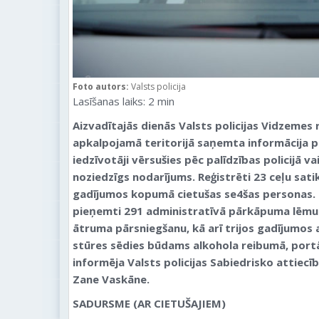
Foto autors:
Valsts policija
Lasīšanas laiks:
2
min
Aizvadītajās dienās Valsts policijas Vidzemes
apkalpojamā teritorijā saņemta informācija p
iedzīvotāji vērsušies pēc palīdzības policijā va
noziedzīgs nodarījums. Reģistrēti 23 ceļu sat
gadījumos kopumā cietušas se4šas personas.
pieņemti 291 administratīvā pārkāpuma lēmum
ātruma pārsniegšanu, kā arī trijos gadījumos 
stūres sēdies būdams alkohola reibumā, portā
informēja Valsts policijas Sabiedrisko attiecī
Zane Vaskāne.
SADURSME (AR CIETUŠAJIEM)