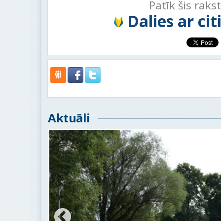
Patīk šis raks
Dalies ar ci
Aktuāli