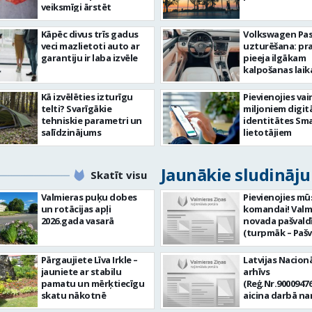
veiksmīgi ārstēt
Kāpēc divus trīs gadus
Volkswagen Pa
veci mazlietoti auto ar
uzturēšana: pr
garantiju ir laba izvēle
pieeja ilgākam
kalpošanas lai
Kā izvēlēties izturīgu
Pievienojies vai
telti? Svarīgākie
miljoniem digit
tehniskie parametri un
identitātes Sma
salīdzinājums
lietotājiem
Jaunākie sludināj
Skatīt visu
Valmieras puķu dobes
Pievienojies mū
un rotācijas apļi
komandai! Valm
2026.gada vasarā
novada pašvald
(turpmāk – Pašv
aicina darbā
Informācijas te
Pārgaujiete Līva Irkle –
Latvijas Nacionā
centra (ITC) inf
jauniete ar stabilu
arhīvs
tehnoloģiju
pamatu un mērķtiecīgu
(Reģ.Nr.90009476
administratoru/
skatu nākotnē
aicina darbā n
nenoteiktu laik
pārzini (uz nen