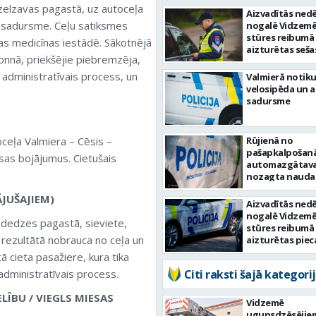
elzavas pagastā, uz autoceļa
Aizvadītās nedē
u sadursme. Ceļu satiksmes
nogalē Vidzemē
stūres reibumā
as medicīnas iestādē. Sākotnējā
aizturētas seša
olonnā, priekšējie piebremzēja,
personas
 administratīvais process, un
Valmierā notiku
velosipēda un 
sadursme
ceļa Valmiera – Cēsis –
Rūjienā no
pašapkalpošan
esas bojājumus. Cietušais
automazgātav
nozagta nauda
JUŠAJIEM)
Aizvadītās nedē
nogalē Vidzemē
dedzes pagastā, sieviete,
stūres reibumā
ā rezultātā nobrauca no ceļa un
aizturētas piec
personas
 cieta pasažiere, kura tika
administratīvais process.
Citi raksti šajā kategorij
LĪBU / VIEGLS MIESAS
Vidzemē
ugunsdzēsējie