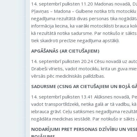
14. septembrī pulksten 11.20 Madonas novadā, Dz
Pļaviņas – Madona – Gulbene notika trīs motocikl
negadījuma rezultātā divas personas tika nogādāt
informācija liecina, ka vairāki motociklisti brauca k
kā rezultātā notika sadursme. Par notikušo ir sākts
tiek skaidroti precīzie negadījuma apstākļi.
APGĀŠANĀS (AR CIETUŠAJIEM)
14. septembrī pulksten 20.24 Cēsu novadā uz auto
Drabeši vīrietis, vadot motociklu, krita un guva mi
vērsās pēc medicīniskās palīdzības.
SADURSME (CSNG AR CIETUŠAJIEM UN BOJĀ GĀ
14. septembrī pulksten 13.41 Alūksnes novadā, Pe
vadot transportlīdzekli, netika galā ar tā vadību, k
iebrauca grāvī. Ceļu satiksmes negadījuma rezultātā
nogādāta medicīnas iestādē. Par notikušo ir sākts 
NODARĪJUMI PRET PERSONAS DZĪVĪBU UN VESE
BOJĀJUMS