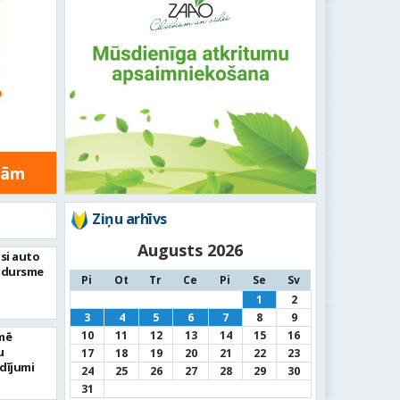
Ziņu arhīvs
Augusts 2026
si auto
adursme
Pi
Ot
Tr
Ce
Pi
Se
Sv
1
2
3
4
5
6
7
8
9
10
11
12
13
14
15
16
mē
u
17
18
19
20
21
22
23
dījumi
24
25
26
27
28
29
30
31