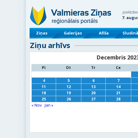
piektdie
7. augu
Ziņas
Galerijas
Afiša
Sludin
Ziņu arhīvs
Decembris 202
Pi
Ot
Tr
Ce
4
5
6
7
11
12
13
14
18
19
20
21
25
26
27
28
« Nov
Jan »