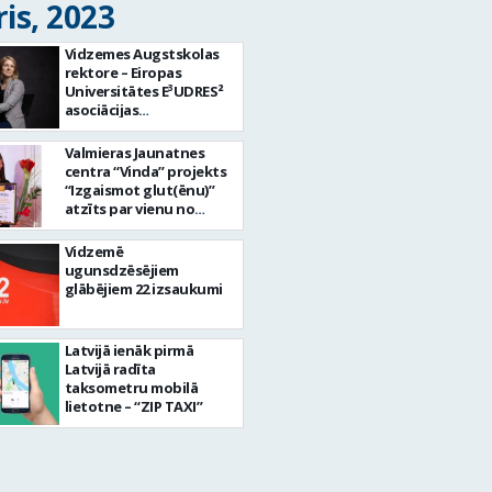
is, 2023
Vidzemes Augstskolas
rektore – Eiropas
Universitātes E³UDRES²
asociācijas
viceprezidente
Valmieras Jaunatnes
centra “Vinda” projekts
“Izgaismot glut(ēnu)”
atzīts par vienu no
labākajiem
Vidzemē
ugunsdzēsējiem
glābējiem 22 izsaukumi
Latvijā ienāk pirmā
Latvijā radīta
taksometru mobilā
lietotne – “ZIP TAXI”