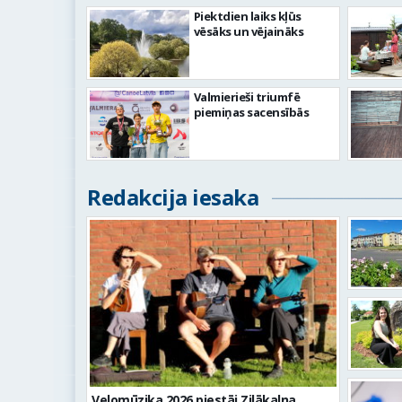
Piektdien laiks kļūs
vēsāks un vējaināks
Valmierieši triumfē
piemiņas sacensībās
Redakcija iesaka
Velomūzika 2026 piestāj Zilākalna