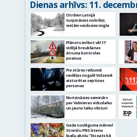
Dienas arhīvs: 11. decembr
Otrdien Latvijā
turpināsies nokrišņi,
vietām veidosies migla
Plānots ierīkot vēl 17
vidējā braukšanas
ātruma kontroles
posmus
Pie stūres reibumā
nedēļas nogalē Vidzemē
aizturētas septiņas
personas
Norisināsies seminārs
par Valmieras viduslaiku
un jauno laiku vēsturi
Gada noslēguma mēnesī
Strenču PNS īsteno
īpašu akciju “Esi pats kā