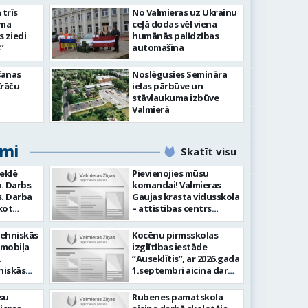
slimnīcā
trīs
No Valmieras uz Ukrainu
āma
ceļā dodas vēl viena
s ziedi
humānās palīdzības
”
automašīna
šanas
Noslēgusies Semināra
Krāču
ielas pārbūve un
stāvlaukuma izbūve
Valmierā
umi
Skatīt visu
meklē
Pievienojies mūsu
. Darbs
komandai! Valmieras
ba
Gaujas krasta vidusskola
kot
– attīstības centrs
ilstoši
(adrese: Jumaras iela 9,
am -
Valmiera) aicina darbā
tehniskās
Kocēnu pirmsskolas
audīt
SPECIĀLO PEDAGOGU
omobiļa
izglītības iestāde
ju -
PIRMSSKOLĀ. Ja Tev ir
“Auseklītis”, ar 2026.gada
arba
vēlme: Veikt bērnu
niskās
1.septembri aicina darbā
tību
attīstības, mācīšanās un
gšana
radošu pirmsskolas
speciālo vajadzību
kļu
izglītības mūzikas
su
Rubenes pamatskola
Laba
izvērtēšanu savas
skolotāju (0,675 likmes,