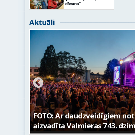
dāvana”
Aktuāli
ikumiem
šanas diena
FOTO: Valmieras pil