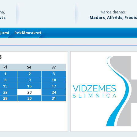
na,
Vārda dienas:
sts
Madars, Alfrēds, Fredi
ājumi
Reklāmraksti
3
Pi
Se
Sv
1
2
3
8
9
10
15
16
17
22
23
24
29
30
31