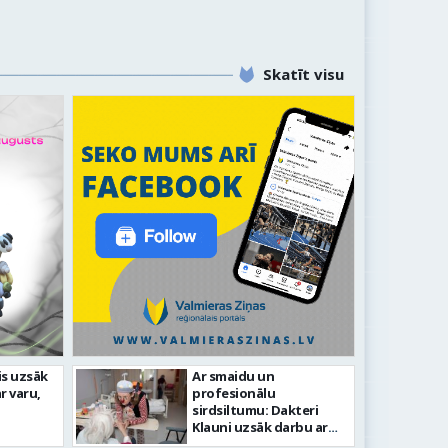
Skatīt visu
 turpinās īstenot nozīmīgus ielu
is uzsāk
Ar smaidu un
r varu,
profesionālu
uktūras investīciju projektus
sirdsiltumu: Dakteri
Klauni uzsāk darbu ar
senioriem Vidzemes