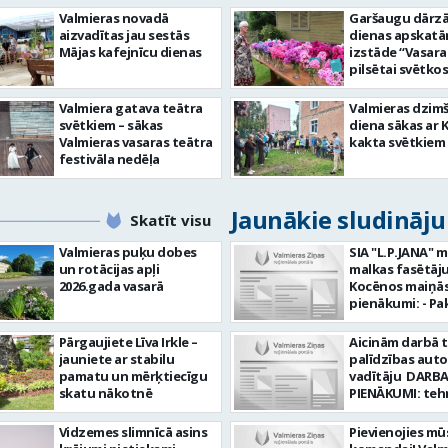
Valmieras novadā
Garšaugu dārzā 
aizvadītas jau sestās
dienas apskat
Mājas kafejnīcu dienas
izstāde “Vasara
pilsētai svētkos
Valmiera gatava teātra
Valmieras dzim
svētkiem – sākas
diena sākas ar 
Valmieras vasaras teātra
kakta svētkiem
festivāla nedēļa
Jaunākie sludināj
Skatīt visu
Valmieras puķu dobes
SIA "L.P.JANA" 
un rotācijas apļi
malkas fasētāju
2026.gada vasarā
Kocēnos maiņās. Dar
pienākumi: - Pa
kamīnmalku, atb
darba uzdevum
Pārgaujiete Līva Irkle –
Aicinām darbā 
Marķēt un pārb
jauniete ar stabilu
palīdzības aut
gatavo produkci
pamatu un mērķtiecīgu
vadītāju DARBA
Rūpēties par d
skatu nākotnē
PIENĀKUMI: teh
kvalitāti un kār
palīdzības snie
darba vietā Prasības
transportlīdze
Vidzemes slimnīcā asins
Pievienojies mū
kandidātiem: - 
evakuācija