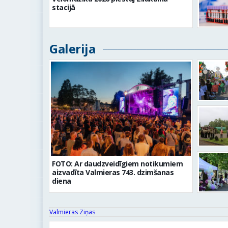
stacijā
Galerija
FOTO: Ar daudzveidīgiem notikumiem
aizvadīta Valmieras 743. dzimšanas
diena
Valmieras Ziņas