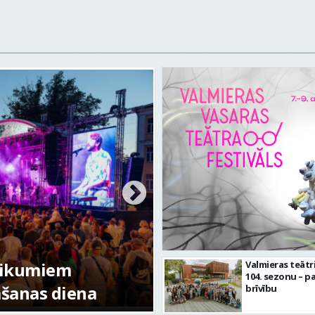
Valmierā
Valmieras teātr
104. sezonu – pa
sētas svētku gājiens 2026
infrastr
brīvību