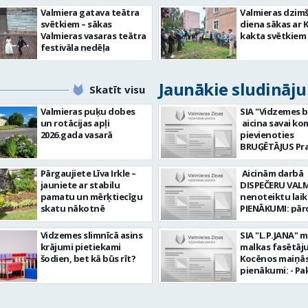
Valmiera gatava teātra
Valmieras dzim
svētkiem – sākas
diena sākas ar 
Valmieras vasaras teātra
kakta svētkiem
festivāla nedēļa
Jaunākie sludināj
Skatīt visu
Valmieras puķu dobes
SIA "Vidzemes b
un rotācijas apļi
aicina savai k
2026.gada vasarā
pievienoties
BRUĢĒTĀJUS Prasības
pretendentiem
strādāt - augst
Pārgaujiete Līva Irkle –
Aicinām darbā
atbildības sajū
jauniete ar stabilu
DISPEČERU VALM
darbu, precizit
pamatu un mērķtiecīgu
nenoteiktu laiku) DA
Pieredze bruģēš
skatu nākotnē
PIENĀKUMI: pār
ceļu būvniecībā. Dar
braukšanas
pienākumi: Br
dokumentus or
Vidzemes slimnīcā asins
SIA "L.P.JANA" 
ieklāšana; Ceļu, 
un koordinēt 
krājumi pietiekami
malkas fasētāju
apmaļu uzstādī
ikdienas maršr
šodien, bet kā būs rīt?
Kocēnos maiņās. Dar
Bruģakmens un
plānošanu un iz
pienākumi: - Pa
piezāģēšana;
nodrošināt au
kamīnmalku, atb
Bruģakmens p
vadītāju dienas
darba uzdevum
sagatavošana. 
uzdevumu
Marķēt un pārb