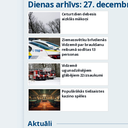
Dienas arhīvs: 27. decembr
Ceturtdien debesis
aizklās mākoņi
Ziemassvētku brīvdienās
Vidzemē par braukšanu
reibumā sodītas 13
personas
Vidzemē
ugunsdzēsējiem
glābējiem 22 izsaukumi
Populārākās tiešsaistes
kazino spēles
Aktuāli