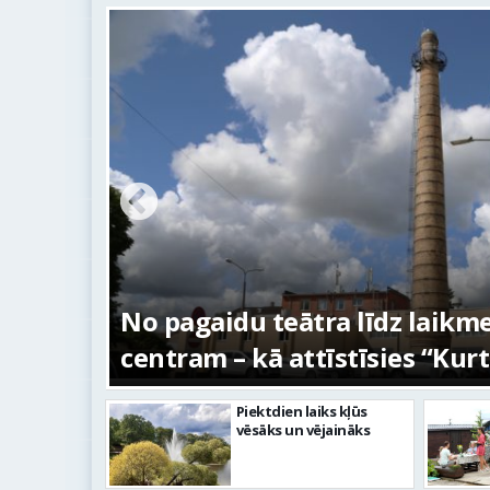
s –
No pagaidu teātra līdz laikm
centram – kā attīstīsies “Kur
Piektdien laiks kļūs
vēsāks un vējaināks