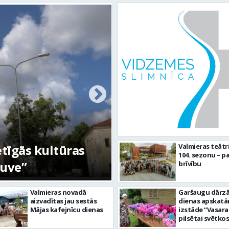
etīgās kultūras
FOTO: Ar daudzve
Valmieras teātr
104. sezonu – pa
tuve”
aizvadīta Valmiera
brīvību
Valmieras novadā
Garšaugu dārzā 
aizvadītas jau sestās
dienas apskat
Mājas kafejnīcu dienas
izstāde “Vasara
pilsētai svētkos