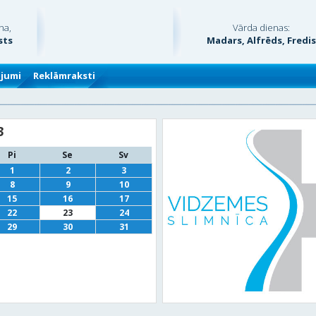
na,
Vārda dienas:
sts
Madars, Alfrēds, Fredi
ājumi
Reklāmraksti
3
Pi
Se
Sv
1
2
3
8
9
10
15
16
17
22
23
24
29
30
31