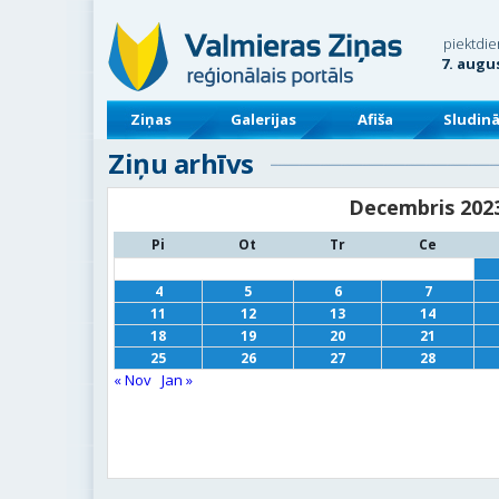
piektdie
7. augu
Ziņas
Galerijas
Afiša
Sludin
Ziņu arhīvs
Decembris 202
Pi
Ot
Tr
Ce
4
5
6
7
11
12
13
14
18
19
20
21
25
26
27
28
« Nov
Jan »