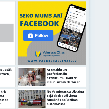
idīgiem notikumiem
is uzsāk
Ar smaidu un
r varu,
profesionālu
s 743. dzimšanas diena
FOTO: V
sirdsiltumu: Dakteri
Klauni uzsāk darbu ar
senioriem Vidzemes
slimnīcā
trīs
No Valmieras uz Ukrainu
āma
ceļā dodas vēl viena
s ziedi
humānās palīdzības
”
automašīna