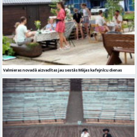
Valmieras novadā aizvadītas jau sestās Mājas kafejnīcu dienas