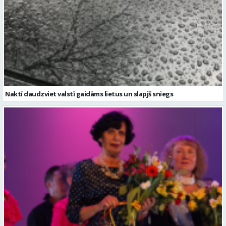
Naktī daudzviet valstī gaidāms lietus un slapjš sniegs