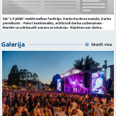
konkursa termiņa beigām sazināsimies ar pretendentiem, kuri tiks
aicināti uz tikšanos klātienē. Informācijai: 29231565 * Iesniegtos
personas datus SIA “VTU VALMIERA” izmantos, lai konkursa kārtībā
noteiktu vakancei atbilstošāko kandidātu. Ja kandidāts vēlas, lai
SIA "L.P.JANA" meklē malkas fasētāju. Darbs Kocēnos maiņās. Darba
viņa personas dati tiktu saglabāti SIA “VTU VALMIERA” iekšējā datu
pienākumi: - Pakot kamīnmalku, atbilstoši darba uzdevumam -
bāzē ar mērķi tos apstrādāt citos SIA “VTU VALMIERA” personāla
Marķēt un pārbaudīt gatavo produkciju - Rūpēties par darba
atlases konkursos, tad pieteikumā vakancei lūdzam kandidātam
kvalitāti un kārtību darba vietā Prasības kandidātiem: - Laba fiziskā
norādīt savu piekrišanu personas datu saglabāšanai. Profesija:
izturība - Precizitāte un ātrums - Prasme un vēlme strādāt komandā
TRANSPORTA DISPEČERS Darba vietas adrese: LATVIJA, Stacijas iela 1,
Uzņēmums piedāvā: - Atalgojumu EUR 1200 bruto (atkarīgs no
Galerija
Valmiera, Valmieras nov. Darba laika veids: Summētais darba laiks
Skatīt visu
padarītā) - Vienmēr laikā izmaksātu algu - Profesionālus un
Darba veids: Darbinieka amats uz nenoteiktu laiku Slodze: Viena
atbalstošus kolēģus Lūgums CV sūtīt uz e- pastu:
vesela slodze Darbības joma: Pakalpojumi Pieteikto vietu skaits: 1
pasutijumi@lpjana.lv vai zvanīt pa tālruni: 28319289 Profesija:
Līgums: Darbinieka amats uz nenoteiktu laiku Aktuāla līdz: 2026-08-
SAIŅOŠANAS OPERATORS Algas izmaksas veids: Laika darba alga
21 Kontaktpersona: CV ar norādi vakancei lūdzu sūtīt uz e-pastu
Darba vietas adrese: LATVIJA, Gravas iela 2, Kocēni, Kocēnu pag.,
info@vtu-valmiera.lv vai iesniegt personīgi Izglītības līmenis:
Valmieras nov. Slodze: Viena vesela slodze Darbības joma: Ražošana
Vispārējā vidējā izglītība
Pieteikto vietu skaits: 2 Aktuāla līdz: 2027-09-07 Darba sākšanas
datums: 2026-08-17 Kontaktpersona: Davids Pavlovs