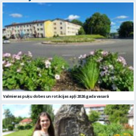
Valmieras puķu dobes un rotācijas apļi 2026.gada vasarā