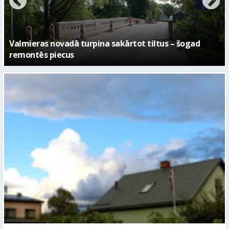
No pagaidu teātra līdz laikmetīgās kultūras centram
– kā attīstīsies “Kurtuve”