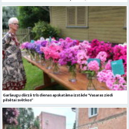
Garšaugu dārzā trīs dienas apskatāma izstāde “Vasaras ziedi
pilsētai svētkos”