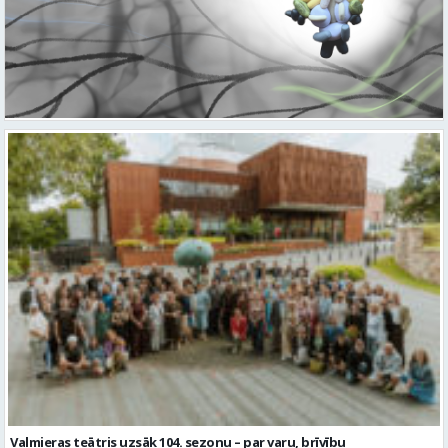
Valmieras teātris uzsāk 104. sezonu – par varu, brīvību