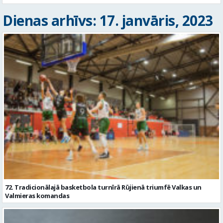
Dienas arhīvs: 17. janvāris, 2023
72. Tradicionālajā basketbola turnīrā Rūjienā triumfē Valkas un
Valmieras komandas