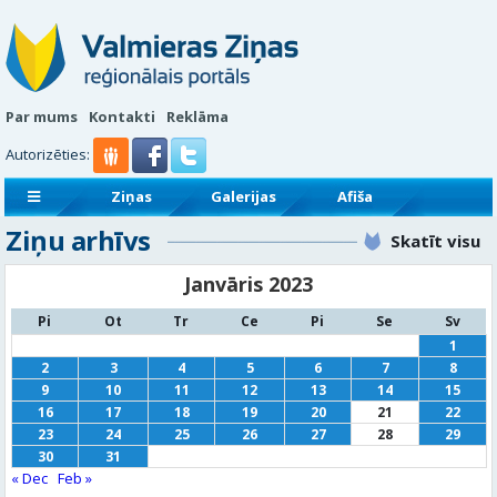
Par mums
Kontakti
Reklāma
Autorizēties:
Ziņas
Galerijas
Afiša
Ziņu arhīvs
Sludinājumi
Reklāmraksti
Skatīt visu
Janvāris 2023
Pi
Ot
Tr
Ce
Pi
Se
Sv
1
2
3
4
5
6
7
8
9
10
11
12
13
14
15
16
17
18
19
20
21
22
23
24
25
26
27
28
29
30
31
« Dec
Feb »