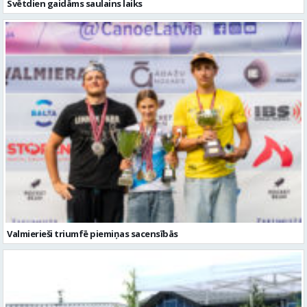
Svētdien gaidāms saulains laiks
Valmierieši triumfē piemiņas sacensībās