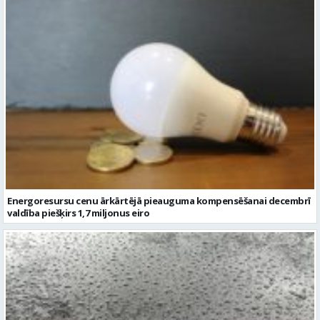
Energoresursu cenu ārkārtējā pieauguma kompensēšanai decembrī
valdība piešķirs 1,7 miljonus eiro