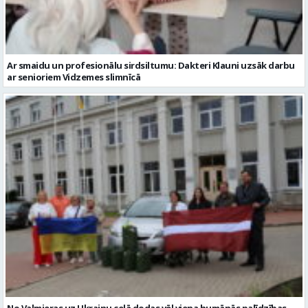
Ar smaidu un profesionālu sirdsiltumu: Dakteri Klauni uzsāk darbu
ar senioriem Vidzemes slimnīcā
No Valmieras uz Ukrainu ceļā dodas vēl viena humānās palīdzības