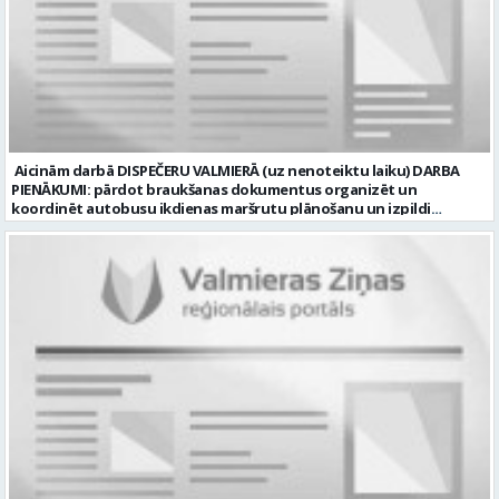
Valmiermuiža, Valmieras pag., Valmieras nov. Darba laika veids:
Normālais darba laiks Darba veids: Darbinieka amats uz nenoteiktu
laiku Slodze: Viena vesela slodze Darbības joma: Būvniecība /
Nekustamais īpašums Pieteikto vietu skaits: 1 Līgums: Darbinieka
amats uz nenoteiktu laiku Aktuāla līdz: 2026-08-20 Kontaktpersona:
CV lūdzam sūtīt uz e-pastu: vbrugis@inbox.lv
Aicinām darbā DISPEČERU VALMIERĀ (uz nenoteiktu laiku) DARBA
PIENĀKUMI: pārdot braukšanas dokumentus organizēt un
koordinēt autobusu ikdienas maršrutu plānošanu un izpildi
nodrošināt autobusu vadītāju dienas darba uzdevumu
sagatavošanu PRASĪBAS PRETENDENTIEM: vidējā vai vidējā
profesionālā izglītība augsta atbildības sajūta, precizitāte un labas
komunikācijas spējas labas iemaņas darbā ar datoru un
elektronisko kases aparātu UZŅĒMUMS PIEDĀVĀ: darbu stabilā
uzņēmumā darba laiku: maiņu grafiks (1. dežūra no plkst. 05.20 līdz
plkst. 16.20 un 2.dežūra no plkst. 12.50-21.00) darba samaksu sākot no
1100 līdz 1250 EUR (pirms nodokļu nomaksas) pilnas sociālās
garantijas veselības apdrošināšanas iespējas dinamisku un
profesionālu darba vidi apmācību pirms darba pienākumu
uzsākšanas CV ar norādi vakancei „dispečers Valmierā” iesniegt līdz
2026. gada 21. augustam (ieskaitot): sūtot elektroniski uz info@vtu-
valmiera.lv personīgi SIA „VTU Valmiera”, Reģ.nr. 40003004220,
„Brandeļi”, Brandeļi, Kocēnu pagasts, Valmieras novads, personāla
daļā darba dienās no plkst. 13:00 līdz 16:00. 2 nedēļu laikā pēc