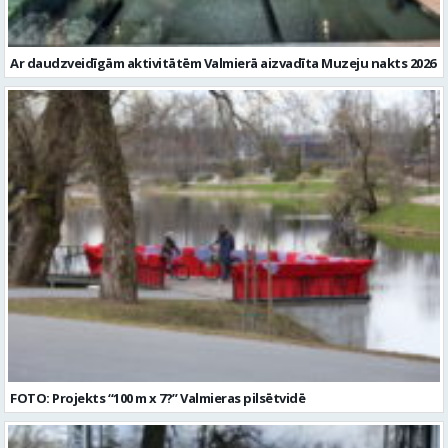
Ar daudzveidīgām aktivitātēm Valmierā aizvadīta Muzeju nakts 2026
FOTO: Projekts “100 m x 7?” Valmieras pilsētvidē