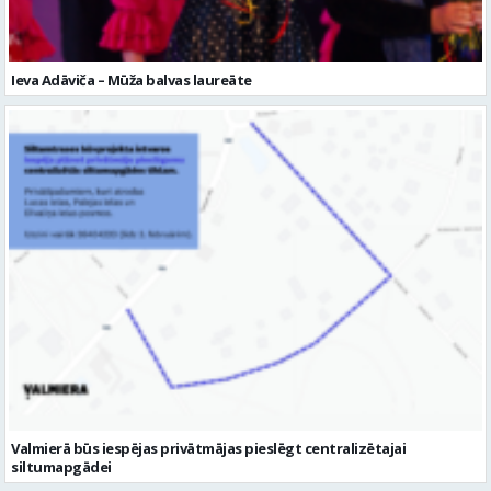
Ieva Adāviča – Mūža balvas laureāte
Valmierā būs iespējas privātmājas pieslēgt centralizētajai
siltumapgādei