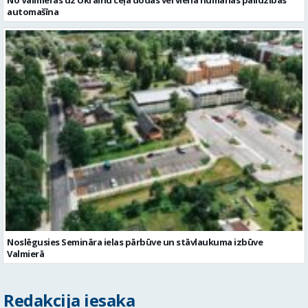
automašīna
Noslēgusies Semināra ielas pārbūve un stāvlaukuma izbūve
Valmierā
Redakcija iesaka