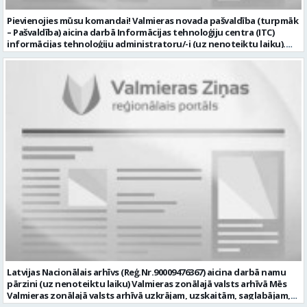
Pievienojies mūsu komandai! Valmieras novada pašvaldība (turpmāk
– Pašvaldība) aicina darbā Informācijas tehnoloģiju centra (ITC)
informācijas tehnoloģiju administratoru/-i (uz nenoteiktu laiku).
Darba vieta: Rūjienas un Naukšēnu apvienību teritorijās Ja Tev ir
vēlme: nodrošināt ar informācijas un komunikācijas tehnoloģijām
(turpmāk – IKT) saistīto problēmu pieteikumu pārvaldību un
operatīvu risināšanu; nodrošināt datortehnikas lietotāju atbalstu
un ar to saistīto problēmsituāciju risināšanu; uzstādīt, konfigurēt,
diagnosticēt un modernizēt Pašvaldības iestāžu datortehniku,
datortīklus un programmatūru, novērst kļūmes to darbībā;
kontrolēt ārējo pakalpojumu sniedzēju darbu izpildi Pašvaldības
iestādēs infrastruktūras uzturēšanā; sagatavot priekšlikumus par
IKT nomaiņu un efektīvāku izmantošanu; un ja Tev ir: vismaz vidējā
profesionālā izglītība informācijas tehnoloģiju jomā; darba
pieredze (ar informācijas tehnoloģijām saistītā jomā); izpratne par
datortehnikas un biroja tehnikas uzbūvi un problēmu risināšanas
secību; izpratne par datortīkla uzbūvi, tīkla iekārtu darbības
principiem; valsts valodas prasmes atbilstoši Valsts valodas likuma
prasībām; kompetences: ļoti labas organizatoriskās un saskarsmes
spējas, argumentācijas prasme; prasme patstāvīgi pieņemt
lēmumus; analītiskās spējas; augsta atbildības sajūta; precizitāte;
spēja strādāt individuāli un komandā; pašiniciatīva un spēja meklēt
Latvijas Nacionālais arhīvs (Reģ.Nr.90009476367) aicina darbā namu
un piedāvāt jaunus risinājumus; mēs piedāvājam: dinamisku,
pārzini (uz nenoteiktu laiku) Valmieras zonālajā valsts arhīvā Mēs
interesantu un atbildīgu darbu un ideju īstenošanas iespējas uz
Valmieras zonālajā valsts arhīvā uzkrājam, uzskaitām, saglabājam,
attīstību vērstā Pašvaldībā; pamatalgu pārbaudes laikā 1258,- EUR
darām pieejamu un popularizējam nacionālo dokumentāro