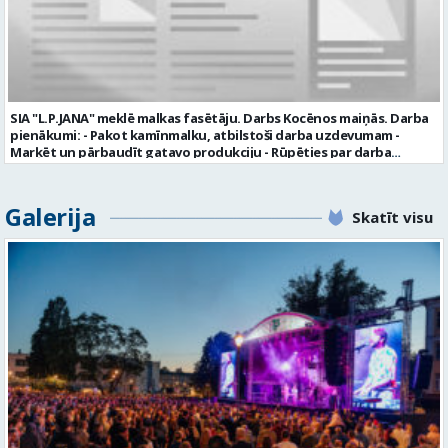
valmiera.lv personīgi SIA „VTU Valmiera”, Reģ.nr. 40003004220,
„Brandeļi”, Brandeļi, Kocēnu pagasts, Valmieras novads, personāla
daļā darba dienās no plkst. 13:00 līdz 16:00. 2 nedēļu laikā pēc
konkursa termiņa beigām sazināsimies ar pretendentiem, kuri tiks
aicināti uz tikšanos klātienē. Informācijai: 29231565 * Iesniegtos
personas datus SIA “VTU VALMIERA” izmantos, lai konkursa kārtībā
noteiktu vakancei atbilstošāko kandidātu. Ja kandidāts vēlas, lai
SIA "L.P.JANA" meklē malkas fasētāju. Darbs Kocēnos maiņās. Darba
viņa personas dati tiktu saglabāti SIA “VTU VALMIERA” iekšējā datu
pienākumi: - Pakot kamīnmalku, atbilstoši darba uzdevumam -
bāzē ar mērķi tos apstrādāt citos SIA “VTU VALMIERA” personāla
Marķēt un pārbaudīt gatavo produkciju - Rūpēties par darba
atlases konkursos, tad pieteikumā vakancei lūdzam kandidātam
kvalitāti un kārtību darba vietā Prasības kandidātiem: - Laba fiziskā
norādīt savu piekrišanu personas datu saglabāšanai. Profesija:
izturība - Precizitāte un ātrums - Prasme un vēlme strādāt komandā
TRANSPORTA DISPEČERS Darba vietas adrese: LATVIJA, Stacijas iela 1,
Uzņēmums piedāvā: - Atalgojumu EUR 1200 bruto (atkarīgs no
Galerija
Valmiera, Valmieras nov. Darba laika veids: Summētais darba laiks
Skatīt visu
padarītā) - Vienmēr laikā izmaksātu algu - Profesionālus un
Darba veids: Darbinieka amats uz nenoteiktu laiku Slodze: Viena
atbalstošus kolēģus Lūgums CV sūtīt uz e- pastu:
vesela slodze Darbības joma: Pakalpojumi Pieteikto vietu skaits: 1
pasutijumi@lpjana.lv vai zvanīt pa tālruni: 28319289 Profesija:
Līgums: Darbinieka amats uz nenoteiktu laiku Aktuāla līdz: 2026-08-
SAIŅOŠANAS OPERATORS Algas izmaksas veids: Laika darba alga
21 Kontaktpersona: CV ar norādi vakancei lūdzu sūtīt uz e-pastu
Darba vietas adrese: LATVIJA, Gravas iela 2, Kocēni, Kocēnu pag.,
info@vtu-valmiera.lv vai iesniegt personīgi Izglītības līmenis:
Valmieras nov. Slodze: Viena vesela slodze Darbības joma: Ražošana
Vispārējā vidējā izglītība
Pieteikto vietu skaits: 2 Aktuāla līdz: 2027-09-07 Darba sākšanas
datums: 2026-08-17 Kontaktpersona: Davids Pavlovs