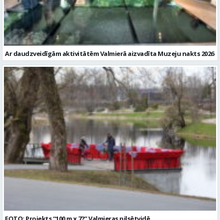
Ar daudzveidīgām aktivitātēm Valmierā aizvadīta Muzeju nakts 2026
FOTO: Projekts “100 m x 7?” Valmieras pilsētvidē