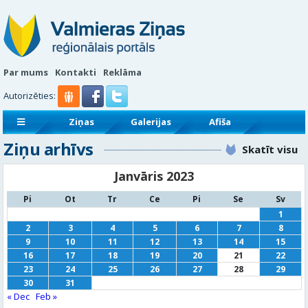
Par mums
Kontakti
Reklāma
Autorizēties:
Ziņas
Galerijas
Afiša
Ziņu arhīvs
Sludinājumi
Reklāmraksti
Skatīt visu
Janvāris 2023
Pi
Ot
Tr
Ce
Pi
Se
Sv
1
2
3
4
5
6
7
8
9
10
11
12
13
14
15
16
17
18
19
20
21
22
23
24
25
26
27
28
29
30
31
« Dec
Feb »