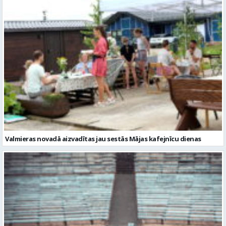
Valmieras novadā aizvadītas jau sestās Mājas kafejnīcu dienas