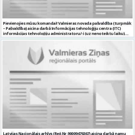
Pievienojies mūsu komandai! Valmieras novada pašvaldība (turpmāk
– Pašvaldība) aicina darbā Informācijas tehnoloģiju centra (ITC)
informācijas tehnoloģiju administratoru/-i (uz nenoteiktu laiku).
Darba vieta: Rūjienas un Naukšēnu apvienību teritorijās Ja Tev ir
vēlme: nodrošināt ar informācijas un komunikācijas tehnoloģijām
(turpmāk – IKT) saistīto problēmu pieteikumu pārvaldību un
operatīvu risināšanu; nodrošināt datortehnikas lietotāju atbalstu
un ar to saistīto problēmsituāciju risināšanu; uzstādīt, konfigurēt,
diagnosticēt un modernizēt Pašvaldības iestāžu datortehniku,
datortīklus un programmatūru, novērst kļūmes to darbībā;
kontrolēt ārējo pakalpojumu sniedzēju darbu izpildi Pašvaldības
iestādēs infrastruktūras uzturēšanā; sagatavot priekšlikumus par
IKT nomaiņu un efektīvāku izmantošanu; un ja Tev ir: vismaz vidējā
profesionālā izglītība informācijas tehnoloģiju jomā; darba
pieredze (ar informācijas tehnoloģijām saistītā jomā); izpratne par
datortehnikas un biroja tehnikas uzbūvi un problēmu risināšanas
secību; izpratne par datortīkla uzbūvi, tīkla iekārtu darbības
principiem; valsts valodas prasmes atbilstoši Valsts valodas likuma
prasībām; kompetences: ļoti labas organizatoriskās un saskarsmes
spējas, argumentācijas prasme; prasme patstāvīgi pieņemt
lēmumus; analītiskās spējas; augsta atbildības sajūta; precizitāte;
spēja strādāt individuāli un komandā; pašiniciatīva un spēja meklēt
Latvijas Nacionālais arhīvs (Reģ.Nr.90009476367) aicina darbā namu