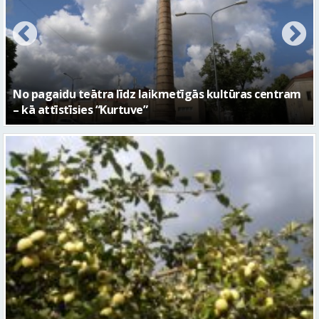
No pagaidu teātra līdz laikmetīgās kultūras centram
– kā attīstīsies “Kurtuve”