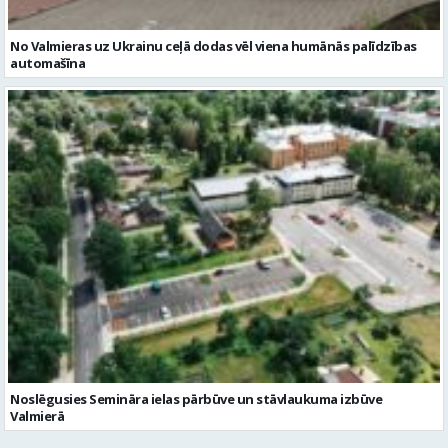
No Valmieras uz Ukrainu ceļā dodas vēl viena humānās palīdzības
automašīna
Noslēgusies Semināra ielas pārbūve un stāvlaukuma izbūve
Valmierā