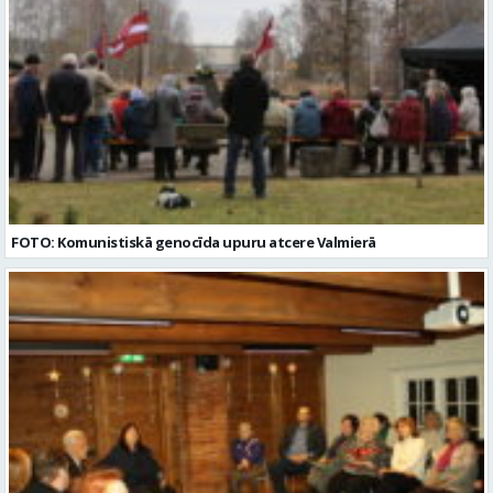
FOTO: Komunistiskā genocīda upuru atcere Valmierā