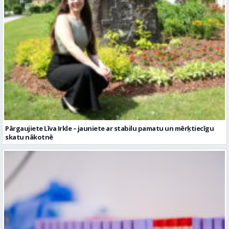
Pārgaujiete Līva Irkle – jauniete ar stabilu pamatu un mērķtiecīgu
skatu nākotnē