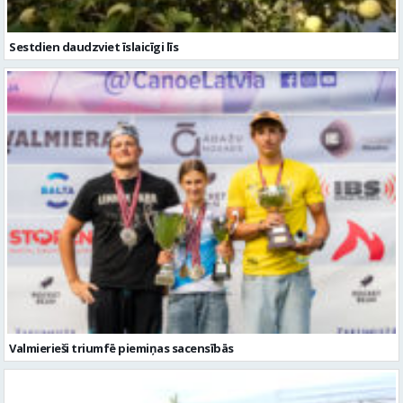
Sestdien daudzviet īslaicīgi līs
Valmierieši triumfē piemiņas sacensībās