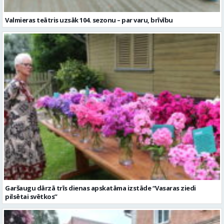
Valmieras teātris uzsāk 104. sezonu – par varu, brīvību
Garšaugu dārzā trīs dienas apskatāma izstāde “Vasaras ziedi
pilsētai svētkos”