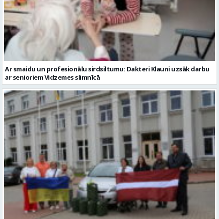
Ar smaidu un profesionālu sirdsiltumu: Dakteri Klauni uzsāk darbu
ar senioriem Vidzemes slimnīcā