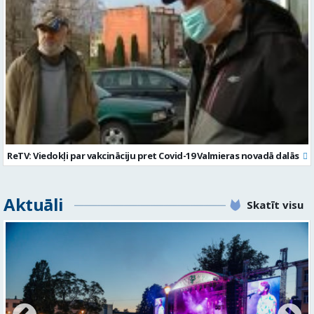
ReTV: Viedokļi par vakcināciju pret Covid-19 Valmieras novadā dalās
Aktuāli
Skatīt visu