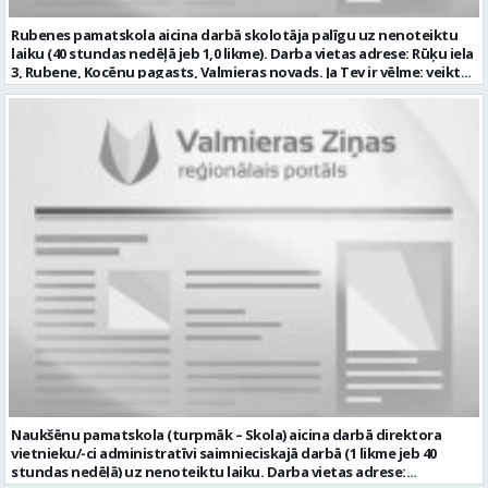
Rubenes pamatskola aicina darbā skolotāja palīgu uz nenoteiktu
laiku (40 stundas nedēļā jeb 1,0 likme). Darba vietas adrese: Rūķu iela
3, Rubene, Kocēnu pagasts, Valmieras novads. Ja Tev ir vēlme: veikt
bērnu aprūpi ikdienā; sadarboties ar grupas skolotājām, sniegt
atbalstu bērniem mācību jomu apguvē; veidot bērnos kulturālas
uzvedības un higiēnas iemaņas; rūpēties par bērnu dienas režīma
ievērošanu; nodrošināt telpu, inventāra tīrību un kārtību; un ja Tev
ir: vismaz vispārējā vidējā izglītība (vēlams praktiskā pieredze darbā
ar bērniem); valsts valodas prasmes atbilstoši Valsts valodas likuma
prasībām; kompetences: prasme plānot, organizēt un kvalitatīvi
veikt savu darbu, disciplinētība; pozitīva, radoša un atbildīga
attieksme pret darbu; psiholoģiskā noturība un augsta saskarsmes
kultūra; pozitīva un atbildīga attieksme pret darbu; mēs
piedāvājam: pamatalgu pārbaudes laikā 780,00 EUR pirms nodokļu
nomaksas, pēc pārbaudes laika 850 EUR pirms nodokļu nomaksas;
iespēju saņemt atvaļinājuma pabalstu par labu darba sniegumu;
darba devēja līdzfinansētu veselības apdrošināšanu pēc pārbaudes
laika beigām, kā arī citas sociālās garantijas atbilstoši darba
rezultātiem un normatīvajos aktos noteiktajam; drošu, estētisku
un sakārtotu darba vidi. Pieteikuma vēstuli, profesionālās darbības
aprakstu (CV), lūdzam iesniegt elektroniski, nosūtot uz e-pastu:
rubenes.pamatskola@valmiera.edu.lv ar norādi “Skolotāja palīga
Naukšēnu pamatskola (turpmāk – Skola) aicina darbā direktora
vakance” līdz 2026. gada 16.augustam plkst. 12.00. Tālrunis papildu
vietnieku/-ci administratīvi saimnieciskajā darbā (1 likme jeb 40
informācijai: 29487602 Profesija: SKOLOTĀJA PALĪGS Darba vietas
stundas nedēļā) uz nenoteiktu laiku. Darba vietas adrese:
adrese: LATVIJA, Rūķu iela 3, Rubene, Kocēnu pag., Valmieras nov.