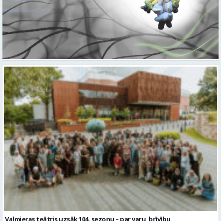
Valmieras teātris uzsāk 104. sezonu – par varu, brīvību