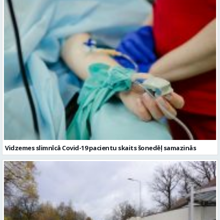
Vidzemes slimnīcā Covid-19 pacientu skaits šonedēļ samazinās