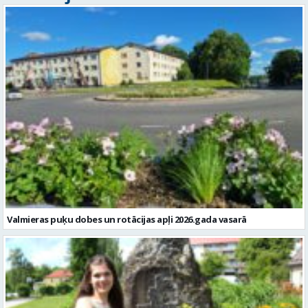
Valmieras puķu dobes un rotācijas apļi 2026.gada vasarā