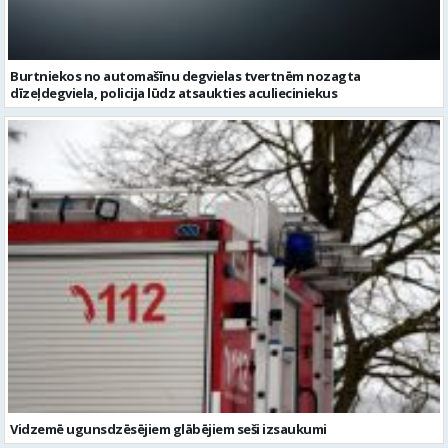
Burtniekos no automašīnu degvielas tvertnēm nozagta
dīzeļdegviela, policija lūdz atsaukties aculieciniekus
Vidzemē ugunsdzēsējiem glābējiem seši izsaukumi