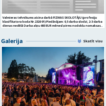
ieteikumus valodas un komunikācijas prasmju veicināšanai ikdienā; •
piedalīties multiprofesionālās komandas darbā un integrēt
audiologopēdijas mērķus kopējā pacienta ārstēšanas un
rehabilitācijas plānā; • sadarboties ar citiem ārstniecības procesā
Valmieras tehnikums aicina darbā FIZIKAS SKOLOTĀJU (profesiju
iesaistītajiem speciālistiem un savas profesionālās kompetences
klasifikatora koda Nr.2320 01) Piedāvājam: 0,5 darba slodzi, 2-3 darba
ietvaros veikt izglītojošu darbu; • dokumentēt profesionālo
dienas nedēļā Darba algu 693 EUR mēnesī pirms nodokļu nomaksas
darbību atbilstoši normatīvo aktu un slimnīcas dokumentu
par 0,5 slodzi (15 stundas nedēļā) Apmaksātu veselības
pārvaldības prasībām. Prasības: • profesionālā augstākā izglītība
apdrošināšanas polisi (pēc pārbaudes laika) Apmaksātu
veselības aprūpē un iegūta audiologopēda profesionālā
profesionālo pilnveidi Atbalstu no kompetentiem kolēģiem
Galerija
kvalifikācija; • spēkā esošs audiologopēda sertifikāts; • reģistrācija
Skatīt visu
Modernu darba vidi un labus darba apstākļus Ceļa izdevumu
Ārstniecības personu un ārstniecības atbalsta personu reģistrā; •
kompensāciju no 20.kilometra, nokļūšanai no dzīvesvietas uz darba
atbilstība Bērnu tiesību aizsardzības likuma 72. pantā noteiktajām
vietu Prasības pretendentam: Augstākā pedagoģiskā izglītība
prasībām; • valsts valodas prasme normatīvajos aktos noteiktajā
specialitātē vai augstākā izglītība attiecīgajā jomā (var strādāt
apjomā; • labas datorprasmes, tostarp prasme strādāt ar veselības
vidusskolas klasēs) Pozitīva un radoša attieksme pret darbu
aprūpes informācijas sistēmām; • augsta atbildības sajūta,
Teicama valsts valodas prasme Labas saskarsmes iemaņas Labas
emocionālā noturība, empātija, tolerance un labas komunikācijas
datorprasmes Prasme strādāt ar izglītības tehnoloģijām CV un
prasmes; • spēja patstāvīgi organizēt savu darbu un sadarboties
izglītību apliecinošu dokumentu kopijas lūdzam sūtīt uz e pastu:
multiprofesionālā komandā. Piedāvājam: • mēnešalgu 2242,00 EUR
personals@valmierastehnikums.lv ar norādi “Fizikas skolotāja
bruto par normālo darba laiku (pilnu darba slodzi), bet nepilna
vakancei” līdz 2026.gada 17.augustam. Sazināsimies ar kandidātiem,
darba laika gadījumā – proporcionāli nolīgtajam darba laikam, kā arī
kuri tiks aicināti uz darba pārrunām klātienē. Pamatojoties uz
normatīvajos aktos, darba koplīgumā un slimnīcas iekšējos
Eiropas Parlamenta un Padomes Regulas (ES) 2016/679 par fizisko
normatīvajos aktos paredzētās piemaksas; • darba devēja
personu aizsardzību attiecībā uz personas datu apstrādi un šādu
apmaksātas profesionālās pilnveides un tālākizglītības iespējas; •
datu brīvu apriti (Vispārīgā datu aizsardzības regula, turpmāk -
darbu profesionālā un atbalstošā kolektīvā; • iespēju īstenot jaunas
VDAR) 13. pantu, Valmieras tehnikums informē, ka: 1) Jūsu
idejas un piedalīties pakalpojumu pilnveidē; • sakārtotu darba vidi
pieteikuma dokumentos norādītie personas dati tiks apstrādāti, lai
un labus darba apstākļus; • papildatvaļinājumu un citus darba
nodrošinātu šīs vakances atlases konkursa norisi; 2) iepriekš