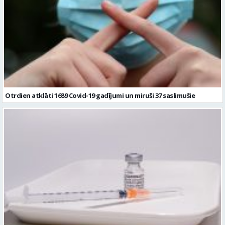
Otrdien atklāti 1689 Covid-19 gadījumi un miruši 37 saslimušie