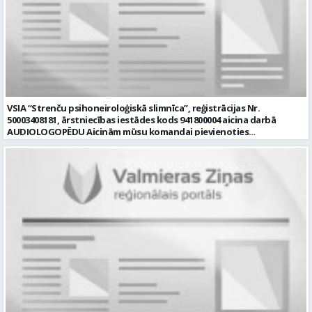
kvalitatīvi un noteiktajā laikā; • spēja strādāt patstāvīgi un
komandā; • valsts valodas prasme normatīvajos aktos noteiktajā
apjomā. Piedāvājam: • mēnešalgu 970,00 EUR bruto un slimnīcā
noteikto piemaksu par darbu, kas saistīts ar īpašu risku; • darbam
nepieciešamās apmācības; • atsaucīgus un profesionālus kolēģus; •
sakārtotu darba vidi un labus darba apstākļus; • motivējošu labumu
grozu atbilstoši darba koplīgumam un slimnīcā noteiktajai kārtībai;
• veselības apdrošināšanas polisi pēc sešiem nostrādātiem
mēnešiem. Pretendenti aicināti pieteikties līdz 2026. gada 18.
VSIA “Strenču psihoneiroloģiskā slimnīca”, reģistrācijas Nr.
augustam, nosūtot dzīvesgājuma aprakstu (CV) uz e-pasta adresi
50003408181, ārstniecības iestādes kods 941800004 aicina darbā
vakances@strencupns.lv ar norādi “Apkopēja vakance”. Jautājumu
AUDIOLOGOPĒDU Aicinām mūsu komandai pievienoties
gadījumā lūdzam sazināties ar VSIA “Strenču psihoneiroloģiskā
audiologopēdu darbam ambulatorajā daļā. Piedāvājam profesionāli
slimnīca” personāla vadītāju Svetlanu Karaņikovu, tālr. 25480530. 1)
daudzveidīgu un jēgpilnu darbu ārstniecībā un rehabilitācijā, kā arī
Pieteikuma dokumentos norādītie personas dati tiks apstrādāti, lai
iespēju vienoties par pilnu vai nepilnu darba slodzi. Darba līgums
nodrošinātu šīs atlases konkursa norisi. 2) Personas datu apstrādes
tiek slēgts uz nenoteiktu laiku. Darba vieta – Strenči. Darba laiks –
pārzinis ir VSIA “Strenču psihoneiroloģiskā slimnīca”,
pēc vienošanās: normālais vai nepilnais darba laiks. Darba
kontaktinformācija: Valkas ielā 11, Strenčos, Valmieras novadā, LV
pienākumi: • veikt bērnu runas, valodas un komunikācijas funkciju
-4730, e-pasts: info@strencupns.lv. Papildu informāciju par
audiologopēdisko izpēti un novērtēšanu, identificējot iespējamos
personas datu apstrādi jūs varat iegūt interneta mājas
traucējumus; • izstrādāt, īstenot un regulāri aktualizēt individuālus
lapā: https://strencupns.lv/ Profesija: APKOPĒJS Algas izmaksas
terapijas plānus, ņemot vērā katra bērna vajadzības, spējas un
veids: Laika darba alga Darba vietas adrese: LATVIJA, Valkas iela 11,
sasniedzamos terapijas mērķus; • vadīt individuālas un, ja
Strenči, Valmieras nov. Slodze: Viena vesela slodze Darbības joma:
nepieciešams, grupu audiologopēdijas nodarbības, izmantojot
Veselības aprūpe / Sociālā aprūpe Pieteikto vietu skaits: 1 Aktuāla
pierādījumos balstītas metodes un atbilstošus materiālus; •
līdz: 2026-08-18 Kontaktpersona: CV sūtīt uz e- pastu:
regulāri novērtēt un dokumentēt bērna progresu, atbilstoši tam
vakances@strencupns.lv
pielāgojot terapijas plānu; • sadarboties ar bērna vecākiem vai
citiem likumiskajiem pārstāvjiem, sniedzot konsultācijas un