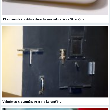
13. novembrī notiks izbraukuma vakcinācija Strenčos
Valmieras cietumā pagarina karantīnu