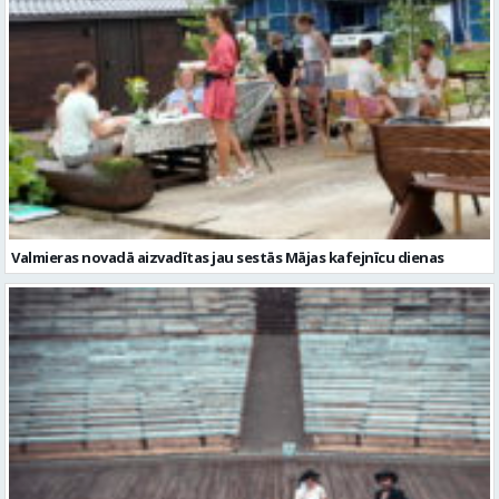
Valmieras novadā aizvadītas jau sestās Mājas kafejnīcu dienas