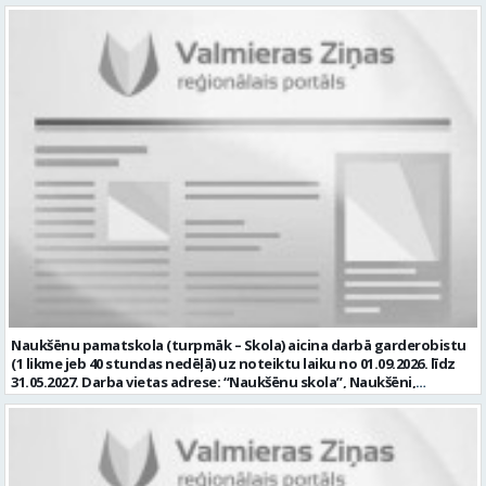
“Naukšēnu skola”, Naukšēni, Naukšēnu pagasts, Valmieras novads.
Darbības joma: Izglītība / Zinātne Pieteikto vietu skaits: 1 Aktuāla
Ja Tev ir vēlme: • vadīt Skolas saimniecisko darbu; • plānot, vadīt un
līdz: 2026-08-16 Kontaktpersona:
kontrolēt tehnisko darbinieku darbu, nodrošinot saimniecisko
rubenes.pamatskola@valmiera.edu.lv 29487602 Izglītības līmenis:
darbu izpildi; • piedalīties Skolas budžeta plānošanā, izpildes
Vispārējā vidējā izglītība
kontrolē un iepirkuma procedūras izstrādē un organizēšanā,
nodrošināt Skolas racionālu resursu izmantošanu; • iegādāties
nepieciešamo inventāru, instrumentus un citas materiālās vērtības,
nepieciešamības gadījumos sastādīt tehnisko specifikāciju un veikt
tirgus izpēti; • sekot darba aizsardzības un ugunsdrošības
noteikumu ievērošanai Skolā; • nodrošināt Skolas inženiertīklu
(elektrotīkla, signalizācijas, ūdensvada un kanalizācijas, apkures
sistēmas) savlaicīgu tehnisko apkopi un profilaktisko apkalpošanu,
uzturēšanu kārtībā un piedalīties šajā darbā; • piedalīties Skolas
attīstības plānošanā; • iesaistīties Skolas attīstības mērķu un
uzdevumu īstenošanā, kā arī Skolas īstenotajos projektos; • veikt
Skolas materiālo vērtību uzskaiti, kontroli, piedalīties
inventarizācijas komisijas darbā; un Tev ir: • vēlama augstākā
izglītība; • vēlama izglītības iestādes saimniecisko darbu
pārzināšana un izmaksu sastādīšanas prasme remontdarbiem; •
Naukšēnu pamatskola (turpmāk – Skola) aicina darbā garderobistu
valsts valodas prasmes atbilstoši Valsts valodas likuma prasībām; • B
(1 likme jeb 40 stundas nedēļā) uz noteiktu laiku no 01.09.2026. līdz
kategorijas vadītāja apliecība; • kompetences: prasme plānot un
31.05.2027. Darba vietas adrese: “Naukšēnu skola”, Naukšēni,
organizēt un kvalitatīvi veikt savu darbu; atbildības sajūta,
Naukšēnu pagasts, Valmieras novads. Ja Tev ir vēlme: • izglītojamo
disciplinētība, precizitāte; komunikācijas un sadarbības prasmes;
un Skolas viesu virsdrēbju, apavu, personīgo mantu (izglītojamo
psiholoģiskā noturība; prasme strādāt individuāli un komandā; •
mobilo tālruņu pieņemšana drošā uzglabāšanā pirms mācību
labas prasmes darbam ar datoru un citu biroja tehniku; mēs
stundām un to izsniegšana pēc stundu beigām) pieņemšana,
piedāvājam: • pamatalgu pārbaudes laikā 1052 EUR pirms nodokļu
uzglabāšana un izsniegšana; • kārtības un tīrības uzturēšana
nomaksas, pēc pārbaudes laika 1105 EUR pirms nodokļu nomaksas; •