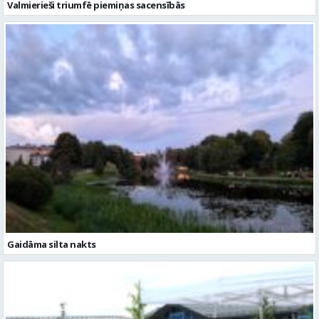
Valmierieši triumfē piemiņas sacensībās
Gaidāma silta nakts