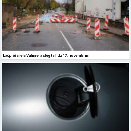
Lāčplēša iela Valmierā slēgta līdz 17. novembrim