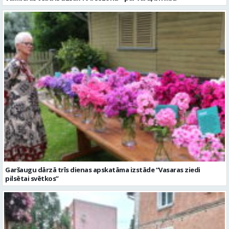
Garšaugu dārzā trīs dienas apskatāma izstāde “Vasaras ziedi
pilsētai svētkos”