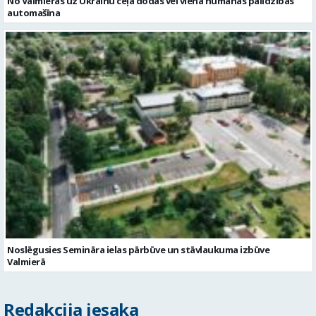
No Valmieras uz Ukrainu ceļā dodas vēl viena humānās palīdzības
automašīna
Noslēgusies Semināra ielas pārbūve un stāvlaukuma izbūve
Valmierā
Redakcija iesaka