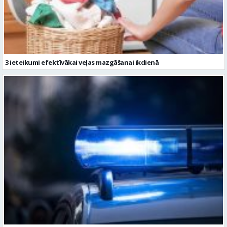
3 ieteikumi efektīvākai veļas mazgāšanai ikdienā