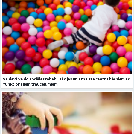
Vaidavā veido sociālas rehabilitācijas un atbalsta centru bērniem ar
funkcionāliem traucējumiem