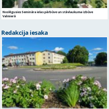
Noslēgusies Semināra ielas pārbūve un stāvlaukuma izbūve
Valmierā
Redakcija iesaka