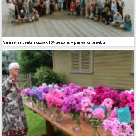
Valmieras teātris uzsāk 104. sezonu – par varu, brīvību