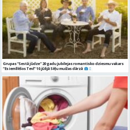
Grupas “Sestā jūdze” 20 gadu jubilejas romantisko dziesmu vakars
“Es iemīlēšos Tevī” 10.jūlijā Sēļu muižas dārzā