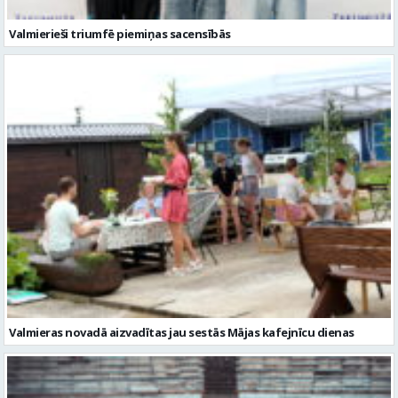
Valmierieši triumfē piemiņas sacensībās
Valmieras novadā aizvadītas jau sestās Mājas kafejnīcu dienas