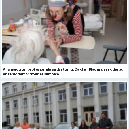
Ar smaidu un profesionālu sirdsiltumu: Dakteri Klauni uzsāk darbu
ar senioriem Vidzemes slimnīcā