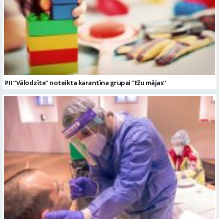
PII “Vālodzīte” noteikta karantīna grupai “Ežu mājas”