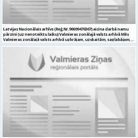
principiem; valsts valodas prasmes atbilstoši Valsts valodas likuma
prasībām; kompetences: ļoti labas organizatoriskās un saskarsmes
spējas, argumentācijas prasme; prasme patstāvīgi pieņemt
lēmumus; analītiskās spējas; augsta atbildības sajūta; precizitāte;
spēja strādāt individuāli un komandā; pašiniciatīva un spēja meklēt
Latvijas Nacionālais arhīvs (Reģ.Nr.90009476367) aicina darbā namu
un piedāvāt jaunus risinājumus; mēs piedāvājam: dinamisku,
pārzini (uz nenoteiktu laiku) Valmieras zonālajā valsts arhīvā Mēs
interesantu un atbildīgu darbu un ideju īstenošanas iespējas uz
Valmieras zonālajā valsts arhīvā uzkrājam, uzskaitām, saglabājam,
attīstību vērstā Pašvaldībā; pamatalgu pārbaudes laikā 1258,- EUR
darām pieejamu un popularizējam nacionālo dokumentāro
pirms nodokļu nomaksas, pēc pārbaudes laika 1310,- EUR pirms
mantojumu. Mūsu pārraudzībā un darbības zonā ietilpst Valmieras,
nodokļu nomaksas; iespēju saņemt atvaļinājuma pabalstu darba un
Valkas, Smiltenes un Limbažu novadi. Aicinām savai komandai
dzīves līdzsvaram par labu darba sniegumu; darba devēja
pievienoties čaklu, rūpīgu un atbildīgu kolēģi namu pārziņa amatā,
līdzfinansētu veselības apdrošināšanu pēc pārbaudes laika beigām,
kurš rūpētos par mūsu darba vietu Valmierā, Cempu ielā 13. Piesakies
kā arī citas sociālās garantijas/labumus atbilstoši darba rezultātam
un pievienojies mūsu kolektīvam! Mums ir svarīgi, lai Tev ir: • vismaz
un normatīvajos aktos noteiktajam; profesionālās pilnveidošanās
vidējā vai vidējā profesionālā izglītība; • profesionāla pieredze
un izaugsmes iespējas zinošu un atsaucīgu kolēģu komandā. CV,
saimniecisko darbu veikšanā, vēlams ēku vai namu
motivācijas vēstuli (līdz vienai A4 lapai datorrakstā Arial fontā, ar
apsaimniekošanas jomā; • labas iemaņas darbā ar datoru (MS Office,
burtu lielumu “11”) un izglītības dokumenta kopiju, lūdzam iesniegt
tīmekļa pārlūkprogrammās, e pasts); • valsts valodas prasmes
elektroniski, nosūtot uz personals@valmierasnovads.lv vai
vismaz B2 līmenī; • prasme plānot un organizēt savu darbu,
personīgi Pašvaldības Dokumentu pārvaldības un klientu
patstāvīgi risināt ar darba pienākumiem saistītus jautājumus, kā arī
apkalpošanas centrā, adrese: Lāčplēša ielā 2, Valmierā, Valmieras
augsta atbildības izjūta un labas sadarbības prasmes; • B
novadā ar norādi „Informācijas tehnoloģiju centra Informācijas
kategorijas autovadītāja apliecība, iespēja darba vajadzībām
tehnoloģiju administratora/-es amatam” līdz 2026.gada
izmantot personīgo automašīnu; • par priekšrocību uzskatīsim
23.augustam. Tālrunis papildu informācijai: 64292237. Profesija:
apgūtas ugunsdrošības apmācības vismaz 20 stundu apjomā. Mēs
INFORMĀCIJAS TEHNOLOĢIJU ADMINISTRATORS Darba vietas adrese:
Tev uzticēsim: • nodrošināt arhīva ēkas apsaimniekošanu; •
LATVIJA, Raiņa iela 3, Rūjiena, Valmieras nov. Darbības joma:
organizēt un veikt ēkas tehniskā stāvokļa, inženiertehnisko
Informācijas tehnoloģijas / Telekomunikācijas Pieteikto vietu skaits: