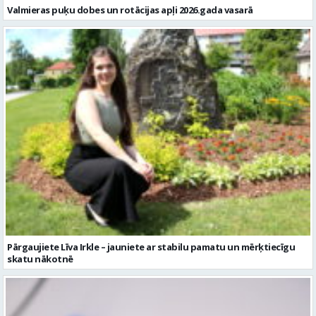
Valmieras puķu dobes un rotācijas apļi 2026.gada vasarā
Pārgaujiete Līva Irkle – jauniete ar stabilu pamatu un mērķtiecīgu
skatu nākotnē