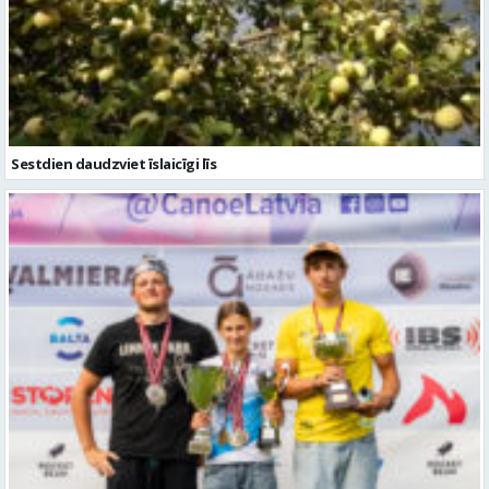
Sestdien daudzviet īslaicīgi līs