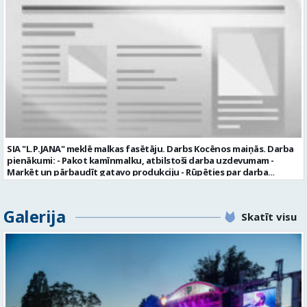
plkst. 16.20 un 2.dežūra no plkst. 12.50-21.00) darba samaksu sākot no
1100 līdz 1250 EUR (pirms nodokļu nomaksas) pilnas sociālās
garantijas veselības apdrošināšanas iespējas dinamisku un
profesionālu darba vidi apmācību pirms darba pienākumu
uzsākšanas CV ar norādi vakancei „dispečers Valmierā” iesniegt līdz
2026. gada 21. augustam (ieskaitot): sūtot elektroniski uz info@vtu-
valmiera.lv personīgi SIA „VTU Valmiera”, Reģ.nr. 40003004220,
„Brandeļi”, Brandeļi, Kocēnu pagasts, Valmieras novads, personāla
daļā darba dienās no plkst. 13:00 līdz 16:00. 2 nedēļu laikā pēc
konkursa termiņa beigām sazināsimies ar pretendentiem, kuri tiks
aicināti uz tikšanos klātienē. Informācijai: 29231565 * Iesniegtos
personas datus SIA “VTU VALMIERA” izmantos, lai konkursa kārtībā
noteiktu vakancei atbilstošāko kandidātu. Ja kandidāts vēlas, lai
SIA "L.P.JANA" meklē malkas fasētāju. Darbs Kocēnos maiņās. Darba
viņa personas dati tiktu saglabāti SIA “VTU VALMIERA” iekšējā datu
pienākumi: - Pakot kamīnmalku, atbilstoši darba uzdevumam -
bāzē ar mērķi tos apstrādāt citos SIA “VTU VALMIERA” personāla
Marķēt un pārbaudīt gatavo produkciju - Rūpēties par darba
atlases konkursos, tad pieteikumā vakancei lūdzam kandidātam
kvalitāti un kārtību darba vietā Prasības kandidātiem: - Laba fiziskā
norādīt savu piekrišanu personas datu saglabāšanai. Profesija:
izturība - Precizitāte un ātrums - Prasme un vēlme strādāt komandā
TRANSPORTA DISPEČERS Darba vietas adrese: LATVIJA, Stacijas iela 1,
Uzņēmums piedāvā: - Atalgojumu EUR 1200 bruto (atkarīgs no
Galerija
Valmiera, Valmieras nov. Darba laika veids: Summētais darba laiks
Skatīt visu
padarītā) - Vienmēr laikā izmaksātu algu - Profesionālus un
Darba veids: Darbinieka amats uz nenoteiktu laiku Slodze: Viena
atbalstošus kolēģus Lūgums CV sūtīt uz e- pastu:
vesela slodze Darbības joma: Pakalpojumi Pieteikto vietu skaits: 1
pasutijumi@lpjana.lv vai zvanīt pa tālruni: 28319289 Profesija:
Līgums: Darbinieka amats uz nenoteiktu laiku Aktuāla līdz: 2026-08-
SAIŅOŠANAS OPERATORS Algas izmaksas veids: Laika darba alga
21 Kontaktpersona: CV ar norādi vakancei lūdzu sūtīt uz e-pastu
Darba vietas adrese: LATVIJA, Gravas iela 2, Kocēni, Kocēnu pag.,
info@vtu-valmiera.lv vai iesniegt personīgi Izglītības līmenis:
Valmieras nov. Slodze: Viena vesela slodze Darbības joma: Ražošana
Vispārējā vidējā izglītība
Pieteikto vietu skaits: 2 Aktuāla līdz: 2027-09-07 Darba sākšanas
datums: 2026-08-17 Kontaktpersona: Davids Pavlovs