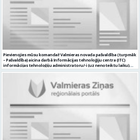
Pievienojies mūsu komandai! Valmieras novada pašvaldība (turpmāk
– Pašvaldība) aicina darbā Informācijas tehnoloģiju centra (ITC)
informācijas tehnoloģiju administratoru/-i (uz nenoteiktu laiku).
Darba vieta: Rūjienas un Naukšēnu apvienību teritorijās Ja Tev ir
vēlme: nodrošināt ar informācijas un komunikācijas tehnoloģijām
(turpmāk – IKT) saistīto problēmu pieteikumu pārvaldību un
operatīvu risināšanu; nodrošināt datortehnikas lietotāju atbalstu
un ar to saistīto problēmsituāciju risināšanu; uzstādīt, konfigurēt,
diagnosticēt un modernizēt Pašvaldības iestāžu datortehniku,
datortīklus un programmatūru, novērst kļūmes to darbībā;
kontrolēt ārējo pakalpojumu sniedzēju darbu izpildi Pašvaldības
iestādēs infrastruktūras uzturēšanā; sagatavot priekšlikumus par
IKT nomaiņu un efektīvāku izmantošanu; un ja Tev ir: vismaz vidējā
profesionālā izglītība informācijas tehnoloģiju jomā; darba
pieredze (ar informācijas tehnoloģijām saistītā jomā); izpratne par
datortehnikas un biroja tehnikas uzbūvi un problēmu risināšanas
secību; izpratne par datortīkla uzbūvi, tīkla iekārtu darbības