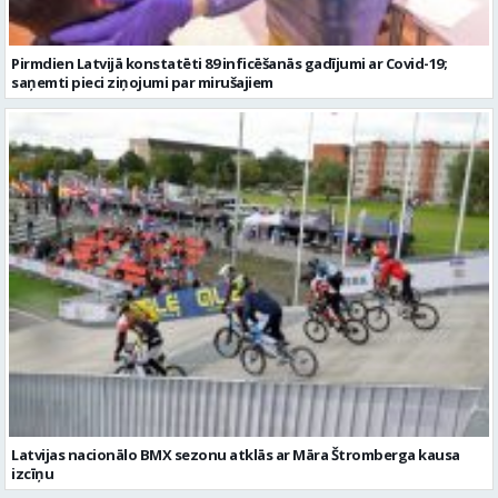
Pirmdien Latvijā konstatēti 89 inficēšanās gadījumi ar Covid-19;
saņemti pieci ziņojumi par mirušajiem
Latvijas nacionālo BMX sezonu atklās ar Māra Štromberga kausa
izcīņu