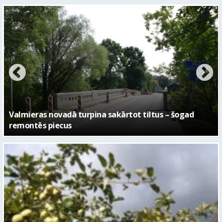
No pagaidu teātra līdz laikmetīgās kultūras centram
– kā attīstīsies “Kurtuve”