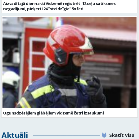
Aizvadītajā diennaktī Vidzemē reģistrēti 12 ceļu satiksmes
negadījumi, pieķerti 24 “steidzīgie” šoferi
Ugunsdzēsējiem glābējiem Vidzemē četri izsaukumi
Aktuāli
Skatīt visu