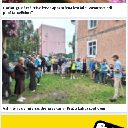
Garšaugu dārzā trīs dienas apskatāma izstāde “Vasaras ziedi
pilsētai svētkos”
Valmieras dzimšanas diena sākas ar Krāču kakta svētkiem