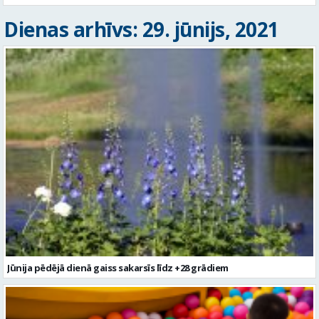
Dienas arhīvs: 29. jūnijs, 2021
Jūnija pēdējā dienā gaiss sakarsīs līdz +28 grādiem