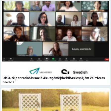
Diskutē par radošās sociālās uzņēmējdarbības iespējām Valmieras
novadā