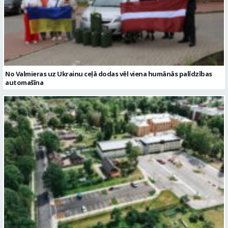
No Valmieras uz Ukrainu ceļā dodas vēl viena humānās palīdzības
automašīna