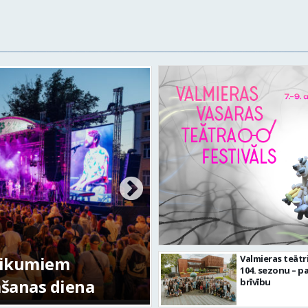
tikumiem
Valmieras teātr
104. sezonu – pa
mšanas diena
FOTO: Valmieras pi
brīvību