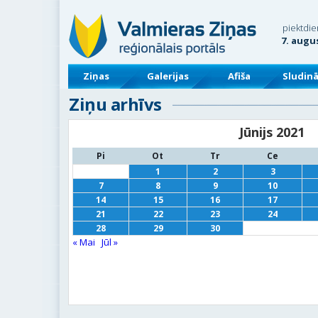
piektdie
7. augu
Ziņas
Galerijas
Afiša
Sludin
Ziņu arhīvs
Jūnijs 2021
Pi
Ot
Tr
Ce
1
2
3
7
8
9
10
14
15
16
17
21
22
23
24
28
29
30
« Mai
Jūl »