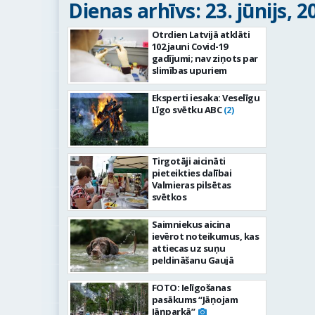
Dienas arhīvs: 23. jūnijs, 2
Otrdien Latvijā atklāti
102 jauni Covid-19
gadījumi; nav ziņots par
slimības upuriem
Eksperti iesaka: Veselīgu
Līgo svētku ABC
(2)
Tirgotāji aicināti
pieteikties dalībai
Valmieras pilsētas
svētkos
Saimniekus aicina
ievērot noteikumus, kas
attiecas uz suņu
peldināšanu Gaujā
FOTO: Ielīgošanas
pasākums “Jāņojam
Jāņparkā”