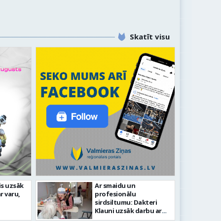
Skatīt visu
is uzsāk
Ar smaidu un
Valmier
r varu,
profesionālu
lsētas svētku gājiens 2026
infrast
sirdsiltumu: Dakteri
Klauni uzsāk darbu ar
senioriem Vidzemes