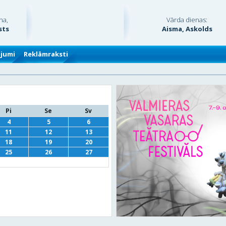
na,
Vārda dienas:
sts
Aisma, Askolds
ājumi
Reklāmraksti
Pi
Se
Sv
4
5
6
11
12
13
18
19
20
25
26
27