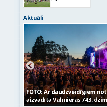
Aktuāli
ūras
FOTO: Ar daudzveidīgiem no
aizvadīta Valmieras 743. dzi