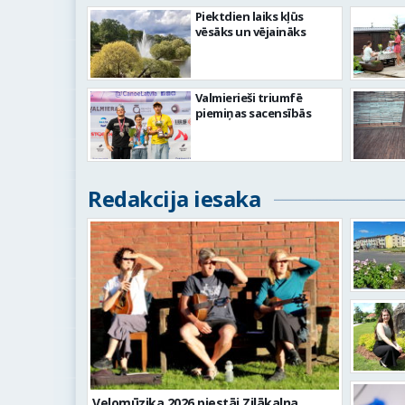
Piektdien laiks kļūs
vēsāks un vējaināks
Valmierieši triumfē
piemiņas sacensībās
Redakcija iesaka
Velomūzika 2026 piestāj Zilākalna