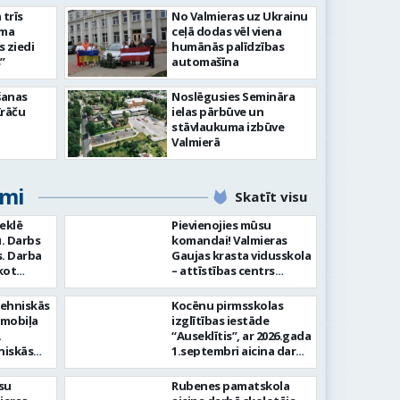
slimnīcā
trīs
No Valmieras uz Ukrainu
āma
ceļā dodas vēl viena
s ziedi
humānās palīdzības
”
automašīna
šanas
Noslēgusies Semināra
Krāču
ielas pārbūve un
stāvlaukuma izbūve
Valmierā
umi
Skatīt visu
meklē
Pievienojies mūsu
. Darbs
komandai! Valmieras
ba
Gaujas krasta vidusskola
kot
– attīstības centrs
ilstoši
(adrese: Jumaras iela 9,
am -
Valmiera) aicina darbā
tehniskās
Kocēnu pirmsskolas
audīt
SPECIĀLO PEDAGOGU
omobiļa
izglītības iestāde
ju -
PIRMSSKOLĀ. Ja Tev ir
“Auseklītis”, ar 2026.gada
arba
vēlme: Veikt bērnu
niskās
1.septembri aicina darbā
tību
attīstības, mācīšanās un
gšana
radošu pirmsskolas
speciālo vajadzību
kļu
izglītības mūzikas
su
Rubenes pamatskola
Laba
izvērtēšanu savas
skolotāju (0,675 likmes,