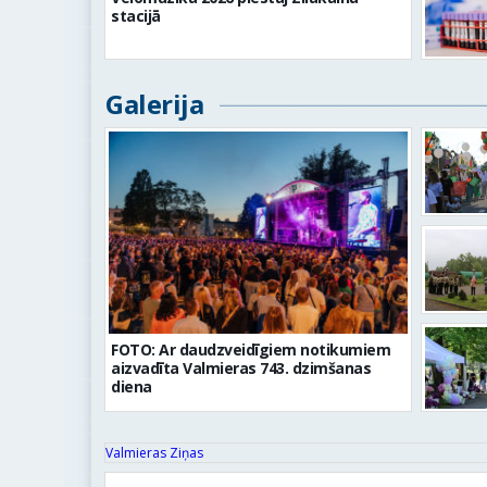
stacijā
Galerija
FOTO: Ar daudzveidīgiem notikumiem
aizvadīta Valmieras 743. dzimšanas
diena
Valmieras Ziņas