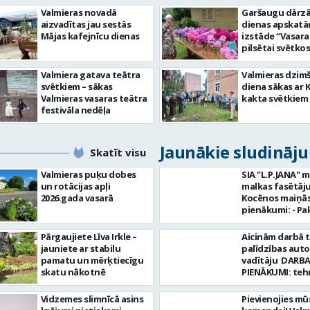
Valmieras novadā
Garšaugu dārzā 
aizvadītas jau sestās
dienas apskat
Mājas kafejnīcu dienas
izstāde “Vasara
pilsētai svētkos
Valmiera gatava teātra
Valmieras dzim
svētkiem – sākas
diena sākas ar 
Valmieras vasaras teātra
kakta svētkiem
festivāla nedēļa
Jaunākie sludināj
Skatīt visu
Valmieras puķu dobes
SIA "L.P.JANA" 
un rotācijas apļi
malkas fasētāju
2026.gada vasarā
Kocēnos maiņās. Dar
pienākumi: - Pa
kamīnmalku, atb
darba uzdevum
Pārgaujiete Līva Irkle –
Aicinām darbā 
Marķēt un pārb
jauniete ar stabilu
palīdzības aut
gatavo produkci
pamatu un mērķtiecīgu
vadītāju DARBA
Rūpēties par d
skatu nākotnē
PIENĀKUMI: teh
kvalitāti un kār
palīdzības snie
darba vietā Prasības
transportlīdze
Vidzemes slimnīcā asins
Pievienojies mū
kandidātiem: - 
evakuācija