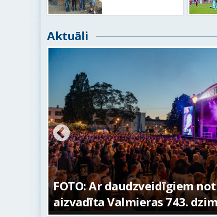
Aktuāli
ūras
FOTO: Ar daudzveidīgiem no
aizvadīta Valmieras 743. dzi