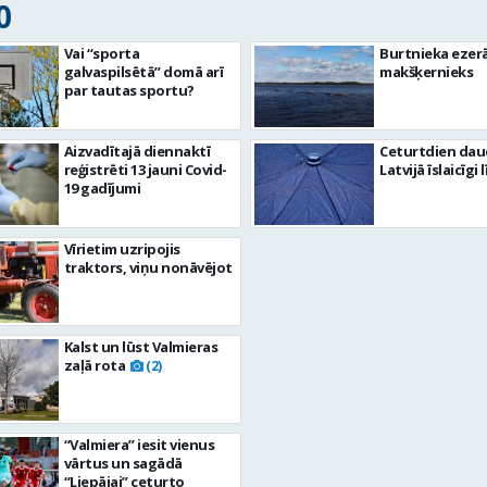
0
Vai “sporta
Burtnieka ezerā
galvaspilsētā” domā arī
makšķernieks
par tautas sportu?
Aizvadītajā diennaktī
Ceturtdien dau
reģistrēti 13 jauni Covid-
Latvijā īslaicīgi l
19 gadījumi
Vīrietim uzripojis
traktors, viņu nonāvējot
Kalst un lūst Valmieras
zaļā rota
(2)
“Valmiera” iesit vienus
vārtus un sagādā
“Liepājai” ceturto