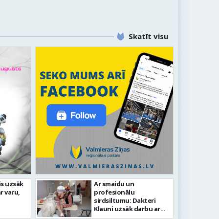
Skatīt visu
is uzsāk
Ar smaidu un
Valmier
r varu,
profesionālu
lsētas svētku gājiens 2026
infrast
sirdsiltumu: Dakteri
Klauni uzsāk darbu ar
senioriem Vidzemes