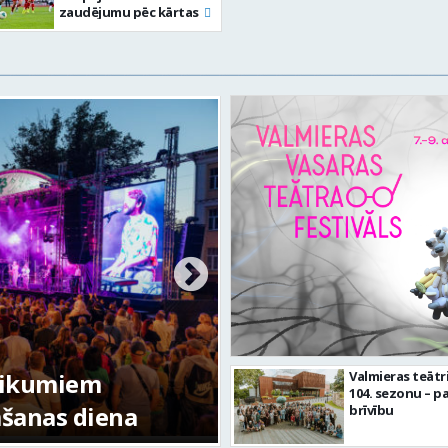
zaudējumu pēc kārtas
tikumiem
Valmieras teātr
104. sezonu – pa
mšanas diena
FOTO: Valmieras pi
brīvību