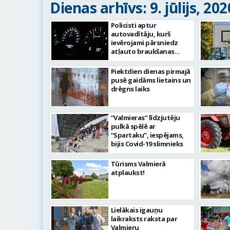
Dienas arhīvs: 9. jūlijs, 202
Policisti aptur
autovadītāju, kurš
ievērojami pārsniedz
atļauto braukšanas
ātrumu
Piektdien dienas pirmajā
pusē gaidāms lietains un
drēgns laiks
“Valmieras” līdzjutēju
pulkā spēlē ar
“Spartaku”, iespējams,
bijis Covid-19 slimnieks
Tūrisms Valmierā
atplaukst!
Lielākais igauņu
laikraksts raksta par
Valmieru