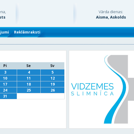
ena,
Vārda dienas:
sts
Aisma, Askolds
ājumi
Reklāmraksti
Pi
Se
Sv
3
4
5
10
11
12
17
18
19
24
25
26
31