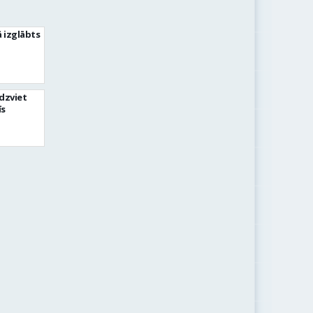
 izglābts
dzviet
īs