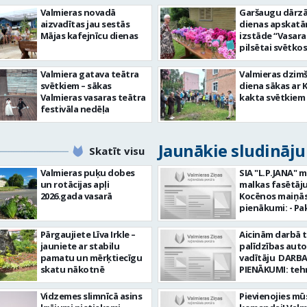
Valmieras novadā
Garšaugu dārzā 
aizvadītas jau sestās
dienas apskat
Mājas kafejnīcu dienas
izstāde “Vasara
pilsētai svētkos
Valmiera gatava teātra
Valmieras dzim
svētkiem – sākas
diena sākas ar 
Valmieras vasaras teātra
kakta svētkiem
festivāla nedēļa
Jaunākie sludināj
Skatīt visu
Valmieras puķu dobes
SIA "L.P.JANA" 
un rotācijas apļi
malkas fasētāju
2026.gada vasarā
Kocēnos maiņās. Dar
pienākumi: - Pa
kamīnmalku, atb
darba uzdevum
Pārgaujiete Līva Irkle –
Aicinām darbā 
Marķēt un pārb
jauniete ar stabilu
palīdzības aut
gatavo produkci
pamatu un mērķtiecīgu
vadītāju DARBA
Rūpēties par d
skatu nākotnē
PIENĀKUMI: teh
kvalitāti un kār
palīdzības snie
darba vietā Prasības
transportlīdze
Vidzemes slimnīcā asins
Pievienojies mū
kandidātiem: - 
evakuācija