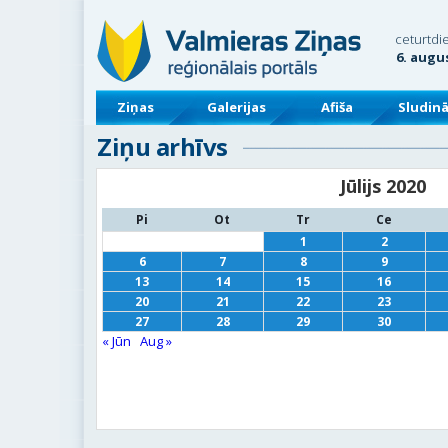
ceturtdi
6. augu
Ziņas
Galerijas
Afiša
Sludin
Ziņu arhīvs
Jūlijs 2020
Pi
Ot
Tr
Ce
1
2
6
7
8
9
13
14
15
16
20
21
22
23
27
28
29
30
« Jūn
Aug »