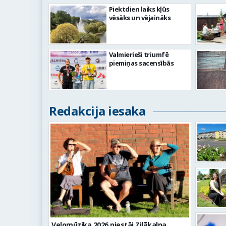
Piektdien laiks kļūs
vēsāks un vējaināks
Valmierieši triumfē
piemiņas sacensībās
Redakcija iesaka
Velomūzika 2026 piestāj Zilākalna