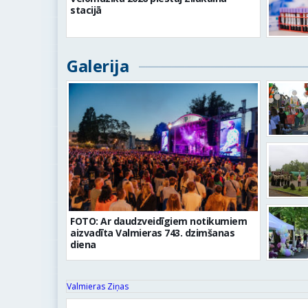
stacijā
Galerija
FOTO: Ar daudzveidīgiem notikumiem
aizvadīta Valmieras 743. dzimšanas
diena
Valmieras Ziņas