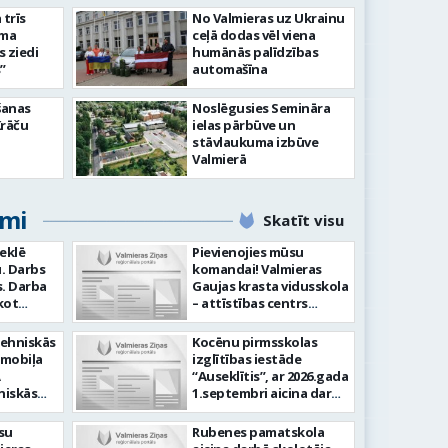
slimnīcā
trīs
No Valmieras uz Ukrainu
āma
ceļā dodas vēl viena
s ziedi
humānās palīdzības
”
automašīna
šanas
Noslēgusies Semināra
Krāču
ielas pārbūve un
stāvlaukuma izbūve
Valmierā
umi
Skatīt visu
meklē
Pievienojies mūsu
. Darbs
komandai! Valmieras
ba
Gaujas krasta vidusskola
kot
– attīstības centrs
ilstoši
(adrese: Jumaras iela 9,
am -
Valmiera) aicina darbā
tehniskās
Kocēnu pirmsskolas
audīt
SPECIĀLO PEDAGOGU
omobiļa
izglītības iestāde
ju -
PIRMSSKOLĀ. Ja Tev ir
“Auseklītis”, ar 2026.gada
arba
vēlme: Veikt bērnu
niskās
1.septembri aicina darbā
tību
attīstības, mācīšanās un
gšana
radošu pirmsskolas
speciālo vajadzību
kļu
izglītības mūzikas
su
Rubenes pamatskola
Laba
izvērtēšanu savas
skolotāju (0,675 likmes,