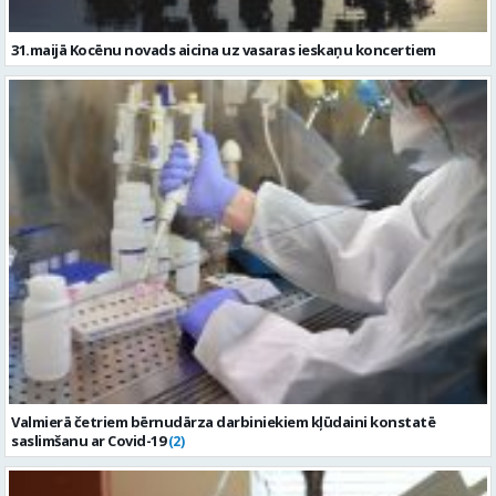
31.maijā Kocēnu novads aicina uz vasaras ieskaņu koncertiem
Valmierā četriem bērnudārza darbiniekiem kļūdaini konstatē
saslimšanu ar Covid-19
(2)