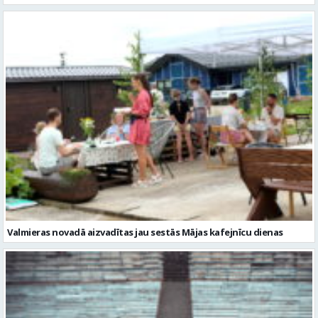
Valmieras novadā aizvadītas jau sestās Mājas kafejnīcu dienas