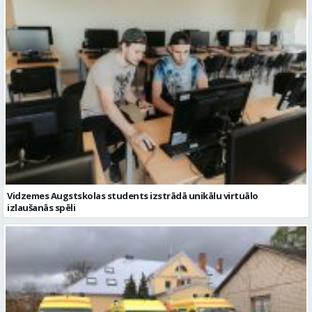
Vidzemes Augstskolas students izstrādā unikālu virtuālo
izlaušanās spēli