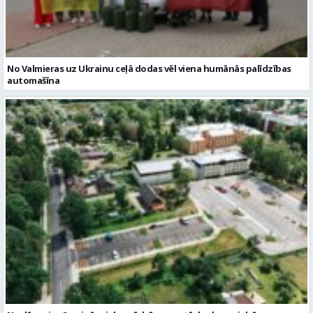
No Valmieras uz Ukrainu ceļā dodas vēl viena humānās palīdzības
automašīna