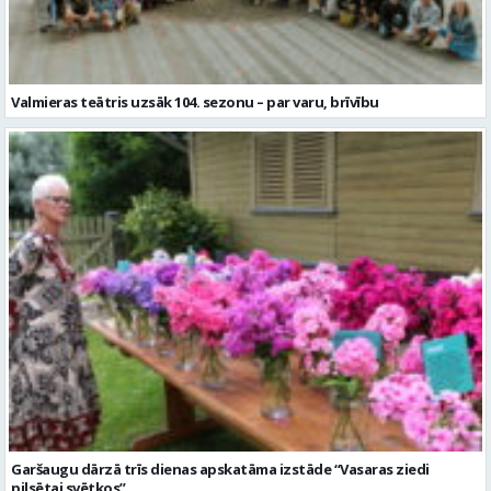
Valmieras teātris uzsāk 104. sezonu – par varu, brīvību
Garšaugu dārzā trīs dienas apskatāma izstāde “Vasaras ziedi
pilsētai svētkos”