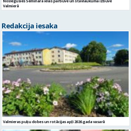
Noslēgusies Semināra ielas pārbūve un stāvlaukuma izbūve
Valmierā
Redakcija iesaka
Valmieras puķu dobes un rotācijas apļi 2026.gada vasarā