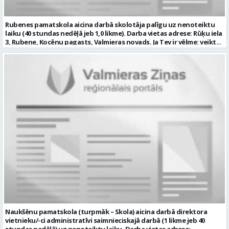
organizēt savu darbu; psiholoģiskā noturība un augsta saskarsmes
kultūra; Mēs piedāvājam: 0,675 likmes; 27 stundas nedēļā atalgojumu
atbilstoši Ministru kabineta noteikumiem Nr. 445 “Pedagogu darba
Rubenes pamatskola aicina darbā skolotāja palīgu uz nenoteiktu
samaksas noteikumi” 1057,05 EUR pirms nodokļu nomaksas; darba
laiku (40 stundas nedēļā jeb 1,0 likme). Darba vietas adrese: Rūķu iela
devēja līdzfinansētu veselības apdrošināšanu pēc pārbaudes laika
3, Rubene, Kocēnu pagasts, Valmieras novads. Ja Tev ir vēlme: veikt
beigām; atsaucīgu kolektīvu. Curriculum Vitae (CV) un pieteikumu
bērnu aprūpi ikdienā; sadarboties ar grupas skolotājām, sniegt
lūdzam sūtīt uz e-pastu: auseklitis@valmiera.edu.lv ar norādi
atbalstu bērniem mācību jomu apguvē; veidot bērnos kulturālas
“Pirmsskolas izglītības mūzikas skolotājs” līdz 2026.gada
uzvedības un higiēnas iemaņas; rūpēties par bērnu dienas režīma
27.augustam. Tālrunis uzziņām: 26856124 Profesija: PIRMSSKOLAS
ievērošanu; nodrošināt telpu, inventāra tīrību un kārtību; un ja Tev
IZGLĪTĪBAS MŪZIKAS SKOLOTĀJS Darba vietas adrese: LATVIJA, Kalna
ir: vismaz vispārējā vidējā izglītība (vēlams praktiskā pieredze darbā
iela 2, Kocēni, Kocēnu pag., Valmieras nov. Slodze: Nepilna slodze
ar bērniem); valsts valodas prasmes atbilstoši Valsts valodas likuma
Darbības joma: Izglītība / Zinātne Pieteikto vietu skaits: 1 Aktuāla
prasībām; kompetences: prasme plānot, organizēt un kvalitatīvi
līdz: 2026-08-27 Kontaktpersona: auseklitis@valmiera.edu.lv 26856124
veikt savu darbu, disciplinētība; pozitīva, radoša un atbildīga
attieksme pret darbu; psiholoģiskā noturība un augsta saskarsmes
kultūra; pozitīva un atbildīga attieksme pret darbu; mēs
piedāvājam: pamatalgu pārbaudes laikā 780,00 EUR pirms nodokļu
nomaksas, pēc pārbaudes laika 850 EUR pirms nodokļu nomaksas;
iespēju saņemt atvaļinājuma pabalstu par labu darba sniegumu;
darba devēja līdzfinansētu veselības apdrošināšanu pēc pārbaudes
laika beigām, kā arī citas sociālās garantijas atbilstoši darba
rezultātiem un normatīvajos aktos noteiktajam; drošu, estētisku
un sakārtotu darba vidi. Pieteikuma vēstuli, profesionālās darbības
aprakstu (CV), lūdzam iesniegt elektroniski, nosūtot uz e-pastu:
rubenes.pamatskola@valmiera.edu.lv ar norādi “Skolotāja palīga
Naukšēnu pamatskola (turpmāk – Skola) aicina darbā direktora
vakance” līdz 2026. gada 16.augustam plkst. 12.00. Tālrunis papildu
vietnieku/-ci administratīvi saimnieciskajā darbā (1 likme jeb 40
informācijai: 29487602 Profesija: SKOLOTĀJA PALĪGS Darba vietas