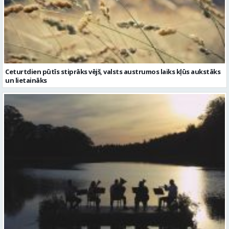
Ceturtdien pūtīs stiprāks vējš, valsts austrumos laiks kļūs aukstāks
un lietaināks