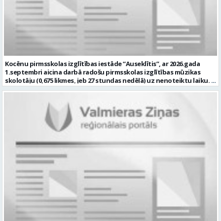
Kocēnu pirmsskolas izglītības iestāde “Auseklītis”, ar 2026.gada
1.septembri aicina darbā radošu pirmsskolas izglītības mūzikas
skolotāju (0,675 likmes, jeb 27 stundas nedēļā) uz nenoteiktu laiku.
Darba vieta: Kalna iela 2, Kocēni, Kocēnu pagasts, Valmieras novads
Ja Jūs vēlaties: plānot un nodrošināt kvalitatīvu, izglītojamo
vecumam atbilstošu mācību procesu; veikt izglītojamo attīstības
dinamikas izpēti; sadarbībā ar Iestādes skolotājiem, organizēt
svētkus, tematiskus pasākumus, jautrus brīžus un citas aktivitātes;
plānot savu darbību, sagatavot amata veikšanai nepieciešamo
dokumentāciju, tostarp e-vidē; iesaistīties Iestādes attīstības
plānošanā un īstenošanā atbilstoši kompetencei; un Jums ir:
izglītība atbilstoši Ministru kabineta noteikumiem Nr. 569
“Noteikumi par pedagogiem nepieciešamo izglītību un profesionālo
kvalifikāciju un pedagogu profesionālās kompetences pilnveides
kārtību”; pieredze darbā ar bērniem; valsts valodas prasmes
atbilstoši Valsts valodas likuma prasībām; obligāta ārsta izziņa
(veidlapa Nr.027/u) ar atļauju strādāt pedagoģisko darbu; atbilstība
Izglītības likuma un Bērnu tiesību aizsardzības likuma noteiktajām
prasībām; kompetences: prasme patstāvīgi un mērķtiecīgi