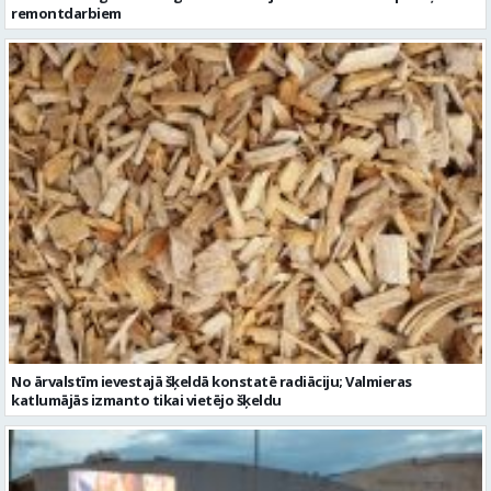
remontdarbiem
No ārvalstīm ievestajā šķeldā konstatē radiāciju; Valmieras
katlumājās izmanto tikai vietējo šķeldu