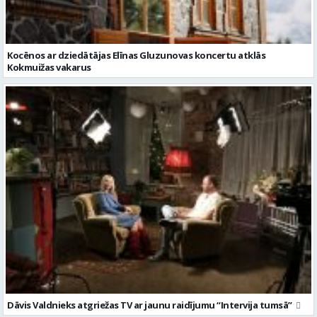
Kocēnos ar dziedātājas Elīnas Gluzunovas koncertu atklās
Kokmuižas vakarus
Dāvis Valdnieks atgriežas TV ar jaunu raidījumu “Intervija tumsā”