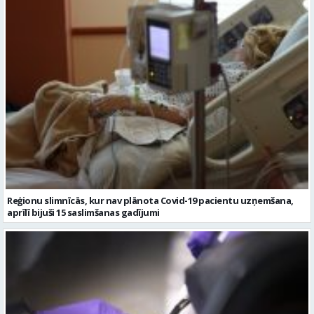
Reģionu slimnīcās, kur nav plānota Covid-19 pacientu uzņemšana,
aprīlī bijuši 15 saslimšanas gadījumi