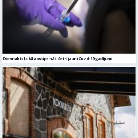
Diennakts laikā apstiprināti četri jauni Covid-19 gadījumi