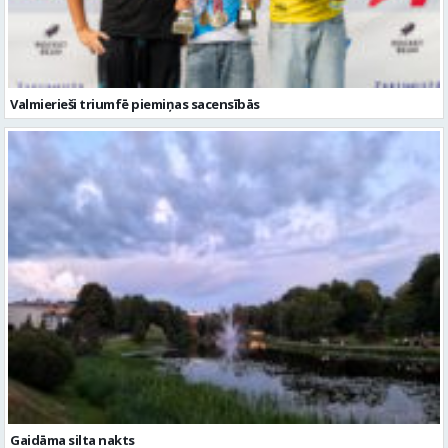
Valmierieši triumfē piemiņas sacensībās
Gaidāma silta nakts