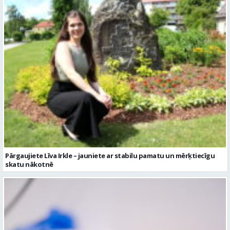
Pārgaujiete Līva Irkle – jauniete ar stabilu pamatu un mērķtiecīgu
skatu nākotnē