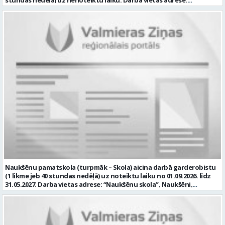
stundas nedēļā) uz nenoteiktu laiku. Darba vietas adrese:
adrese: LATVIJA, Rūķu iela 3, Rubene, Kocēnu pag., Valmieras nov.
“Naukšēnu skola”, Naukšēni, Naukšēnu pagasts, Valmieras novads.
Darbības joma: Izglītība / Zinātne Pieteikto vietu skaits: 1 Aktuāla
Ja Tev ir vēlme: • vadīt Skolas saimniecisko darbu; • plānot, vadīt un
līdz: 2026-08-16 Kontaktpersona:
kontrolēt tehnisko darbinieku darbu, nodrošinot saimniecisko
rubenes.pamatskola@valmiera.edu.lv 29487602 Izglītības līmenis:
darbu izpildi; • piedalīties Skolas budžeta plānošanā, izpildes
Vispārējā vidējā izglītība
kontrolē un iepirkuma procedūras izstrādē un organizēšanā,
nodrošināt Skolas racionālu resursu izmantošanu; • iegādāties
nepieciešamo inventāru, instrumentus un citas materiālās vērtības,
nepieciešamības gadījumos sastādīt tehnisko specifikāciju un veikt
tirgus izpēti; • sekot darba aizsardzības un ugunsdrošības
noteikumu ievērošanai Skolā; • nodrošināt Skolas inženiertīklu
(elektrotīkla, signalizācijas, ūdensvada un kanalizācijas, apkures
sistēmas) savlaicīgu tehnisko apkopi un profilaktisko apkalpošanu,
uzturēšanu kārtībā un piedalīties šajā darbā; • piedalīties Skolas
attīstības plānošanā; • iesaistīties Skolas attīstības mērķu un
uzdevumu īstenošanā, kā arī Skolas īstenotajos projektos; • veikt
Skolas materiālo vērtību uzskaiti, kontroli, piedalīties
inventarizācijas komisijas darbā; un Tev ir: • vēlama augstākā
izglītība; • vēlama izglītības iestādes saimniecisko darbu
pārzināšana un izmaksu sastādīšanas prasme remontdarbiem; •
Naukšēnu pamatskola (turpmāk – Skola) aicina darbā garderobistu
valsts valodas prasmes atbilstoši Valsts valodas likuma prasībām; • B
(1 likme jeb 40 stundas nedēļā) uz noteiktu laiku no 01.09.2026. līdz
kategorijas vadītāja apliecība; • kompetences: prasme plānot un
31.05.2027. Darba vietas adrese: “Naukšēnu skola”, Naukšēni,
organizēt un kvalitatīvi veikt savu darbu; atbildības sajūta,
Naukšēnu pagasts, Valmieras novads. Ja Tev ir vēlme: • izglītojamo
disciplinētība, precizitāte; komunikācijas un sadarbības prasmes;
un Skolas viesu virsdrēbju, apavu, personīgo mantu (izglītojamo
psiholoģiskā noturība; prasme strādāt individuāli un komandā; •
mobilo tālruņu pieņemšana drošā uzglabāšanā pirms mācību
labas prasmes darbam ar datoru un citu biroja tehniku; mēs
stundām un to izsniegšana pēc stundu beigām) pieņemšana,
piedāvājam: • pamatalgu pārbaudes laikā 1052 EUR pirms nodokļu