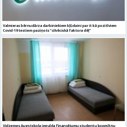
Valmieras bērnudārza darbiniekiem kļūdaini par it kā pozitīviem
Covid-19 testiem paziņots “cilvēciskā faktora dēļ”
Vidzemes Augstskola iegulda finansējumu studentu kopmītņu