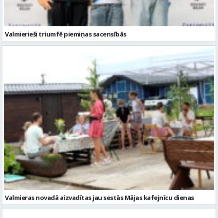
Valmierieši triumfē piemiņas sacensībās
Valmieras novadā aizvadītas jau sestās Mājas kafejnīcu dienas