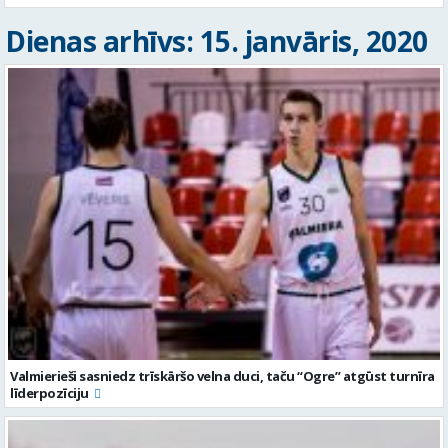
Dienas arhīvs: 15. janvāris, 2020
Valmierieši sasniedz trīskāršo velna duci, taču “Ogre” atgūst turnīra
līderpozīciju