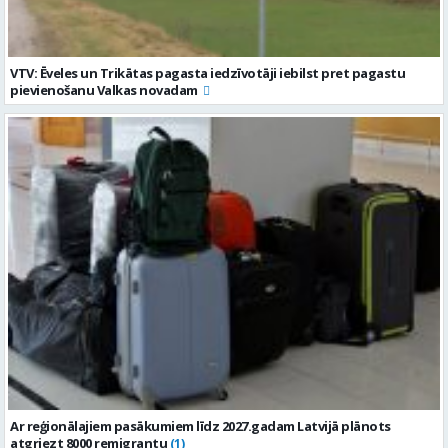
VTV: Ēveles un Trikātas pagasta iedzīvotāji iebilst pret pagastu
pievienošanu Valkas novadam
Ar reģionālajiem pasākumiem līdz 2027.gadam Latvijā plānots
atgriezt 8000 remigrantu
(1)