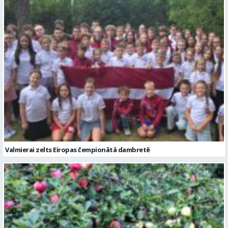
Valmierai zelts Eiropas čempionātā dambretē