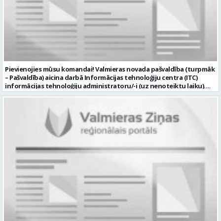
nostrādāta gada; Kompensāciju redzes korekcijas līdzekļiem 100
EUR; Svētku dāvanas un pasākumus; Apmaksātus
papildatvaļinājumus. CV lūdzam sūtīt uz e-pastu: cv@madara89.lv,
ar norādi – pārdevējs (a) "top!" DIKĻI vai pieteikties WhatsApp: +371
25704221 Profesija: MAZUMTIRDZNIECĪBAS VEIKALA PĀRDEVĒJS Algas
izmaksas veids: Laika darba alga Darba vietas adrese: LATVIJA, Dikļi,
Dikļu pag., Valmieras nov. Darba laika veids: Maiņu darbs Darba
veids: Darbinieka amats uz noteiktu laiku Slodze: Viena vesela
Pievienojies mūsu komandai! Valmieras novada pašvaldība (turpmāk
slodze Darbības joma: Tirdzniecība / Mārketings Pieteikto vietu
– Pašvaldība) aicina darbā Informācijas tehnoloģiju centra (ITC)
skaits: 1 Līgums: Darbinieka amats uz noteiktu laiku Aktuāla līdz:
informācijas tehnoloģiju administratoru/-i (uz nenoteiktu laiku).
2026-08-24 Kontaktpersona: top! DIKĻI, Dikļu pag., Valmieras nov. vai
Darba vieta: Rūjienas un Naukšēnu apvienību teritorijās Ja Tev ir
pieteikties personīgi, vai WhatsApp Izglītības līmenis: Vispārējā
vēlme: nodrošināt ar informācijas un komunikācijas tehnoloģijām
pamatizglītība
(turpmāk – IKT) saistīto problēmu pieteikumu pārvaldību un
operatīvu risināšanu; nodrošināt datortehnikas lietotāju atbalstu
un ar to saistīto problēmsituāciju risināšanu; uzstādīt, konfigurēt,
diagnosticēt un modernizēt Pašvaldības iestāžu datortehniku,
datortīklus un programmatūru, novērst kļūmes to darbībā;
kontrolēt ārējo pakalpojumu sniedzēju darbu izpildi Pašvaldības
iestādēs infrastruktūras uzturēšanā; sagatavot priekšlikumus par
IKT nomaiņu un efektīvāku izmantošanu; un ja Tev ir: vismaz vidējā
profesionālā izglītība informācijas tehnoloģiju jomā; darba
pieredze (ar informācijas tehnoloģijām saistītā jomā); izpratne par
datortehnikas un biroja tehnikas uzbūvi un problēmu risināšanas
secību; izpratne par datortīkla uzbūvi, tīkla iekārtu darbības
principiem; valsts valodas prasmes atbilstoši Valsts valodas likuma
prasībām; kompetences: ļoti labas organizatoriskās un saskarsmes