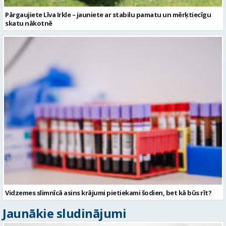
Pārgaujiete Līva Irkle – jauniete ar stabilu pamatu un mērķtiecīgu
skatu nākotnē
Vidzemes slimnīcā asins krājumi pietiekami šodien, bet kā būs rīt?
Jaunākie sludinājumi