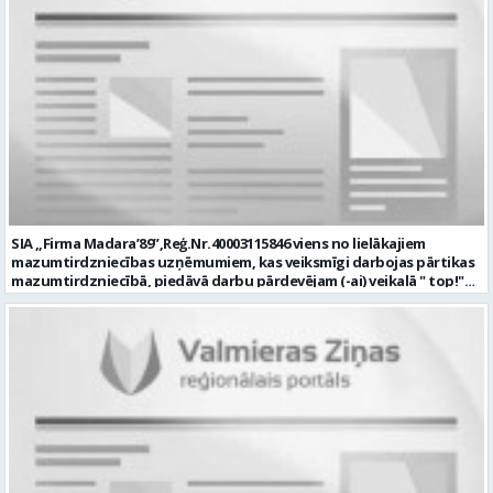
SIA „Firma Madara’89”,Reģ.Nr.40003115846 viens no lielākajiem
mazumtirdzniecības uzņēmumiem, kas veiksmīgi darbojas pārtikas
mazumtirdzniecībā, piedāvā darbu pārdevējam (-ai) veikalā " top!"
DIKĻI, Dikļu pag., Valmieras nov. Galvenie darba pienākumi: Pārtikas
un nepārtikas preču tirdzniecība; Pircēju apkalpošana pie kases;
Preču pieņemšana, pasūtīšana, uzskaite, izvietošana tirdzniecības
zālē; Preču realizācijas termiņu, marķējuma, kvalitātes,
uzglabāšanas apstākļu un atbilstošas temperatūras kontrole;
Darba laiku maiņās no plkst. 8.00-22.00 Prasības kandidātiem: Labas
komunikācijas prasmes; Vēlama pieredze pārtikas tirdzniecībā;
Precizitāte, atbildības sajūta. Piedāvājam: Darba algu no 900-950 EUR
(bruto); "top! Labumu karti" pusdienu un pārtikas preču iegādei
summā līdz 700 EUR gadā (pēc 3 mēnešiem); Īpaši labumi pirkumiem
mūsu veikalos; Veselības apdrošināšanu un papildus bonusus pēc