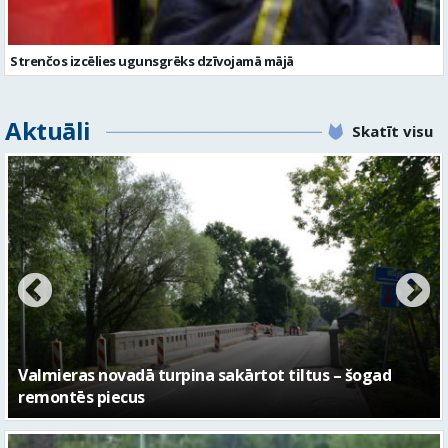
Strenčos izcēlies ugunsgrēks dzīvojamā mājā
Aktuāli
Skatīt visu
No pagaidu teātra līdz laikmetīgās kultūras centram
– kā attīstīsies “Kurtuve”