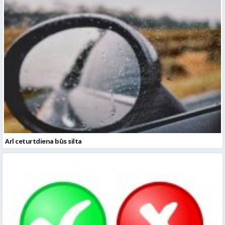
Arī ceturtdiena būs silta