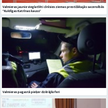
Valmieras jaunie vieglatlēti cīnīsies ziemas prestižākajās sacensībās
“Kuldīgas Katrīnas kauss”
Valmieras pagastā pieķer dzērājšoferi