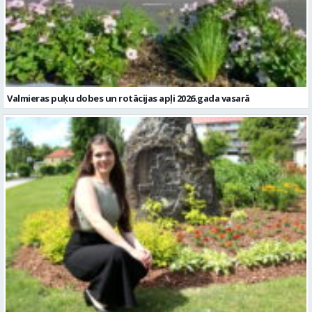
Valmieras puķu dobes un rotācijas apļi 2026.gada vasarā