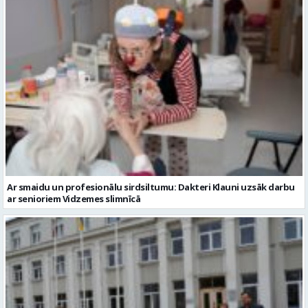
Ar smaidu un profesionālu sirdsiltumu: Dakteri Klauni uzsāk darbu
ar senioriem Vidzemes slimnīcā