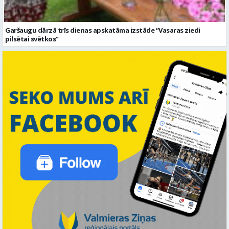
Garšaugu dārzā trīs dienas apskatāma izstāde “Vasaras ziedi
pilsētai svētkos”