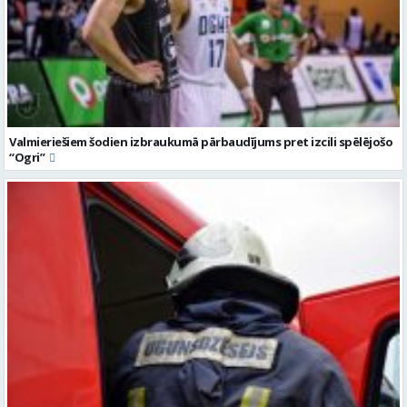
Valmieriešiem šodien izbraukumā pārbaudījums pret izcili spēlējošo
“Ogri”