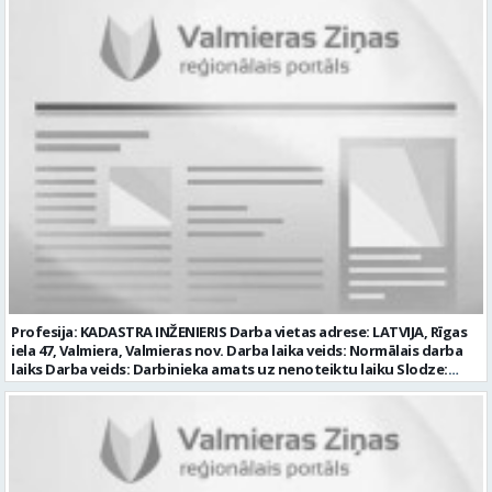
Profesija: KADASTRA INŽENIERIS Darba vietas adrese: LATVIJA, Rīgas
iela 47, Valmiera, Valmieras nov. Darba laika veids: Normālais darba
laiks Darba veids: Darbinieka amats uz nenoteiktu laiku Slodze:
Viena vesela slodze Darbības joma: Valsts pārvalde Pieteikto vietu
skaits: 1 Līgums: Darbinieka amats uz nenoteiktu laiku Aktuāla līdz:
2026-08-21 Kontaktpersona: Tālrunis: 20209998 E-pasts:
konkurss@vzd.gov.lv