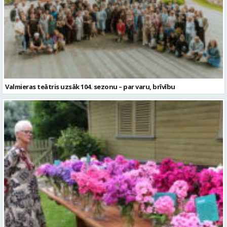
Valmieras teātris uzsāk 104. sezonu – par varu, brīvību