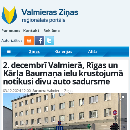
Par mums
Kontakti
Reklāma
Autorizēties:
Ziņas
Galerijas
Afiša
Sludinājumi
Reklāmraksti
2. decembrī Valmierā, Rīgas un
Kārļa Baumaņa ielu krustojumā
notikusi divu auto sadursme
03.12.2024 12:00,
Autors:
Valmieras Ziņas