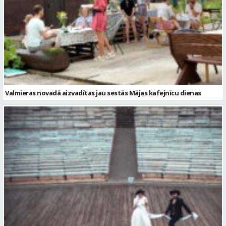
Valmieras novadā aizvadītas jau sestās Mājas kafejnīcu dienas