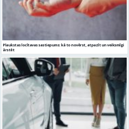
Plaukstas locītavas sastiepums: kā to novērst, atpazīt un veiksmīgi
ārstēt