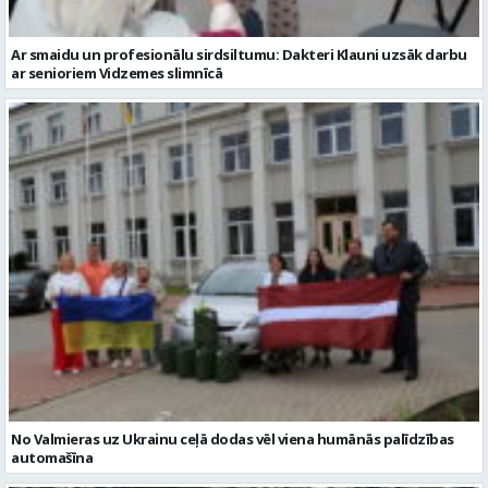
Ar smaidu un profesionālu sirdsiltumu: Dakteri Klauni uzsāk darbu
ar senioriem Vidzemes slimnīcā