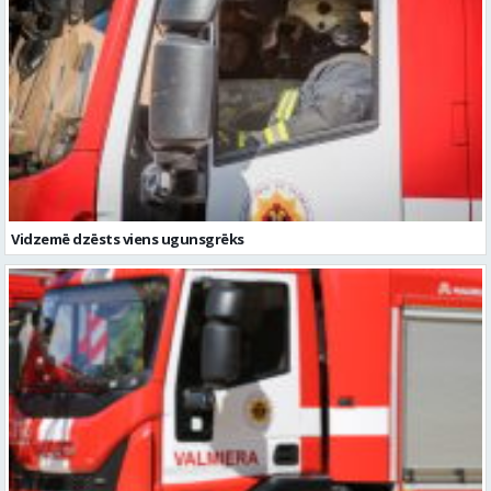
Vidzemē dzēsts viens ugunsgrēks