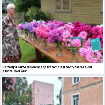
Valmieras teātris uzsāk 104. sezonu – par varu, brīvību
Garšaugu dārzā trīs dienas apskatāma izstāde “Vasaras ziedi
pilsētai svētkos”