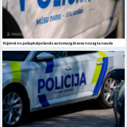
Rūjienā no pašapkalpošanās automazgātavas nozagta nauda