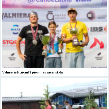
Piektdien laiks kļūs vēsāks un vējaināks
Valmierieši triumfē piemiņas sacensībās