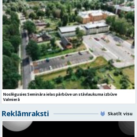
No Valmieras uz Ukrainu ceļā dodas vēl viena humānās palīdzības
automašīna
Noslēgusies Semināra ielas pārbūve un stāvlaukuma izbūve
Valmierā