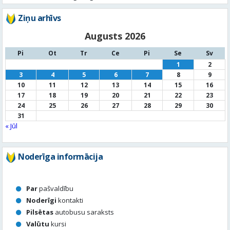
Vidzemē dzēsti trīs ugunsgrēki
Ziņu arhīvs
Augusts 2026
Pi
Ot
Tr
Ce
Pi
Se
Sv
1
2
3
4
5
6
7
8
9
10
11
12
13
14
15
16
17
18
19
20
21
22
23
24
25
26
27
28
29
30
31
« Jūl
Noderīga informācija