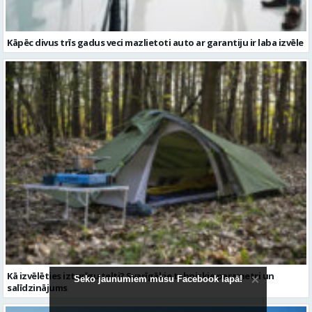
Kāpēc divus trīs gadus veci mazlietoti auto ar garantiju ir laba izvēle
Seko jaunumiem mūsu Facebook lapā!