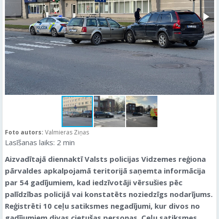
Foto autors:
Valmieras Ziņas
Lasīšanas laiks:
2
min
Aizvadītajā diennaktī Valsts policijas Vidzemes reģiona
pārvaldes apkalpojamā teritorijā saņemta informācija
par 54 gadījumiem, kad iedzīvotāji vērsušies pēc
palīdzības policijā vai konstatēts noziedzīgs nodarījums.
Reģistrēti 10 ceļu satiksmes negadījumi, kur divos no
gadījumiem divas cietušas personas. Ceļu satiksmes