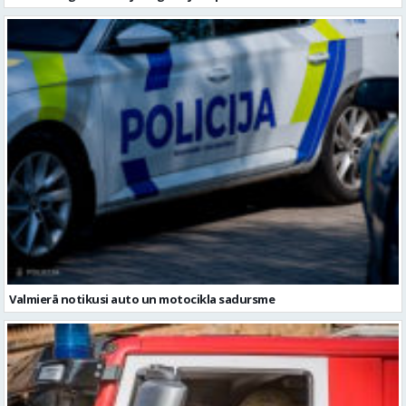
Vidzemē ugunsdzēsējiem glābējiem pieci izsaukumi
Valmierā notikusi auto un motocikla sadursme