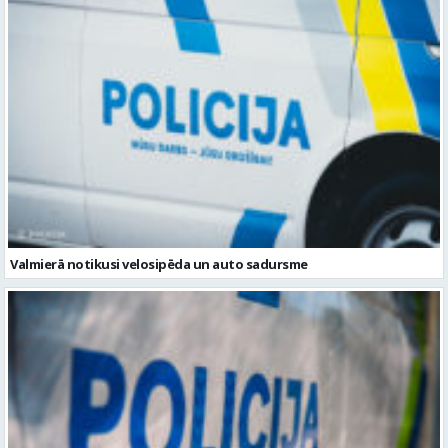
Aizvadītās nedēļas nogalē Vidzemē pie stūres reibumā aizturētas
sešas personas
Valmierā notikusi velosipēda un auto sadursme