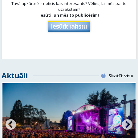
Piedalies satura veidošanā
Tavā apkārtnē ir noticis kas interesants? Vēlies, lai mēs par to
uzrakstām?
Iesūti, un mēs to publicēsim!
Aktuāli
Skatīt visu