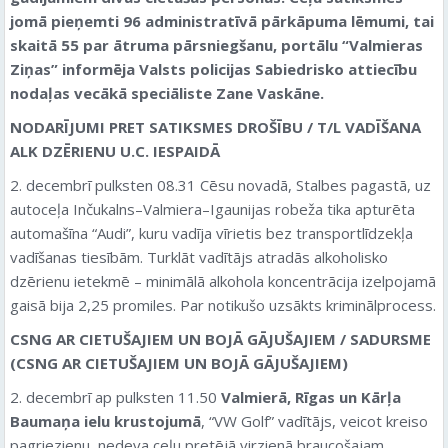
jomā pieņemti 96 administratīvā pārkāpuma lēmumi, tai
skaitā 55 par ātruma pārsniegšanu, portālu “Valmieras
Ziņas” informēja Valsts policijas Sabiedrisko attiecību
nodaļas vecākā speciāliste Zane Vaskāne.
NODARĪJUMI PRET SATIKSMES DROŠĪBU / T/L VADĪŠANA
ALK DZĒRIENU U.C. IESPAIDĀ
2. decembrī pulksten 08.31 Cēsu novadā, Stalbes pagastā, uz
autoceļa Inčukalns–Valmiera–Igaunijas robeža tika apturēta
automašīna “Audi”, kuru vadīja vīrietis bez transportlīdzekļa
vadīšanas tiesībām. Turklāt vadītājs atradās alkoholisko
dzērienu ietekmē – minimālā alkohola koncentrācija izelpojamā
gaisā bija 2,25 promiles. Par notikušo uzsākts kriminālprocess.
CSNG AR CIETUŠAJIEM UN BOJĀ GĀJUŠAJIEM / SADURSME
(CSNG AR CIETUŠAJIEM UN BOJĀ GĀJUŠAJIEM)
2. decembrī ap pulksten 11.50
Valmierā, Rīgas un Kārļa
Baumaņa ielu krustojumā
, “VW Golf” vadītājs, veicot kreiso
pagriezienu, nedeva ceļu pretējā virzienā braucošajam