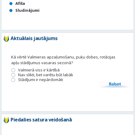
Par
pašvaldību
Noderīgi
kontakti
Pilsētas
autobusu saraksts
Valūtu
kursi
Afiša
Sludinājumi
Aktuālais jautājums
Kā vērtē Valmieras apzaļumošanu, puķu dobes, rotācijas
apļu stādījumus vasaras sezonā?
Valmierā viss ir kārtībā
Nav slikti, bet varētu būt labāk
Stādījumi ir nepārdomāti
Balsot