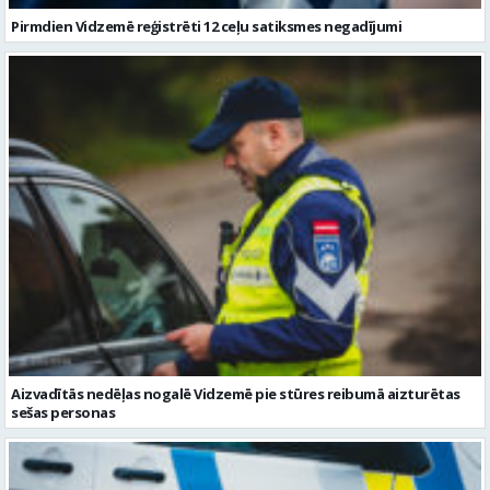
Pirmdien Vidzemē reģistrēti 12 ceļu satiksmes negadījumi