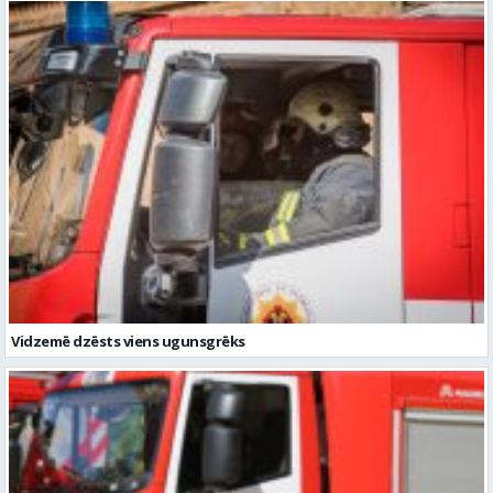
Vidzemē dzēsts viens ugunsgrēks