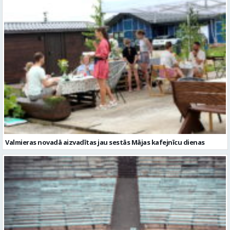
Valmieras novadā aizvadītas jau sestās Mājas kafejnīcu dienas