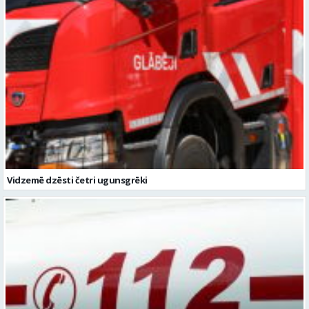
Vidzemē dzēsti četri ugunsgrēki