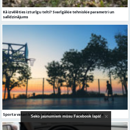
Kā izvēlēties izturīgu telti? Svarīgākie tehniskie parametri un
salīdzinājums
Sporta vakari kļūst par daļu no Valmieras pilsētas ritma
Seko jaunumiem mūsu Facebook lapā!