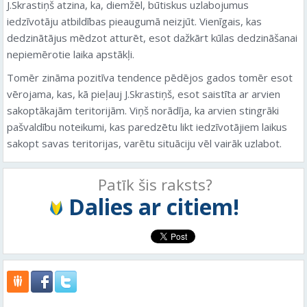
J.Skrastiņš atzina, ka, diemžēl, būtiskus uzlabojumus
iedzīvotāju atbildības pieaugumā neizjūt. Vienīgais, kas
dedzinātājus mēdzot atturēt, esot dažkārt kūlas dedzināšanai
nepiemērotie laika apstākļi.
Tomēr zināma pozitīva tendence pēdējos gados tomēr esot
vērojama, kas, kā pieļauj J.Skrastiņš, esot saistīta ar arvien
sakoptākajām teritorijām. Viņš norādīja, ka arvien stingrāki
pašvaldību noteikumi, kas paredzētu likt iedzīvotājiem laikus
sakopt savas teritorijas, varētu situāciju vēl vairāk uzlabot.
Patīk šis raksts?
Dalies ar citiem!