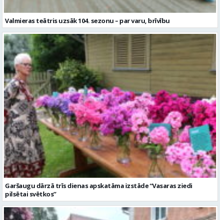
Valmieras teātris uzsāk 104. sezonu – par varu, brīvību
Garšaugu dārzā trīs dienas apskatāma izstāde “Vasaras ziedi
pilsētai svētkos”