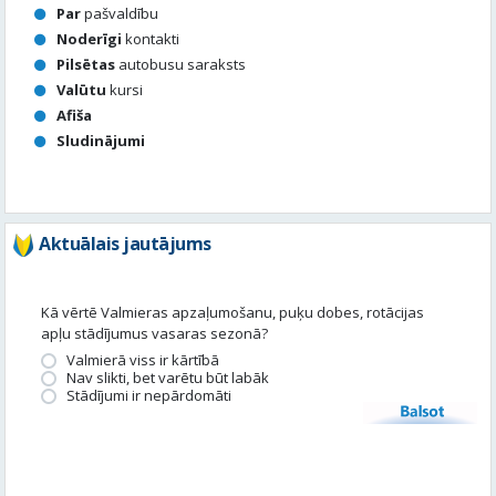
Par
pašvaldību
Noderīgi
kontakti
Pilsētas
autobusu saraksts
Valūtu
kursi
Afiša
Sludinājumi
Aktuālais jautājums
Kā vērtē Valmieras apzaļumošanu, puķu dobes, rotācijas
apļu stādījumus vasaras sezonā?
Valmierā viss ir kārtībā
Nav slikti, bet varētu būt labāk
Stādījumi ir nepārdomāti
Balsot