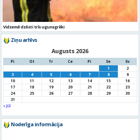
Vidzemē dzēsti trīs ugunsgrēki
Ziņu arhīvs
Augusts 2026
Pi
Ot
Tr
Ce
Pi
Se
Sv
1
2
3
4
5
6
7
8
9
10
11
12
13
14
15
16
17
18
19
20
21
22
23
24
25
26
27
28
29
30
31
« Jūl
Noderīga informācija