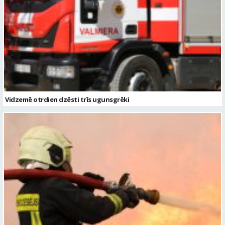
Vidzemē otrdien dzēsti trīs ugunsgrēki