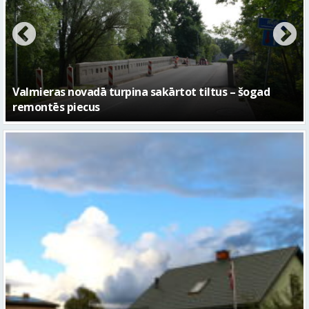
No pagaidu teātra līdz laikmetīgās kultūras centram
– kā attīstīsies “Kurtuve”