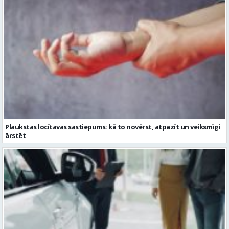
Plaukstas locītavas sastiepums: kā to novērst, atpazīt un veiksmīgi
ārstēt