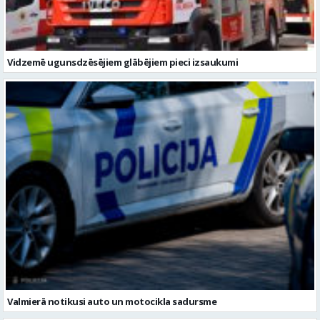
Vidzemē ugunsdzēsējiem glābējiem pieci izsaukumi
Valmierā notikusi auto un motocikla sadursme