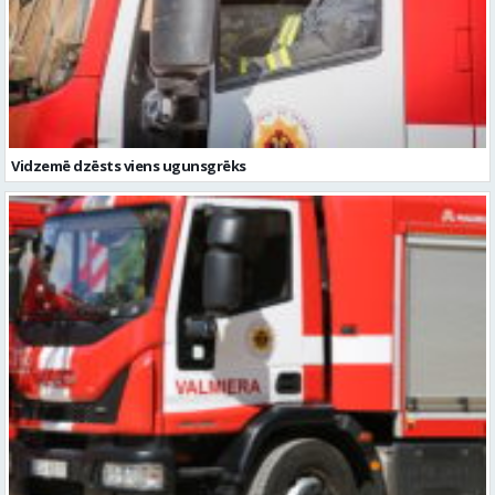
Vidzemē dzēsts viens ugunsgrēks