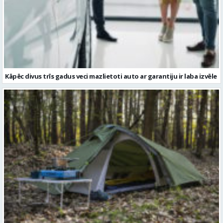
Kāpēc divus trīs gadus veci mazlietoti auto ar garantiju ir laba izvēle