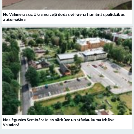
No Valmieras uz Ukrainu ceļā dodas vēl viena humānās palīdzības
automašīna
Noslēgusies Semināra ielas pārbūve un stāvlaukuma izbūve
Valmierā