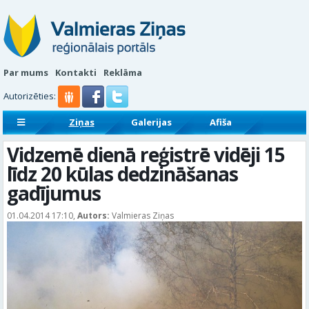
Par mums
Kontakti
Reklāma
Autorizēties:
Ziņas
Galerijas
Afiša
Sludinājumi
Reklāmraksti
Vidzemē dienā reģistrē vidēji 15
līdz 20 kūlas dedzināšanas
gadījumus
01.04.2014 17:10,
Autors:
Valmieras Ziņas