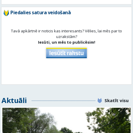
Piedalies satura veidošanā
Tavā apkārtnē ir noticis kas interesants? Vēlies, lai mēs par to
uzrakstām?
Iesūti, un mēs to publicēsim!
Aktuāli
Skatīt visu