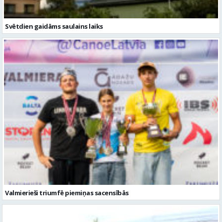
Svētdien gaidāms saulains laiks
Valmierieši triumfē piemiņas sacensībās