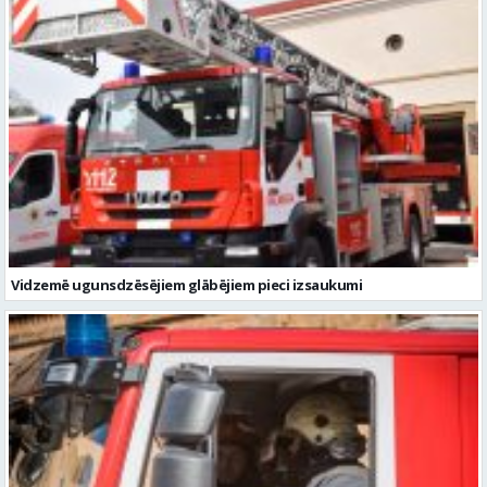
Vidzemē ugunsdzēsējiem glābējiem pieci izsaukumi