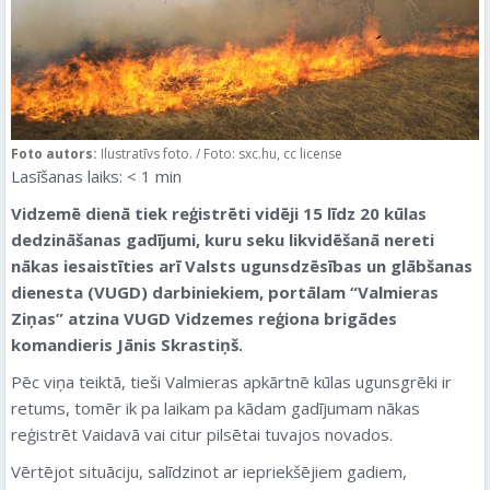
Foto autors:
Ilustratīvs foto. / Foto: sxc.hu, cc license
Lasīšanas laiks:
< 1
min
Vidzemē dienā tiek reģistrēti vidēji 15 līdz 20 kūlas
dedzināšanas gadījumi, kuru seku likvidēšanā nereti
nākas iesaistīties arī Valsts ugunsdzēsības un glābšanas
dienesta (VUGD) darbiniekiem, portālam “Valmieras
Ziņas” atzina VUGD Vidzemes reģiona brigādes
komandieris Jānis Skrastiņš.
Pēc viņa teiktā, tieši Valmieras apkārtnē kūlas ugunsgrēki ir
retums, tomēr ik pa laikam pa kādam gadījumam nākas
reģistrēt Vaidavā vai citur pilsētai tuvajos novados.
Vērtējot situāciju, salīdzinot ar iepriekšējiem gadiem,