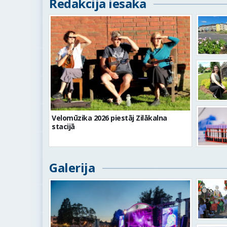
Redakcija iesaka
Velomūzika 2026 piestāj Zilākalna
stacijā
Galerija