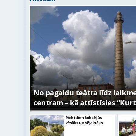
s –
No pagaidu teātra līdz laikm
centram – kā attīstīsies “Kur
Piektdien laiks kļūs
vēsāks un vējaināks