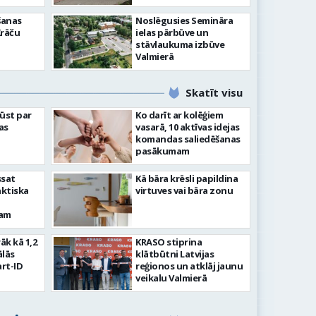
šanas
Noslēgusies Semināra
Krāču
ielas pārbūve un
stāvlaukuma izbūve
Valmierā
Skatīt visu
ļūst par
Ko darīt ar kolēģiem
as
vasarā, 10 aktīvas idejas
komandas saliedēšanas
pasākumam
ssat
Kā bāra krēsli papildina
aktiska
virtuves vai bāra zonu
kam
rāk kā 1,2
KRASO stiprina
ālās
klātbūtni Latvijas
rt-ID
reģionos un atklāj jaunu
veikalu Valmierā