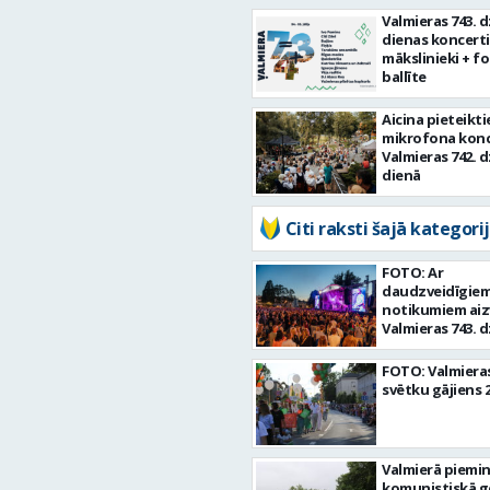
Valmieras 743. 
dienas koncerti =
mākslinieki + fo
ballīte
Aicina pieteikti
mikrofona kon
Valmieras 742. 
dienā
Citi raksti šajā kategorij
FOTO: Ar
daudzveidīgie
notikumiem aiz
Valmieras 743. 
diena
FOTO: Valmieras
svētku gājiens 
Valmierā piemi
komunistiskā g