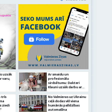
idīgiem notikumiem
is uzsāk
Ar smaidu un
r varu,
profesionālu
s 743. dzimšanas diena
FOTO: V
sirdsiltumu: Dakteri
Klauni uzsāk darbu ar
senioriem Vidzemes
slimnīcā
trīs
No Valmieras uz Ukrainu
āma
ceļā dodas vēl viena
s ziedi
humānās palīdzības
”
automašīna