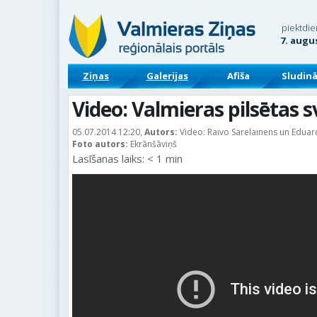
piektdie
7. augu
Ziņas
Galerijas
Afiša
Sludin
Video: Valmieras pilsētas 
05.07.2014 12:20,
Autors:
Video: Raivo Sarelainens un Eduar
Foto autors:
Ekrānšāviņš
Lasīšanas laiks:
< 1
min