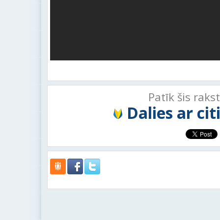
Patīk šis raks
Dalies ar ci