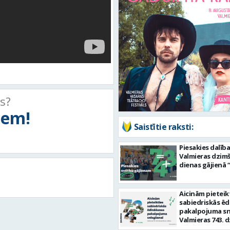
ts?
tiem!
Saistītie raksti:
Piesakies dalība
Valmieras dzim
dienas gājienā 
Aicinām pieteik
sabiedriskās ē
pakalpojuma sn
Valmieras 743. 
dienas svētkos