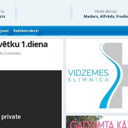
na,
Vārda dienas:
sts
Madars, Alfrēds, Fredi
ājumi
Reklāmraksti
svētku 1.diena
ds Ozerinskis