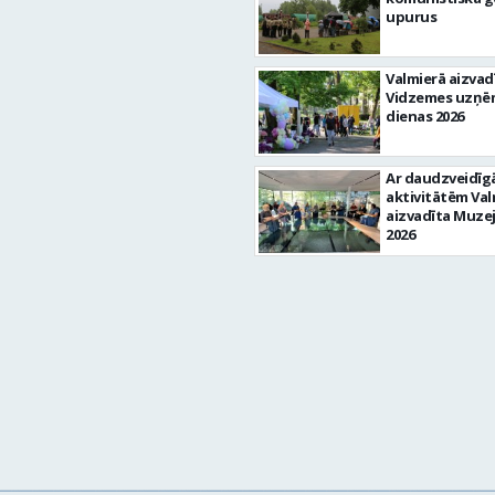
upurus
Valmierā aizvad
Vidzemes uzņē
dienas 2026
Ar daudzveidī
aktivitātēm Val
aizvadīta Muze
2026