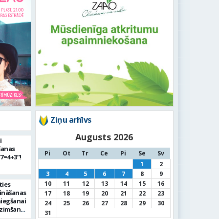
Ziņu arhīvs
Augusts 2026
i
šanas
Pi
Ot
Tr
Ce
Pi
Se
Sv
“7=4+3”!
1
2
3
4
5
6
7
8
9
10
11
12
13
14
15
16
ties
dināšanas
17
18
19
20
21
22
23
iegšanai
24
25
26
27
28
29
30
dzimšanas
31