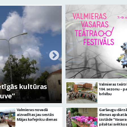
etīgās kultūras
FOTO: Ar daudzve
Valmieras teātr
104. sezonu – pa
tuve”
aizvadīta Valmiera
brīvību
Valmieras novadā
Garšaugu dārzā 
aizvadītas jau sestās
dienas apskat
Mājas kafejnīcu dienas
izstāde “Vasara
pilsētai svētkos