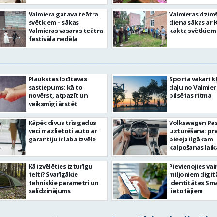
Valmiera gatava teātra
Valmieras dzim
svētkiem – sākas
diena sākas ar 
Valmieras vasaras teātra
kakta svētkiem
festivāla nedēļa
Plaukstas locītavas
Sporta vakari k
sastiepums: kā to
daļu no Valmier
novērst, atpazīt un
pilsētas ritma
veiksmīgi ārstēt
Kāpēc divus trīs gadus
Volkswagen Pa
veci mazlietoti auto ar
uzturēšana: pr
garantiju ir laba izvēle
pieeja ilgākam
kalpošanas lai
Kā izvēlēties izturīgu
Pievienojies vai
telti? Svarīgākie
miljoniem digit
tehniskie parametri un
identitātes Sma
salīdzinājums
lietotājiem