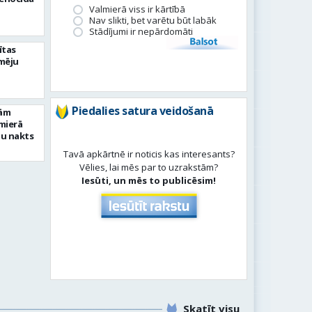
Valmierā viss ir kārtībā
Nav slikti, bet varētu būt labāk
Stādījumi ir nepārdomāti
Balsot
ītas
mēju
Piedalies satura veidošanā
gām
mierā
ju nakts
Tavā apkārtnē ir noticis kas interesants?
Vēlies, lai mēs par to uzrakstām?
Iesūti, un mēs to publicēsim!
Skatīt visu