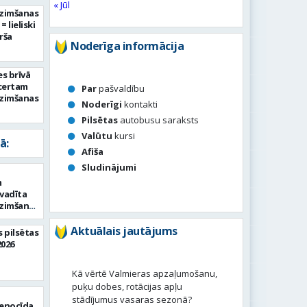
« Jūl
dzimšanas
 lieliski
rša
Noderīga informācija
es brīvā
certam
Par
pašvaldību
dzimšanas
Noderīgi
kontakti
Pilsētas
autobusu saraksts
Valūtu
kursi
ā:
Afiša
Sludinājumi
m
vadīta
dzimšanas
Aktuālais jautājums
 pilsētas
2026
Kā vērtē Valmieras apzaļumošanu,
puķu dobes, rotācijas apļu
n
stādījumus vasaras sezonā?
enocīda