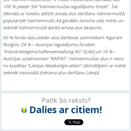
100 % pieder SIA “Valmiermuižas ieguldījumu fonds”. Tas
dibināts ar nolūku attīstīt amata alus darīšanu Valmiermuižā,
popularizēt Valmiermuižu kā gardēžu tūrisma ceļa mērķi un
sekmēt Valmiermuižā darītā amata alus eksportu.
60 % fonda daļu pieder alus darītavas saimniekam Aigaram
Ruņģim, 24 %
‒
Austrijas ieguldījumu fondam
“Industrieliegenschaftenverwaltung AG” (ILAG) un 16 %
‒
Austrijas uzņēmumam “MVF40”. Valmiermuižas alus ir viens
no kustības “Latvijas Neatkarīgie aldari” dibinātājiem ar mērķi
sekmēt nacionālā dzēriena alus darīšanu Latvijā.
Patīk šis raksts?
Dalies ar citiem!