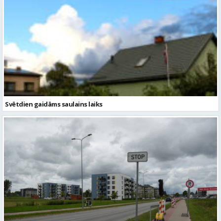
Svētdien gaidāms saulains laiks