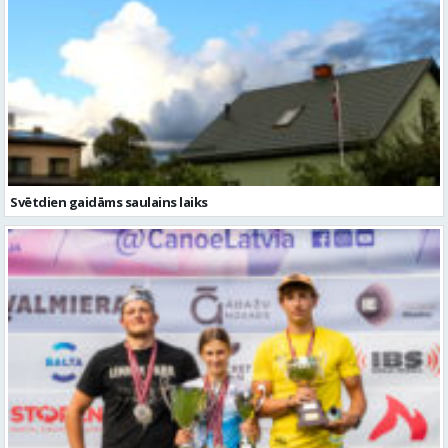
Svētdien gaidāms saulains laiks