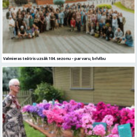
Valmieras teātris uzsāk 104. sezonu – par varu, brīvību