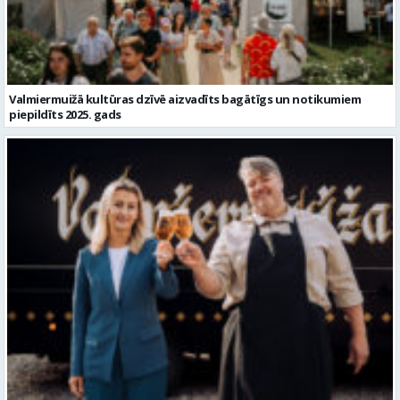
Valmiermuižā kultūras dzīvē aizvadīts bagātīgs un notikumiem
piepildīts 2025. gads