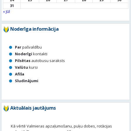
31
« Jūl
Noderīga informācija
Par
pašvaldību
Noderīgi
kontakti
Pilsētas
autobusu saraksts
Valūtu
kursi
Afiša
Sludinājumi
Aktuālais jautājums
Kā vērtē Valmieras apzaļumošanu, puķu dobes, rotācijas