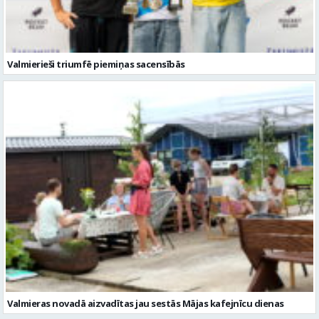
Valmierieši triumfē piemiņas sacensībās
Valmieras novadā aizvadītas jau sestās Mājas kafejnīcu dienas