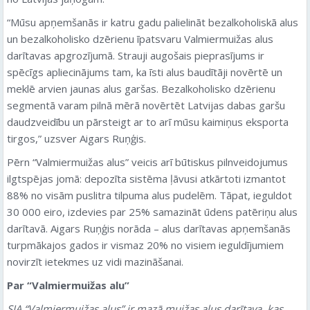
“Mūsu apņemšanās ir katru gadu palielināt bezalkoholiskā alus
un bezalkoholisko dzērienu īpatsvaru Valmiermuižas alus
darītavas apgrozījumā. Strauji augošais pieprasījums ir
spēcīgs apliecinājums tam, ka īsti alus baudītāji novērtē un
meklē arvien jaunas alus garšas. Bezalkoholisko dzērienu
segmentā varam pilnā mērā novērtēt Latvijas dabas garšu
daudzveidību un pārsteigt ar to arī mūsu kaimiņus eksporta
tirgos,” uzsver Aigars Ruņģis.
Pērn “Valmiermuižas alus” veicis arī būtiskus pilnveidojumus
ilgtspējas jomā: depozīta sistēma ļāvusi atkārtoti izmantot
88% no visām puslitra tilpuma alus pudelēm. Tāpat, ieguldot
30 000 eiro, izdevies par 25% samazināt ūdens patēriņu alus
darītavā. Aigars Ruņģis norāda – alus darītavas apņemšanās
turpmākajos gados ir vismaz 20% no visiem ieguldījumiem
novirzīt ietekmes uz vidi mazināšanai.
Par “Valmiermuižas alu”
SIA “Valmiermuižas alus” ir mazā muižas alus darītava, kas