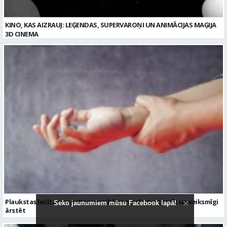
KINO, KAS AIZRAUJ: LEĢENDAS, SUPERVAROŅI UN ANIMĀCIJAS MAĢIJA
3D CINEMA
Plaukstas locītavas sastiepums: kā to novērst, atpazīt un veiksmīgi
Seko jaunumiem mūsu Facebook lapā!
ārstēt