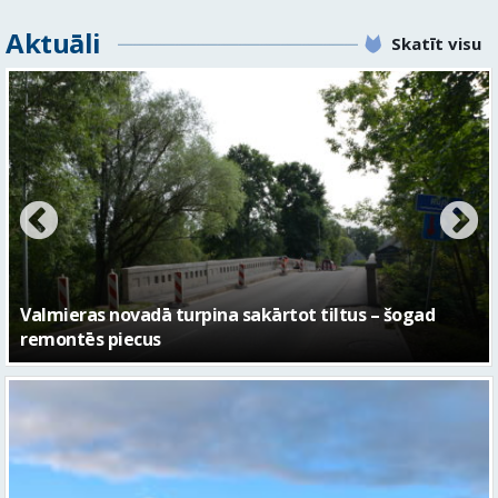
Aktuāli
Skatīt visu
No pagaidu teātra līdz laikmetīgās kultūras centram
– kā attīstīsies “Kurtuve”