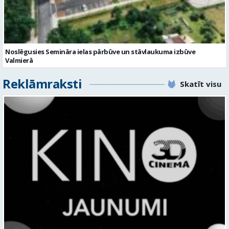
Noslēgusies Semināra ielas pārbūve un stāvlaukuma izbūve
Valmierā
Reklāmraksti
Skatīt visu