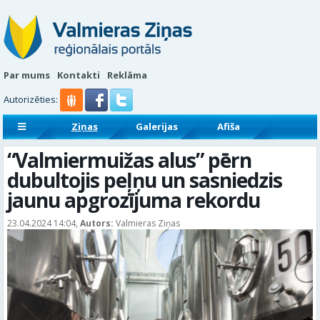
Par mums
Kontakti
Reklāma
Autorizēties:
Ziņas
Galerijas
Afiša
Sludinājumi
Reklāmraksti
“Valmiermuižas alus” pērn
dubultojis peļņu un sasniedzis
jaunu apgrozījuma rekordu
23.04.2024 14:04,
Autors:
Valmieras Ziņas