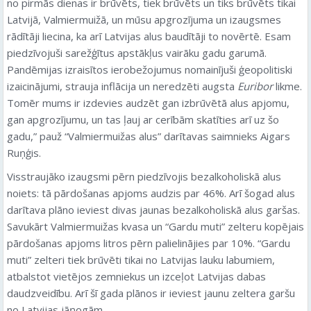
no pirmās dienas ir brūvēts, tiek brūvēts un tiks brūvēts tikai
Latvijā, Valmiermuižā, un mūsu apgrozījuma un izaugsmes
rādītāji liecina, ka arī Latvijas alus baudītāji to novērtē. Esam
piedzīvojuši sarežģītus apstākļus vairāku gadu garumā.
Pandēmijas izraisītos ierobežojumus nomainījuši ģeopolitiski
izaicinājumi, strauja inflācija un neredzēti augsta
Euribor
likme.
Tomēr mums ir izdevies audzēt gan izbrūvētā alus apjomu,
gan apgrozījumu, un tas ļauj ar cerībām skatīties arī uz šo
gadu,” pauž “Valmiermuižas alus” darītavas saimnieks Aigars
Ruņģis.
Visstraujāko izaugsmi pērn piedzīvojis bezalkoholiskā alus
noiets: tā pārdošanas apjoms audzis par 46%. Arī šogad alus
darītava plāno ieviest divas jaunas bezalkoholiskā alus garšas.
Savukārt Valmiermuižas kvasa un “Gardu muti” zelteru kopējais
pārdošanas apjoms litros pērn palielinājies par 10%. “Gardu
muti” zelteri tiek brūvēti tikai no Latvijas lauku labumiem,
atbalstot vietējos zemniekus un izceļot Latvijas dabas
daudzveidību. Arī šī gada plānos ir ieviest jaunu zeltera garšu
no Latvijas jāņogām.