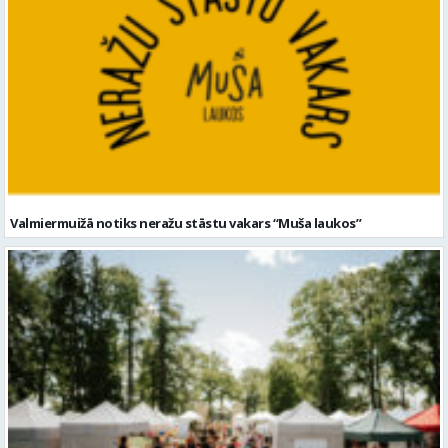
Valmiermuižā notiks neražu stāstu vakars “Muša laukos”