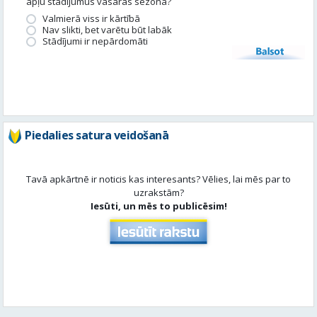
apļu stādījumus vasaras sezonā?
Valmierā viss ir kārtībā
Nav slikti, bet varētu būt labāk
Stādījumi ir nepārdomāti
Balsot
Piedalies satura veidošanā
Tavā apkārtnē ir noticis kas interesants? Vēlies, lai mēs par to
uzrakstām?
Iesūti, un mēs to publicēsim!