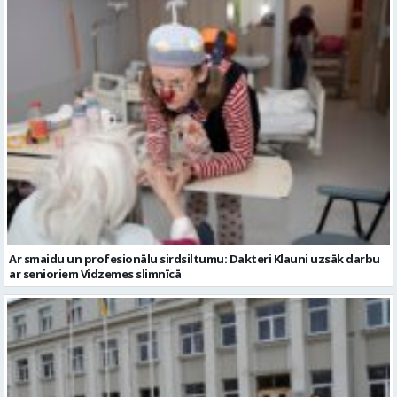
Ar smaidu un profesionālu sirdsiltumu: Dakteri Klauni uzsāk darbu
ar senioriem Vidzemes slimnīcā