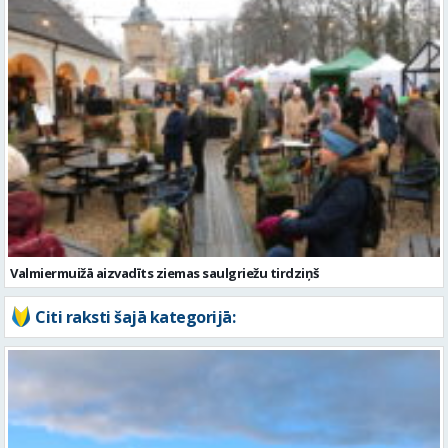
Valmiermuižā aizvadīts ziemas saulgriežu tirdziņš
Citi raksti šajā kategorijā: