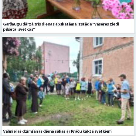
Garšaugu dārzā trīs dienas apskatāma izstāde “Vasaras ziedi
pilsētai svētkos”
Valmieras dzimšanas diena sākas ar Krāču kakta svētkiem