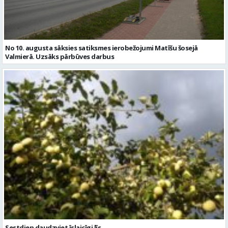
No 10. augusta sāksies satiksmes ierobežojumi Matīšu šosejā
Valmierā. Uzsāks pārbūves darbus
Sestdien daudzviet īslaicīgi līs