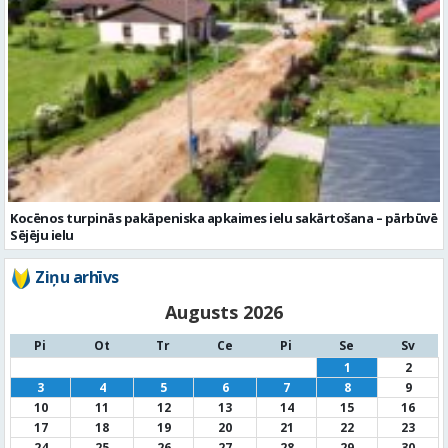
Kocēnos turpinās pakāpeniska apkaimes ielu sakārtošana – pārbūvē
Sējēju ielu
Ziņu arhīvs
Augusts 2026
Pi
Ot
Tr
Ce
Pi
Se
Sv
1
2
3
4
5
6
7
8
9
10
11
12
13
14
15
16
17
18
19
20
21
22
23
24
25
26
27
28
29
30