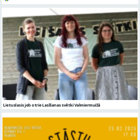
Lietuslasis jeb otrie Lasīšanas svētki Valmiermuižā