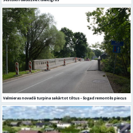
Valmieras novadā turpina sakārtot tiltus – šogad remontēs piecus