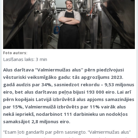
Foto autors:
Lasīšanas laiks:
3
min
Alus darītava “Valmiermuižas alus” pērn piedzīvojusi
vēsturiski veiksmīgāko gadu: tās apgrozījums 2023.
gadā audzis par 34%, sasniedzot rekordu – 9,53 miljonus
eiro, bet alus darītavas peļņa bijusi 193 000 eiro. Lai arī
pērn kopējais Latvijā izbrūvētā alus apjoms samazinājies
par 15%, Valmiermuižā izbrūvēts par 11% vairāk alus
nekā iepriekš, nodarbinot 111 darbinieku un nodokļos
samaksājot 2,8 miljonus eiro.
“Esam ļoti gandarīti par pērn sasniegto. “Valmiermuižas alus”