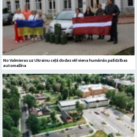
No Valmieras uz Ukrainu ceļā dodas vēl viena humānās palīdzības
automašīna