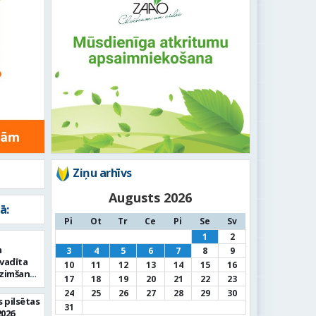
Ziņu arhīvs
Augusts 2026
ā:
Pi
Ot
Tr
Ce
Pi
Se
Sv
1
2
m
3
4
5
6
7
8
9
vadīta
10
11
12
13
14
15
16
dzimšanas
17
18
19
20
21
22
23
24
25
26
27
28
29
30
 pilsētas
31
2026