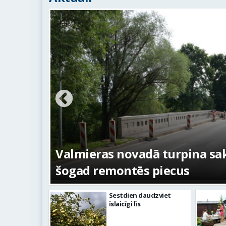
ojumi
Valmieras novadā turpina sakārt
šogad remontēs piecus
Sestdien daudzviet
īslaicīgi līs