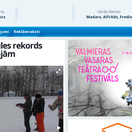
na,
Vārda dienas:
sts
Madars, Alfrēds, Fredi
ājumi
Reklāmraksti
les rekords
ājām