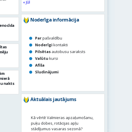
« Jūl
Noderīga informācija
n
enocīda
Par
pašvaldību
Noderīgi
kontakti
ītas
Pilsētas
autobusu saraksts
mēju
Valūtu
kursi
Afiša
Sludinājumi
gām
mierā
ju nakts
Aktuālais jautājums
Kā vērtē Valmieras apzaļumošanu,
puķu dobes, rotācijas apļu
stādījumus vasaras sezonā?