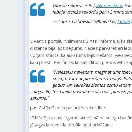
Ginesa rekords ir !!!
@AkmensSuns
5 km
laboja vācieša rekordu par >2 minūtēm
— Lauris Lizbovskis (@bowskis)
Januar
E.Rencis portālu “Valmieras Ziņas” informēja, ka skri
distancē bija labs segums. Nācies pārvarēt arī ledu
Edgars stāsta, ka aukstums bijis ciešams, vien pēd
kāju pirksti. Pēc finiša, lai sasildītos, pieticis ietīt 
“Neiesaku nevienam mēģināt tūlīt iziet
sniegu. Tam nepieciešams treniņš. Pats
gadus, un vairākas ziemas esmu lēnām 
sniega. Ilgstošā laika posmā pie visa var pierast, g
sākumā,”
pastāstīja Ginesa pasaules rekordists.
Līdzšinējais sasniegums skriešanā pa sniegu basā
jāsagaida rekorda oficiāla apstiprināšana.