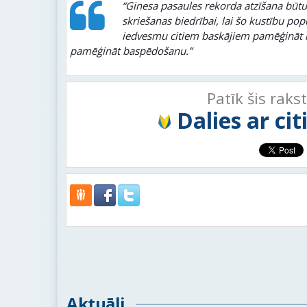
“Ginesa pasaules rekorda atzīšana būtu
skriešanas biedrībai, lai šo kustību pop
iedvesmu citiem baskājiem pamēģināt k
pamēģināt
baspēdošanu
.”
Patīk šis raks
Dalies ar ci
Aktuāli