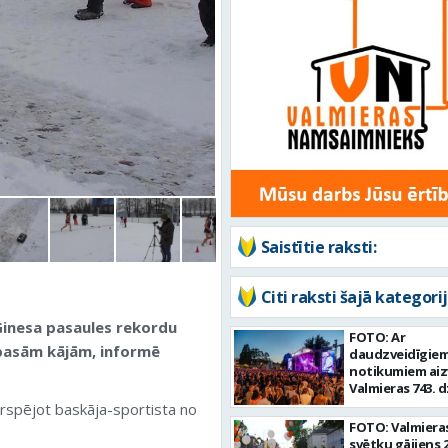
Saistītie raksti:
Citi raksti šajā kategorij
 Ginesa pasaules rekordu
FOTO: Ar
 basām kājām, informē
daudzveidīgie
notikumiem aiz
Valmieras 743. 
diena
rspējot baskāja-sportista no
FOTO: Valmieras
svētku gājiens 