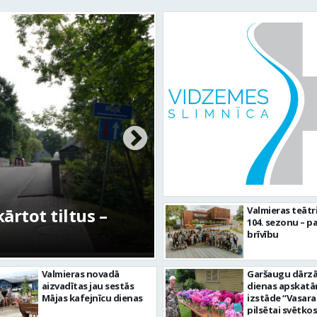
ot tiltus –
No pagaidu teātra lī
Valmieras teātr
104. sezonu – pa
centram – kā attīstīs
brīvību
Valmieras novadā
Garšaugu dārzā 
aizvadītas jau sestās
dienas apskat
Mājas kafejnīcu dienas
izstāde “Vasara
pilsētai svētkos