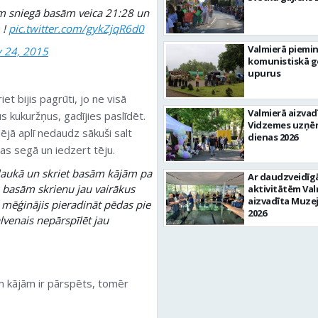
 sniegā basām veica 21:28 un
 !
pic.twitter.com/gykZjqR6d0
Valmierā piemi
y 24, 2015
komunistiskā g
upurus
et bijis pagrūti, jo ne visā
Valmierā aizvad
s kukuržņus, gadījies paslīdēt.
Vidzemes uzņē
ējā aplī nedaudz sākuši salt
dienas 2026
kājas segā un iedzert tēju.
 laukā un skriet basām kājām pa
Ar daudzveidī
 basām skrienu jau vairākus
aktivitātēm Val
aizvadīta Muze
mēģinājis pieradināt pēdas pie
2026
alvenais nepārspīlēt jau
m kājām ir pārspēts, tomēr