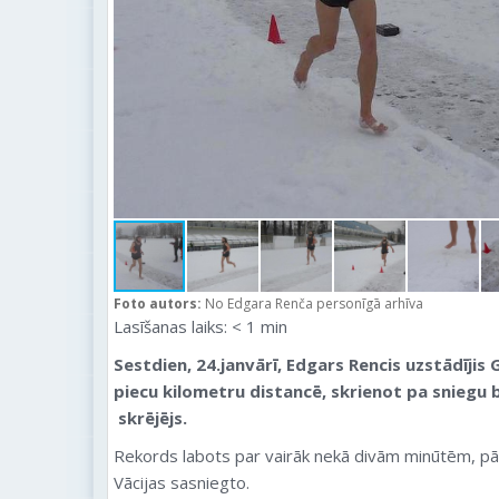
Foto autors:
No Edgara Renča personīgā arhīva
Lasīšanas laiks:
< 1
min
Sestdien, 24.janvārī, Edgars Rencis uzstādījis
piecu kilometru distancē, skrienot pa sniegu
skrējējs.
Rekords labots par vairāk nekā divām minūtēm, pā
Vācijas sasniegto.