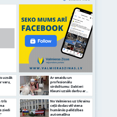
dz laikmetīgās kultūras
is uzsāk
Ar smaidu un
FOTO: Ar 
r varu,
profesionālu
ies “Kurtuve”
aizvadīta
sirdsiltumu: Dakteri
Klauni uzsāk darbu ar
senioriem Vidzemes
slimnīcā
trīs
No Valmieras uz Ukrainu
āma
ceļā dodas vēl viena
s ziedi
humānās palīdzības
”
automašīna