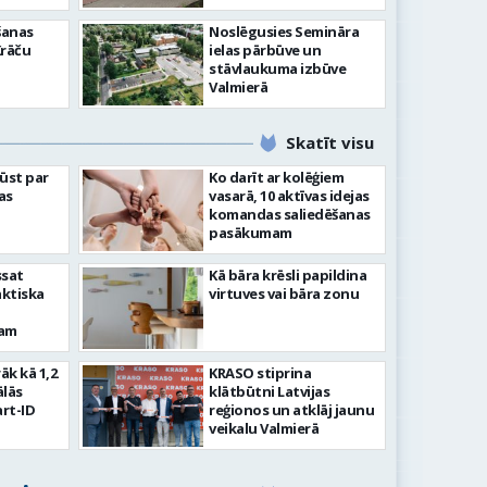
šanas
Noslēgusies Semināra
Krāču
ielas pārbūve un
stāvlaukuma izbūve
Valmierā
Skatīt visu
ļūst par
Ko darīt ar kolēģiem
as
vasarā, 10 aktīvas idejas
komandas saliedēšanas
pasākumam
ssat
Kā bāra krēsli papildina
aktiska
virtuves vai bāra zonu
kam
rāk kā 1,2
KRASO stiprina
ālās
klātbūtni Latvijas
rt-ID
reģionos un atklāj jaunu
veikalu Valmierā