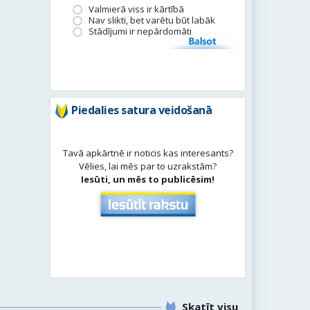
Valmierā viss ir kārtībā
Nav slikti, bet varētu būt labāk
Stādījumi ir nepārdomāti
Balsot
Piedalies satura veidošanā
Tavā apkārtnē ir noticis kas interesants?
Vēlies, lai mēs par to uzrakstām?
Iesūti, un mēs to publicēsim!
Skatīt visu