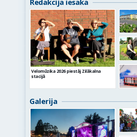
Redakcija iesaka
Velomūzika 2026 piestāj Zilākalna
stacijā
Galerija