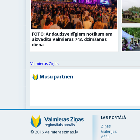
FOTO: Ar daudzveidīgiem notikumiem
aizvadīta Valmieras 743. dzimšanas
diena
Valmieras Ziņas
Mūsu partneri
LASI PORTĀLĀ
Ziņas
Galerijas
© 2016 Valmieraszinas.lv
Afiša