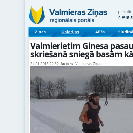
piektdie
7. augu
Ziņas
Galerijas
Afiša
Sludin
Valmierietim Ginesa pasau
skriešanā sniegā basām k
24.01.2015 22:52,
Autors:
Valmieras Ziņas