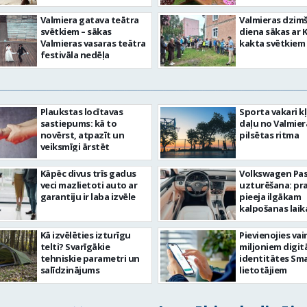
Valmiera gatava teātra
Valmieras dzim
svētkiem – sākas
diena sākas ar 
Valmieras vasaras teātra
kakta svētkiem
festivāla nedēļa
Plaukstas locītavas
Sporta vakari k
sastiepums: kā to
daļu no Valmier
novērst, atpazīt un
pilsētas ritma
veiksmīgi ārstēt
Kāpēc divus trīs gadus
Volkswagen Pa
veci mazlietoti auto ar
uzturēšana: pr
garantiju ir laba izvēle
pieeja ilgākam
kalpošanas lai
Kā izvēlēties izturīgu
Pievienojies vai
telti? Svarīgākie
miljoniem digit
tehniskie parametri un
identitātes Sma
salīdzinājums
lietotājiem