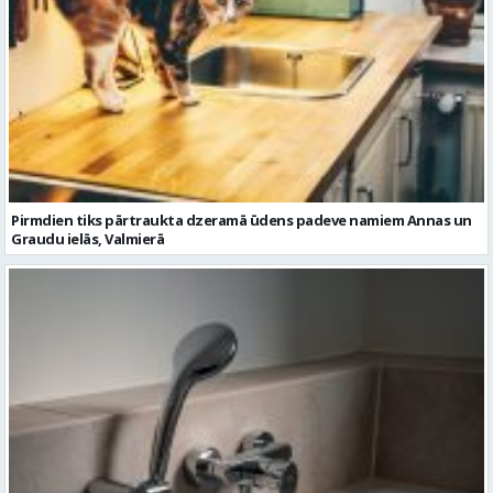
Pirmdien tiks pārtraukta dzeramā ūdens padeve namiem Annas un
Graudu ielās, Valmierā
Trešdien tiks pārtraukta siltumenerģijas padeve namam