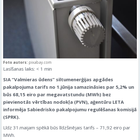
Foto autors:
pixabay.com
Lasīšanas laiks:
< 1
min
SIA “Valmieras ūdens” siltumenerģijas apgādes
pakalpojuma tarifs no 1.jūnija samazināsies par 5,2% un
būs 68,15 eiro par megavatstundu (MWh) bez
pievienotās vērtības nodokļa (PVN), aģentūru LETA
informēja Sabiedrisko pakalpojumu regulēšanas komisijā
(SPRK).
Līdz 31.maijam spēkā būs līdzšinējais tarifs – 71,92 eiro par
MWh.