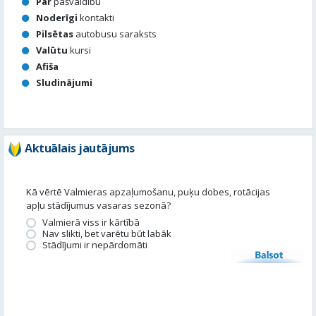
Aktuālais jautājums
Kā vērtē Valmieras apzaļumošanu, puķu dobes, rotācijas
apļu stādījumus vasaras sezonā?
Valmierā viss ir kārtībā
Nav slikti, bet varētu būt labāk
Stādījumi ir nepārdomāti
Balsot
Piedalies satura veidošanā
Tavā apkārtnē ir noticis kas interesants? Vēlies, lai mēs par to
uzrakstām?