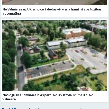
Noslēgusies Semināra ielas pārbūve un stāvlaukuma izbūve
Valmierā
Reklāmraksti
Skatīt visu