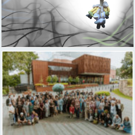
Valmieras teātris uzsāk 104. sezonu – par varu, brīvību