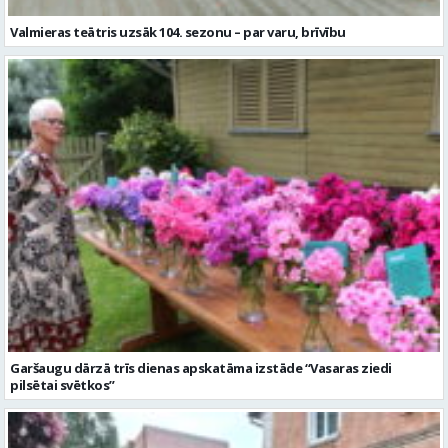
Garšaugu dārzā trīs dienas apskatāma izstāde “Vasaras ziedi
pilsētai svētkos”