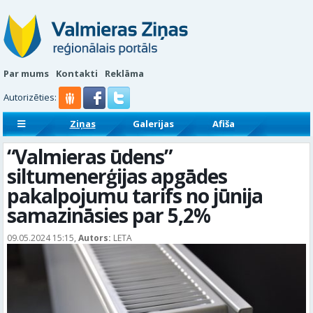
Par mums
Kontakti
Reklāma
Autorizēties:
Ziņas
Galerijas
Afiša
Sludinājumi
Reklāmraksti
“Valmieras ūdens”
siltumenerģijas apgādes
pakalpojumu tarifs no jūnija
samazināsies par 5,2%
09.05.2024 15:15,
Autors:
LETA