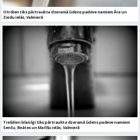
Trešdien īslaicīgi tiks pārtraukta dzeramā ūdens padeve namiem
Senču, Beātes un Matīšu ielās, Valmierā