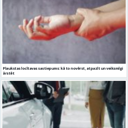
Plaukstas locītavas sastiepums: kā to novērst, atpazīt un veiksmīgi
ārstēt