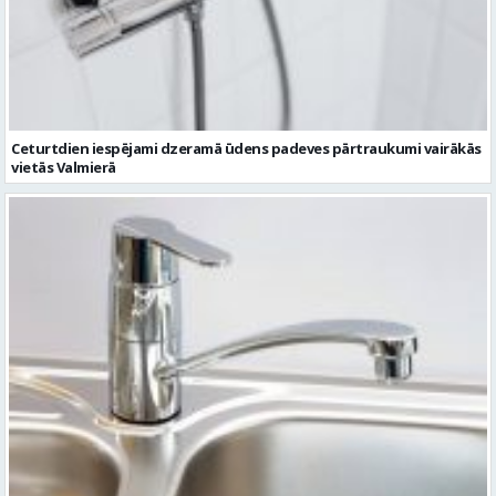
Ceturtdien iespējami dzeramā ūdens padeves pārtraukumi vairākās
vietās Valmierā
Otrdien tiks pārtraukta dzeramā ūdens padeve namiem Āra un
Ziedu ielās, Valmierā