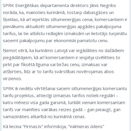
SPRK Enerģētikas departamenta direktors Jānis Negribs
norāda, ka, mainoties kurināmā, tostarp dabasgāzes un
šķeldas, kā arī iepirktās siltumenerģijas cenai, komersantiem ir
pienākums aktualizēt siltumenerģijas apgādes pakalpojuma
tarifus, lai tie atbilstu reālajām izmaksām un lietotājs turpinātu
saņemt pakalpojumu par ekonomiski pamatotu cenu.
Ņemot vērā, ka kurināmo Latvijā var iegādāties no dažādiem
piegādātājiem, kā arī komersantiem ir iespēja izvēlēties to
pirkt par fiksētā līguma vai biržas cenu, izmaksas var
atšķirties, līdz ar to tarifu svārstības novērojamas abos
virzienos.
SPRK ik nedēļu vērtēšanai saņem siltumenerģijas komersantu
tarifu projektus, attiecīgi izmaiņas tarifos notiek regulāri –
katru mēnesi visa gada garumā, turklāt vienam komersantam
tarifs var mainīties vairākas reizes gadā – gan pieaugt, gan
samazināties atkarībā no kurināmā cenas.
Kā liecina “Firmas.lv” informācija, “Valmieras ūdens”