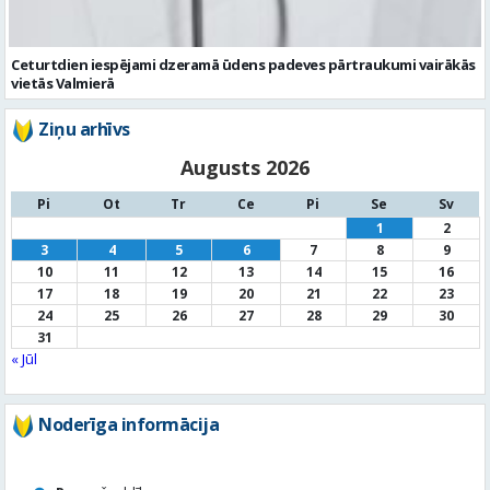
Ziņu arhīvs
Augusts 2026
Pi
Ot
Tr
Ce
Pi
Se
Sv
1
2
3
4
5
6
7
8
9
10
11
12
13
14
15
16
17
18
19
20
21
22
23
24
25
26
27
28
29
30
31
« Jūl
Noderīga informācija
Par
pašvaldību
Noderīgi
kontakti
Pilsētas
autobusu saraksts
Valūtu
kursi
Afiša
Sludinājumi