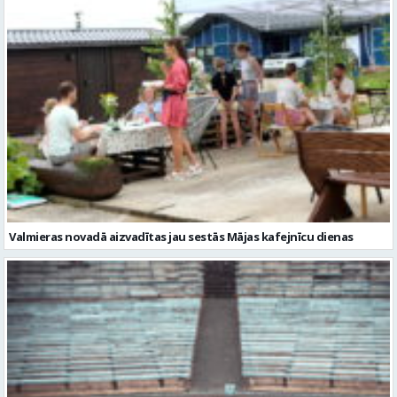
Valmieras novadā aizvadītas jau sestās Mājas kafejnīcu dienas