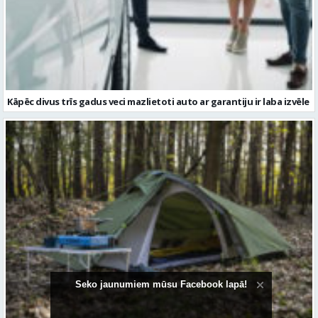
Kāpēc divus trīs gadus veci mazlietoti auto ar garantiju ir laba izvēle
Kā izvēlēties izturīgu telti? Svarīgākie tehniskie parametri un
salīdzinājums
Seko jaunumiem mūsu Facebook lapā!