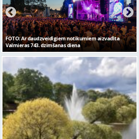
FOTO: Valmieras pilsētas svētku gājiens 2026
Piektdien laiks kļūs vēsāks un vējaināks