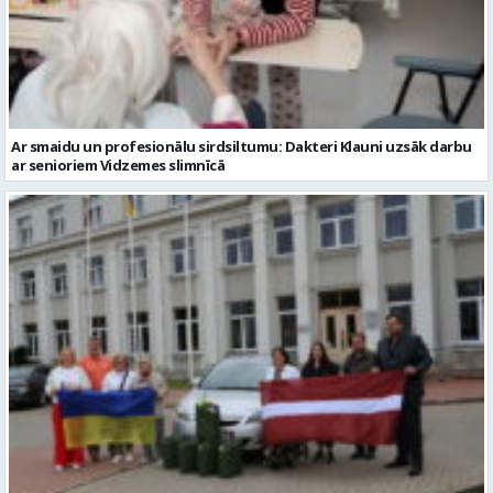
Ar smaidu un profesionālu sirdsiltumu: Dakteri Klauni uzsāk darbu
ar senioriem Vidzemes slimnīcā
No Valmieras uz Ukrainu ceļā dodas vēl viena humānās palīdzības
automašīna