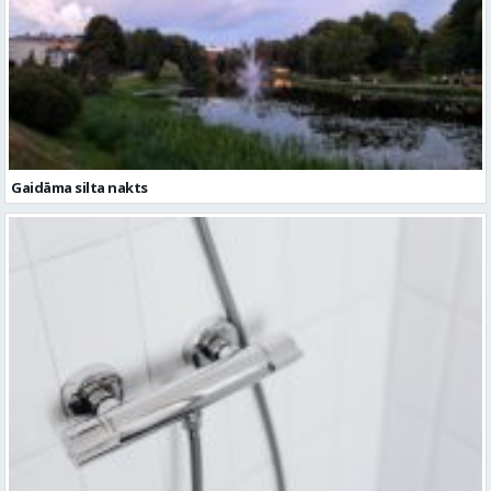
Gaidāma silta nakts
Ceturtdien iespējami dzeramā ūdens padeves pārtraukumi vairākās
vietās Valmierā