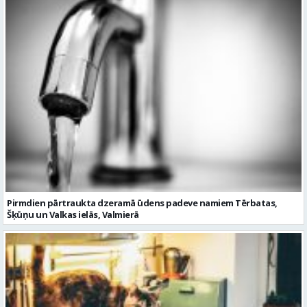
Pirmdien pārtraukta dzeramā ūdens padeve namiem Tērbatas,
Šķūņu un Valkas ielās, Valmierā