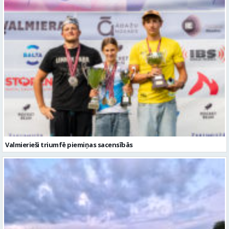
Valmierieši triumfē piemiņas sacensībās