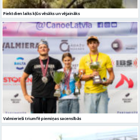
Valmierieši triumfē piemiņas sacensībās