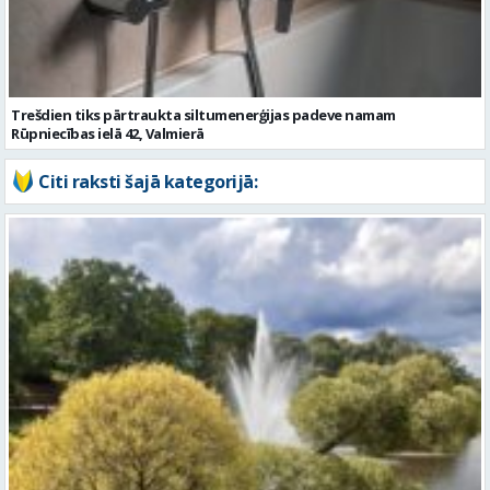
Rūpniecības ielā 42, Valmierā
Citi raksti šajā kategorijā:
Piektdien laiks kļūs vēsāks un vējaināks