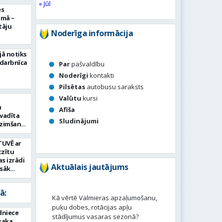
« Jūl
es
umā –
tāju
Noderīga informācija
jā notiks
 darbnīca
Par
pašvaldību
Noderīgi
kontakti
Pilsētas
autobusu saraksts
Valūtu
kursi
m
Afiša
vadīta
Sludinājumi
dzimšanas
TUVĒ ar
tzītu
as izrādi
Aktuālais jautājums
zsāk
as posmu
ā:
Kā vērtē Valmieras apzaļumošanu,
puķu dobes, rotācijas apļu
dniece
stādījumus vasaras sezonā?
esaka