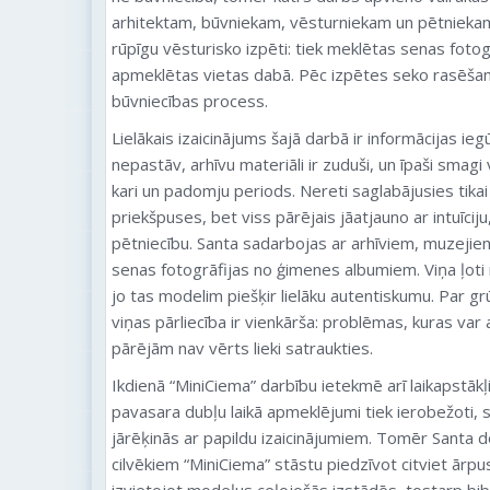
arhitektam, būvniekam, vēsturniekam un pētniekam
rūpīgu vēsturisko izpēti: tiek meklētas senas fotogr
apmeklētas vietas dabā. Pēc izpētes seko rasēšan
būvniecības process.
Lielākais izaicinājums šajā darbā ir informācijas i
nepastāv, arhīvu materiāli ir zuduši, un īpaši smagi
kari un padomju periods. Nereti saglabājusies tikai
priekšpuses, bet viss pārējais jāatjauno ar intuīcij
pētniecību. Santa sadarbojas ar arhīviem, muzejiem
senas fotogrāfijas no ģimenes albumiem. Viņa ļoti
jo tas modelim piešķir lielāku autentiskumu. Par gr
viņas pārliecība ir vienkārša: problēmas, kuras var at
pārējām nav vērts lieki satraukties.
Ikdienā “MiniCiema” darbību ietekmē arī laikapstākļ
pavasara dubļu laikā apmeklējumi tiek ierobežoti, 
jārēķinās ar papildu izaicinājumiem. Tomēr Santa 
cilvēkiem “MiniCiema” stāstu piedzīvot citviet ār
izvietojot modeļus ceļojošās izstādēs, tostarp bib