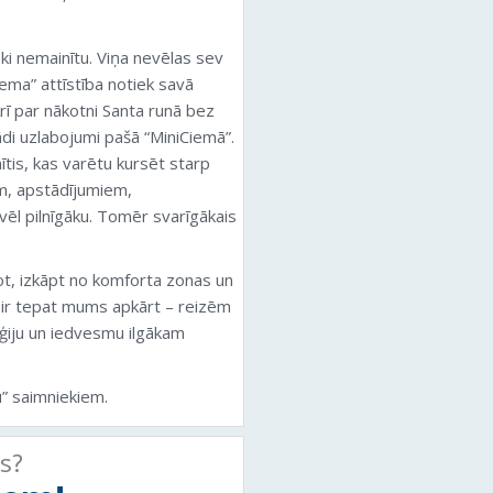
ski nemainītu. Viņa nevēlas sev
iema” attīstība notiek savā
 Arī par nākotni Santa runā bez
ādi uzlabojumi pašā “MiniCiemā”.
ītis, kas varētu kursēt starp
em, apstādījumiem,
vēl pilnīgāku. Tomēr svarīgākais
ot, izkāpt no komforta zonas un
a ir tepat mums apkārt – reizēm
rģiju un iedvesmu ilgākam
” saimniekiem.
ts?