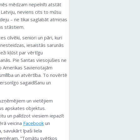
o mēs mēdzam nepelnīti atstāt
m Latviju, neviens cits to mūsu
 ideju – ne tikai saglabāt atmiņas
ās stāstiem.
 cilvēki, seniori un pāri, kuri
i nesteidzas, iesaistās sarunās
eži kļūst par vērtīgu
āšanās. Pie Santas viesojušies ne
 no Amerikas Savienotajām
esmīlība un atvērtība. To novērtē
 personīgo sagaidīšanu un
a uzņēmējiem un vietējiem
kus apskates objektus.
itu un palīdzot viesiem iepazīt
ērā veicina
Facebook
un
 savukārt īpaši liela
 piemēram, “Tomātu svētkos