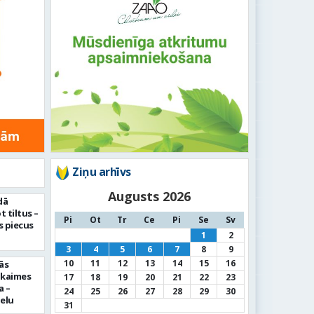
Ziņu arhīvs
Augusts 2026
dā
 tiltus –
Pi
Ot
Tr
Ce
Pi
Se
Sv
 piecus
1
2
3
4
5
6
7
8
9
10
11
12
13
14
15
16
ās
pkaimes
17
18
19
20
21
22
23
a –
24
25
26
27
28
29
30
ielu
31