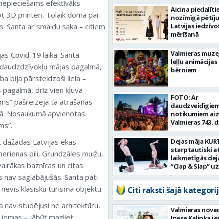
 nepieciešams efektīvāks
Aicina piedalīti
 3D printeri. Tolaik doma par
nozīmīgā pētīj
s. Santa ar smaidu saka – citiem
Latvijas iedzīvo
mērīšanā
Valmieras muze
ās Covid-19 laikā. Santa
leļļu animācijas
to daudzdzīvokļu mājas pagalmā,
bērniem
ba bija pārsteidzoši liela –
s pagalmā, drīz vien kļuva
FOTO: Ar
iems” pašreizējā tā atrašanās
daudzveidīgie
arā. Nosaukumā apvienotas
notikumiem aiz
Valmieras 743. 
ms”.
diena
 dažādas Latvijas ēkas
Dejas māja KUR
starptautiski a
erienas pili, Grundzāles muižu,
laikmetīgās dej
vairākas baznīcas un citas
“Clap & Slap” u
jaunu attīstīb
 nav saglabājušās. Santa pati
nevis klasisku tūrisma objektu.
Citi raksti šajā kategorij
a nav studējusi ne arhitektūru,
Valmieras nova
 jomas – jābūt mazliet
Inese Kalinka i