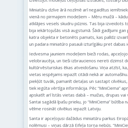
Miniatūru dzīve ārā nozīmē arī negaidītus iemītniek
vienā no pirmajiem modeļiem – Mēru muižā – kādu d
atklājies vesels skudru pūznis. Tas bija izveidots 
bija iekārtojušās visā augstumā. Šādi gadījumi gan
katra objekta ir betonēts pamats, kas palīdz izva
un padara miniatūro pasauli izturīgāku pret dabas 
Iedvesma jauniem modeļiem bieži rodas, apceļojot L
velobraucēja, un tieši izbraucienos nereti dzimst 
kultūrvēsturiskas ēkas atveidošanu. Viņa atzīst, ka
vietas iespējams iepazīt citādi nekā ar automašīnu.
piekļūt tuvāk, pamanīt detaļas un sastapt cilvēkus
tiek iegūta vērtīga informācija. Pēc “MiniCiema” a
apskatīt arī īstās vietas dabā – muižas, drupas vai 
Santai sagādā īpašu prieku, jo “MiniCiema” būtība na
vēlme rosināt cilvēkus iepazīt Latviju.
Santa ir apceļojusi dažādus miniatūru parkus Eirop
nolēmusi – viņas dārzā Eifeļa torņa nebūs. “MiniCiem