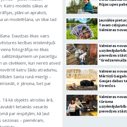
Rūjas upes pali
. Katrs modelis sākas ar
āfijas, plāni un apraksti,
a un modelēšana, un tikai tad
Jaunākie pietu
Tavam ceļojum
Valmieras nova
egūšana. Daudzas ēkas vairs
 vēstures liecības ietekmējuši
Valmieras nova
 viena fotogrāfija no ēkas
uzņēmējdarbīb
pieredzes stāst
u, salīdzinājumiem un pacietīgu
“Gredzenmuižas
 un cilvēkiem, kuri nereti atved
saimniece Dace 
 novērtē katru šādu atradumu,
Jorens Gredzen
Valmieras nova
Mārtiņš Gaigals
ūtībām Santa runā mierīgi –
Gaujas dabas t
risināt, ir jārisina, bet par
Strenčos
Valmieras nova
i. Tā kā objekts atrodas ārā,
tūrisma
savukārt lietainās vasarās
uzņēmējdarbīb
pieredzes stāst
domā par iespējām, kā ļaut
kafejnīcas “Kanē
pus sezonas – piemēram,
saimnieki Oksa
Gamora un Ole
liotēkās.