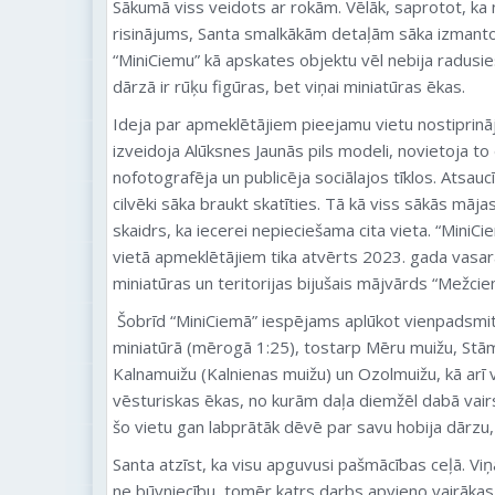
Sākumā viss veidots ar rokām. Vēlāk, saprotot, ka
risinājums, Santa smalkākām detaļām sāka izmantot
“MiniCiemu” kā apskates objektu vēl nebija radusie
dārzā ir rūķu figūras, bet viņai miniatūras ēkas.
Ideja par apmeklētājiem pieejamu vietu nostiprināj
izveidoja Alūksnes Jaunās pils modeli, novietoja 
nofotografēja un publicēja sociālajos tīklos. Atsaucī
cilvēki sāka braukt skatīties. Tā kā viss sākās māja
skaidrs, ka iecerei nepieciešama cita vieta. “MiniC
vietā apmeklētājiem tika atvērts 2023. gada vas
miniatūras un teritorijas bijušais mājvārds “Mežcie
Šobrīd “MiniCiemā” iespējams aplūkot vienpadsmit
miniatūrā (mērogā 1:25), tostarp Mēru muižu, Stām
Kalnamuižu (Kalnienas muižu) un Ozolmuižu, kā arī 
vēsturiskas ēkas, no kurām daļa diemžēl dabā vairs
šo vietu gan labprātāk dēvē par savu hobija dārzu, 
Santa atzīst, ka visu apguvusi pašmācības ceļā. Viņ
ne būvniecību, tomēr katrs darbs apvieno vairākas