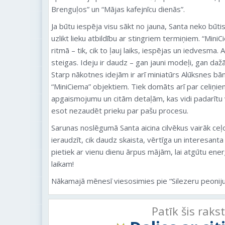
Brenguļos” un “Mājas kafejnīcu dienās”.
Ja būtu iespēja visu sākt no jauna, Santa neko būti
uzlikt lieku atbildību ar stingriem termiņiem. “MiniC
ritmā – tik, cik to ļauj laiks, iespējas un iedvesma.
steigas. Ideju ir daudz – gan jauni modeļi, gan daž
Starp nākotnes idejām ir arī miniatūrs Alūksnes bān
“MiniCiema” objektiem. Tiek domāts arī par celiņi
apgaismojumu un citām detaļām, kas vidi padarītu 
esot nezaudēt prieku par pašu procesu.
Sarunas noslēgumā Santa aicina cilvēkus vairāk ceļ
ieraudzīt, cik daudz skaista, vērtīga un interesant
pietiek ar vienu dienu ārpus mājām, lai atgūtu ene
laikam!
Nākamajā mēnesī viesosimies pie “Silezeru peoniju
Patīk šis raks