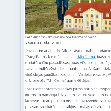
Foto autors:
Valmieras novada Tūrisma pārvalde
Lasīšanas laiks:
5
min
Pavasarim arvien drošāk iekrāsojot dabu, dodami
“Paeglīšiem”, kur mūs sagaida
“MiniCiema”
īpašniec
miniatūro ēku pasaulē sastopas vēsture, pacietīgs
Latvijas kultūrvēsturisko mantojumu. Ar Santu tiek
vidū slejas jaunākais lolojums – Valdeku
vasaras pil
drīz priecēs “MiniCiema” apmeklētājus.
“MiniCiema” stāsts aizsākās pirms aptuveni trīspa
internetā pamanīja līdzīgus miniatūru veidojumus u
lai nevarētu arī pati? Kā pirmais tika izveidots Tri
pavisam vienkāršos apstākļos – mājas dārzā, kur ti