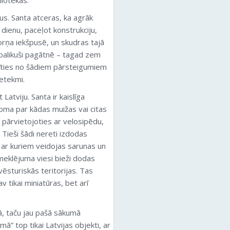
Palamarčuks
us. Santa atceras, ka agrāk
ienu, paceļot konstrukciju,
torņa iekšpusē, un skudras tajā
 palikuši pagātnē – tagad zem
irīties no šādiem pārsteigumiem
ietekmi.
atviju. Santa ir kaislīga
doma par kādas muižas vai citas
, pārvietojoties ar velosipēdu,
 Tieši šādi nereti izdodas
, ar kuriem veidojas sarunas un
pmeklējuma viesi bieži dodas
vēsturiskās teritorijas. Tas
v tikai miniatūras, bet arī
ā, taču jau pašā sākumā
ā” top tikai Latvijas objekti, ar