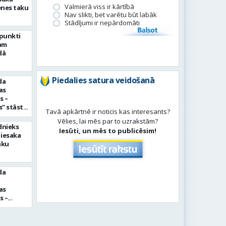
Valmierā viss ir kārtībā
enes taku
Nav slikti, bet varētu būt labāk
Stādījumi ir nepārdomāti
Balsot
rpunkti
am
dā
Piedalies satura veidošanā
da
as
s –
” stāsts
Tavā apkārtnē ir noticis kas interesants?
Šulce un
Vēlies, lai mēs par to uzrakstām?
s
dnieks
Iesūti, un mēs to publicēsim!
 iesaka
aku
da
as
s –
lis”
na
ksandrs