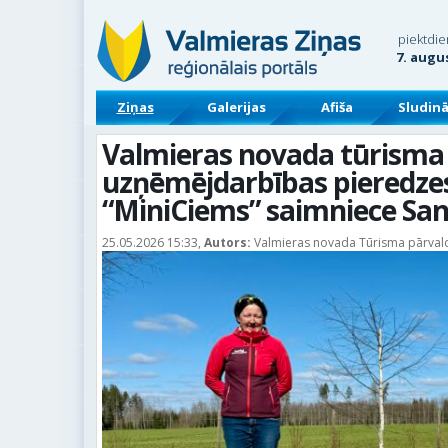
piektdie
7. augu
Ziņas
Galerijas
Afiša
Sludin
Valmieras novada tūrisma
uzņēmējdarbības pieredzes
“MiniCiems” saimniece San
25.05.2026 15:33,
Autors:
Valmieras novada Tūrisma pārval