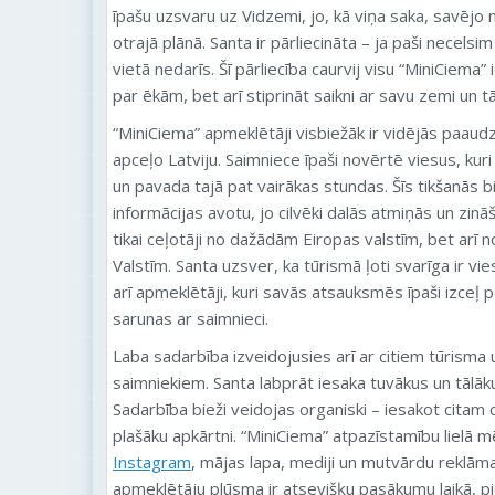
īpašu uzsvaru uz Vidzemi, jo, kā viņa saka, savēj
otrajā plānā. Santa ir pārliecināta – ja paši necelsi
vietā nedarīs. Šī pārliecība caurvij visu “MiniCiema”
par ēkām, bet arī stiprināt saikni ar savu zemi un t
“MiniCiema” apmeklētāji visbiežāk ir vidējās paaudzes
apceļo Latviju. Saimniece īpaši novērtē viesus, kur
un pavada tajā pat vairākas stundas. Šīs tikšanās bi
informācijas avotu, jo cilvēki dalās atmiņās un zin
tikai ceļotāji no dažādām Eiropas valstīm, bet arī
Valstīm. Santa uzsver, ka tūrismā ļoti svarīga ir vi
arī apmeklētāji, kuri savās atsauksmēs īpaši izceļ
sarunas ar saimnieci.
Laba sadarbība izveidojusies arī ar citiem tūrism
saimniekiem. Santa labprāt iesaka tuvākus un tālā
Sadarbība bieži veidojas organiski – iesakot citam c
plašāku apkārtni. “MiniCiema” atpazīstamību lielā m
Instagram
, mājas lapa, mediji un mutvārdu reklāma,
apmeklētāju plūsma ir atsevišķu pasākumu laikā,