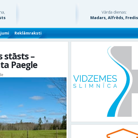
na,
Vārda dienas:
sts
Madars, Alfrēds, Fredi
ājumi
Reklāmraksti
 stāsts –
ta Paegle
de