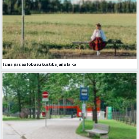
Izmaiņas autobusu kustībā Jāņu laikā
Satiksmes ierobežojumi Valmierā 18.jūnijā