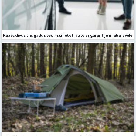
Kā izvēlēties izturīgu telti? Svarīgākie tehniskie parametri un
salīdzinājums