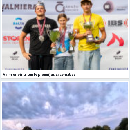
Valmierieši triumfē piemiņas sacensībās