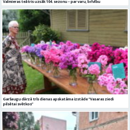
Garšaugu dārzā trīs dienas apskatāma izstāde “Vasaras ziedi
pilsētai svētkos”