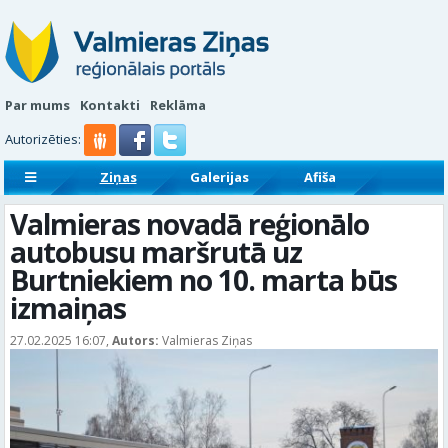
Par mums
Kontakti
Reklāma
Autorizēties:
Ziņas
Galerijas
Afiša
Sludinājumi
Reklāmraksti
Valmieras novadā reģionālo
autobusu maršrutā uz
Burtniekiem no 10. marta būs
izmaiņas
27.02.2025 16:07,
Autors:
Valmieras Ziņas