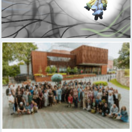
Valmieras teātris uzsāk 104. sezonu – par varu, brīvību