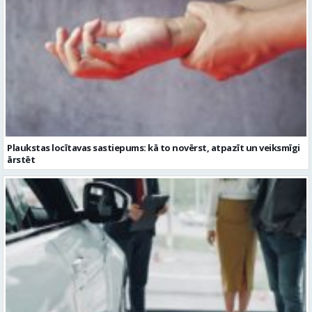
Plaukstas locītavas sastiepums: kā to novērst, atpazīt un veiksmīgi
ārstēt
Kāpēc divus trīs gadus veci mazlietoti auto ar garantiju ir laba izvēle