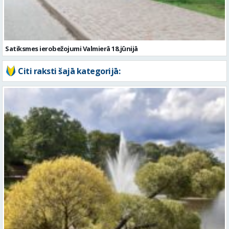
Citi raksti šajā kategorijā:
Piektdien laiks kļūs vēsāks un vējaināks