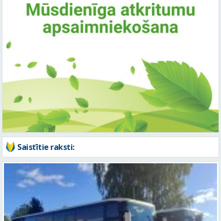
Saistītie raksti: