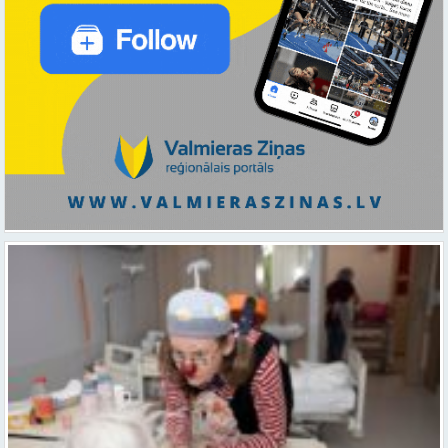
Ar smaidu un profesionālu sirdsiltumu: Dakteri Klauni uzsāk darbu