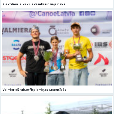
Valmierieši triumfē piemiņas sacensībās