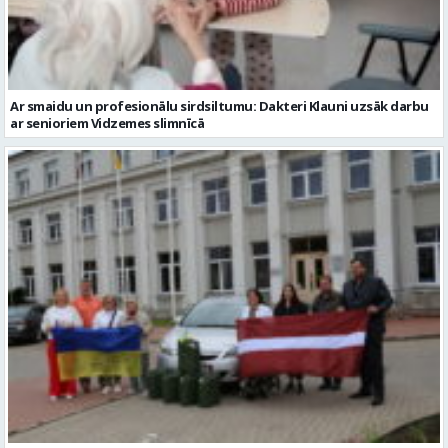
ar senioriem Vidzemes slimnīcā
No Valmieras uz Ukrainu ceļā dodas vēl viena humānās palīdzības
automašīna