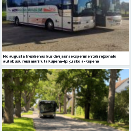
No augusta trešdienās būs divi jauni eksperimentāli reģionālo
autobusu reisi maršrutā Rūjiena–Ipiķu skola–Rūjiena
Izmaiņas autobusu kustībā no 13. jūlija