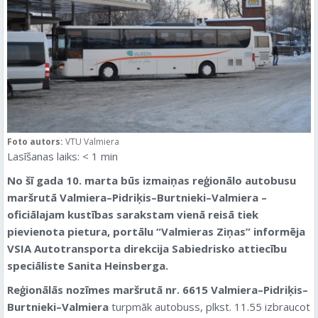
Foto autors:
VTU Valmiera
Lasīšanas laiks:
< 1
min
No šī gada 10. marta būs izmaiņas reģionālo autobusu
maršrutā Valmiera–Pidriķis–Burtnieki–Valmiera –
oficiālajam kustības sarakstam vienā reisā tiek
pievienota pietura, portālu “Valmieras Ziņas” informēja
VSIA Autotransporta direkcija Sabiedrisko attiecību
speciāliste Sanita Heinsberga.
Reģionālās nozīmes maršrutā nr. 6615 Valmiera–Pidriķis–
Burtnieki–Valmiera
turpmāk autobuss, plkst. 11.55 izbraucot