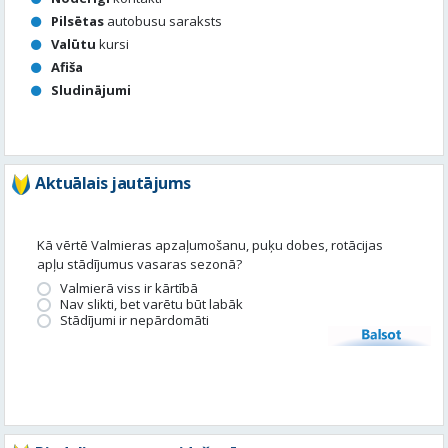
Aktuālais jautājums
Kā vērtē Valmieras apzaļumošanu, puķu dobes, rotācijas
apļu stādījumus vasaras sezonā?
Valmierā viss ir kārtībā
Nav slikti, bet varētu būt labāk
Stādījumi ir nepārdomāti
Balsot
Piedalies satura veidošanā
Tavā apkārtnē ir noticis kas interesants? Vēlies, lai mēs par to
uzrakstām?
Iesūti, un mēs to publicēsim!