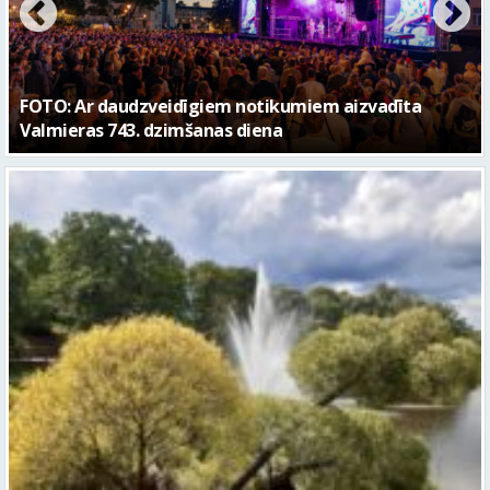
FOTO: Valmieras pilsētas svētku gājiens 2026
Piektdien laiks kļūs vēsāks un vējaināks