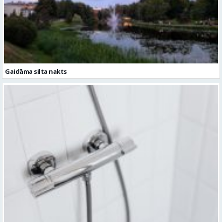
Gaidāma silta nakts
Ceturtdien iespējami dzeramā ūdens padeves pārtraukumi vairākās
vietās Valmierā
Ziņu arhīvs