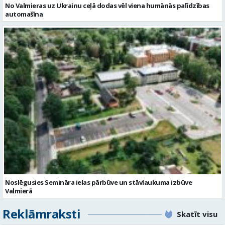
Noslēgusies Semināra ielas pārbūve un stāvlaukuma izbūve
Valmierā
Reklāmraksti
Skatīt visu