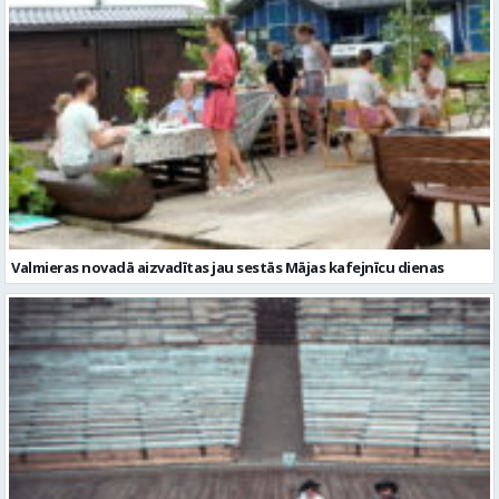
Valmieras novadā aizvadītas jau sestās Mājas kafejnīcu dienas