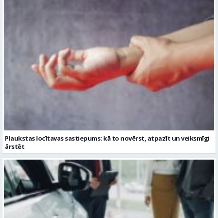
Plaukstas locītavas sastiepums: kā to novērst, atpazīt un veiksmīgi
ārstēt