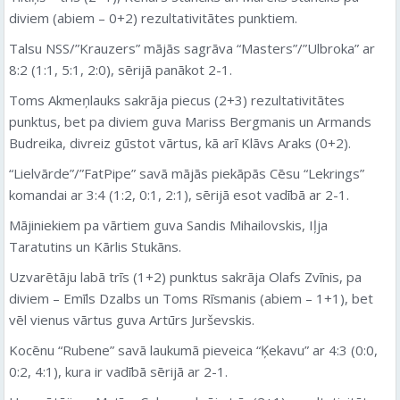
diviem (abiem – 0+2) rezultativitātes punktiem.
Talsu NSS/”Krauzers” mājās sagrāva “Masters”/”Ulbroka” ar
8:2 (1:1, 5:1, 2:0), sērijā panākot 2-1.
Toms Akmeņlauks sakrāja piecus (2+3) rezultativitātes
punktus, bet pa diviem guva Mariss Bergmanis un Armands
Budreika, divreiz gūstot vārtus, kā arī Klāvs Araks (0+2).
“Lielvārde”/”FatPipe” savā mājās piekāpās Cēsu “Lekrings”
komandai ar 3:4 (1:2, 0:1, 2:1), sērijā esot vadībā ar 2-1.
Mājiniekiem pa vārtiem guva Sandis Mihailovskis, Iļja
Taratutins un Kārlis Stukāns.
Uzvarētāju labā trīs (1+2) punktus sakrāja Olafs Zvīnis, pa
diviem – Emīls Dzalbs un Toms Rīsmanis (abiem – 1+1), bet
vēl vienus vārtus guva Artūrs Jurševskis.
Kocēnu “Rubene” savā laukumā pieveica “Ķekavu” ar 4:3 (0:0,
0:2, 4:1), kura ir vadībā sērijā ar 2-1.