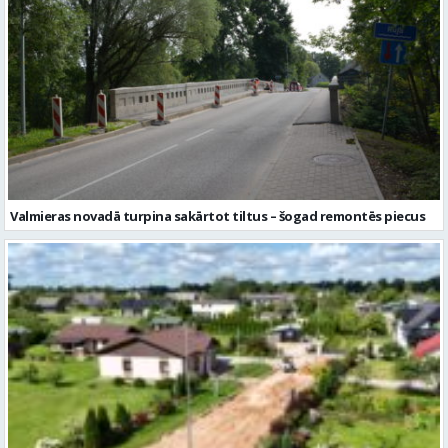
Valmieras novadā turpina sakārtot tiltus – šogad remontēs piecus