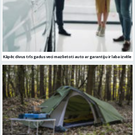
Kāpēc divus trīs gadus veci mazlietoti auto ar garantiju ir laba izvēle