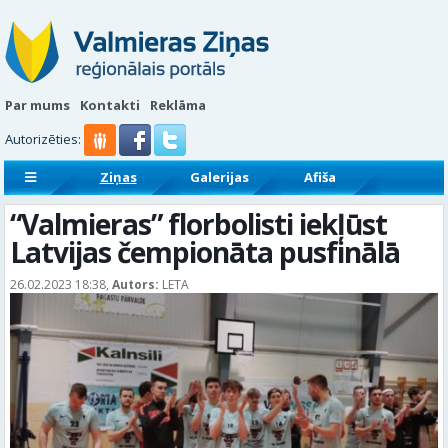
Par mums
Kontakti
Reklāma
Autorizēties:
Ziņas
Galerijas
Afiša
Sludinājumi
Reklāmraksti
“Valmieras” florbolisti iekļūst
Latvijas čempionāta pusfinālā
26.02.2023 18:38,
Autors:
LETA