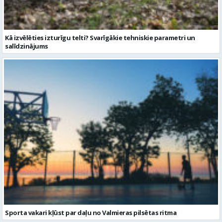
Kā izvēlēties izturīgu telti? Svarīgākie tehniskie parametri un
salīdzinājums
Sporta vakari kļūst par daļu no Valmieras pilsētas ritma