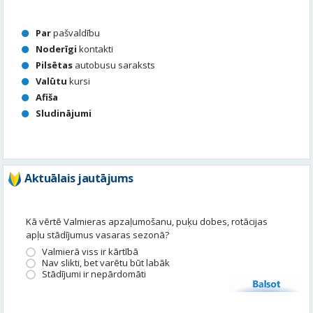
Par
pašvaldību
Noderīgi
kontakti
Pilsētas
autobusu saraksts
Valūtu
kursi
Afiša
Sludinājumi
Aktuālais jautājums
Kā vērtē Valmieras apzaļumošanu, puķu dobes, rotācijas
apļu stādījumus vasaras sezonā?
Valmierā viss ir kārtībā
Nav slikti, bet varētu būt labāk
Stādījumi ir nepārdomāti
Balsot