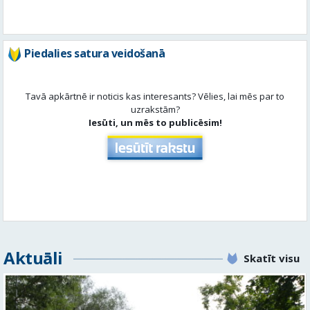
Piedalies satura veidošanā
Tavā apkārtnē ir noticis kas interesants? Vēlies, lai mēs par to
uzrakstām?
Iesūti, un mēs to publicēsim!
Aktuāli
Skatīt visu