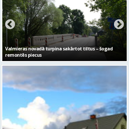
No pagaidu teātra līdz laikmetīgās kultūras centram
– kā attīstīsies “Kurtuve”