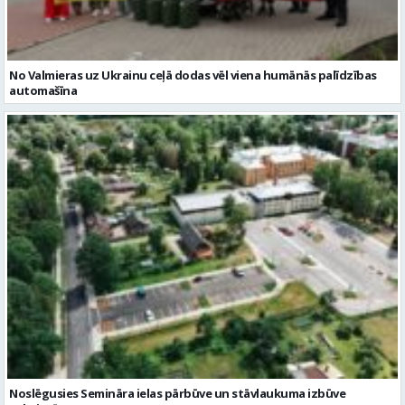
No Valmieras uz Ukrainu ceļā dodas vēl viena humānās palīdzības
automašīna
Noslēgusies Semināra ielas pārbūve un stāvlaukuma izbūve