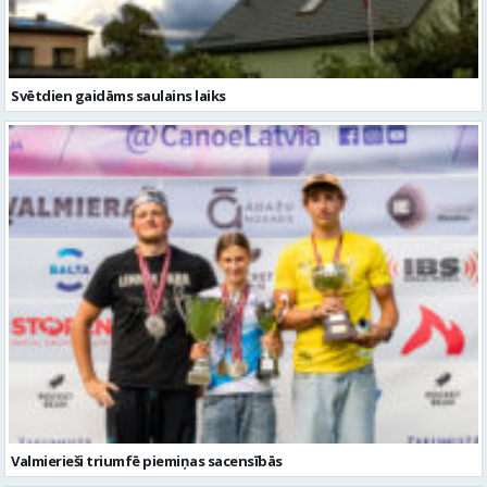
Svētdien gaidāms saulains laiks
Valmierieši triumfē piemiņas sacensībās