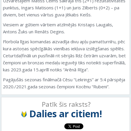
Uzvarētājiem Matīss Celms sakrāja trīs (2+1) rezultativitātes
punktus, Ingars Matisons (1+1) un Juris Zilberts (0+2) – pa
diviem, bet vienus vārtus guva Jēkabs Keišs.
Viesiem ar gūtiem vārtiem atzīmējās Kristaps Laugalis,
Antons Žuks un Renāts Degins.
Florbola līgas komandas aizvadīja divu apļu pamatturnīru, pēc
kura astoņas spēcīgākās vienības iekļuva izslēgšanas spēlēs.
Ceturtdaļfināli un pusfināli rit sērijās līdz četrām uzvarām, bet
čempioni un bronzas medaļu ieguvēji tiks noteikti superfinālā,
kas 2023.gada 15.aprīlī notiks “Arēnā Rīga”.
Pagājušās sezonas finālmačā Cēsu “Lekrings” ar 5:4 pārspēja
2020./2021.gada sezonas čempioni Kocēnu “Rubeni”.
Patīk šis raksts?
Dalies ar citiem!