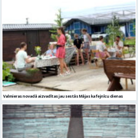
Valmieras novadā aizvadītas jau sestās Mājas kafejnīcu dienas