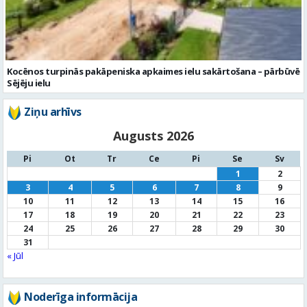
Kocēnos turpinās pakāpeniska apkaimes ielu sakārtošana – pārbūvē
Sējēju ielu
Ziņu arhīvs
Augusts 2026
Pi
Ot
Tr
Ce
Pi
Se
Sv
1
2
3
4
5
6
7
8
9
10
11
12
13
14
15
16
17
18
19
20
21
22
23
24
25
26
27
28
29
30
31
« Jūl
Noderīga informācija