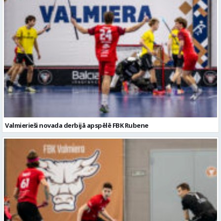
Valmierieši novada derbijā apspēlē FBK Rubene