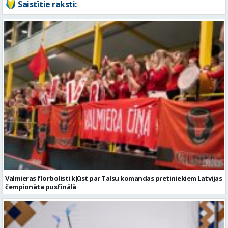
Saistītie raksti:
Valmieras florbolisti kļūst par Talsu komandas pretiniekiem Latvijas
čempionāta pusfinālā