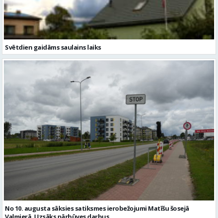
Svētdien gaidāms saulains laiks
No 10. augusta sāksies satiksmes ierobežojumi Matīšu šosejā
Valmierā. Uzsāks pārbūves darbus