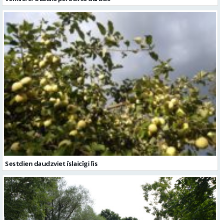
Sestdien daudzviet īslaicīgi līs