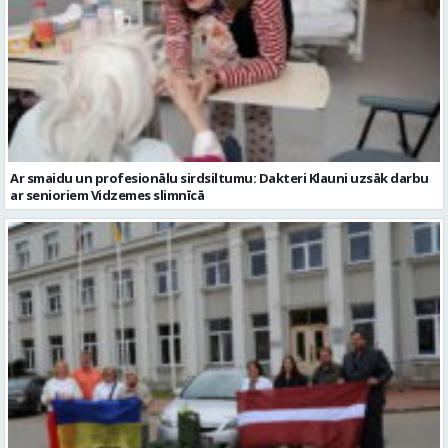
Ar smaidu un profesionālu sirdsiltumu: Dakteri Klauni uzsāk darbu
ar senioriem Vidzemes slimnīcā