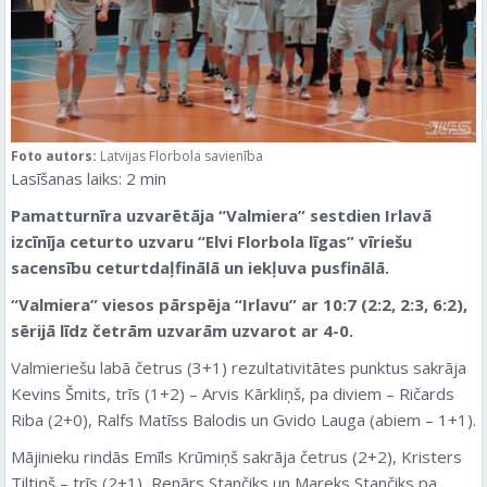
Foto autors:
Latvijas Florbola savienība
Lasīšanas laiks:
2
min
Pamatturnīra uzvarētāja “
Valmiera
” sestdien Irlavā
izcīnīja ceturto uzvaru “Elvi Florbola līgas” vīriešu
sacensību ceturtdaļfinālā un iekļuva pusfinālā.
“
Valmiera
” viesos pārspēja “Irlavu” ar 10:7 (2:2, 2:3, 6:2),
sērijā līdz četrām uzvarām uzvarot ar 4-0.
Valmieriešu labā četrus (3+1) rezultativitātes punktus sakrāja
Kevins Šmits, trīs (1+2) – Arvis Kārkliņš, pa diviem – Ričards
Riba (2+0), Ralfs Matīss Balodis un Gvido Lauga (abiem – 1+1).
Mājinieku rindās Emīls Krūmiņš sakrāja četrus (2+2), Kristers
Tiltiņš – trīs (2+1), Renārs Stančiks un Mareks Stančiks pa