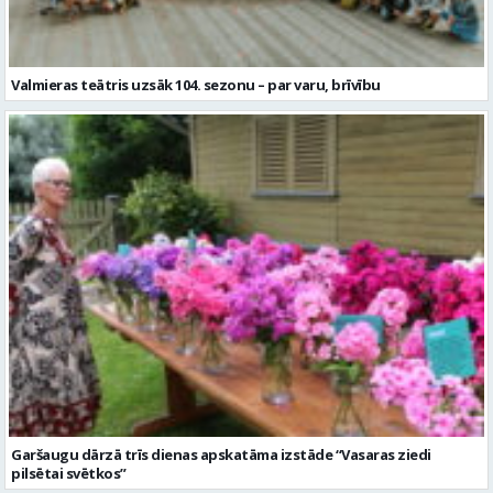
Valmieras teātris uzsāk 104. sezonu – par varu, brīvību
Garšaugu dārzā trīs dienas apskatāma izstāde “Vasaras ziedi
pilsētai svētkos”