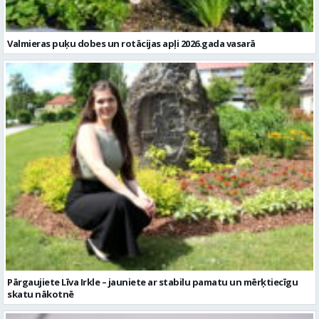
Valmieras puķu dobes un rotācijas apļi 2026.gada vasarā
Pārgaujiete Līva Irkle – jauniete ar stabilu pamatu un mērķtiecīgu
skatu nākotnē