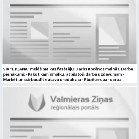
SIA "L.P.JANA" meklē malkas fasētāju. Darbs Kocēnos maiņās. Darba
pienākumi: - Pakot kamīnmalku, atbilstoši darba uzdevumam -
Marķēt un pārbaudīt gatavo produkciju - Rūpēties par darba
kvalitāti un kārtību darba vietā Prasības kandidātiem: - Laba fiziskā
izturība - Precizitāte un ātrums - Prasme un vēlme strādāt komandā
Uzņēmums piedāvā: - Atalgojumu EUR 1200 bruto (atkarīgs no
padarītā) - Vienmēr laikā izmaksātu algu - Profesionālus un
atbalstošus kolēģus Lūgums CV sūtīt uz e- pastu:
pasutijumi@lpjana.lv vai zvanīt pa tālruni: 28319289 Profesija:
SAIŅOŠANAS OPERATORS Algas izmaksas veids: Laika darba alga
Darba vietas adrese: LATVIJA, Gravas iela 2, Kocēni, Kocēnu pag.,
Valmieras nov. Slodze: Viena vesela slodze Darbības joma: Ražošana
Pieteikto vietu skaits: 2 Aktuāla līdz: 2027-09-07 Darba sākšanas
datums: 2026-08-17 Kontaktpersona: Davids Pavlovs