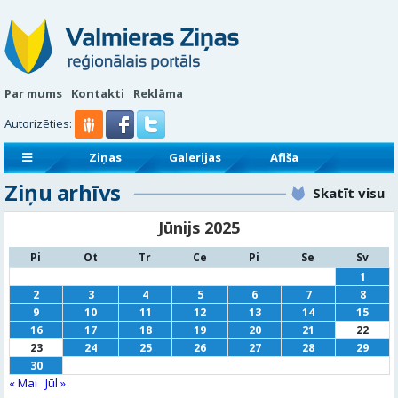
Par mums
Kontakti
Reklāma
Autorizēties:
Ziņas
Galerijas
Afiša
Ziņu arhīvs
Sludinājumi
Reklāmraksti
Skatīt visu
Jūnijs 2025
Pi
Ot
Tr
Ce
Pi
Se
Sv
1
2
3
4
5
6
7
8
9
10
11
12
13
14
15
16
17
18
19
20
21
22
23
24
25
26
27
28
29
30
« Mai
Jūl »