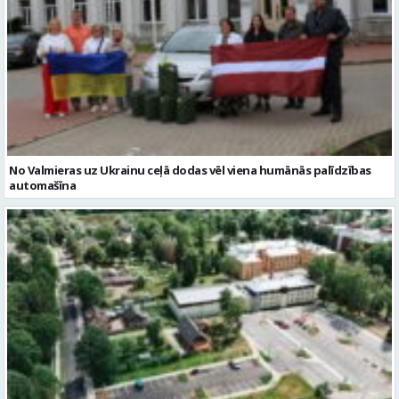
No Valmieras uz Ukrainu ceļā dodas vēl viena humānās palīdzības
automašīna