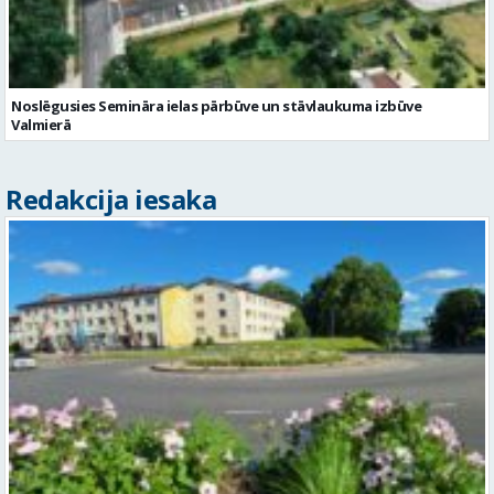
Noslēgusies Semināra ielas pārbūve un stāvlaukuma izbūve
Valmierā
Redakcija iesaka