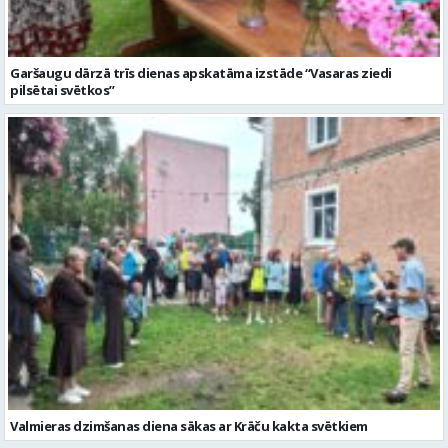
Garšaugu dārzā trīs dienas apskatāma izstāde “Vasaras ziedi
pilsētai svētkos”
Valmieras dzimšanas diena sākas ar Krāču kakta svētkiem