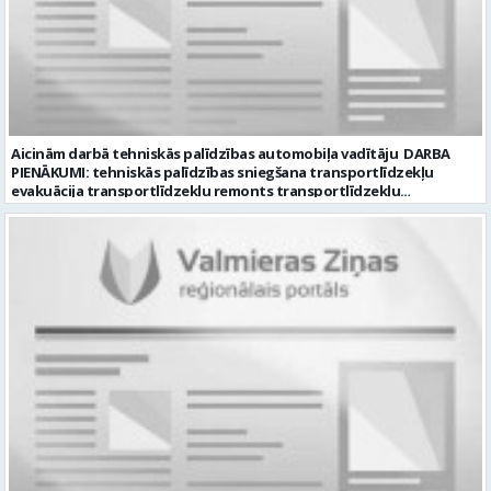
Aicinām darbā tehniskās palīdzības automobiļa vadītāju DARBA
PIENĀKUMI: tehniskās palīdzības sniegšana transportlīdzekļu
evakuācija transportlīdzekļu remonts transportlīdzekļu
sagatavošana tehniskai apskatei PRASĪBAS PRETENDENTIEM:
profesionālā vai vispārējā vidējā izglītība DE, CE kategorijas
transportlīdzekļa vadītāja apliecība vēlama D, CE kategorijas
transportlīdzekļa vadītāja pieredze vismaz 2 gadi labas saskarsmes
un komunikācijas prasmes pieredze transportlīdzekļu remontu
veikšanā UZŅĒMUMS PIEDĀVĀ: darbu stabilā uzņēmumā darba
samaksu no 1600 EUR (pirms nodokļu nomaksas) darba laiku pēc
grafika: dežūra 08.00 – 17.00, 2.dežūra 08.00 – 21.00. pilnas sociālās
garantijas veselības apdrošināšanas iespējas dinamisku un
profesionālu darba vidi CV ar norādi vakancei „Tehniskās palīdzības
automobiļa vadītājs” iesniegt: sūtot elektroniski uz info@vtu-
valmiera.lv personīgi SIA „VTU Valmiera”, Reģ.nr. 40003004220,
administrācijas ēkas „Brandeļi”, Brandeļi, Kocēnu pagasts, Valmieras
novads, personāla daļā darba dienās no plkst. 09:00 līdz 16:00.
Sazināsimies ar pretendentiem, kuri būs izvirzīti nākamajai atlases
kārtai. * Iesniegtos personas datus SIA “VTU VALMIERA” izmantos, lai