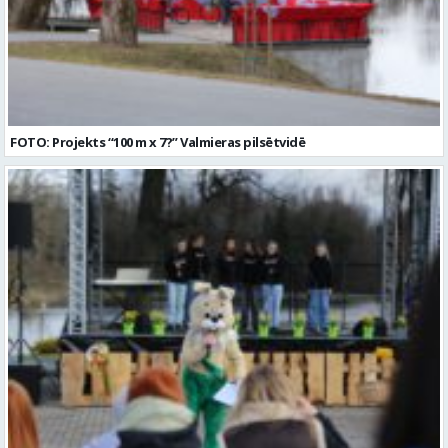
FOTO: Projekts “100 m x 7?” Valmieras pilsētvidē