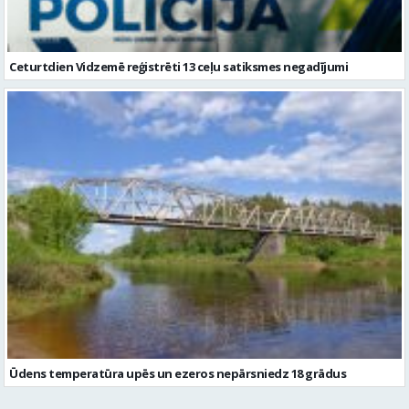
Ceturtdien Vidzemē reģistrēti 13 ceļu satiksmes negadījumi
Ūdens temperatūra upēs un ezeros nepārsniedz 18 grādus