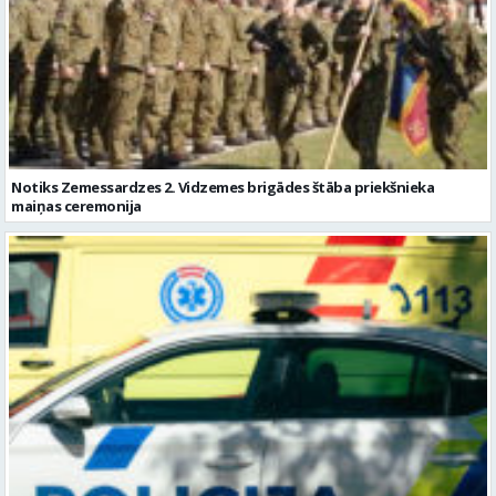
Notiks Zemessardzes 2. Vidzemes brigādes štāba priekšnieka
maiņas ceremonija