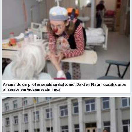
Ar smaidu un profesionālu sirdsiltumu: Dakteri Klauni uzsāk darbu
ar senioriem Vidzemes slimnīcā