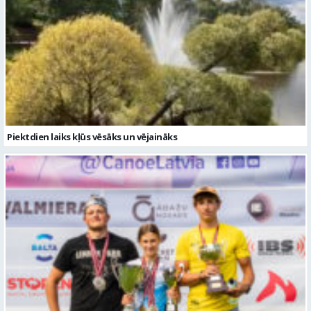
Piektdien laiks kļūs vēsāks un vējaināks