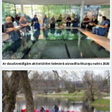
Ar daudzveidīgām aktivitātēm Valmierā aizvadīta Muzeju nakts 2026