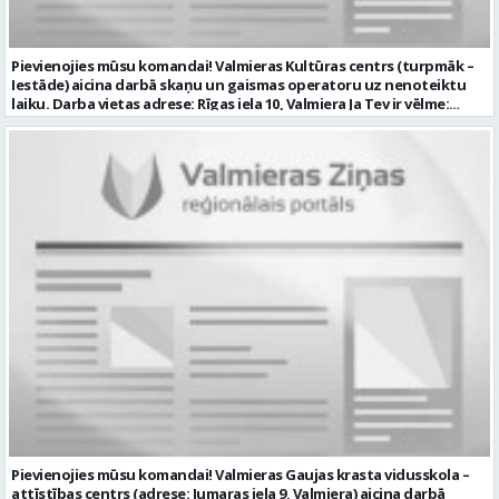
konkursa kārtībā noteiktu vakancei atbilstošāko kandidātu. Ja
kandidāts vēlas, lai viņa personas dati tiktu saglabāti SIA “VTU
VALMIERA” iekšējā datu bāzē ar mērķi tos apstrādāt citos SIA “VTU
Pievienojies mūsu komandai! Valmieras Kultūras centrs (turpmāk –
VALMIERA” personāla atlases konkursos, tad pieteikumā vakancei
Iestāde) aicina darbā skaņu un gaismas operatoru uz nenoteiktu
lūdzam kandidātam norādīt savu piekrišanu personas datu
laiku. Darba vietas adrese: Rīgas iela 10, Valmiera Ja Tev ir vēlme:
saglabāšanai. Profesija: AUTOMOBIĻA VADĪTĀJS Darba vietas adrese:
nodrošināt skaņas un gaismas iekārtu un to vadības sistēmas
LATVIJA, Brandeļi, Brandeļi, Kocēnu pag., Valmieras nov. Darba laika
darbību un attīstību Iestādē; veikt skaņotāja un gaismošanas
veids: Maiņu darbs Darbības joma: Pakalpojumi Pieteikto vietu
operatora pienākumus pasākumos Iestādēs telpās un ārpus tām
skaits: 1 Aktuāla līdz: 2026-08-21 Kontaktpersona: CV ar norādi
Iestādes; piemērot skaņas un gaismas mākslinieciskos risinājumus
vakancei lūdzu sūtīt uz e-pastu info@vtu-valmiera.lv vai iesniegt
pasākumos, plānot un organizēt apskaņošanas un gaismošanas
personīgi
procesu, kā arī veikt pasākumu apskaņošanu un gaismošanu;
piedalīties Iestādes organizēto pasākumu tehniskajā uzbūvē un
nobūvē, sniegtu tehnisko atbalstu; pārzināt darbā lietojamo
tehnisko un elektroiekārtu darbības principus, lietošanas
noteikumus; un ja Tev ir: vismaz divu gadu pieredze līdzīgā darbā vai
amatā; labas datorprasmes; valsts valodas prasmes atbilstoši Valsts
valodas likuma prasībām; kompetences: prasme patstāvīgi pieņemt
lēmumus un organizēt savu darbu; lieliskas komunikācijas spējas;
precizitāte; pozitīva un atbildīga attieksme pret darbu; prasme
sadarboties un strādāt komandā; mēs piedāvājam: pamatalgu
pārbaudes laikā 985.00 EUR, pēc pārbaudes laika 1035.00 EUR pirms
nodokļu nomaksas; iespēju saņemt atvaļinājuma pabalstu darba un
dzīves līdzsvaram par labu darba sniegumu; darba devēja
līdzfinansētu veselības apdrošināšanu pēc pārbaudes laika beigām,
Pievienojies mūsu komandai! Valmieras Gaujas krasta vidusskola –
kā arī citas sociālās garantijas/labumus atbilstoši darba rezultātam
attīstības centrs (adrese: Jumaras iela 9, Valmiera) aicina darbā