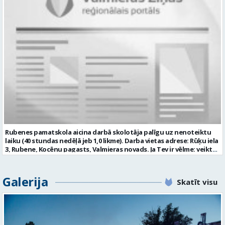
polisi Profesionālās kompetences pilnveides iespējas Dinamisku,
svētkus, tematiskus pasākumus, jautrus brīžus un citas aktivitātes;
radošu un atbalstošu darba vidi Pretendentiem profesionālās
plānot savu darbību, sagatavot amata veikšanai nepieciešamo
darbības aprakstu (CV) un izglītības dokumenta kopiju lūdzam
dokumentāciju, tostarp e-vidē; iesaistīties Iestādes attīstības
iesniegt līdz 2026. gada 17.augustam e-pastā vgv@valmiera.edu.lv.
plānošanā un īstenošanā atbilstoši kompetencei; un Jums ir:
Tālrunis uzziņai: 29182105. Profesija: SPECIĀLAIS PEDAGOGS Darba
izglītība atbilstoši Ministru kabineta noteikumiem Nr. 569
vietas adrese: LATVIJA, Jumaras iela 9, Valmiera, Valmieras nov.
“Noteikumi par pedagogiem nepieciešamo izglītību un profesionālo
Darbības joma: Izglītība / Zinātne Pieteikto vietu skaits: 1 Aktuāla
kvalifikāciju un pedagogu profesionālās kompetences pilnveides
līdz: 2026-08-17 Kontaktpersona: vgv@valmiera.edu.lv 29182105
kārtību”; pieredze darbā ar bērniem; valsts valodas prasmes
atbilstoši Valsts valodas likuma prasībām; obligāta ārsta izziņa
(veidlapa Nr.027/u) ar atļauju strādāt pedagoģisko darbu; atbilstība
Izglītības likuma un Bērnu tiesību aizsardzības likuma noteiktajām
prasībām; kompetences: prasme patstāvīgi un mērķtiecīgi
organizēt savu darbu; psiholoģiskā noturība un augsta saskarsmes
kultūra; Mēs piedāvājam: 0,675 likmes; 27 stundas nedēļā atalgojumu
atbilstoši Ministru kabineta noteikumiem Nr. 445 “Pedagogu darba
Rubenes pamatskola aicina darbā skolotāja palīgu uz nenoteiktu
samaksas noteikumi” 1057,05 EUR pirms nodokļu nomaksas; darba
laiku (40 stundas nedēļā jeb 1,0 likme). Darba vietas adrese: Rūķu iela
devēja līdzfinansētu veselības apdrošināšanu pēc pārbaudes laika
3, Rubene, Kocēnu pagasts, Valmieras novads. Ja Tev ir vēlme: veikt
beigām; atsaucīgu kolektīvu. Curriculum Vitae (CV) un pieteikumu
bērnu aprūpi ikdienā; sadarboties ar grupas skolotājām, sniegt
lūdzam sūtīt uz e-pastu: auseklitis@valmiera.edu.lv ar norādi
atbalstu bērniem mācību jomu apguvē; veidot bērnos kulturālas
“Pirmsskolas izglītības mūzikas skolotājs” līdz 2026.gada
uzvedības un higiēnas iemaņas; rūpēties par bērnu dienas režīma
Galerija
27.augustam. Tālrunis uzziņām: 26856124 Profesija: PIRMSSKOLAS
Skatīt visu
ievērošanu; nodrošināt telpu, inventāra tīrību un kārtību; un ja Tev
IZGLĪTĪBAS MŪZIKAS SKOLOTĀJS Darba vietas adrese: LATVIJA, Kalna
ir: vismaz vispārējā vidējā izglītība (vēlams praktiskā pieredze darbā
iela 2, Kocēni, Kocēnu pag., Valmieras nov. Slodze: Nepilna slodze
ar bērniem); valsts valodas prasmes atbilstoši Valsts valodas likuma
Darbības joma: Izglītība / Zinātne Pieteikto vietu skaits: 1 Aktuāla
prasībām; kompetences: prasme plānot, organizēt un kvalitatīvi
līdz: 2026-08-27 Kontaktpersona: auseklitis@valmiera.edu.lv 26856124
veikt savu darbu, disciplinētība; pozitīva, radoša un atbildīga