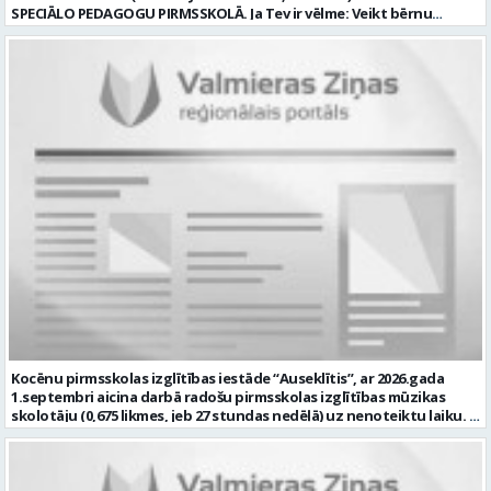
un normatīvajos aktos noteiktajam; drošu un sakārtotu darba vidi;
SPECIĀLO PEDAGOGU PIRMSSKOLĀ. Ja Tev ir vēlme: Veikt bērnu
darbu atsaucīgu kolēģu komandā. CV un pieteikuma vēstuli lūdzam
attīstības, mācīšanās un speciālo vajadzību izvērtēšanu savas
iesniegt Valmieras Kultūras centrā (adrese: Rīgas iela 10, Valmiera,
kompetences ietvaros Plānot un īstenot individuālās un grupu
Valmieras novads) vai nosūtīt uz e-pastu
nodarbības bērniem ar speciālām izglītības vajadzībām Izstrādāt
kultura@valmierasnovads.lv ar norādi “Skaņu un gaismas operatora
individuālos atbalsta pasākumus un piedalīties individuālo
amatam” līdz 2026. gada 24. augustam. Tālrunis papildu informācijai:
izglītības programmu izstrādē un īstenošanā Sniegt metodisku
27767401. Profesija: SKAŅU OPERATORS Darba vietas adrese: LATVIJA,
atbalstu pirmsskolas pedagogiem darbā ar bērniem, kuriem
Rīgas iela 10, Valmiera, Valmieras nov. Darbības joma: Elektronika /
nepieciešams papildu atbalsts Konsultēt bērnu vecākus par bērna
Enerģētika / Elektroenerģija Pieteikto vietu skaits: 1 Aktuāla līdz:
attīstības veicināšanu un nepieciešamajiem atbalsta pasākumiem
2026-08-24 Kontaktpersona: kultura@valmierasnovads.lv 27767401
Sadarboties ar izglītības iestādes atbalsta komandu, pedagogiem
un citiem speciālistiem. Veikt pedagoģisko dokumentāciju atbilstoši
normatīvo aktu prasībām Piedalīties izglītības iestādes attīstības
pilnveidē un ja Tev ir: Augstākā pedagoģiskā izglītība speciālajā
pedagoģijā vai atbilstoša profesionālā kvalifikācija saskaņā ar
normatīvajiem aktiem Zināšanas par bērnu attīstību, iekļaujošās
izglītības principiem un speciālā pedagoga darba metodēm
pirmsskolā Prasme plānot, organizēt un izvērtēt individuālo
atbalstu bērniem Labas sadarbības un komunikācijas prasmes
darbā ar bērniem, vecākiem un kolēģiem Atbildības sajūta, empātija,
pacietība un augsta profesionālā ētika Labas latviešu valodas
Kocēnu pirmsskolas izglītības iestāde “Auseklītis”, ar 2026.gada
zināšanas atbilstoši normatīvo aktu prasībām Prasme strādāt ar
1.septembri aicina darbā radošu pirmsskolas izglītības mūzikas
informācijas un komunikācijas tehnoloģijām ikdienas darba
skolotāju (0,675 likmes, jeb 27 stundas nedēļā) uz nenoteiktu laiku.
pienākumu veikšanai. mēs piedāvājam: Darbu uz nenoteiktu laiku 30
Darba vieta: Kalna iela 2, Kocēni, Kocēnu pagasts, Valmieras novads
stundas nedēļā (1 likme) Atalgojumu EUR 1351 pirms nodokļu
Ja Jūs vēlaties: plānot un nodrošināt kvalitatīvu, izglītojamo
nomaksas (t.sk. piemaksa par darbu īpašos apstākļos) Sociālās
vecumam atbilstošu mācību procesu; veikt izglītojamo attīstības
garantijas Darba devēja līdzfinansētu veselības apdrošināšanas
dinamikas izpēti; sadarbībā ar Iestādes skolotājiem, organizēt