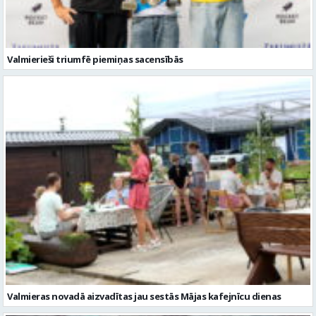
Valmierieši triumfē piemiņas sacensībās
Valmieras novadā aizvadītas jau sestās Mājas kafejnīcu dienas