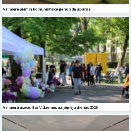
Valmierā piemin komunistiskā genocīda upurus
Valmierā aizvadītas Vidzemes uzņēmēju dienas 2026