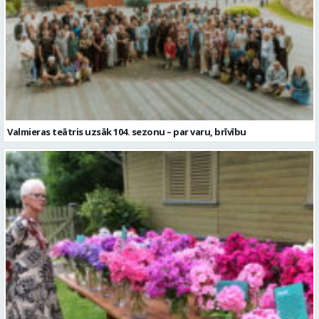
Valmieras teātris uzsāk 104. sezonu – par varu, brīvību