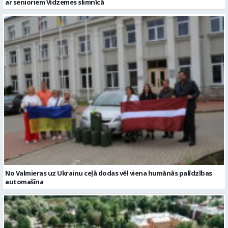
ar senioriem Vidzemes slimnīcā
No Valmieras uz Ukrainu ceļā dodas vēl viena humānās palīdzības
automašīna