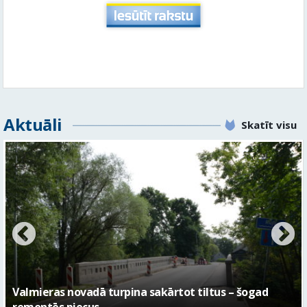
Aktuāli
Skatīt visu
No pagaidu teātra līdz laikmetīgās kultūras centram
– kā attīstīsies “Kurtuve”