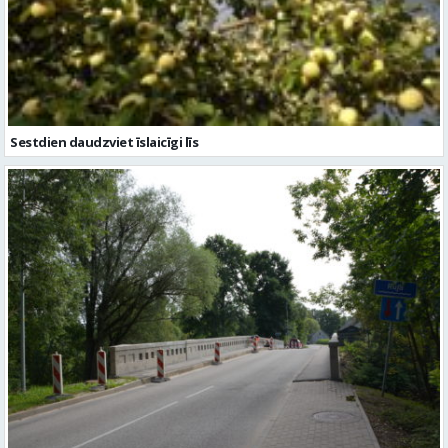
Sestdien daudzviet īslaicīgi līs