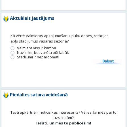
Aktuālais jautājums
Kā vērtē Valmieras apzaļumošanu, puķu dobes, rotācijas
apļu stādījumus vasaras sezonā?
Valmierā viss ir kārtībā
Nav slikti, bet varētu būt labāk
Stādījumi ir nepārdomāti
Balsot
Piedalies satura veidošanā
Tavā apkārtnē ir noticis kas interesants? Vēlies, lai mēs par to
uzrakstām?
Iesūti, un mēs to publicēsim!