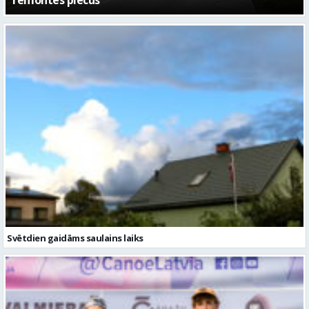
Svētdien gaidāms saulains laiks