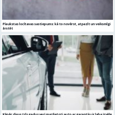
Plaukstas locītavas sastiepums: kā to novērst, atpazīt un veiksmīgi
ārstēt
Kāpēc divus trīs gadus veci mazlietoti auto ar garantiju ir laba izvēle