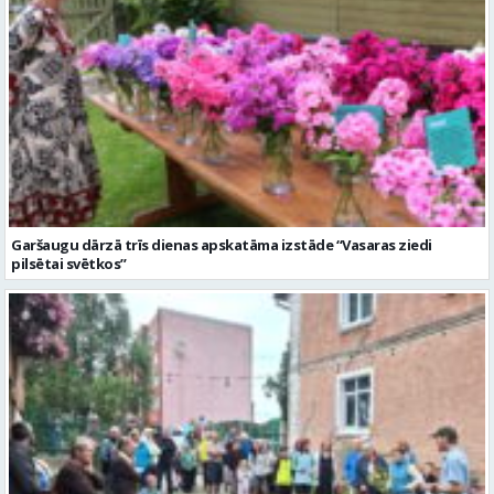
Garšaugu dārzā trīs dienas apskatāma izstāde “Vasaras ziedi
pilsētai svētkos”