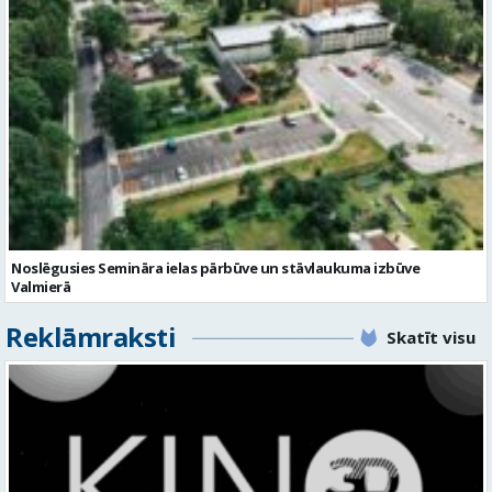
Noslēgusies Semināra ielas pārbūve un stāvlaukuma izbūve
Valmierā
Reklāmraksti
Skatīt visu