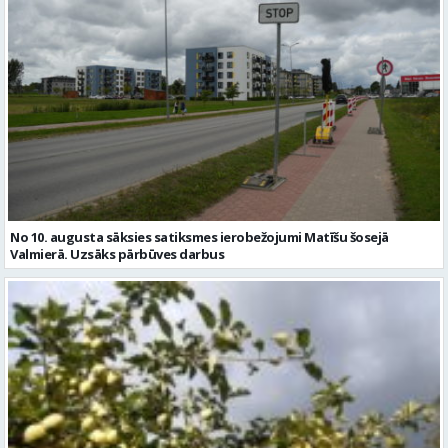
No 10. augusta sāksies satiksmes ierobežojumi Matīšu šosejā
Valmierā. Uzsāks pārbūves darbus