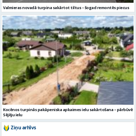
Valmieras novadā turpina sakārtot tiltus – šogad remontēs piecus
Kocēnos turpinās pakāpeniska apkaimes ielu sakārtošana – pārbūvē
Sējēju ielu
Ziņu arhīvs