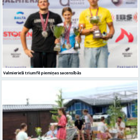
Valmierieši triumfē piemiņas sacensībās