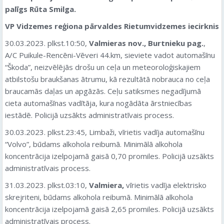
palīgs Rūta Smilga.
VP Vidzemes reģiona pārvaldes Rietumvidzemes iecirknis
30.03.2023. plkst.10:50,
Valmieras nov., Burtnieku pag.
,
A/C Puikule-Rencēni-Vēveri 44.km, sieviete vadot automašīnu
“Škoda”, neizvēlējās drošu un ceļa un meteoroloģiskajiem
atbilstošu braukšanas ātrumu, kā rezultātā nobrauca no ceļa
braucamās daļas un apgāzās. Ceļu satiksmes negadījumā
cieta automašīnas vadītāja, kura nogādāta ārstniecības
iestādē. Policijā uzsākts administratīvais process.
30.03.2023. plkst.23:45, Limbaži, vīrietis vadīja automašīnu
“Volvo”, būdams alkohola reibumā. Minimālā alkohola
koncentrācija izelpojamā gaisā 0,70 promiles. Policijā uzsākts
administratīvais process.
31.03.2023. plkst.03:10,
Valmiera,
vīrietis vadīja elektrisko
skrejriteni, būdams alkohola reibumā. Minimālā alkohola
koncentrācija izelpojamā gaisā 2,65 promiles. Policijā uzsākts
administratīvais process.