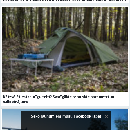
Kā izvēlēties izturīgu telti? Svarīgākie tehniskie parametri un
salīdzinājums
Seko jaunumiem mūsu Facebook lapā!