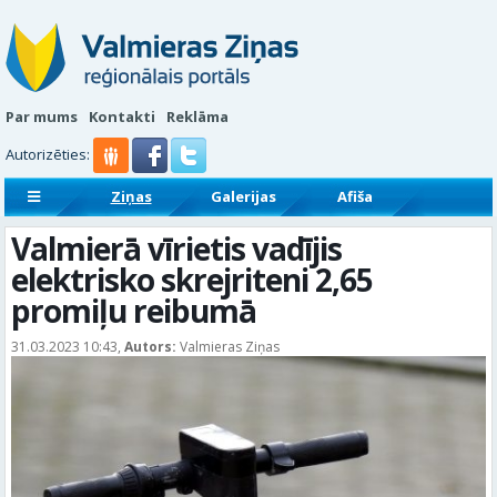
Par mums
Kontakti
Reklāma
Autorizēties:
Ziņas
Galerijas
Afiša
Sludinājumi
Reklāmraksti
Valmierā vīrietis vadījis
elektrisko skrejriteni 2,65
promiļu reibumā
31.03.2023 10:43,
Autors:
Valmieras Ziņas