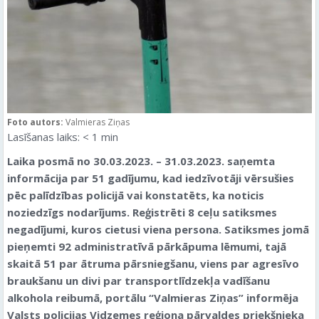
Foto autors:
Valmieras Ziņas
Lasīšanas laiks:
< 1
min
Laika posmā no 30.03.2023. ­– 31.03.2023. saņemta
informācija par 51 gadījumu, kad iedzīvotāji vērsušies
pēc palīdzības policijā vai konstatēts, ka noticis
noziedzīgs nodarījums. Reģistrēti 8 ceļu satiksmes
negadījumi, kuros cietusi viena persona. Satiksmes jomā
pieņemti 92 administratīvā pārkāpuma lēmumi, tajā
skaitā 51 par ātruma pārsniegšanu, viens par agresīvo
braukšanu un divi par transportlīdzekļa vadīšanu
alkohola reibumā, portālu “Valmieras Ziņas” informēja
Valsts policijas Vidzemes reģiona pārvaldes priekšnieka