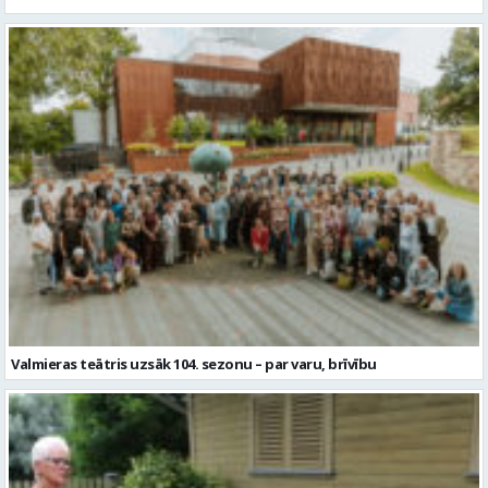
Valmieras teātris uzsāk 104. sezonu – par varu, brīvību