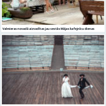
Valmieras novadā aizvadītas jau sestās Mājas kafejnīcu dienas