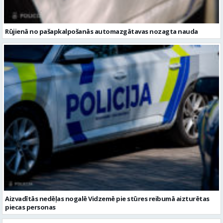
Rūjienā no pašapkalpošanās automazgātavas nozagta nauda
Aizvadītās nedēļas nogalē Vidzemē pie stūres reibumā aizturētas
piecas personas