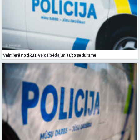
Valmierā notikusi velosipēda un auto sadursme