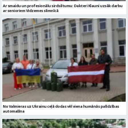
No Valmieras uz Ukrainu ceļā dodas vēl viena humānās palīdzības
automašīna