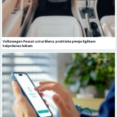
Volkswagen Passat uzturēšana: praktiska pieeja ilgākam
kalpošanas laikam
Pievienojies vairāk kā 1,2 miljoniem digitālās identitātes Smart-ID
lietotājiem