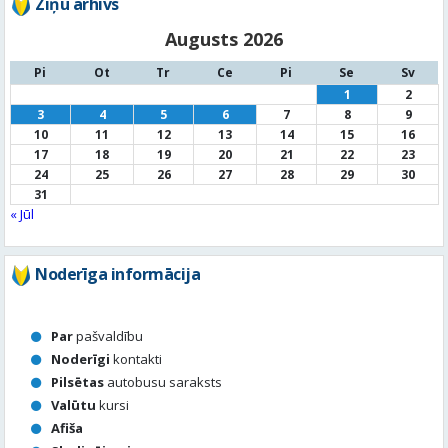
10
11
12
13
14
15
16
17
18
19
20
21
22
23
24
25
26
27
28
29
30
31
« Jūl
Noderīga informācija
Par
pašvaldību
Noderīgi
kontakti
Pilsētas
autobusu saraksts
Valūtu
kursi
Afiša
Sludinājumi
Aktuālais jautājums