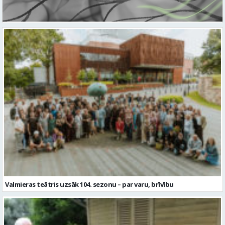
Valmieras teātris uzsāk 104. sezonu – par varu, brīvību