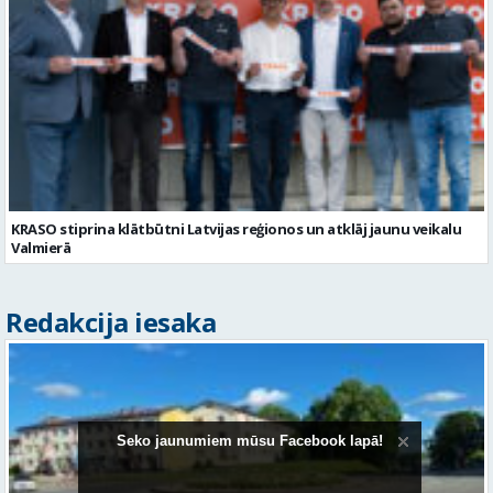
KRASO stiprina klātbūtni Latvijas reģionos un atklāj jaunu veikalu
Valmierā
Redakcija iesaka
Seko jaunumiem mūsu Facebook lapā!