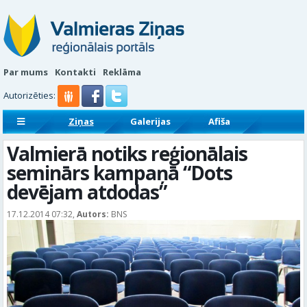
Par mums
Kontakti
Reklāma
Autorizēties:
Ziņas
Galerijas
Afiša
Sludinājumi
Reklāmraksti
Valmierā notiks reģionālais
seminārs kampaņā “Dots
devējam atdodas”
17.12.2014 07:32,
Autors:
BNS