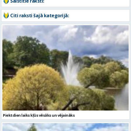
Piektdien laiks kļūs vēsāks un vējaināks