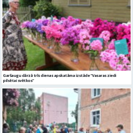
Garšaugu dārzā trīs dienas apskatāma izstāde “Vasaras ziedi
pilsētai svētkos”