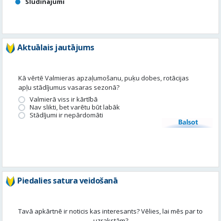
Kā vērtē Valmieras apzaļumošanu, puķu dobes, rotācijas
apļu stādījumus vasaras sezonā?
Valmierā viss ir kārtībā
Nav slikti, bet varētu būt labāk
Stādījumi ir nepārdomāti
Balsot
Piedalies satura veidošanā
Tavā apkārtnē ir noticis kas interesants? Vēlies, lai mēs par to
uzrakstām?
Iesūti, un mēs to publicēsim!