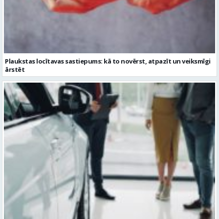
Plaukstas locītavas sastiepums: kā to novērst, atpazīt un veiksmīgi
ārstēt
Kāpēc divus trīs gadus veci mazlietoti auto ar garantiju ir laba izvēle