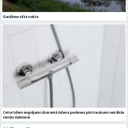
Ceturtdien iespējami dzeramā ūdens padeves pārtraukumi vairākās
vietās Valmierā
Ziņu arhīvs
Augusts 2026
Pi
Ot
Tr
Ce
Pi
Se
Sv
1
2
3
4
5
6
7
8
9