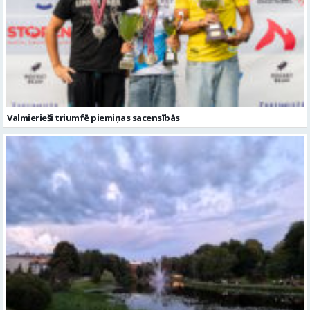
Valmierieši triumfē piemiņas sacensībās
Gaidāma silta nakts