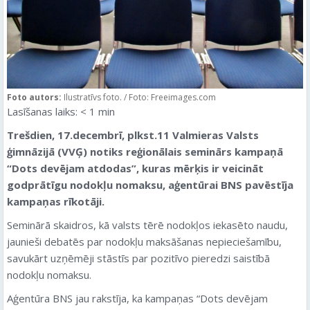
Foto autors:
Ilustratīvs foto. / Foto: Freeimages.com
Lasīšanas laiks:
< 1
min
Trešdien, 17.decembrī, plkst.11 Valmieras Valsts
ģimnāzijā (VVĢ) notiks reģionālais seminārs kampaņā
“Dots devējam atdodas”, kuras mērķis ir veicināt
godprātīgu nodokļu nomaksu, aģentūrai BNS pavēstīja
kampaņas rīkotāji.
Seminārā skaidros, kā valsts tērē nodokļos iekasēto naudu,
jaunieši debatēs par nodokļu maksāšanas nepieciešamību,
savukārt uzņēmēji stāstīs par pozitīvo pieredzi saistībā
nodokļu nomaksu.
Aģentūra BNS jau rakstīja, ka kampaņas “Dots devējam