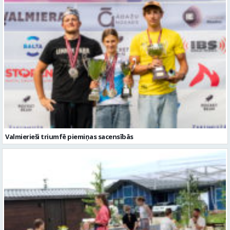
Valmierieši triumfē piemiņas sacensībās