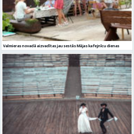
Valmieras novadā aizvadītas jau sestās Mājas kafejnīcu dienas
Valmiera gatava teātra svētkiem – sākas Valmieras vasaras teātra
festivāla nedēļa