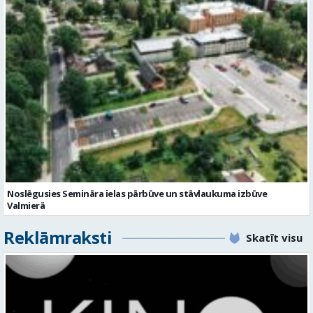
Noslēgusies Semināra ielas pārbūve un stāvlaukuma izbūve
Valmierā
Reklāmraksti
Skatīt visu