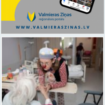
Ar smaidu un profesionālu sirdsiltumu: Dakteri Klauni uzsāk darbu
ar senioriem Vidzemes slimnīcā