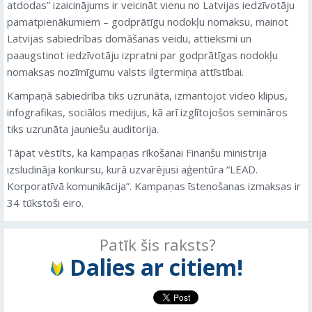
atdodas” izaicinājums ir veicināt vienu no Latvijas iedzīvotāju
pamatpienākumiem – godprātīgu nodokļu nomaksu, mainot
Latvijas sabiedrības domāšanas veidu, attieksmi un
paaugstinot iedzīvotāju izpratni par godprātīgas nodokļu
nomaksas nozīmīgumu valsts ilgtermiņa attīstībai.
Kampaņā sabiedrība tiks uzrunāta, izmantojot video klipus,
infografikas, sociālos medijus, kā arī izglītojošos semināros
tiks uzrunāta jauniešu auditorija.
Tāpat vēstīts, ka kampaņas rīkošanai Finanšu ministrija
izsludināja konkursu, kurā uzvarējusi aģentūra “LEAD.
Korporatīvā komunikācija”. Kampaņas īstenošanas izmaksas ir
34 tūkstoši eiro.
Patīk šis raksts?
Dalies ar citiem!