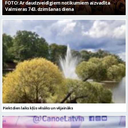
Piektdien laiks kļūs vēsāks un vējaināks