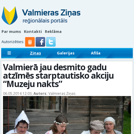
Par mums
Kontakti
Reklāma
Autorizēties:
Ziņas
Galerijas
Afiša
Sludinājumi
Reklāmraksti
Valmierā jau desmito gadu
atzīmēs starptautisko akciju
“Muzeju nakts”
06.05.2014 12:03,
Autors:
Valmieras Ziņas