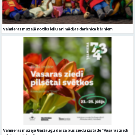
Valmieras muzejā notiks leļļu animācijas darbnīca bērniem
Valmieras muzeja Garšaugu dārzā būs ziedu izstāde “Vasaras ziedi