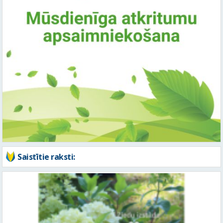
Saistītie raksti: