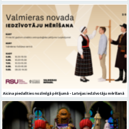
Aicina piedalīties nozīmīgā pētījumā – Latvijas iedzīvotāju mērīšanā