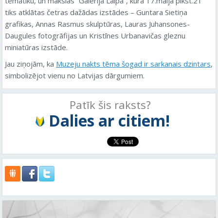
tematiku, un mākslas “Galerija Laipa”, kurā 17.maijā plkst.21
tiks atklātas četras dažādas izstādes – Guntara Sietiņa
grafikas, Annas Rasmus skulptūras, Lauras Juhansones-
Daugules fotogrāfijas un Kristīnes Urbanavičas gleznu
miniatūras izstāde.
Jau ziņojām, ka
Muzeju nakts tēma šogad ir sarkanais dzintars
,
simbolizējot vienu no Latvijas dārgumiem.
Patīk šis raksts?
Dalies ar citiem!