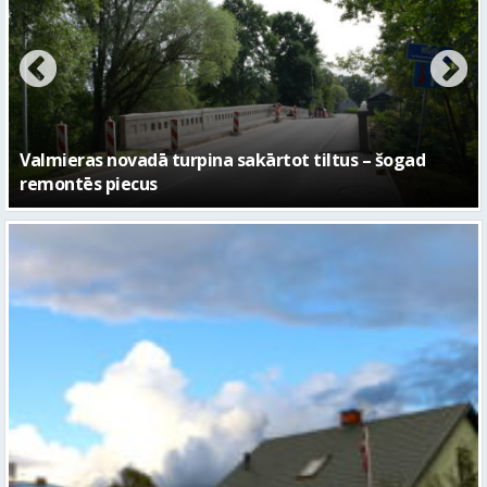
No pagaidu teātra līdz laikmetīgās kultūras centram
– kā attīstīsies “Kurtuve”