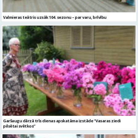
Valmieras teātris uzsāk 104. sezonu – par varu, brīvību
Garšaugu dārzā trīs dienas apskatāma izstāde “Vasaras ziedi
pilsētai svētkos”