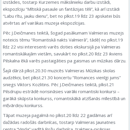
izstādes, tostarp Kurzemes mākslinieku darbu izstādi,
ekspozīciju “Mītiskā pasaule un fantāzijas tēli”, kā arī izstādi
“Labu rītu, jauku dienu”, bet no plkst.19 līdz 23 apskatei būs
atvērtas arī vairākas muzeja ekspozīcijas.
Pēc J.Deičmanes teiktā, šogad pasākumam Valmieras muzejs
noteicis tēmu “Romantiskā nakts Valmierā”, tādēļ no plkst.19
līdz 22 visi interesenti varēs doties ekskursijā pa Valmieras
romantiskākajām vietām, savukārt no plkst.20 līdz 23 ikviens
Pilskalna ēkā varēs pastaigāties pa gaismas un mūzikas dārzu.
Šajā dārzā plkst.20.30 muzicēs Valmieras Mūzikas skolas
audzēkņi, bet plkst.21.30 koncertu “Romances vienīgi jums”
sniegs Viktors Kozlitins. Pēc J.Deičmanes teiktā, plkst.21
Pilsdrupu estrādē norisināsies vairāki romantiski konkursi –
garākā skūpsta konkurss, romantiskākā atzīšanās mīlestībā un
mīļvārdiņu konkurss.
Tāpat muzeja pagalmā no plkst.20 līdz 22 gaidāmas arī
dažādas radošās darbnīcas, tostarp Valmieras Jaunatnes
centra “Vinda” vadītā Rožu darbnīca, traktiera-picērijas