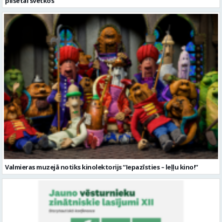
pilsētai svētkos”
Valmieras muzejā notiks kinolektorijs “Iepazīsties – leļļu kino!”