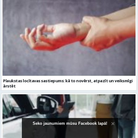
Plaukstas locītavas sastiepums: kā to novērst, atpazīt un veiksmīgi
ārstēt
Seko jaunumiem mūsu Facebook lapā!