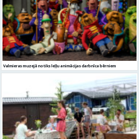
Valmieras muzejā notiks leļļu animācijas darbnīca bērniem