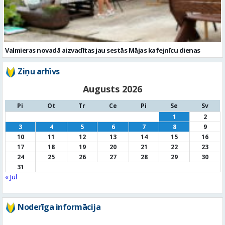
Valmieras novadā aizvadītas jau sestās Mājas kafejnīcu dienas
Ziņu arhīvs
Augusts 2026
Pi
Ot
Tr
Ce
Pi
Se
Sv
1
2
3
4
5
6
7
8
9
10
11
12
13
14
15
16
17
18
19
20
21
22
23
24
25
26
27
28
29
30
31
« Jūl
Noderīga informācija