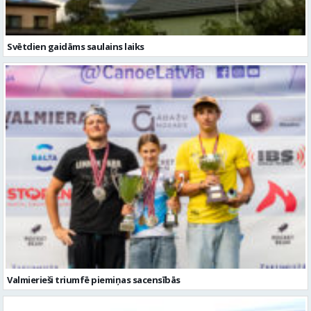
Svētdien gaidāms saulains laiks
Valmierieši triumfē piemiņas sacensībās