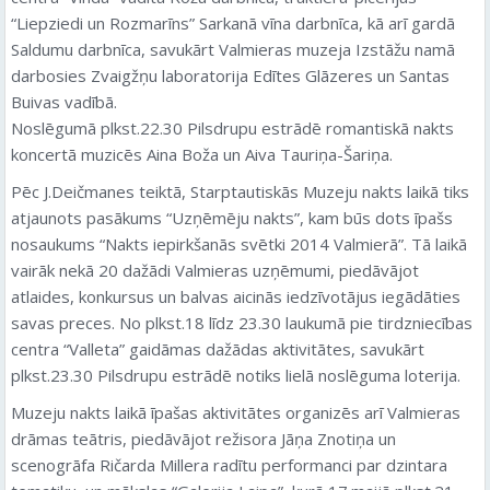
“Liepziedi un Rozmarīns” Sarkanā vīna darbnīca, kā arī gardā
Saldumu darbnīca, savukārt Valmieras muzeja Izstāžu namā
darbosies Zvaigžņu laboratorija Edītes Glāzeres un Santas
Buivas vadībā.
Noslēgumā plkst.22.30 Pilsdrupu estrādē romantiskā nakts
koncertā muzicēs Aina Boža un Aiva Tauriņa-Šariņa.
Pēc J.Deičmanes teiktā, Starptautiskās Muzeju nakts laikā tiks
atjaunots pasākums “Uzņēmēju nakts”, kam būs dots īpašs
nosaukums “Nakts iepirkšanās svētki 2014 Valmierā”. Tā laikā
vairāk nekā 20 dažādi Valmieras uzņēmumi, piedāvājot
atlaides, konkursus un balvas aicinās iedzīvotājus iegādāties
savas preces. No plkst.18 līdz 23.30 laukumā pie tirdzniecības
centra “Valleta” gaidāmas dažādas aktivitātes, savukārt
plkst.23.30 Pilsdrupu estrādē notiks lielā noslēguma loterija.
Muzeju nakts laikā īpašas aktivitātes organizēs arī Valmieras
drāmas teātris, piedāvājot režisora Jāņa Znotiņa un
scenogrāfa Ričarda Millera radītu performanci par dzintara