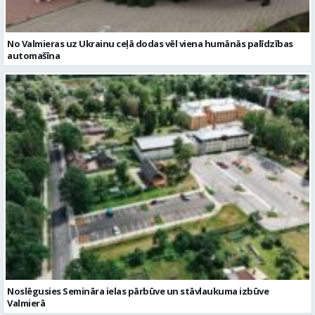
No Valmieras uz Ukrainu ceļā dodas vēl viena humānās palīdzības
automašīna
Noslēgusies Semināra ielas pārbūve un stāvlaukuma izbūve
Valmierā