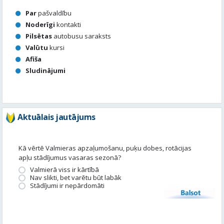
Par
pašvaldību
Noderīgi
kontakti
Pilsētas
autobusu saraksts
Valūtu
kursi
Afiša
Sludinājumi
Aktuālais jautājums
Kā vērtē Valmieras apzaļumošanu, puķu dobes, rotācijas
apļu stādījumus vasaras sezonā?
Valmierā viss ir kārtībā
Nav slikti, bet varētu būt labāk
Stādījumi ir nepārdomāti
Balsot