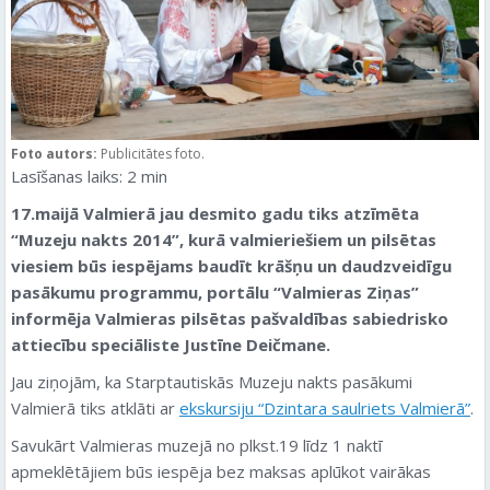
Foto autors:
Publicitātes foto.
Lasīšanas laiks:
2
min
17.maijā Valmierā jau desmito gadu tiks atzīmēta
“Muzeju nakts 2014”, kurā valmieriešiem un pilsētas
viesiem būs iespējams baudīt krāšņu un daudzveidīgu
pasākumu programmu, portālu “Valmieras Ziņas”
informēja Valmieras pilsētas pašvaldības sabiedrisko
attiecību speciāliste Justīne Deičmane.
Jau ziņojām, ka Starptautiskās Muzeju nakts pasākumi
Valmierā tiks atklāti ar
ekskursiju “Dzintara saulriets Valmierā”
.
Savukārt Valmieras muzejā no plkst.19 līdz 1 naktī
apmeklētājiem būs iespēja bez maksas aplūkot vairākas