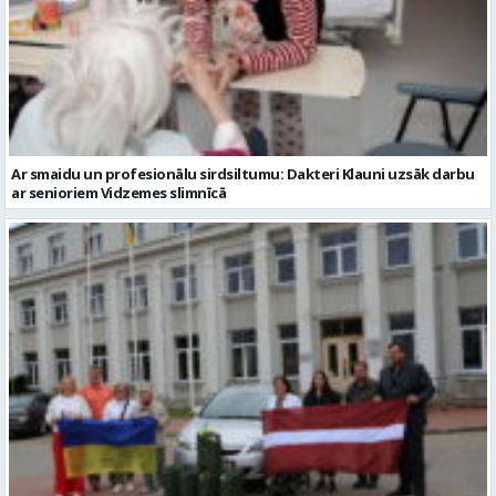
Ar smaidu un profesionālu sirdsiltumu: Dakteri Klauni uzsāk darbu
ar senioriem Vidzemes slimnīcā