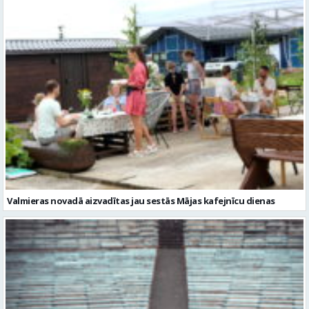
Valmieras novadā aizvadītas jau sestās Mājas kafejnīcu dienas