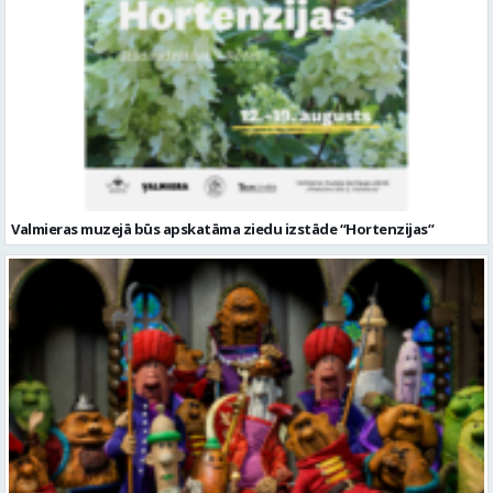
Valmieras muzejā būs apskatāma ziedu izstāde “Hortenzijas”