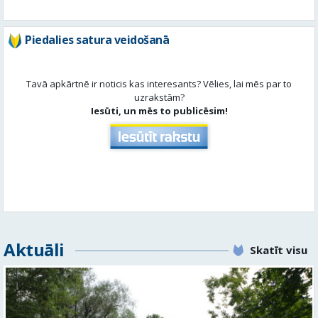
Piedalies satura veidošanā
Tavā apkārtnē ir noticis kas interesants? Vēlies, lai mēs par to
uzrakstām?
Iesūti, un mēs to publicēsim!
Aktuāli
Skatīt visu