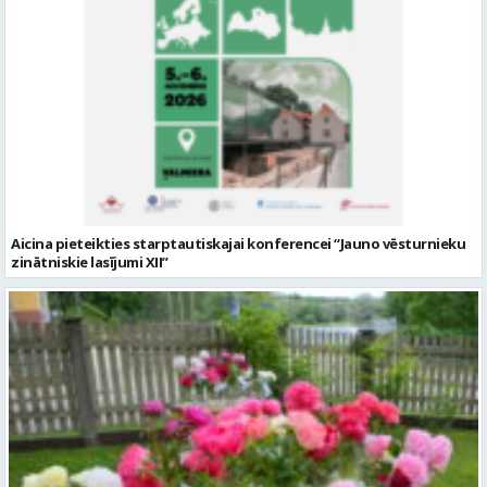
Aicina pieteikties starptautiskajai konferencei “Jauno vēsturnieku
zinātniskie lasījumi XII”