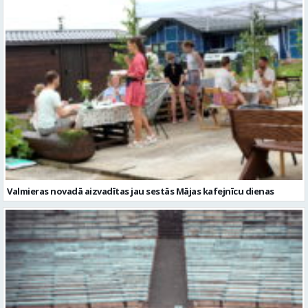
Valmierieši triumfē piemiņas sacensībās
Valmieras novadā aizvadītas jau sestās Mājas kafejnīcu dienas