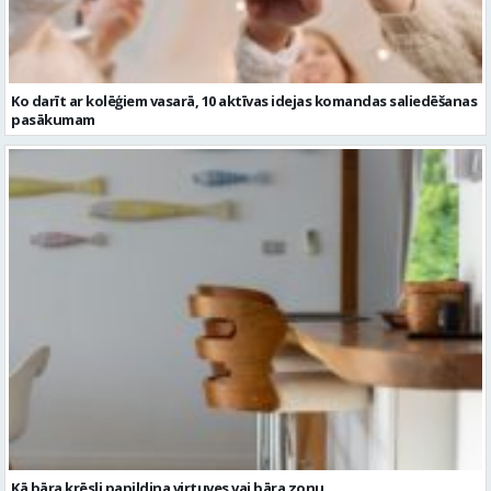
Ko darīt ar kolēģiem vasarā, 10 aktīvas idejas komandas saliedēšanas
pasākumam