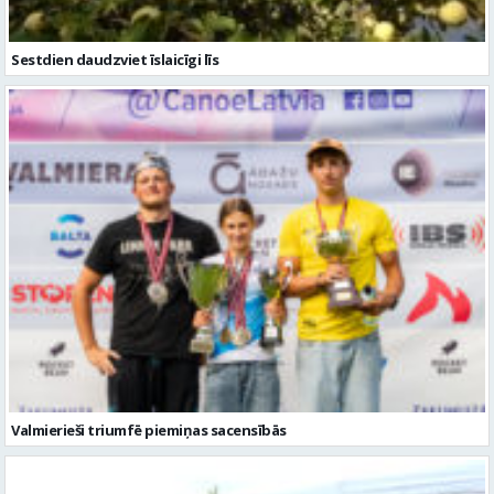
Sestdien daudzviet īslaicīgi līs