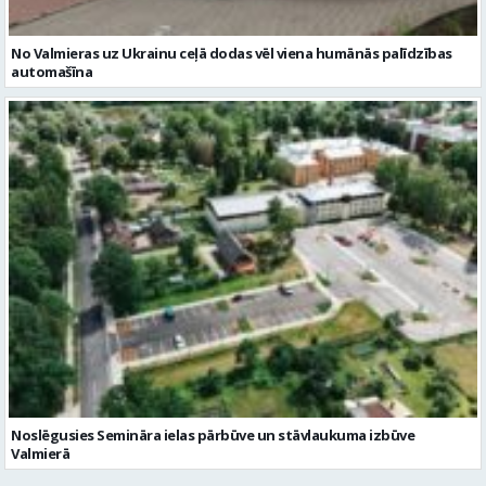
No Valmieras uz Ukrainu ceļā dodas vēl viena humānās palīdzības
automašīna