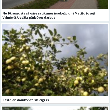
No 10. augusta sāksies satiksmes ierobežojumi Matīšu šosejā
Valmierā. Uzsāks pārbūves darbus