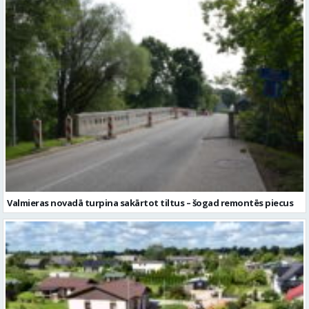
Sestdien daudzviet īslaicīgi līs
Valmieras novadā turpina sakārtot tiltus – šogad remontēs piecus