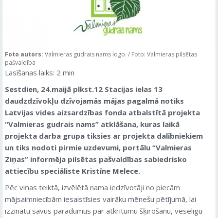
Foto autors:
Valmieras gudrais nams logo. / Foto: Valmieras pilsētas
pašvaldība
Lasīšanas laiks:
2
min
Sestdien, 24.maijā plkst.12 Stacijas ielas 13
daudzdzīvokļu dzīvojamās mājas pagalmā notiks
Latvijas vides aizsardzības fonda atbalstītā projekta
“Valmieras gudrais nams” atklāšana, kuras laikā
projekta darba grupa tiksies ar projekta dalībniekiem
un tiks nodoti pirmie uzdevumi, portālu “Valmieras
Ziņas” informēja pilsētas pašvaldības sabiedrisko
attiecību speciāliste Kristīne Melece.
Pēc viņas teiktā, izvēlētā nama iedzīvotāji no piecām
mājsaimniecībām iesaistīsies vairāku mēnešu pētījumā, lai
izzinātu savus paradumus par atkritumu šķirošanu, veselīgu