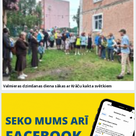
Garšaugu dārzā trīs dienas apskatāma izstāde “Vasaras ziedi
pilsētai svētkos”
Valmieras dzimšanas diena sākas ar Krāču kakta svētkiem