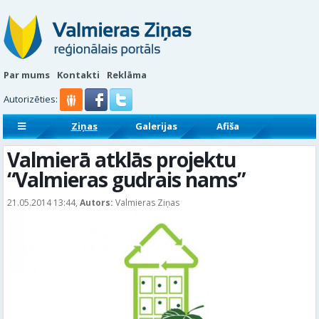
Par mums
Kontakti
Reklāma
Autorizēties:
Ziņas
Galerijas
Afiša
Sludinājumi
Reklāmraksti
Valmierā atklās projektu
“Valmieras gudrais nams”
21.05.2014 13:44,
Autors:
Valmieras Ziņas