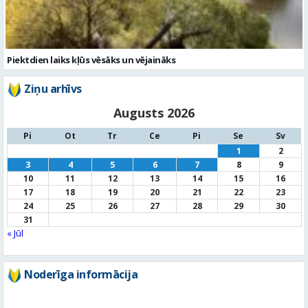
Piektdien laiks kļūs vēsāks un vējaināks
Ziņu arhīvs
Augusts 2026
Pi
Ot
Tr
Ce
Pi
Se
Sv
1
2
3
4
5
6
7
8
9
10
11
12
13
14
15
16
17
18
19
20
21
22
23
24
25
26
27
28
29
30
31