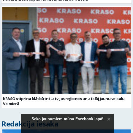
Kā bāra krēsli papildina virtuves vai bāra zonu
Seko jaunumiem mūsu Facebook lapā!