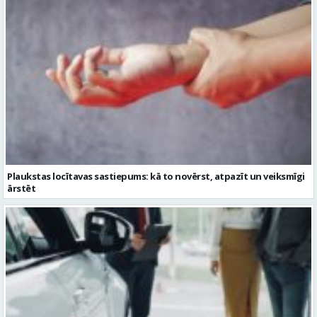
KINO, KAS AIZRAUJ: LEĢENDAS, SUPERVAROŅI UN ANIMĀCIJAS MAĢIJA
3D CINEMA
Plaukstas locītavas sastiepums: kā to novērst, atpazīt un veiksmīgi
ārstēt