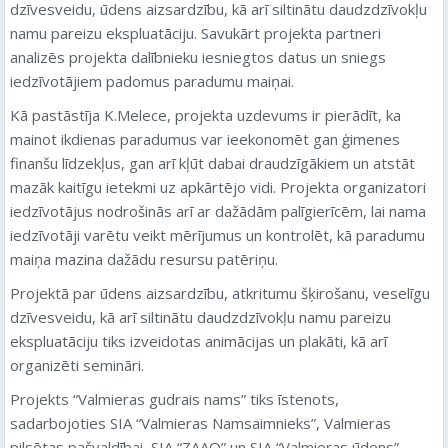
dzīvesveidu, ūdens aizsardzību, kā arī siltinātu daudzdzīvokļu
namu pareizu ekspluatāciju. Savukārt projekta partneri
analizēs projekta dalībnieku iesniegtos datus un sniegs
iedzīvotājiem padomus paradumu maiņai.
Kā pastāstīja K.Melece, projekta uzdevums ir pierādīt, ka
mainot ikdienas paradumus var ieekonomēt gan ģimenes
finanšu līdzekļus, gan arī kļūt dabai draudzīgākiem un atstāt
mazāk kaitīgu ietekmi uz apkārtējo vidi. Projekta organizatori
iedzīvotājus nodrošinās arī ar dažādām palīgierīcēm, lai nama
iedzīvotāji varētu veikt mērījumus un kontrolēt, kā paradumu
maiņa mazina dažādu resursu patēriņu.
Projektā par ūdens aizsardzību, atkritumu šķirošanu, veselīgu
dzīvesveidu, kā arī siltinātu daudzdzīvokļu namu pareizu
ekspluatāciju tiks izveidotas animācijas un plakāti, kā arī
organizēti semināri.
Projekts “Valmieras gudrais nams” tiks īstenots,
sadarbojoties SIA “Valmieras Namsaimnieks”, Valmieras
pilsētas pašvaldībai, SIA “ZAAO” un SIA “Valmieras ūdens”.