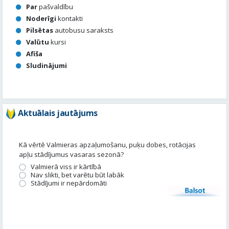
« Jūl
Noderīga informācija
Par
pašvaldību
Noderīgi
kontakti
Pilsētas
autobusu saraksts
Valūtu
kursi
Afiša
Sludinājumi
Aktuālais jautājums
Kā vērtē Valmieras apzaļumošanu, puķu dobes, rotācijas
apļu stādījumus vasaras sezonā?
Valmierā viss ir kārtībā