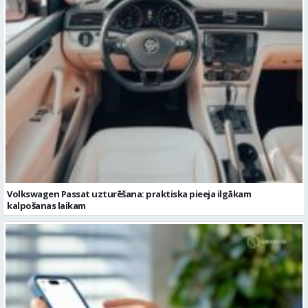
Sporta vakari kļūst par daļu no Valmieras pilsētas ritma
Volkswagen Passat uzturēšana: praktiska pieeja ilgākam
kalpošanas laikam