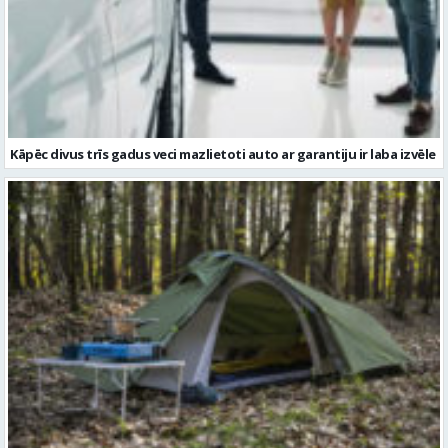
Kāpēc divus trīs gadus veci mazlietoti auto ar garantiju ir laba izvēle