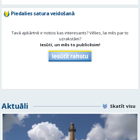
Nav slikti, bet varētu būt labāk
Stādījumi ir nepārdomāti
Balsot
Piedalies satura veidošanā
Tavā apkārtnē ir noticis kas interesants? Vēlies, lai mēs par to
uzrakstām?
Iesūti, un mēs to publicēsim!