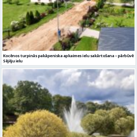
Kocēnos turpinās pakāpeniska apkaimes ielu sakārtošana – pārbūvē
Sējēju ielu