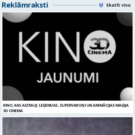
Noslēgusies Semināra ielas pārbūve un stāvlaukuma izbūve
Valmierā
Reklāmraksti
Skatīt visu