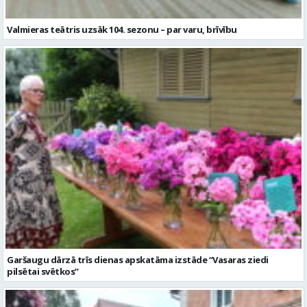
Valmieras teātris uzsāk 104. sezonu – par varu, brīvību