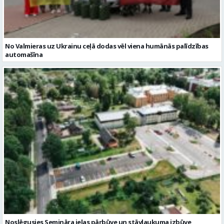
Noslēgusies Semināra ielas pārbūve un stāvlaukuma izbūve
Valmierā
Reklāmraksti
Skatīt visu