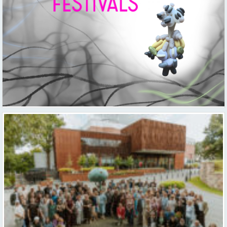
Valmieras teātris uzsāk 104. sezonu – par varu, brīvību