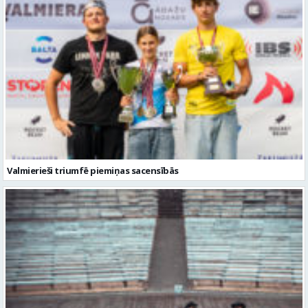
Valmierieši triumfē piemiņas sacensībās