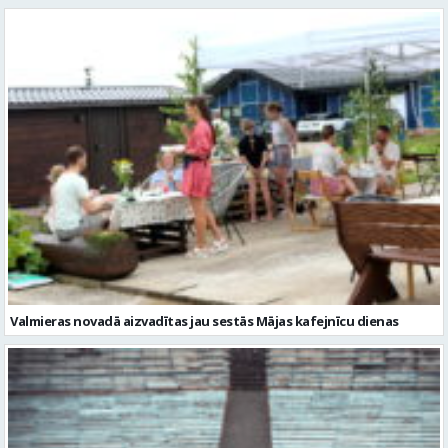
Valmieras novadā aizvadītas jau sestās Mājas kafejnīcu dienas