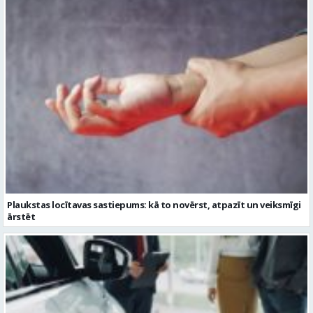
Plaukstas locītavas sastiepums: kā to novērst, atpazīt un veiksmīgi
ārstēt