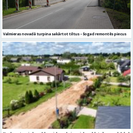
Kocēnos turpinās pakāpeniska apkaimes ielu sakārtošana – pārbūvē
Sējēju ielu