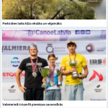
Valmierieši triumfē piemiņas sacensībās