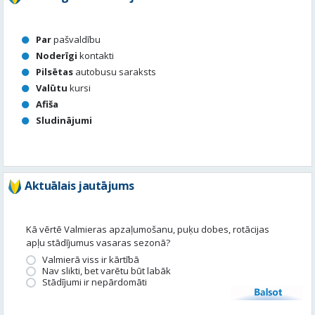
Valūtu
kursi
Afiša
Sludinājumi
Aktuālais jautājums
Kā vērtē Valmieras apzaļumošanu, puķu dobes, rotācijas
apļu stādījumus vasaras sezonā?
Valmierā viss ir kārtībā
Nav slikti, bet varētu būt labāk
Stādījumi ir nepārdomāti
Balsot
Piedalies satura veidošanā