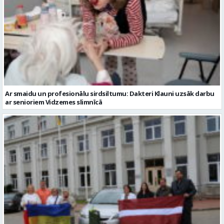
Ar smaidu un profesionālu sirdsiltumu: Dakteri Klauni uzsāk darbu
ar senioriem Vidzemes slimnīcā
No Valmieras uz Ukrainu ceļā dodas vēl viena humānās palīdzības
automašīna