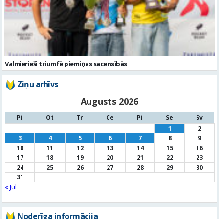
Valmierieši triumfē piemiņas sacensībās
Ziņu arhīvs
Augusts 2026
Pi
Ot
Tr
Ce
Pi
Se
Sv
1
2
3
4
5
6
7
8
9
10
11
12
13
14
15
16
17
18
19
20
21
22
23
24
25
26
27
28
29
30
31
« Jūl
Noderīga informācija
Par
pašvaldību
Noderīgi
kontakti
Pilsētas
autobusu saraksts