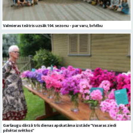
Garšaugu dārzā trīs dienas apskatāma izstāde “Vasaras ziedi
pilsētai svētkos”