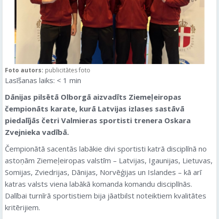
Foto autors:
publicitātes foto
Lasīšanas laiks:
< 1
min
Dānijas pilsētā Olborgā aizvadīts Ziemeļeiropas
čempionāts karate, kurā Latvijas izlases sastāvā
piedalījās četri Valmieras sportisti trenera Oskara
Zvejnieka vadībā.
Čempionātā sacentās labākie divi sportisti katrā disciplīnā no
astoņām Ziemeļeiropas valstīm – Latvijas, Igaunijas, Lietuvas,
Somijas, Zviedrijas, Dānijas, Norvēģijas un Islandes – kā arī
katras valsts viena labākā komanda komandu disciplīnās.
Dalībai turnīrā sportistiem bija jāatbilst noteiktiem kvalitātes
kritērijiem.