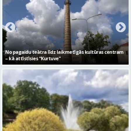
FOTO: Ar daudzveidīgiem notikumiem aizvadīta
Valmieras 743. dzimšanas diena
Piektdien laiks kļūs vēsāks un vējaināks