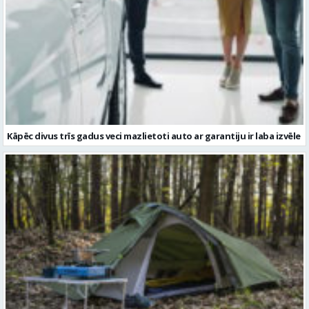
Kāpēc divus trīs gadus veci mazlietoti auto ar garantiju ir laba izvēle
Kā izvēlēties izturīgu telti? Svarīgākie tehniskie parametri un
salīdzinājums