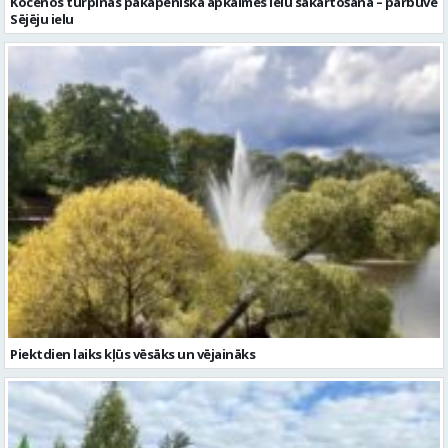
Piektdien laiks kļūs vēsāks un vējaināks