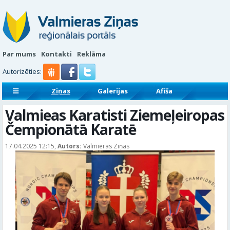
Par mums
Kontakti
Reklāma
Autorizēties:
Ziņas
Galerijas
Afiša
Sludinājumi
Reklāmraksti
Valmieas Karatisti Ziemeļeiropas
Čempionātā Karatē
17.04.2025 12:15,
Autors:
Valmieras Ziņas