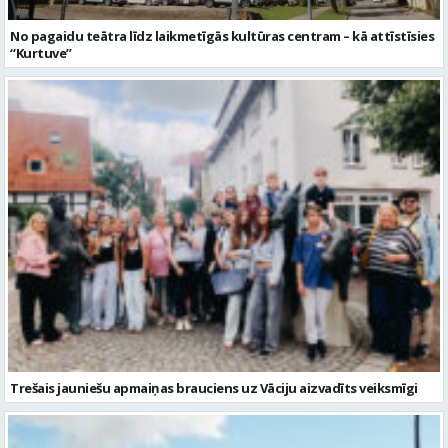
Trešais jauniešu apmaiņas brauciens uz Vāciju aizvadīts veiksmīgi