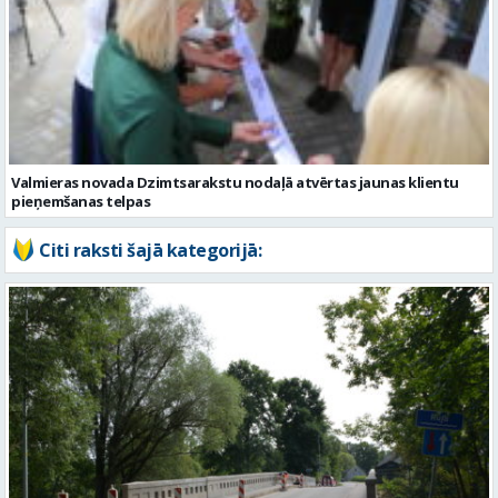
Valmieras novada Dzimtsarakstu nodaļā atvērtas jaunas klientu
pieņemšanas telpas
Citi raksti šajā kategorijā:
Valmieras novadā turpina sakārtot tiltus – šogad remontēs piecus