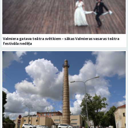
Valmiera gatava teātra svētkiem – sākas Valmieras vasaras teātra
festivāla nedēļa
No pagaidu teātra līdz laikmetīgās kultūras centram – kā attīstīsies
“Kurtuve”