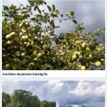
Sestdien daudzviet īslaicīgi līs