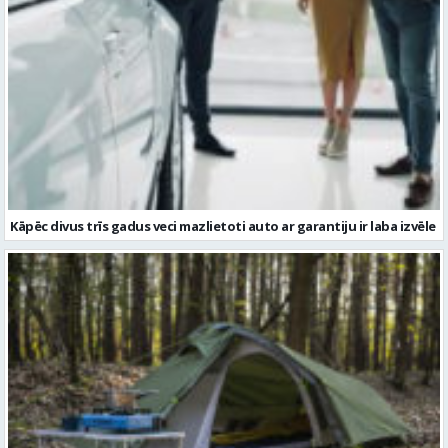
Kāpēc divus trīs gadus veci mazlietoti auto ar garantiju ir laba izvēle
Kā izvēlēties izturīgu telti? Svarīgākie tehniskie parametri un