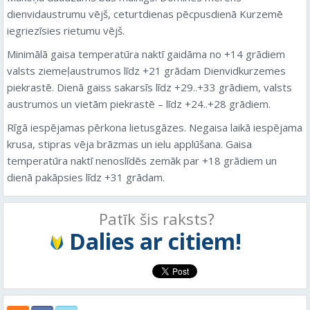
dienvidaustrumu vējš, ceturtdienas pēcpusdienā Kurzemē
iegriezīsies rietumu vējš.
Minimālā gaisa temperatūra naktī gaidāma no +14 grādiem
valsts ziemeļaustrumos līdz +21 grādam Dienvidkurzemes
piekrastē. Dienā gaiss sakarsīs līdz +29..+33 grādiem, valsts
austrumos un vietām piekrastē – līdz +24..+28 grādiem.
Rīgā iespējamas pērkona lietusgāzes. Negaisa laikā iespējama
krusa, stipras vēja brāzmas un ielu applūšana. Gaisa
temperatūra naktī nenoslīdēs zemāk par +18 grādiem un
dienā pakāpsies līdz +31 grādam.
Patīk šis raksts?
Dalies ar citiem!