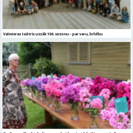
Garšaugu dārzā trīs dienas apskatāma izstāde “Vasaras ziedi
pilsētai svētkos”