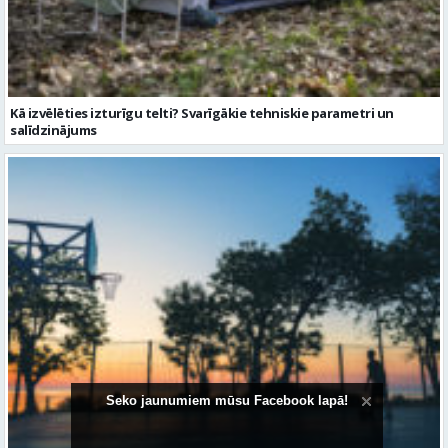
salīdzinājums
Sporta vakari kļūst par daļu no Valmieras pilsētas ritma
Seko jaunumiem mūsu Facebook lapā!