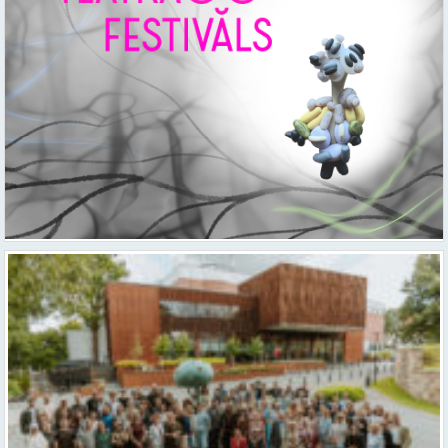
Valmieras teātris uzsāk 104. sezonu – par varu, brīvību