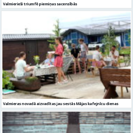
Valmieras novadā aizvadītas jau sestās Mājas kafejnīcu dienas