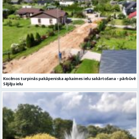
Kocēnos turpinās pakāpeniska apkaimes ielu sakārtošana – pārbūvē
Sējēju ielu