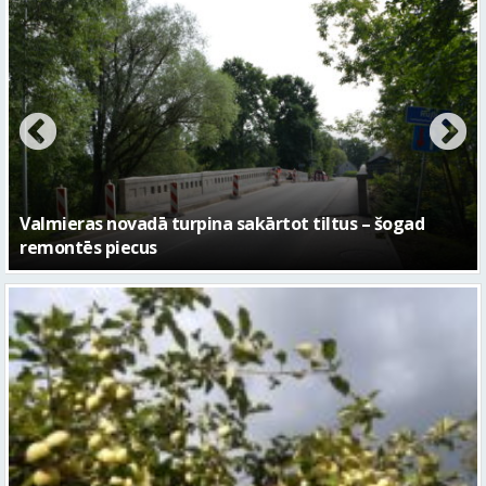
No pagaidu teātra līdz laikmetīgās kultūras centram
– kā attīstīsies “Kurtuve”