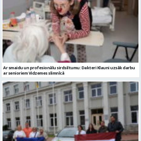
Ar smaidu un profesionālu sirdsiltumu: Dakteri Klauni uzsāk darbu
ar senioriem Vidzemes slimnīcā