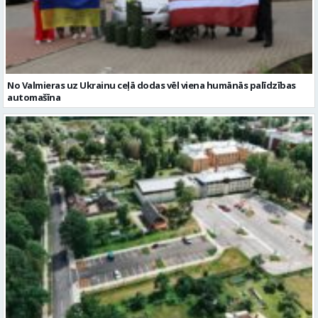
No Valmieras uz Ukrainu ceļā dodas vēl viena humānās palīdzības
automašīna
Noslēgusies Semināra ielas pārbūve un stāvlaukuma izbūve
Valmierā
Reklāmraksti
Skatīt visu