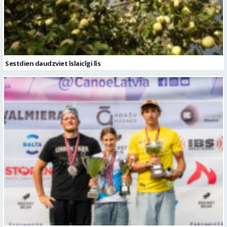
Sestdien daudzviet īslaicīgi līs
Valmierieši triumfē piemiņas sacensībās