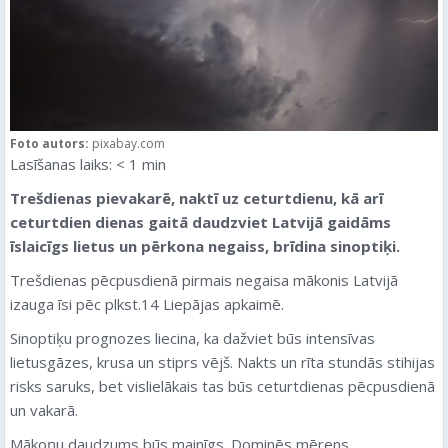
Foto autors:
pixabay.com
Lasīšanas laiks:
< 1
min
Trešdienas pievakarē, naktī uz ceturtdienu, kā arī
ceturtdien dienas gaitā daudzviet Latvijā gaidāms
īslaicīgs lietus un pērkona negaiss, brīdina sinoptiķi.
Trešdienas pēcpusdienā pirmais negaisa mākonis Latvijā
izauga īsi pēc plkst.14 Liepājas apkaimē.
Sinoptiķu prognozes liecina, ka dažviet būs intensīvas
lietusgāzes, krusa un stiprs vējš. Nakts un rīta stundās stihijas
risks saruks, bet vislielākais tas būs ceturtdienas pēcpusdienā
un vakarā.
Mākoņu daudzums būs mainīgs. Dominēs mērens