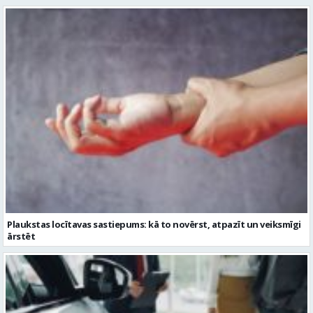
Plaukstas locītavas sastiepums: kā to novērst, atpazīt un veiksmīgi
ārstēt