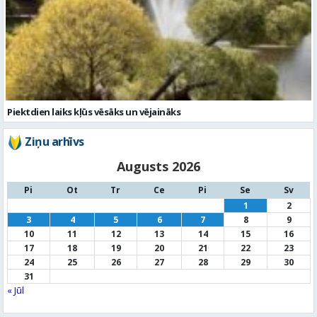
Piektdien laiks kļūs vēsāks un vējaināks
Ziņu arhīvs
Augusts 2026
Pi
Ot
Tr
Ce
Pi
Se
Sv
1
2
3
4
5
6
7
8
9
10
11
12
13
14
15
16
17
18
19
20
21
22
23
24
25
26
27
28
29
30
31
« Jūl
Noderīga informācija
Par
pašvaldību
Noderīgi
kontakti