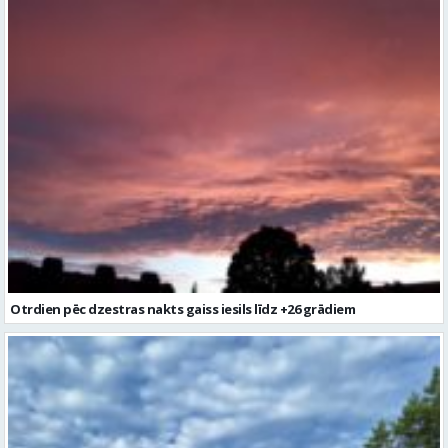
Otrdien pēc dzestras nakts gaiss iesils līdz +26 grādiem