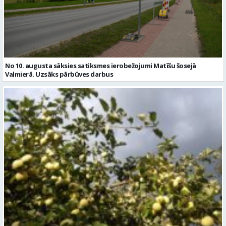
No 10. augusta sāksies satiksmes ierobežojumi Matīšu šosejā
Valmierā. Uzsāks pārbūves darbus
Sestdien daudzviet īslaicīgi līs