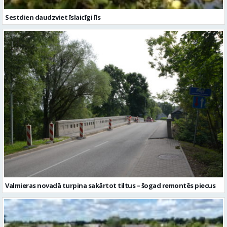
Valmieras novadā turpina sakārtot tiltus – šogad remontēs piecus