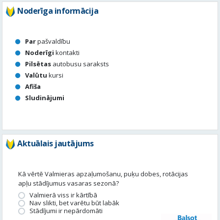
Pilsētas
autobusu saraksts
Valūtu
kursi
Afiša
Sludinājumi
Aktuālais jautājums
Kā vērtē Valmieras apzaļumošanu, puķu dobes, rotācijas
apļu stādījumus vasaras sezonā?
Valmierā viss ir kārtībā
Nav slikti, bet varētu būt labāk
Stādījumi ir nepārdomāti
Balsot
Piedalies satura veidošanā