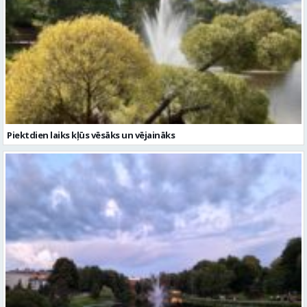
Piektdien laiks kļūs vēsāks un vējaināks
Gaidāma silta nakts