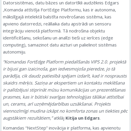
Datorsistēmas, datu bāzes un datortīkli audzēknis Edgars
,Komanda attīstīja FortEdge Platformu, kas ir autonoma,
mākslīgajā intelektā balstīta novērošanas sistēma, kas
apvieno datorredzi, reāllaika datu apstrādi un sensoru
integrāciju vienotā platformā. Tā nodrošina objektu
identificēšanu, sekošanu un analīzi tieši uz ierīces (edge
computing), samazinot datu aizturi un palielinot sistēmas
autonomiju.
“Komandas FortEdge Platform piedalīšanās VIPS 2.0. projektā
ir bijusi gan izaicinoša, gan iedvesmojoša pieredze, jo tā
parādīja, cik daudz patiesībā spējam izdarīt, kad ir nosprausts
skaidrs mērķis. Saziņa ar ekspertiem un kontaktu meklēšana
ir palīdzējusi stiprināt mūsu komunikācijas un prezentēšanas
prasmes, kas ir būtiski svarīgas tehnoloģijas tālākai attīstībai
un, cerams, arī uzņēmējdarbības uzsākšanai. Projekts
viennozīmīgi mudina izkāpt no komforta zonas un tiekties pēc
augstākiem rezultātiem,”
atklāj
Kitija un Edgars
.
Komandas “NextStep” inovācija ir platforma, kas apvienotu