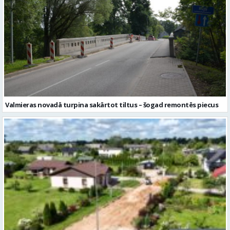
Valmieras novadā turpina sakārtot tiltus – šogad remontēs piecus