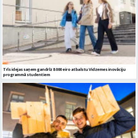
Trīs idejas saņem gandrīz 8 000 eiro atbalstu Vidzemes inovāciju
programmā studentiem