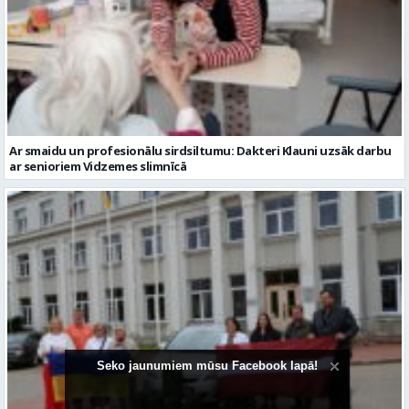
Ar smaidu un profesionālu sirdsiltumu: Dakteri Klauni uzsāk darbu
ar senioriem Vidzemes slimnīcā
Seko jaunumiem mūsu Facebook lapā!