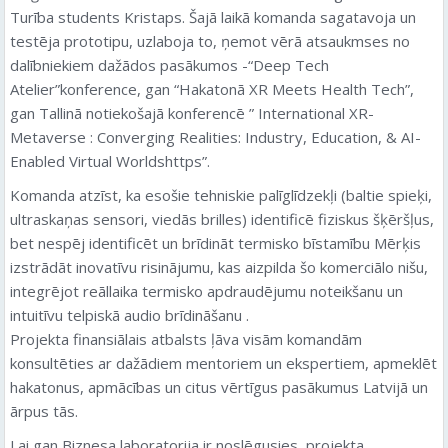
Turība students Kristaps. Šajā laikā komanda sagatavoja un
testēja prototipu, uzlaboja to, ņemot vērā atsaukmses no
dalībniekiem dažādos pasākumos -“Deep Tech
Atelier”konference, gan “Hakatonā XR Meets Health Tech”,
gan Tallinā notiekošajā konferencē ” International XR-
Metaverse : Converging Realities: Industry, Education, & AI-
Enabled Virtual Worldshttps”.
Komanda atzīst, ka esošie tehniskie palīglīdzekļi (baltie spieķi,
ultraskaņas sensori, viedās brilles) identificē fiziskus šķēršļus,
bet nespēj identificēt un brīdināt termisko bīstamību Mērķis
izstrādāt inovatīvu risinājumu, kas aizpilda šo komerciālo nišu,
integrējot reāllaika termisko apdraudējumu noteikšanu un
intuitīvu telpiskā audio brīdināšanu .
Projekta finansiālais atbalsts ļāva visām komandām
konsultēties ar dažādiem mentoriem un ekspertiem, apmeklēt
hakatonus, apmācības un citus vērtīgus pasākumus Latvijā un
ārpus tās.
Lai gan Biznesa laboratorija ir noslēgusies, projekta