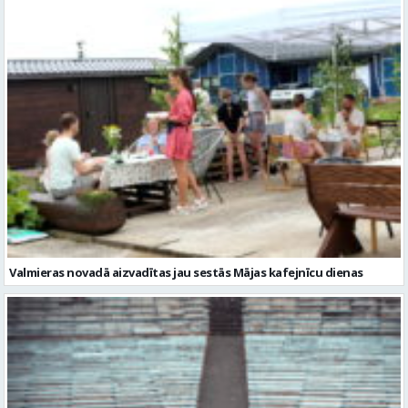
Valmieras novadā aizvadītas jau sestās Mājas kafejnīcu dienas