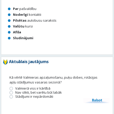
Par
pašvaldību
Noderīgi
kontakti
Pilsētas
autobusu saraksts
Valūtu
kursi
Afiša
Sludinājumi
Aktuālais jautājums
Kā vērtē Valmieras apzaļumošanu, puķu dobes, rotācijas
apļu stādījumus vasaras sezonā?
Valmierā viss ir kārtībā
Nav slikti, bet varētu būt labāk
Stādījumi ir nepārdomāti
Balsot