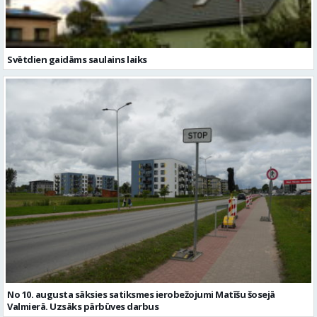
Svētdien gaidāms saulains laiks
No 10. augusta sāksies satiksmes ierobežojumi Matīšu šosejā
Valmierā. Uzsāks pārbūves darbus