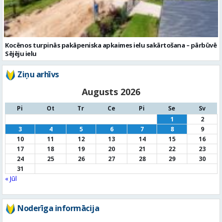
Kocēnos turpinās pakāpeniska apkaimes ielu sakārtošana – pārbūvē
Sējēju ielu
Ziņu arhīvs
Augusts 2026
Pi
Ot
Tr
Ce
Pi
Se
Sv
1
2
3
4
5
6
7
8
9
10
11
12
13
14
15
16
17
18
19
20
21
22
23
24
25
26
27
28
29
30
31
« Jūl
Noderīga informācija