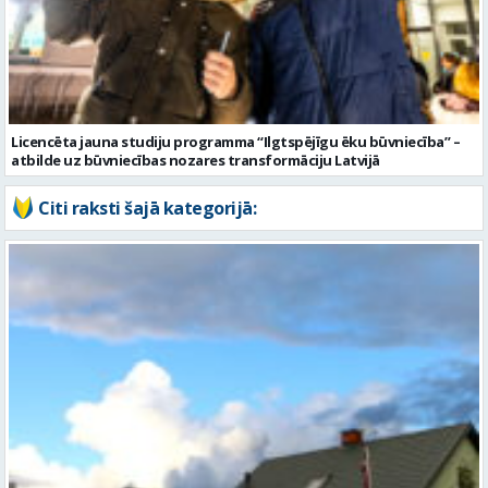
Licencēta jauna studiju programma “Ilgtspējīgu ēku būvniecība” –
atbilde uz būvniecības nozares transformāciju Latvijā
Citi raksti šajā kategorijā: