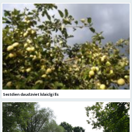
Sestdien daudzviet īslaicīgi līs