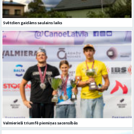
Svētdien gaidāms saulains laiks
Valmierieši triumfē piemiņas sacensībās