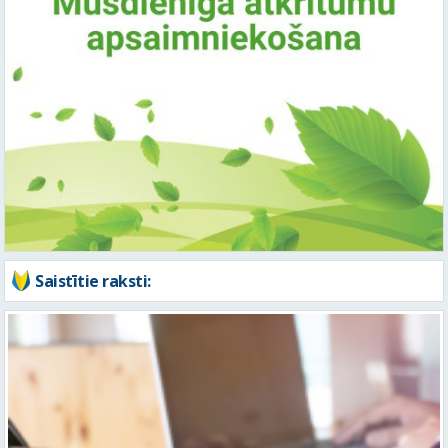
Saistītie raksti: