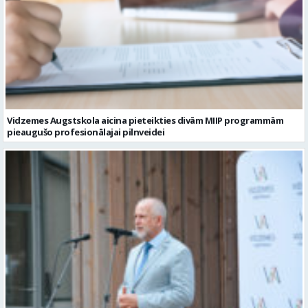
Vidzemes Augstskola aicina pieteikties divām MIIP programmām
pieaugušo profesionālajai pilnveidei