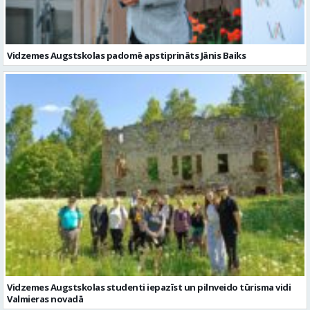
Vidzemes Augstskolas padomē apstiprināts Jānis Baiks
Vidzemes Augstskolas studenti iepazīst un pilnveido tūrisma vidi
Valmieras novadā