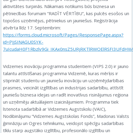
aktivitātes turpinās. Nākamais notikums būs biznesa un
pētniecības forumam “RADĪT VĒRTĪBU”, kas pulcēs esošos un
topošos uzņēmējus, pētniekus un jauniešus. Reģistrācija
atvērta līdz 17. Septembrim:
https://forms.cloud.microsoft/Pages/ResponsePage.aspx?
id=PJjSINAGU0SYK-
7uIcudaH0F1Rbzlv9Gi_IKAx0nsZ5URjRKTlRWOElRSFI3UFd
Vidzemes inovāciju programma studentiem (VIPS 2.0) ir jauno
talantu attīstīšanas programma Vidzemē, kuras mērķis ir
stiprināt studentu un jauniešu inovāciju un uzņēmējdarbības
prasmes, veicināt izglītības un industrijas sadarbību, attīstīt
jauniešu biznesa idejas un radīt inovatīvus risinājumus reģiona
un uzņēmēju aktuālajiem izaicinājumiem. Programma tiek
īstenota sadarbībā ar Vidzemes Augstskolu (VAIC),
Nodibinājumu “Vidzemes Augstskolas Fonds”, Madonas Valsts
ģimnāziju un Ogres tehnikumu, veidojot spēcīgu sadarbības
tīklu starp augstāko izglītību, profesionālo izglītību un