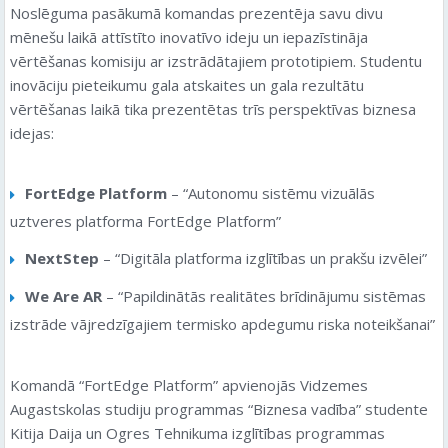
Noslēguma pasākumā komandas prezentēja savu divu
mēnešu laikā attīstīto inovatīvo ideju un iepazīstināja
vērtēšanas komisiju ar izstrādātajiem prototipiem. Studentu
inovāciju pieteikumu gala atskaites un gala rezultātu
vērtēšanas laikā tika prezentētas trīs perspektīvas biznesa
idejas:
FortEdge Platform
– “Autonomu sistēmu vizuālās
uztveres platforma FortEdge Platform”
NextStep
– “Digitāla platforma izglītības un prakšu izvēlei”
We Are AR
– “Papildinātās realitātes brīdinājumu sistēmas
izstrāde vājredzīgajiem termisko apdegumu riska noteikšanai”
Komandā “FortEdge Platform” apvienojās Vidzemes
Augastskolas studiju programmas “Biznesa vadība” studente
Kitija Daija un Ogres Tehnikuma izglītības programmas