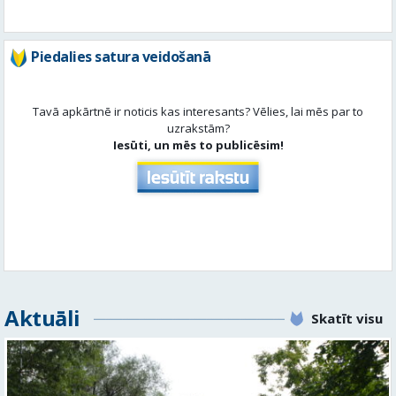
Piedalies satura veidošanā
Tavā apkārtnē ir noticis kas interesants? Vēlies, lai mēs par to
uzrakstām?
Iesūti, un mēs to publicēsim!
Aktuāli
Skatīt visu