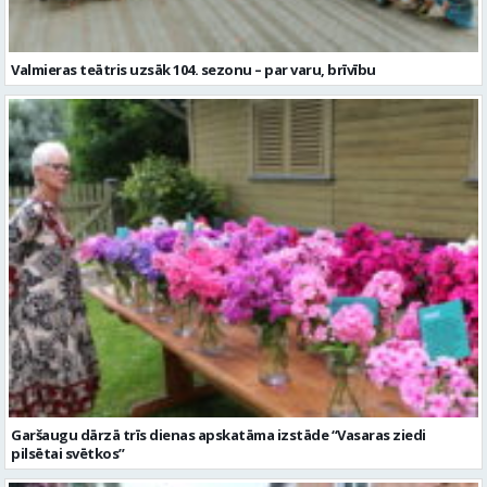
Valmieras teātris uzsāk 104. sezonu – par varu, brīvību
Garšaugu dārzā trīs dienas apskatāma izstāde “Vasaras ziedi
pilsētai svētkos”