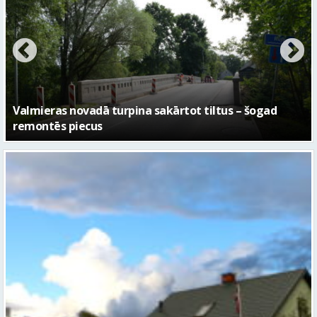
No pagaidu teātra līdz laikmetīgās kultūras centram
– kā attīstīsies “Kurtuve”