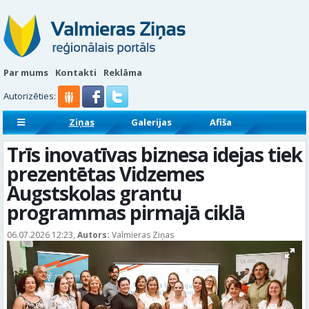
Par mums
Kontakti
Reklāma
Autorizēties:
Ziņas
Galerijas
Afiša
Sludinājumi
Reklāmraksti
Trīs inovatīvas biznesa idejas tiek
prezentētas Vidzemes
Augstskolas grantu
programmas pirmajā ciklā
06.07.2026 12:23,
Autors:
Valmieras Ziņas