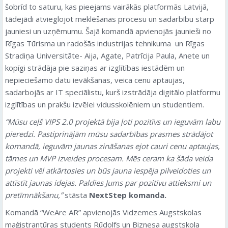
šobrīd to saturu, kas pieejams vairākās platformās Latvijā,
tādejādi atvieglojot meklēšanas procesu un sadarbību starp
jauniesi un uzņēmumu. Šajā komandā apvienojās jaunieši no
Rīgas Tūrisma un radošās industrijas tehnikuma un Rīgas
Stradiņa Universitāte- Aija, Agate, Patrīcija Paula, Anete un
kopīgi strādāja pie saziņas ar izglītības iestādēm un
nepieciešamo datu ievākšanas, veica cenu aptaujas,
sadarbojās ar IT speciālistu, kurš izstrādāja digitālo platformu
izglītības un prakšu izvēlei vidusskolēniem un studentiem.
“Mūsu ceļš VIPS 2.0 projektā bija ļoti pozitīvs un ieguvām labu
pieredzi. Pastiprinājām mūsu sadarbības prasmes strādājot
komandā, ieguvām jaunas zināšanas ejot cauri cenu aptaujas,
tāmes un MVP izveides procesam. Mēs ceram ka šāda veida
projekti vēl atkārtosies un būs jauna iespēja pilveidoties un
attīstīt jaunas idejas. Paldies Jums par pozitīvu attieksmi un
pretīmnākšanu,”
stāsta
NextStep
komanda.
Komandā “WeAre AR” apvienojās Vidzemes Augstskolas
maģistrantūras students Rūdolfs un Biznesa augstskola